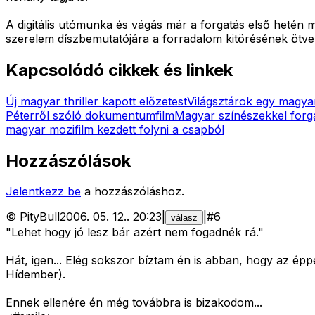
A digitális utómunka és vágás már a forgatás első hetén
szerelem díszbemutatójára a forradalom kitörésének ötven
Kapcsolódó cikkek és linkek
Új magyar thriller kapott előzetest
Világsztárok egy magyar
Péterről szóló dokumentumfilm
Magyar színészekkel forga
magyar mozifilm kezdett folyni a csapból
Hozzászólások
Jelentkezz be
a hozzászóláshoz.
©
PityBull
2006. 05. 12.
.
20:23
|
|
#
6
válasz
"Lehet hogy jó lesz bár azért nem fogadnék rá."
Hát, igen... Elég sokszor bíztam én is abban, hogy az ép
Hídember).
Ennek ellenére én még továbbra is bizakodom...