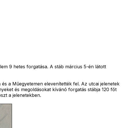
em 9 hetes forgatása. A stáb március 5-én látott
s a Műegyetemen elevenítették fel. Az utcai jelenetek
nyeket és megoldásokat kívánó forgatás stábja 120 főt
szt a jelenetekben.