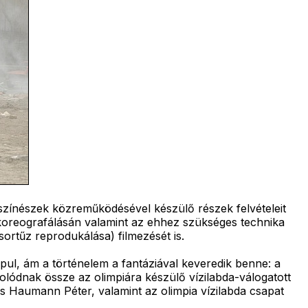
 színészek közreműködésével készülő részek felvételeit
koreografálásán valamint az ehhez szükséges technika
sortűz reprodukálása) filmezését is.
ul, ám a történelem a fantáziával keveredik benne: a
olódnak össze az olimpiára készülő vízilabda-válogatott
és Haumann Péter, valamint az olimpia vízilabda csapat