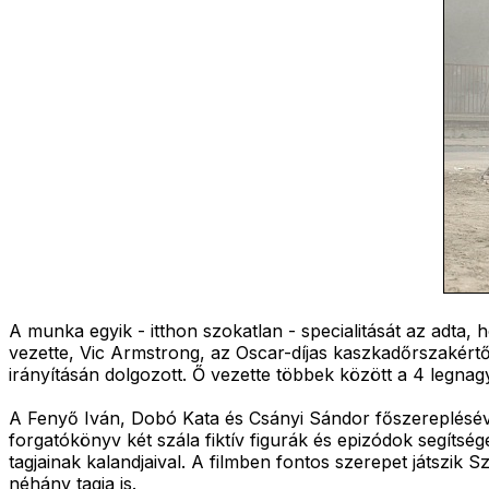
A munka egyik - itthon szokatlan - specialitását az adta
vezette, Vic Armstrong, az Oscar-díjas kaszkadőrszakért
irányításán dolgozott. Ő vezette többek között a 4 legnag
A Fenyő Iván, Dobó Kata és Csányi Sándor főszerepléséve
forgatókönyv két szála fiktív figurák és epizódok segítsé
tagjainak kalandjaival. A filmben fontos szerepet játszik
néhány tagja is.