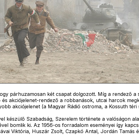
, hogy párhuzamosan két csapat dolgozott. Míg a rendező a
ő és akciójelenet-rendező a robbanások, utcai harcok meg
yobb akciójelenet (a Magyar Rádió ostroma, a Kossuth téri 
l készülő Szabadság, Szerelem története a valóságon alap
gével bomlik ki. Az 1956-os forradalom eseményei így kapcs
 Szávai Viktória, Huszár Zsolt, Czapkó Antal, Jordán Tamás 