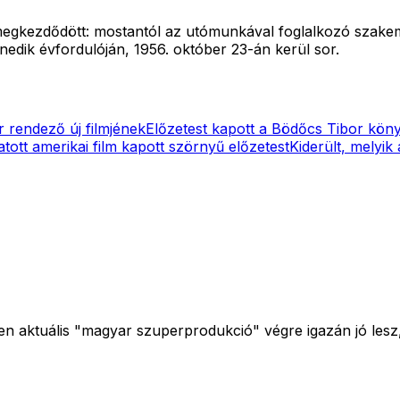
 megkezdődött: mostantól az utómunkával foglalkozó szake
edik évfordulóján, 1956. október 23-án kerül sor.
 rendező új filmjének
Előzetest kapott a Bödőcs Tibor köny
tott amerikai film kapott szörnyű előzetest
Kiderült, melyik
pen aktuális "magyar szuperprodukció" végre igazán jó lesz