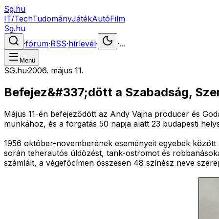
Sg.hu
IT/Tech
Tudomány
Játék
Autó
Film
Sg.hu
·
fórum
·
RSS
·
hírlevél
·
·
...
Menü
SG.hu
·
2006. május 11.
Befejez&#337;dött a Szabadság, Sze
Május 11-én befejeződött az Andy Vajna producer és Goda 
munkához, és a forgatás 50 napja alatt 23 budapesti hely
1956 október-novemberének eseményeit egyebek között a B
során teherautós üldözést, tank-ostromot és robbanásokat 
számlált, a végefőcímen összesen 48 színész neve szerepe