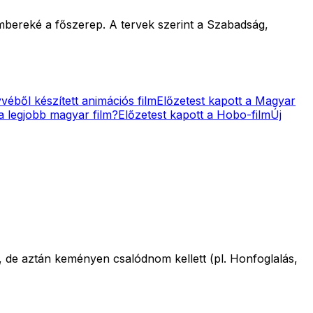
mbereké a főszerep. A tervek szerint a Szabadság,
véből készített animációs film
Előzetest kapott a Magyar
 a legjobb magyar film?
Előzetest kapott a Hobo-film
Új
, de aztán keményen csalódnom kellett (pl. Honfoglalás,