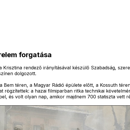
relem forgatása
Krisztina rendező irányításával készülő Szabadság, szerel
színen dolgozott.
em téren, a Magyar Rádió épülete előtt, a Kossuth téren é
rögzítettek: a hazai filmiparban ritka technikai követelmé
l, és volt olyan nap, amikor majdnem 700 statiszta vett ré