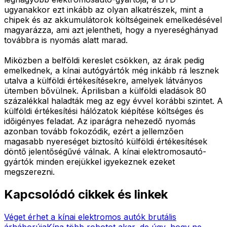
ugyanakkor ezt inkább az olyan alkatrészek, mint a
chipek és az akkumulátorok költségeinek emelkedésével
magyarázza, ami azt jelentheti, hogy a nyereséghányad
továbbra is nyomás alatt marad.
Miközben a belföldi kereslet csökken, az árak pedig
emelkednek, a kínai autógyártók még inkább rá lesznek
utalva a külföldi értékesítésekre, amelyek látványos
ütemben bővülnek. Áprilisban a külföldi eladások 80
százalékkal haladták meg az egy évvel korábbi szintet. A
külföldi értékesítési hálózatok kiépítése költséges és
időigényes feladat. Az iparágra nehezedő nyomás
azonban tovább fokozódik, ezért a jellemzően
magasabb nyereséget biztosító külföldi értékesítések
döntő jelentőségűvé válnak. A kínai elektromosautó-
gyártók minden erejükkel igyekeznek ezeket
megszerezni.
Kapcsolódó cikkek és linkek
Véget érhet a kínai elektromos autók brutális
árháborúja
Kína több robotot akar, de úgy, hogy ne