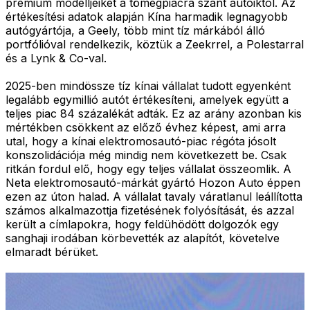
prémium modelljeiket a tömegpiacra szánt autóiktól. Az
értékesítési adatok alapján Kína harmadik legnagyobb
autógyártója, a Geely, több mint tíz márkából álló
portfólióval rendelkezik, köztük a Zeekrrel, a Polestarral
és a Lynk & Co-val.
2025-ben mindössze tíz kínai vállalat tudott egyenként
legalább egymillió autót értékesíteni, amelyek együtt a
teljes piac 84 százalékát adták. Ez az arány azonban kis
mértékben csökkent az előző évhez képest, ami arra
utal, hogy a kínai elektromosautó-piac régóta jósolt
konszolidációja még mindig nem következett be. Csak
ritkán fordul elő, hogy egy teljes vállalat összeomlik. A
Neta elektromosautó-márkát gyártó Hozon Auto éppen
ezen az úton halad. A vállalat tavaly váratlanul leállította
számos alkalmazottja fizetésének folyósítását, és azzal
került a címlapokra, hogy feldühödött dolgozók egy
sanghaji irodában körbevették az alapítót, követelve
elmaradt bérüket.