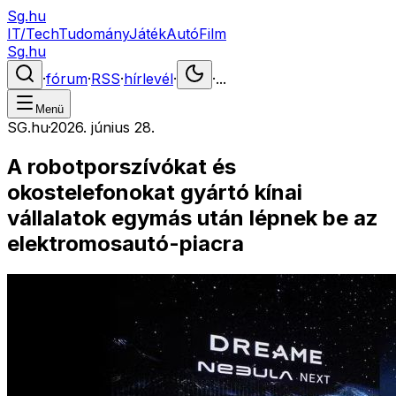
Sg.hu
IT/Tech
Tudomány
Játék
Autó
Film
Sg.hu
·
fórum
·
RSS
·
hírlevél
·
·
...
Menü
SG.hu
·
2026. június 28.
A robotporszívókat és
okostelefonokat gyártó kínai
vállalatok egymás után lépnek be az
elektromosautó-piacra