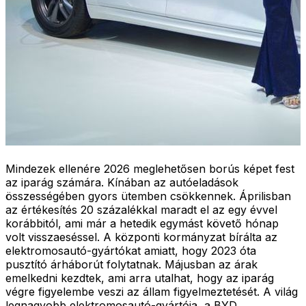
Mindezek ellenére 2026 meglehetősen borús képet fest
az iparág számára. Kínában az autóeladások
összességében gyors ütemben csökkennek. Áprilisban
az értékesítés 20 százalékkal maradt el az egy évvel
korábbitól, ami már a hetedik egymást követő hónap
volt visszaeséssel. A központi kormányzat bírálta az
elektromosautó-gyártókat amiatt, hogy 2023 óta
pusztító árháborút folytatnak. Májusban az árak
emelkedni kezdtek, ami arra utalhat, hogy az iparág
végre figyelembe veszi az állam figyelmeztetését. A világ
legnagyobb elektromosautó-gyártója, a BYD