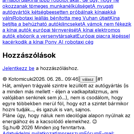
okozzanak tömeges munkanélküliséget
A nyugati
autógyártók kétségbeesetten próbálnak kínaiakká
válni
Robotaxi leállás bénította meg Vuhan útjait
Kína
betiltja a behúzható autókilincseket
A vámok nem fékezik
a kínai autók európai térnyerését
A kínai elektromos
autók elsöprik a versenytársakat
Európai piacra lépéssel
kacérkodik a kínai Pony AI robotaxi cég
Hozzászólások
Jelentkezz be
a hozzászóláshoz.
©
Kotomicuki
2026. 06. 28.
.
09:46
|
|
#
1
válasz
Hát, amilyen trágyalé szintre lezüllött az autógyártás (is
a minden más mellett - éljen a vadkapitalizmus, ami
valójában senkinek sem jó...), nem is csodálom, hogy
egyre többekben merül föl, hogy ezt a szintet bármikor
hozni tudják..., és igazuk is van, sajnos.
Pláne úgy, hogy náluk nem ideológiai alapon nyúlnak az
energiához és a kacsolódó elemekhez. 😉
Sg
.hu
©
2026
Minden jog fenntartva.
Adatvédelmi nyilatkozat
Impresszum
Fórum
E-mail: