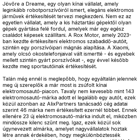
Jövőre a Dreame, egy olyan kínai vállalat, amely
leginkább robotporszívóiról ismert, elegáns elektromos
járművek értékesítését tervezi megkezdeni. Nem ez az
egyetlen vállalat, amely a kis háztartási gépektől olyan
gépek gyártása felé fordul, amelyek már egy egész
családot képesek szállítani. A Rox Motor, amely 2023-
ban kezdte értékesíteni elektromos szabadidő-autóit,
szintén egy porszívóipari mágnás alapítása. A Xiaomi,
amely olcsó okostelefonjaival vált ismertté - és egyebek
mellett szintén gyárt porszívókat -, egy évvel később
kezdte meg sportautóinak értékesítését.
Talán még ennél is meglepőbb, hogy egyáltalán jelennek
meg új szereplők a már most is zsúfolt kínai
elektromosautó-piacon. Tavaly nem kevesebb mint 143
elektromosautó-márka adott el legalább egy autót, ezek
közül azonban az AlixPartners tanácsadó cég adatai
szerint 46 márka nem értékesített ezernél többet. Ennek
ellenére 23 új elektromosautó-márka indult el, miközben
mindössze kilenc szűnt meg. Igaz, ezek közül sok
úgynevezett almárka, amelyet nagyvállalatok hoztak
létre annak érdekében, hogy megkülönböztessék