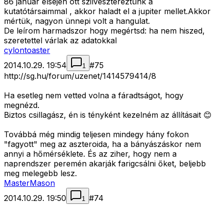
86 január elsején ott szilvesztereztünk a
kutatótársaimmal , akkor haladt el a jupiter mellet.Akkor
mértük, nagyon ünnepi volt a hangulat.
De leírom harmadszor hogy megértsd: ha nem hiszed,
szeretettel várlak az adatokkal
cylontoaster
2014.10.29. 19:54
#
75
1
http://sg.hu/forum/uzenet/1414579414/8
Ha esetleg nem vetted volna a fáradtságot, hogy
megnézd.
Biztos csillagász, én is tényként kezelném az állításait 😊
Továbbá még mindig teljesen mindegy hány fokon
"fagyott" meg az aszteroida, ha a bányászáskor nem
annyi a hőmérséklete. És az ziher, hogy nem a
naprendszer peremén akarják farigcsálni őket, beljebb
meg melegebb lesz.
MasterMason
2014.10.29. 19:50
#
74
1