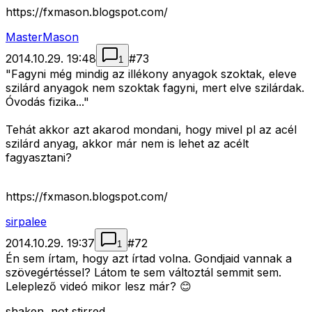
https://fxmason.blogspot.com/
MasterMason
2014.10.29. 19:48
#
73
1
"Fagyni még mindig az illékony anyagok szoktak, eleve
szilárd anyagok nem szoktak fagyni, mert elve szilárdak.
Óvodás fizika..."
Tehát akkor azt akarod mondani, hogy mivel pl az acél
szilárd anyag, akkor már nem is lehet az acélt
fagyasztani?
https://fxmason.blogspot.com/
sirpalee
2014.10.29. 19:37
#
72
1
Én sem írtam, hogy azt írtad volna. Gondjaid vannak a
szövegértéssel? Látom te sem változtál semmit sem.
Leleplező videó mikor lesz már? 😊
shaken, not stirred