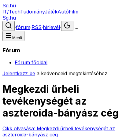
Sg.hu
IT/Tech
Tudomány
Játék
Autó
Film
Sg.hu
·
fórum
·
RSS
·
hírlevél
·
·
...
Menü
Fórum
Fórum főoldal
Jelentkezz be
a kedvenceid megtekintéséhez.
Megkezdi űrbeli
tevékenységét az
aszteroida-bányász cég
Cikk olvasása:
Megkezdi űrbeli tevékenységét az
aszteroida-bányász cég