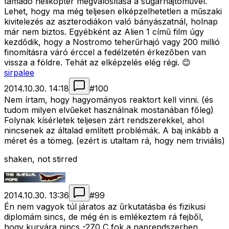
támadó helikopter megvalósítása a sugárhajtóművel.
Lehet, hogy ma még teljesen elképzelhetetlen a műszaki
kivitelezés az aszterodiákon való bányászatnál, holnap
már nem biztos. Egyébként az Alien 1 című film úgy
kezdődik, hogy a Nostromo teherűrhajó vagy 200 millió
finomításra váró érccel a fedélzetén érkezőben van
vissza a földre. Tehát az elképzelés elég régi. 😊
sirpalee
2014.10.30. 14:18
#
100
Nem írtam, hogy hagyományos reaktort kell vinni. (és
tudom milyen elvűeket használnak mostanában főleg)
Folynak kísérletek teljesen zárt rendszerekkel, ahol
nincsenek az általad említett problémák. A baj inkább a
méret és a tömeg. (ezért is utaltam rá, hogy nem triviális)
shaken, not stirred
2014.10.30. 13:36
#
99
Én nem vagyok túl járatos az űrkutatásba és fizikusi
diplomám sincs, de még én is emlékeztem rá fejből,
hogy kurvára nincs -270 C fok a naprendszerben