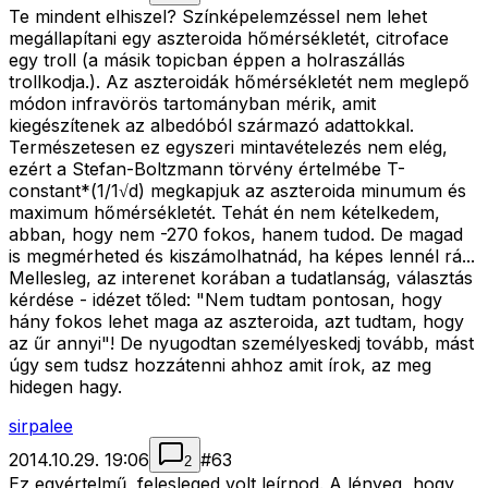
Te mindent elhiszel? Színképelemzéssel nem lehet
megállapítani egy aszteroida hőmérsékletét, citroface
egy troll (a másik topicban éppen a holraszállás
trollkodja.). Az aszteroidák hőmérsékletét nem meglepő
módon infravörös tartományban mérik, amit
kiegészítenek az albedóból származó adattokkal.
Természetesen ez egyszeri mintavételezés nem elég,
ezért a Stefan-Boltzmann törvény értelmébe T-
constant*(1/1√d) megkapjuk az aszteroida minumum és
maximum hőmérsékletét. Tehát én nem kételkedem,
abban, hogy nem -270 fokos, hanem tudod. De magad
is megmérheted és kiszámolhatnád, ha képes lennél rá...
Mellesleg, az interenet korában a tudatlanság, választás
kérdése - idézet tőled: "Nem tudtam pontosan, hogy
hány fokos lehet maga az aszteroida, azt tudtam, hogy
az űr annyi"! De nyugodtan személyeskedj tovább, mást
úgy sem tudsz hozzátenni ahhoz amit írok, az meg
hidegen hagy.
sirpalee
2014.10.29. 19:06
#
63
2
Ez egyértelmű, felesleged volt leírnod. A lényeg, hogy