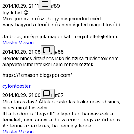
2014.10.29. 21:11
#
89
Így lehet 😊
Most jön az a rész, hogy megmondod miért.
Vagy hagyod a fenébe és nem égeted magad tovább.
Ja bocs, mi égetjük magunkat, megint elfelejtettem.
MasterMason
2014.10.29. 21:08
#
88
2
Nektek nincs általános iskolás fizika tudásotok sem,
alapvető ismeretekkel sem rendelkeztek.
https://fxmason.blogspot.com/
cylontoaster
2014.10.29. 21:00
#
87
1
Mi a fárasztás? Általánosiskolás fizikatudásod sincs,
nincs miről beszélni.
Itt a Földön is "fagyott" állapotban bányásszák a
fémeket, nem annyira durva cucc, hogy az űrben is.
Az lenne az érdekes, ha nem így lenne.
MasterMason