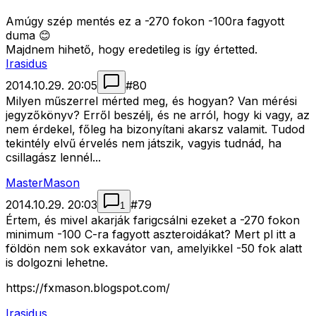
Amúgy szép mentés ez a -270 fokon -100ra fagyott
duma 😊
Majdnem hihető, hogy eredetileg is így értetted.
Irasidus
2014.10.29. 20:05
#
80
Milyen műszerrel mérted meg, és hogyan? Van mérési
jegyzőkönyv? Erről beszélj, és ne arról, hogy ki vagy, az
nem érdekel, főleg ha bizonyítani akarsz valamit. Tudod
tekintély elvű érvelés nem játszik, vagyis tudnád, ha
csillagász lennél...
MasterMason
2014.10.29. 20:03
#
79
1
Értem, és mivel akarják farigcsálni ezeket a -270 fokon
minimum -100 C-ra fagyott aszteroidákat? Mert pl itt a
földön nem sok exkavátor van, amelyikkel -50 fok alatt
is dolgozni lehetne.
https://fxmason.blogspot.com/
Irasidus