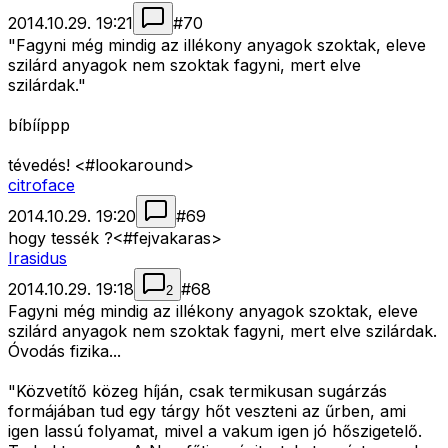
2014.10.29. 19:21
#
70
"Fagyni még mindig az illékony anyagok szoktak, eleve
szilárd anyagok nem szoktak fagyni, mert elve
szilárdak."
bíbííppp
tévedés! <#lookaround>
citroface
2014.10.29. 19:20
#
69
hogy tessék ?<#fejvakaras>
Irasidus
2014.10.29. 19:18
#
68
2
Fagyni még mindig az illékony anyagok szoktak, eleve
szilárd anyagok nem szoktak fagyni, mert elve szilárdak.
Óvodás fizika...
"Közvetítő közeg híján, csak termikusan sugárzás
formájában tud egy tárgy hőt veszteni az űrben, ami
igen lassú folyamat, mivel a vakum igen jó hőszigetelő.