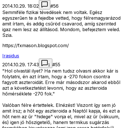
2014.10.29. 18:02
#
56
Semmiféle fizikai tévedések nem voltak. Egész
egyszerűen te a fejedbe vetted, hogy félremagyarázod
amit írtam, és addig csűröd csavarod, amíg szerinted
igaz nem lesz az állításod. Mondom, befejeztem veled.
Szia.
https://fxmason.blogspot.com/
Irasidus
2014.10.29. 17:43
#
55
1
"Hol olvastál ilyet? Ha nem tudsz olvasni akkor kár is
folytatni, én azt írtam, hogy a -270 fokon csontra
fagyott aszteroidát. Erre már másodszor akarod ebből
azt a következtetést levonni, hogy az aszteroida
hőmérséklete -270 fok."
Valóban félre értettelek. Elnézést! Viszont így sem jó
amit írsz; a hőt egy aszteroida a Naptól kapja, és ezt a
hőt nem az űr "hidege" vonja el, mivel az űr (vákuum,
és) igen jó hőszigetelő, hanem termikus sugárzás