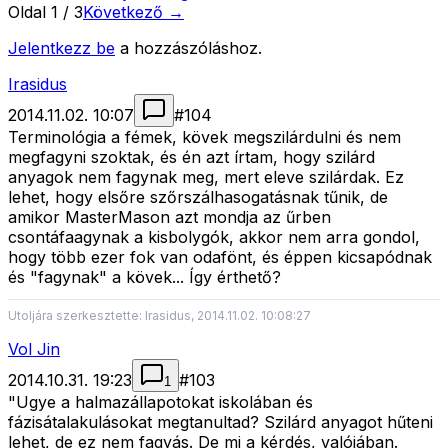
Oldal
1
/
3
Következő →
Jelentkezz be
a hozzászóláshoz.
Irasidus
2014.11.02. 10:07
#
104
Terminológia a fémek, kövek megszilárdulni és nem
megfagyni szoktak, és én azt írtam, hogy szilárd
anyagok nem fagynak meg, mert eleve szilárdak. Ez
lehet, hogy elsőre szőrszálhasogatásnak tűnik, de
amikor MasterMason azt mondja az űrben
csontáfaagynak a kisbolygók, akkor nem arra gondol,
hogy több ezer fok van odafönt, és éppen kicsapódnak
és "fagynak" a kövek... Így érthető?
Utoljára szerkesztette: Irasidus, 2014.11.02. 10:08:27
Vol Jin
2014.10.31. 19:23
#
103
1
"Ugye a halmazállapotokat iskolában és
fázisátalakulásokat megtanultad? Szilárd anyagot hűteni
lehet, de ez nem fagyás. De mi a kérdés, valójában.