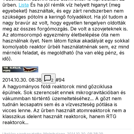
űrben.
Lista
És ha jól rémlik víz helyett higanyt (meg
egyebeket) használtak, és egy zárt rendszerben nem
szükséges pótolni a keringő folyadékot. Ha jól tudom a
nagy bravúr az volt, hogy egyetlen tengelyen oldották
meg az összes forgómozgás. De volt a szovjeteknek is.
Az atomsorompó egyezmény életbelépése óta nem
használnak ilyet. Nem látom fizikai akadályát egy sokkal
komolyabb reaktor űrbéli használatnénak sem, ez mind
mérnöki feladat, és megoldható (ha van elég pénz, és
idő).
2014.10.30. 08:38
#
94
2
A hagyományos földi reaktorok mind gőzciklusa
épülnek. Sok szerencsét ennek mikrogravitációban és
vákummban történtő üzemeltetéséhez... A gőzt nem
tudnán lecsapatni sem és a vízveszteség pótlása is
vicces lenne. Az űrben használt atomreaktorok nem a
klasszikus idelent használt reaktorok, hanem RTG
reaktorok...
Utoljára szerkesztette: Molnibalage, 2014.10.30. 08:38:29