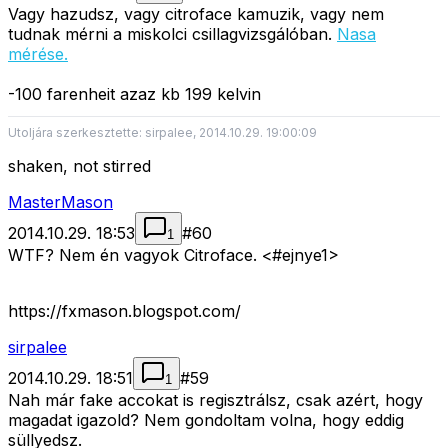
Vagy hazudsz, vagy citroface kamuzik, vagy nem
tudnak mérni a miskolci csillagvizsgálóban.
Nasa
mérése.
-100 farenheit azaz kb 199 kelvin
Utoljára szerkesztette: sirpalee, 2014.10.29. 19:00:09
shaken, not stirred
MasterMason
2014.10.29. 18:53
#
60
1
WTF? Nem én vagyok Citroface. <#ejnye1>
https://fxmason.blogspot.com/
sirpalee
2014.10.29. 18:51
#
59
1
Nah már fake accokat is regisztrálsz, csak azért, hogy
magadat igazold? Nem gondoltam volna, hogy eddig
süllyedsz.