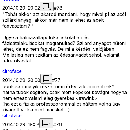
2014.10.29. 20:02
#
78
2
"Tehát akkor azt akarod mondani, hogy mivel pl az acél
szilárd anyag, akkor már nem is lehet az acélt
fagyasztani? "
Ugye a halmazállapotokat iskolában és
fázisátalakulásokat megtanultad? Szilárd anyagot hűteni
lehet, de ez nem fagyás. De mi a kérdés, valójában.
Mellesleg nem szidtam az édesanyádat sehol, valamit
félre olvastál.
citroface
2014.10.29. 20:00
#
77
pontosan melyik részét nem érted a kommentnek?
hátha tudok segíteni, csak mert képeket bevágni hogyha
nem értesz valami elég gyerekes <#awink>
(ha ezt a fizika professzorommal csináltam volna úgy
kivágott volna mint macskát....)
citroface
2014.10.29. 19:58
#
76
1