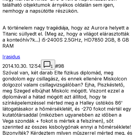
található objektumok árnyékos oldalán sem igen,
nemhogy a napsütötte részükön.
A történelem nagy tragédiája, hogy az Aurora helyett a
Titanic süllyedt el. (Meg az, hogy a világot elárasztották
a konteóhív?k...) i5-2400S 2.5GHz, HD7850 2GB, 8 GB
RAM
Irasidus
2014.10.30. 12:54
#
98
1
Szóval van, két darab Elte fizikus diplomád, meg
gondolom egy csillagász, és ennek ellenére Miskolcon
dolgozol valami csillagvizsgálóban? Ejha, Piszkéstető,
meg Szeged elbújhat Miskolc mögött. Viszont ezzel a
diplomával a hátad mögött azt állítod, hogy te
színképelemzéssel mérted meg a Halley üstökös 86'
látogatásakor a hőmérsékletét, és -270 fokot mértél egy
kutatótársaddal (miközben ugyanebben az időben a
Vega szondák + fokot is mértek a felszínen), sőt
szerinted az összes kisbolygónak ennyi a hőmérséklete!
Bizonyíték? Kérdeztem milyen műszerrel mérted meg, és