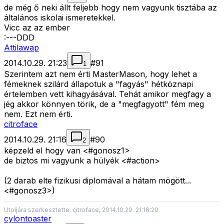
de még ő neki állt feljebb hogy nem vagyunk tisztába az
általános iskolai ismeretekkel.
Vicc az az ember
:---DDD
Attilawap
2014.10.29. 21:23
#
91
1
Szerintem azt nem érti MasterMason, hogy lehet a
fémeknek szilárd állapotuk a "fagyás" hétköznapi
értelemben vett kihagyásával. Tehát amikor megfagy a
jég akkor könnyen törik, de a "megfagyott" fém meg
nem. Ezt nem érti.
citroface
2014.10.29. 21:16
#
90
2
képzeld el hogy van <#gonosz1>
de biztos mi vagyunk a hülyék <#action>
(2 darab elte fizikusi diplomával a hátam mögött...
<#gonosz3>
)
Utoljára szerkesztette: citroface, 2014.10.29. 21:18:20
cylontoaster