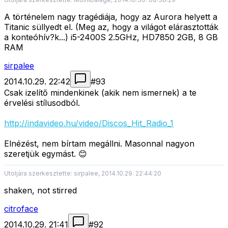
A történelem nagy tragédiája, hogy az Aurora helyett a
Titanic süllyedt el. (Meg az, hogy a világot elárasztották
a konteóhív?k...) i5-2400S 2.5GHz, HD7850 2GB, 8 GB
RAM
sirpalee
2014.10.29. 22:42
#
93
Csak izelítő mindenkinek (akik nem ismernek) a te
érvelési stílusodból.
http://indavideo.hu/video/Discos_Hit_Radio_1
Elnézést, nem bírtam megállni. Masonnal nagyon
szeretjük egymást. 😊
Utoljára szerkesztette: sirpalee, 2014.10.29. 22:44:20
shaken, not stirred
citroface
2014.10.29. 21:41
#
92