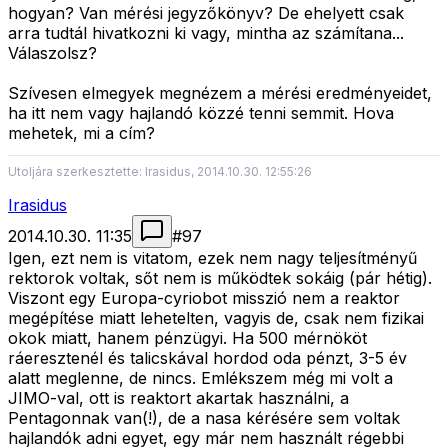
hogyan? Van mérési jegyzőkönyv? De ehelyett csak
arra tudtál hivatkozni ki vagy, mintha az számítana...
Válaszolsz?
Szívesen elmegyek megnézem a mérési eredményeidet,
ha itt nem vagy hajlandó közzé tenni semmit. Hova
mehetek, mi a cím?
Utoljára szerkesztette: Irasidus, 2014.10.30. 12:55:26
Irasidus
2014.10.30. 11:35
#
97
Igen, ezt nem is vitatom, ezek nem nagy teljesítményű
rektorok voltak, sőt nem is működtek sokáig (pár hétig).
Viszont egy Europa-cyriobot misszió nem a reaktor
megépítése miatt lehetelten, vagyis de, csak nem fizikai
okok miatt, hanem pénzügyi. Ha 500 mérnököt
ráeresztenél és talicskával hordod oda pénzt, 3-5 év
alatt meglenne, de nincs. Emlékszem még mi volt a
JIMO-val, ott is reaktort akartak használni, a
Pentagonnak van(!), de a nasa kérésére sem voltak
hajlandók adni egyet, egy már nem használt régebbi