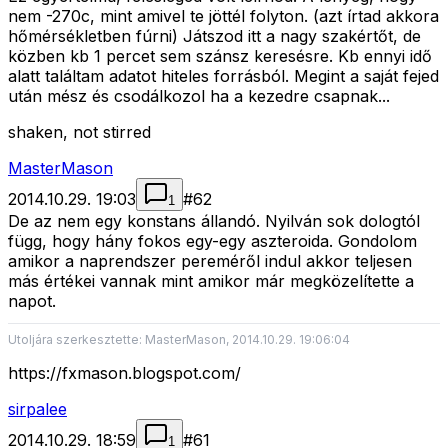
nem -270c, mint amivel te jöttél folyton. (azt írtad akkora
hőmérsékletben fúrni) Játszod itt a nagy szakértőt, de
közben kb 1 percet sem szánsz keresésre. Kb ennyi idő
alatt találtam adatot hiteles forrásból. Megint a saját fejed
után mész és csodálkozol ha a kezedre csapnak...
shaken, not stirred
MasterMason
2014.10.29. 19:03
#
62
1
De az nem egy konstans állandó. Nyilván sok dologtól
függ, hogy hány fokos egy-egy aszteroida. Gondolom
amikor a naprendszer pereméről indul akkor teljesen
más értékei vannak mint amikor már megközelítette a
napot.
Utoljára szerkesztette: MasterMason, 2014.10.29. 19:06:04
https://fxmason.blogspot.com/
sirpalee
2014.10.29. 18:59
#
61
1