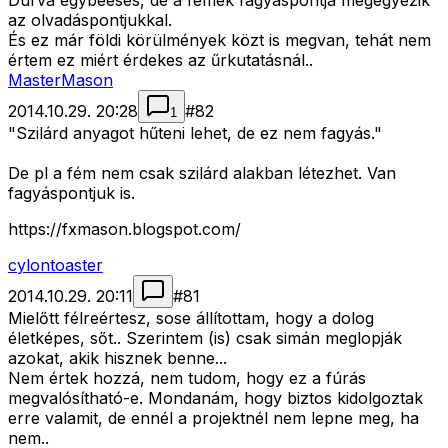
Durva egybeesés, de a fémek fagyáspontja megegyezik
az olvadáspontjukkal.
És ez már földi körülmények közt is megvan, tehát nem
értem ez miért érdekes az űrkutatásnál..
MasterMason
2014.10.29. 20:28
#
82
1
"Szilárd anyagot hűteni lehet, de ez nem fagyás."
De pl a fém nem csak szilárd alakban létezhet. Van
fagyáspontjuk is.
https://fxmason.blogspot.com/
cylontoaster
2014.10.29. 20:11
#
81
Mielőtt félreértesz, sose állítottam, hogy a dolog
életképes, sőt.. Szerintem (is) csak simán meglopják
azokat, akik hisznek benne...
Nem értek hozzá, nem tudom, hogy ez a fúrás
megvalósítható-e. Mondanám, hogy biztos kidolgoztak
erre valamit, de ennél a projektnél nem lepne meg, ha
nem..