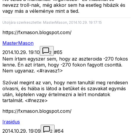
nevezz troll-nak, még akkor sem ha esetleg hibázik és
vagy más a véleménye mint a tied.
Utoljára szerkesztette: MasterMason, 2014.10.29. 19:17:15
https://fxmason.blogspot.com/
MasterMason
2014.10.29. 19:10
#
65
2
Nem írtam egyszer sem, hogy az aszteroida -270 fokos
lenne. Én azt írtam, hogy -270 fokon fagyott csonttá.
Nem ugyanaz. <#ravasz1>
Szóval megint az van, hogy nem tanultál meg rendesen
olvasni, és hiába is látod a betűket és szavakat egymás
után, képtelen vagy értelmezni a leírt mondatok
tartalmát. <#nezze>
https://fxmason.blogspot.com/
Irasidus
2014.10.29. 19:09
#
64
2