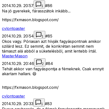
2014.10.29. 20:57
#
86
1
Na jó gyerekek, fárasszátok inkább...
https://fxmason.blogspot.com/
cylontoaster
2014.10.29. 20:54
#
85
1
Okos vagy. Póriasan azt hívják fagyáspontnak amikor
szilárd lesz. Ez semmit, de konkrétan semmit nem
támaszt alá abból a süketelésből, amit lentebb írtál.
MasterMason
2014.10.29. 20:46
#
84
2
Tehát akkor van fagyáspontja a fémeknek. Csak ennyit
akartam hallani. 😄
https://fxmason.blogspot.com/
cylontoaster
2014.10.29. 20:33
#
83
1