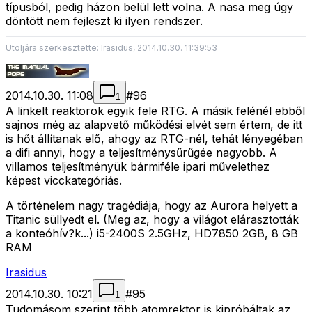
típusból, pedig házon belül lett volna. A nasa meg úgy
döntött nem fejleszt ki ilyen rendszer.
Utoljára szerkesztette: Irasidus, 2014.10.30. 11:39:53
2014.10.30. 11:08
#
96
1
A linkelt reaktorok egyik fele RTG. A másik felénél ebből
sajnos még az alapvető működési elvét sem értem, de itt
is hőt állítanak elő, ahogy az RTG-nél, tehát lényegéban
a difi annyi, hogy a teljesítménysűrűgée nagyobb. A
villamos teljesítményük bármiféle ipari művelethez
képest vicckategóriás.
A történelem nagy tragédiája, hogy az Aurora helyett a
Titanic süllyedt el. (Meg az, hogy a világot elárasztották
a konteóhív?k...) i5-2400S 2.5GHz, HD7850 2GB, 8 GB
RAM
Irasidus
2014.10.30. 10:21
#
95
1
Tudomásom szerint több atomrektor is kipróbáltak az