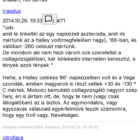
Irasidus
2014.10.29. 19:33
#
71
1
"üdv
amit te linkeltél az egy napközeli aszteroida, amit mi
mértünk az a halley volt(megfelelően nagy), '86-ban, és
valóban -260 celsiust mértünk.
De mondom aki nem hiszi várom sok szeretettel a
csillagvizsgálóban, kár kötekedni interneten keresztül, a
tények azok tények "
Hehe, a Halley üstökös 86' napközelben volt és a Vega
szondák, amiben magyarok is részt vettek +30 és -130 °
C mértek. Miskolci bemutató csillagvizsgáló nagyon szép
hely, én is jártam ott, de, hogy te nem (vagy csak
látogatóban) az is biztos. Az egymondatos, vagy
egyszavas válaszaid egyértelművé teszik számomra,
hogy egy troll vagy. Nevetséges.
Utoljára szerkesztette: Irasidus, 2014.10.29. 19:34:32
citroface