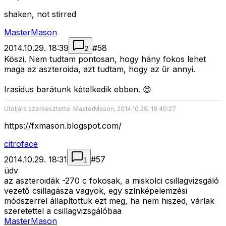
shaken, not stirred
MasterMason
2014.10.29. 18:39
#
58
2
Köszi. Nem tudtam pontosan, hogy hány fokos lehet
maga az aszteroida, azt tudtam, hogy az űr annyi.
Irasidus barátunk kételkedik ebben. 😊
Utoljára szerkesztette: MasterMason, 2014.10.29. 18:40:27
https://fxmason.blogspot.com/
citroface
2014.10.29. 18:31
#
57
1
üdv
az aszteroidák -270 c fokosak, a miskolci csillagvizsgáló
vezető csillagásza vagyok, egy színképelemzési
módszerrel állapítottuk ezt meg, ha nem hiszed, várlak
szeretettel a csillagvizsgálóbaa
MasterMason