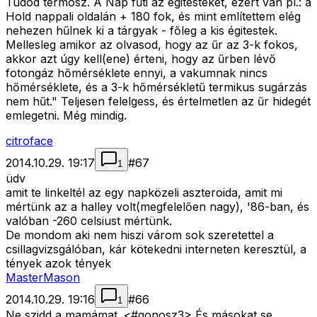
Tudod termosz. A Nap fűti az égitesteket, ezért van pl.: a
Hold nappali oldalán + 180 fok, és mint említettem elég
nehezen hűlnek ki a tárgyak - főleg a kis égitestek.
Mellesleg amikor az olvasod, hogy az űr az 3-k fokos,
akkor azt úgy kell(ene) érteni, hogy az űrben lévő
fotongáz hőmérséklete ennyi, a vakumnak nincs
hőmérséklete, és a 3-k hőmérsékletű termikus sugárzás
nem hűt." Teljesen felelgess, és értelmetlen az űr hidegét
emlegetni. Még mindig.
citroface
2014.10.29. 19:17
#
67
1
üdv
amit te linkeltél az egy napközeli aszteroida, amit mi
mértünk az a halley volt(megfelelően nagy), '86-ban, és
valóban -260 celsiust mértünk.
De mondom aki nem hiszi várom sok szeretettel a
csillagvizsgálóban, kár kötekedni interneten keresztül, a
tények azok tények
MasterMason
2014.10.29. 19:16
#
66
1
Ne szidd a mamámat. <#gonosz3>
És másokat se