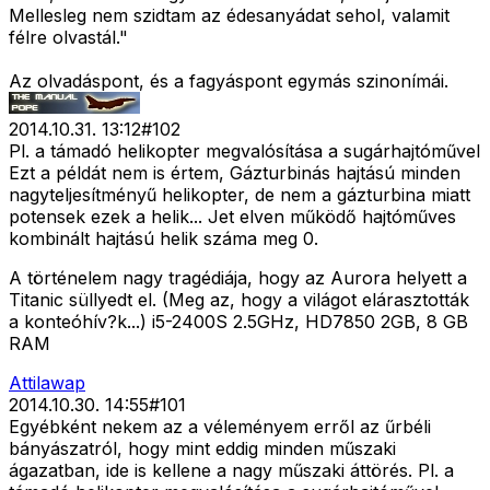
Mellesleg nem szidtam az édesanyádat sehol, valamit
félre olvastál."
Az olvadáspont, és a fagyáspont egymás szinonímái.
2014.10.31. 13:12
#
102
Pl. a támadó helikopter megvalósítása a sugárhajtóművel
Ezt a példát nem is értem, Gázturbinás hajtású minden
nagyteljesítményű helikopter, de nem a gázturbina miatt
potensek ezek a helik... Jet elven működő hajtóműves
kombinált hajtású helik száma meg 0.
A történelem nagy tragédiája, hogy az Aurora helyett a
Titanic süllyedt el. (Meg az, hogy a világot elárasztották
a konteóhív?k...) i5-2400S 2.5GHz, HD7850 2GB, 8 GB
RAM
Attilawap
2014.10.30. 14:55
#
101
Egyébként nekem az a véleményem erről az űrbéli
bányászatról, hogy mint eddig minden műszaki
ágazatban, ide is kellene a nagy műszaki áttörés. Pl. a