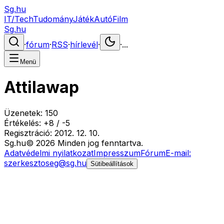
Sg.hu
IT/Tech
Tudomány
Játék
Autó
Film
Sg.hu
·
fórum
·
RSS
·
hírlevél
·
·
...
Menü
Attilawap
Üzenetek:
150
Értékelés:
+
8
/
-
5
Regisztráció:
2012. 12. 10.
Sg
.hu
©
2026
Minden jog fenntartva.
Adatvédelmi nyilatkozat
Impresszum
Fórum
E-mail:
szerkesztoseg@sg.hu
Sütibeállítások