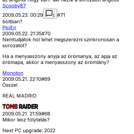
Scooby87
2009.05.23. 00:29
#
71
1
boltban?
PiciEri
2009.05.22. 21:35
#
70
Nemtudjátok hol lehet megszerezni szinkronosan a
sorozatot?
Ha a menyasszony anyja az örömanya, az apja az
örömapa, akkor a menyasszony az örömlány?
Monoton
2009.05.21. 22:10
#
69
Õsszel
REAL MADRID
2009.05.21. 21:59
#
68
Mikor lesz folytatás?
Next PC upgrade: 2022