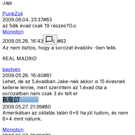
Jaja
PunkZoli
2009.06.04. 23:37
#
83
az 5dik évad csak 19 részes?O.o
Monoton
2009.05.28. 16:43
#
82
1
Az nem biztos, hogy a sorozat évad/év -ben telik.
REAL MADRID
bestyen
2009.05.28. 16:40
#
81
Lehet, de az 5.évadban Jake-nek akkor is 15 évesnek
kellene lennie, mert szerintem az 1.évad óta a
sorozatban nem csak 3 év telt el
2009.05.27. 21:39
#
80
Amerikában az oktatás talán 6+6 ha jól tudom, és nem
8+4 mint nálunk.
Monoton