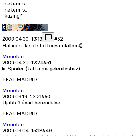
-nekem is...
-nekem is...
-kazing!"
2009.04.30. 13:13
#
52
Hát igen, kezdettõl fogva utáltam😄
Monoton
2009.04.30. 12:24
#
51
Spoiler (katt a megjelenítéshez)
REAL MADRID
Monoton
2009.03.19. 23:21
#
50
Újabb 3 évad berendelve.
REAL MADRID
Monoton
2009.03.04. 15:18
#
49