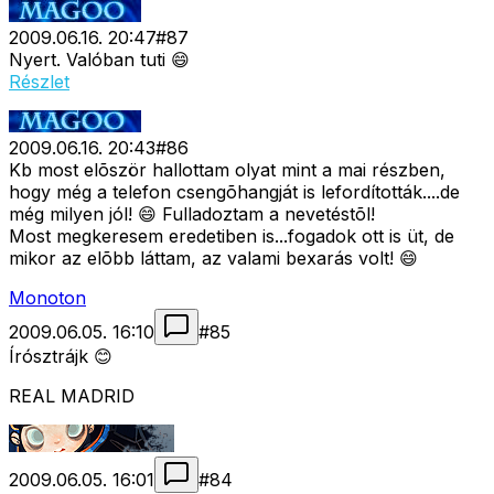
2009.06.16. 20:47
#
87
Nyert. Valóban tuti 😄
Részlet
2009.06.16. 20:43
#
86
Kb most elõször hallottam olyat mint a mai részben,
hogy még a telefon csengõhangját is lefordították....de
még milyen jól! 😄 Fulladoztam a nevetéstõl!
Most megkeresem eredetiben is...fogadok ott is üt, de
mikor az elõbb láttam, az valami bexarás volt! 😄
Monoton
2009.06.05. 16:10
#
85
Írósztrájk 😊
REAL MADRID
2009.06.05. 16:01
#
84