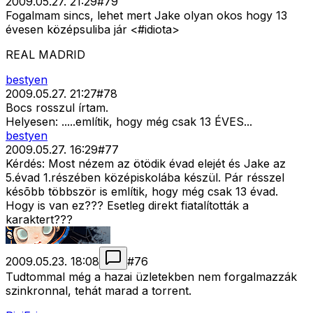
2009.05.27. 21:29
#
79
Fogalmam sincs, lehet mert Jake olyan okos hogy 13
évesen középsuliba jár <#idiota>
REAL MADRID
bestyen
2009.05.27. 21:27
#
78
Bocs rosszul írtam.
Helyesen: .....említik, hogy még csak 13 ÉVES...
bestyen
2009.05.27. 16:29
#
77
Kérdés: Most nézem az ötödik évad elejét és Jake az
5.évad 1.részében középiskolába készül. Pár résszel
késõbb többször is említik, hogy még csak 13 évad.
Hogy is van ez??? Esetleg direkt fiatalították a
karaktert???
2009.05.23. 18:08
#
76
Tudtommal még a hazai üzletekben nem forgalmazzák
szinkronnal, tehát marad a torrent.