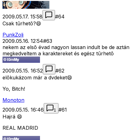
2009.05.17. 15:58
#
64
Csak tûrhetõ?😄
PunkZoli
2009.05.16. 12:54
#
63
nekem az elsõ évad nagyon lassan indult be de aztán
megkedveltem a karaktereket és egész tûrhetõ
2009.05.15. 16:52
#
62
elõkukázom már a dvdeket😄
Yo, Bitch!
Monoton
2009.05.15. 16:46
#
61
1
Hajrá 😄
REAL MADRID