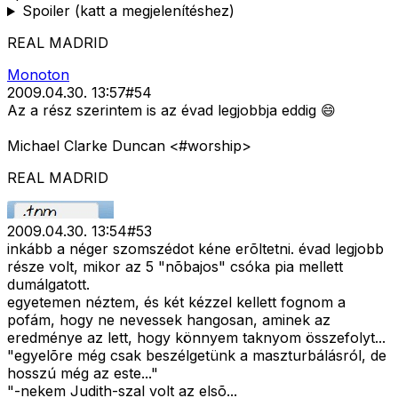
Spoiler (katt a megjelenítéshez)
REAL MADRID
Monoton
2009.04.30. 13:57
#
54
Az a rész szerintem is az évad legjobbja eddig 😄
Michael Clarke Duncan <#worship>
REAL MADRID
2009.04.30. 13:54
#
53
inkább a néger szomszédot kéne erõltetni. évad legjobb
része volt, mikor az 5 "nõbajos" csóka pia mellett
dumálgatott.
egyetemen néztem, és két kézzel kellett fognom a
pofám, hogy ne nevessek hangosan, aminek az
eredménye az lett, hogy könnyem taknyom összefolyt...
"egyelõre még csak beszélgetünk a maszturbálásról, de
hosszú még az este..."
"-nekem Judith-szal volt az elsõ...