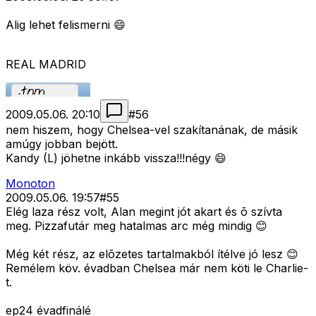
Alig lehet felismerni 😄
REAL MADRID
2009.05.06. 20:10
#
56
nem hiszem, hogy Chelsea-vel szakítanának, de másik
amúgy jobban bejött.
Kandy (L) jöhetne inkább vissza!!!négy 😄
Monoton
2009.05.06. 19:57
#
55
Elég laza rész volt, Alan megint jót akart és õ szívta
meg. Pizzafutár meg hatalmas arc még mindig 😊
Még két rész, az elõzetes tartalmakból ítélve jó lesz 😊
Remélem köv. évadban Chelsea már nem köti le Charlie-
t.
ep24 évadfinálé