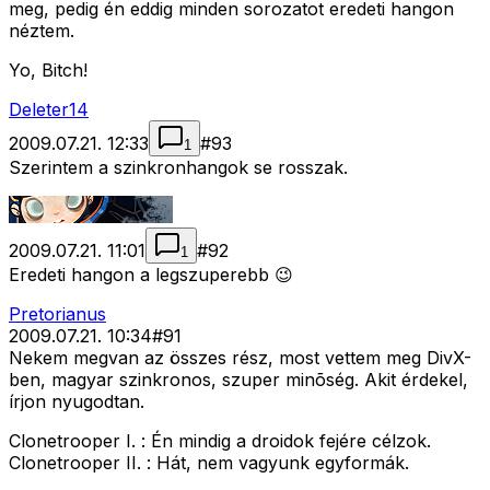
meg, pedig én eddig minden sorozatot eredeti hangon
néztem.
Yo, Bitch!
Deleter14
2009.07.21. 12:33
#
93
1
Szerintem a szinkronhangok se rosszak.
2009.07.21. 11:01
#
92
1
Eredeti hangon a legszuperebb 😉
Pretorianus
2009.07.21. 10:34
#
91
Nekem megvan az összes rész, most vettem meg DivX-
ben, magyar szinkronos, szuper minõség. Akit érdekel,
írjon nyugodtan.
Clonetrooper I. : Én mindig a droidok fejére célzok.
Clonetrooper II. : Hát, nem vagyunk egyformák.