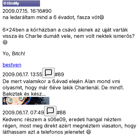
2009.07.15. 16:16
#
90
na ledaráltam mind a 6 évadot, fasza vót😄
6x24ben a kórházban a csávó akinek az ujját varták
vissza és Charlie dumált vele, nem volt nektek ismerõs?
😄
Yo, Bitch!
bestyen
2009.06.17. 13:55
#
89
De mert valamikor a 6.évad elején Alan mond vmi
olyasmit, hogy már 6éve lakik Charlienál. De mind1.
Bakiztak és kész...
2009.06.17. 07:49
#
88
Kedvenc részem a s06e09, eredeti hangal néztem
régen, most meg direkt azért megnéztem viasaton, hogy
láthassam azt a telefonos jelenetet 😄