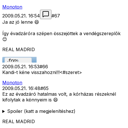
Monoton
2009.05.21. 16:54
#
67
Ja az jó lenne 😄
Így évadzáróra szépen összejöttek a vendégszereplõk
😊
REAL MADRID
2009.05.21. 16:53
#
66
Kandi-t kéne visszahozni!!!<#szeret>
Monoton
2009.05.21. 16:48
#
65
Ez az évadzáró hatalmas volt, a kórházas részeknél
kifolytak a könnyeim is 😄
Spoiler (katt a megjelenítéshez)
REAL MADRID