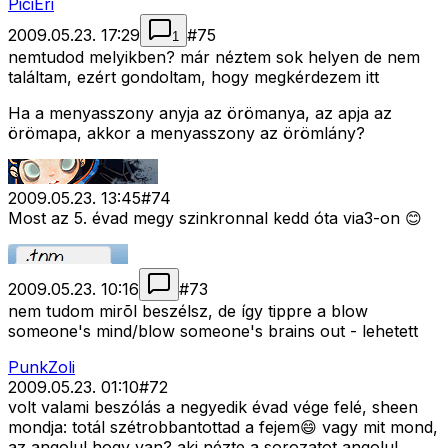
PiciEri
2009.05.23. 17:29
#
75
1
nemtudod melyikben? már néztem sok helyen de nem
találtam, ezért gondoltam, hogy megkérdezem itt
Ha a menyasszony anyja az örömanya, az apja az
örömapa, akkor a menyasszony az örömlány?
2009.05.23. 13:45
#
74
Most az 5. évad megy szinkronnal kedd óta via3-on 😊
2009.05.23. 10:16
#
73
nem tudom mirõl beszélsz, de így tippre a blow
someone's mind/blow someone's brains out -
lehetett
PunkZoli
2009.05.23. 01:10
#
72
volt valami beszólás a negyedik évad vége felé, sheen
mondja: totál szétrobbantottad a fejem😄 vagy mit mond,
az angolul hogy van? aki nézte a sorozatot angolul