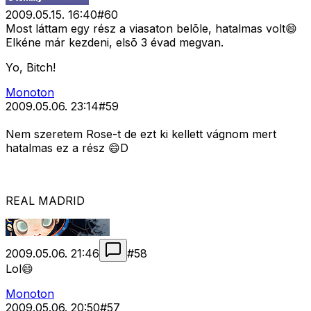
2009.05.15. 16:40
#
60
Most láttam egy rész a viasaton belõle, hatalmas volt😄
Elkéne már kezdeni, elsõ 3 évad megvan.
Yo, Bitch!
Monoton
2009.05.06. 23:14
#
59
Nem szeretem Rose-t de ezt ki kellett vágnom mert
hatalmas ez a rész 😄D
REAL MADRID
2009.05.06. 21:46
#
58
Lol😄
Monoton
2009.05.06. 20:50
#
57