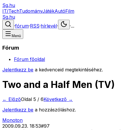
Sg.hu
IT/Tech
Tudomány
Játék
Autó
Film
Sg.hu
·
fórum
·
RSS
·
hírlevél
·
·
...
Menü
Fórum
Fórum főoldal
Jelentkezz be
a kedvenceid megtekintéséhez.
Two and a Half Men (TV)
← Előző
Oldal
5
/
6
Következő →
Jelentkezz be
a hozzászóláshoz.
Monoton
2009.09.23. 18:53
#
97