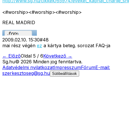
http://www.sg.hu/cikkek/65974/eveket_kaphat_charlie_sh
<#worship>
<#worship>
<#worship>
REAL MADRID
2009.02.10. 15:30
#
48
mai
rész végén
ez
a kártya beteg. sorozat FAQ-ja
← Előző
Oldal
5
/
6
Következő →
Sg
.hu
©
2026
Minden jog fenntartva.
Adatvédelmi nyilatkozat
Impresszum
Fórum
E-mail:
szerkesztoseg@sg.hu
Sütibeállítások