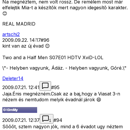
Na megnéztem, nem volt rossz. De remélem most már
elfelejtik Mia-t a készítõk mert nagyon idegesítõ karakter.
😊
REAL MADRID
artschi2
2009.09.22. 14:17
#
96
kint van az új évad 😊
Two and a Half Men S07E01 HDTV XviD-LOL
\"- Helyben vagyunk, Ádáz. - Helyben vagyunk, Góré.\"
Deleter14
2009.07.21. 12:41
#
95
Jaja.Énis megnézném.Csak az a baj,hogy a Viasat 3-n
nézem és nemtudom melyik évadnál járok 😄
2009.07.21. 12:37
#
94
1
Sõõõt, sztem nagyon jók, mind a 6 évadot ugy néztem