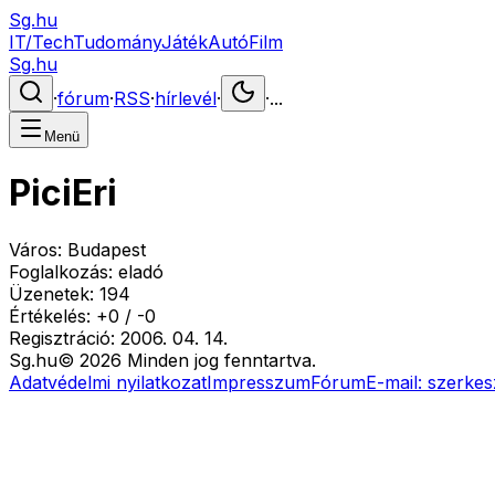
Sg.hu
IT/Tech
Tudomány
Játék
Autó
Film
Sg.hu
·
fórum
·
RSS
·
hírlevél
·
·
...
Menü
PiciEri
Város:
Budapest
Foglalkozás:
eladó
Üzenetek:
194
Értékelés:
+
0
/
-
0
Regisztráció:
2006. 04. 14.
Sg
.hu
©
2026
Minden jog fenntartva.
Adatvédelmi nyilatkozat
Impresszum
Fórum
E-mail:
szerkes