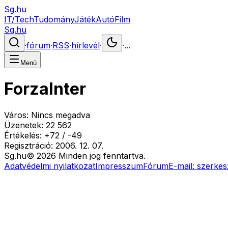
Sg.hu
IT/Tech
Tudomány
Játék
Autó
Film
Sg.hu
·
fórum
·
RSS
·
hírlevél
·
·
...
Menü
ForzaInter
Város:
Nincs megadva
Üzenetek:
22 562
Értékelés:
+
72
/
-
49
Regisztráció:
2006. 12. 07.
Sg
.hu
©
2026
Minden jog fenntartva.
Adatvédelmi nyilatkozat
Impresszum
Fórum
E-mail:
szerkes