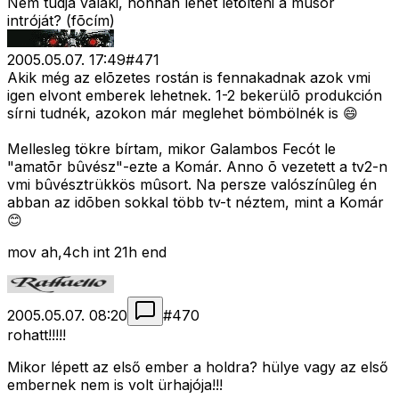
Nem tudja valaki, honnan lehet letölteni a mûsor
intróját? (fõcím)
2005.05.07. 17:49
#
471
Akik még az elõzetes rostán is fennakadnak azok vmi
igen elvont emberek lehetnek. 1-2 bekerülõ produkción
sírni tudnék, azokon már meglehet bömbölnék is 😄
Mellesleg tökre bírtam, mikor Galambos Fecót le
"amatõr bûvész"-ezte a Komár. Anno õ vezetett a tv2-n
vmi bûvésztrükkös mûsort. Na persze valószínûleg én
abban az idõben sokkal több tv-t néztem, mint a Komár
😊
mov ah,4ch int 21h end
2005.05.07. 08:20
#
470
rohatt!!!!!
Mikor lépett az első ember a holdra? hülye vagy az első
embernek nem is volt ürhajója!!!