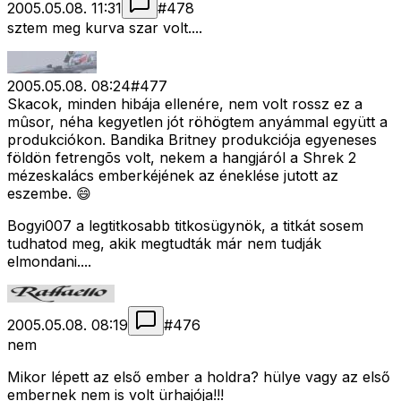
2005.05.08. 11:31
#
478
sztem meg kurva szar volt....
2005.05.08. 08:24
#
477
Skacok, minden hibája ellenére, nem volt rossz ez a
mûsor, néha kegyetlen jót röhögtem anyámmal együtt a
produkciókon. Bandika Britney produkciója egyeneses
földön fetrengõs volt, nekem a hangjáról a Shrek 2
mézeskalács emberkéjének az éneklése jutott az
eszembe. 😄
Bogyi007 a legtitkosabb titkosügynök, a titkát sosem
tudhatod meg, akik megtudták már nem tudják
elmondani....
2005.05.08. 08:19
#
476
nem
Mikor lépett az első ember a holdra? hülye vagy az első
embernek nem is volt ürhajója!!!