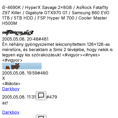
i5-4690K / HyperX Savage 2x8GB / AsRock Fatal1ty
Z97 Killer / Gigabyte GTX970 G1 / Samsung 860 EVO
1TB / 5TB HDD / FSP Hyper M 700 / Cooler Master
H500M
2005.05.08. 20:48
#
481
Én néhány gyöngyszemet lekicsinyítettem 128×128-as
méretûre, és beraktam a Sims 2 tévéjébe, hogy nekik is
legyen egy kis szórakozásuk! <#vigyor>
<#nyes>
<#vigyor>
2005.05.08. 19:59
#
480
X
<#idiota>
Darkboy
2005.05.08. 11:31
#
479
az!
Darkboy