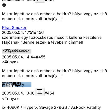
😞
Mikor lépett az első ember a holdra? hülye vagy az első
embernek nem is volt ürhajója!!!
Phat Smoker
2005.05.04. 17:51
#
456
szerintem egy fõzõcskézõs mûsort kellene készítenie
Hajósnak..'Benne eszek a tévében' címmel!
2005.05.04. 14:44
#
455
<#rinya>
Mikor lépett az első ember a holdra? hülye vagy az első
embernek nem is volt ürhajója!!!
2005.05.04. 13:38
#
454
<#rinya>
i5-4690K / HyperX Savage 2x8GB / AsRock Fatal1ty