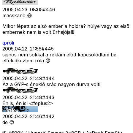
2005.04.23. 08:05
#
446
macskanõ 😄
Mikor lépett az első ember a holdra? hülye vagy az első
embernek nem is volt ürhajója!!!
tproli
2005.04.22. 21:56
#
445
sajnos nem sokkal a reklám elõtt kapcsolódtam be,
elfeledkeztem róla 😞
2005.04.22. 21:49
#
444
Az a GYP-s éneklõ srác nagyon durva volt!
2005.04.22. 21:48
#
443
Én is, én is! <#eplus2>
2005.04.22. 21:46
#
442
de 😊