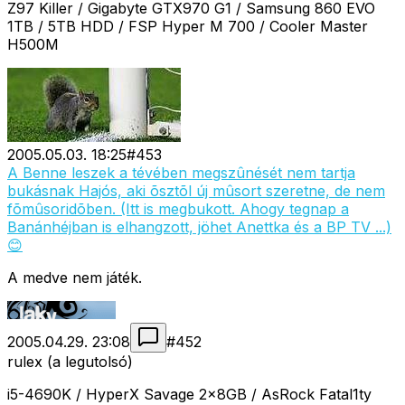
Z97 Killer / Gigabyte GTX970 G1 / Samsung 860 EVO
1TB / 5TB HDD / FSP Hyper M 700 / Cooler Master
H500M
2005.05.03. 18:25
#
453
A Benne leszek a tévében megszûnését nem tartja
bukásnak Hajós, aki õsztõl új mûsort szeretne, de nem
fõmûsoridõben. (Itt is megbukott. Ahogy tegnap a
Banánhéjban is elhangzott, jöhet Anettka és a BP TV ...)
😊
A medve nem játék.
2005.04.29. 23:08
#
452
rulex (a legutolsó)
i5-4690K / HyperX Savage 2x8GB / AsRock Fatal1ty