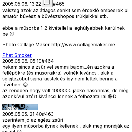
2005.05.06. 13:22
#
465
valszeg azok az átlagos senkit sem érdeklõ embeerek pl
amatör bûvész a bûvészshopos trükjeikkel stb.
ebbe a mûsorba 1-2 kivétellel a leghülyébbek kerülnek
be 😄
Photo Collage Maker http://www.collagemaker.me
Phat Smoker
2005.05.06. 05:19
#
464
nekem sincs a zsûrivel semmi bajom...én azokra a
fellépõkre (és mûsoraikra) volnék kiváncsi, akik a
selejtezõböl sajna kiestek és így nem lettek benne a
tévében! 😊
az rendben hogy volt 1000000 jacko hasonmás, de még
azonkívül azért kiváncsi lennék a felhozatalra! 😄D
2005.05.05. 21:40
#
463
szerintem jó az egész zsûri
egy ilyen mûsorba ilynek kellenek
, akik meg mondják az
igazat 😊