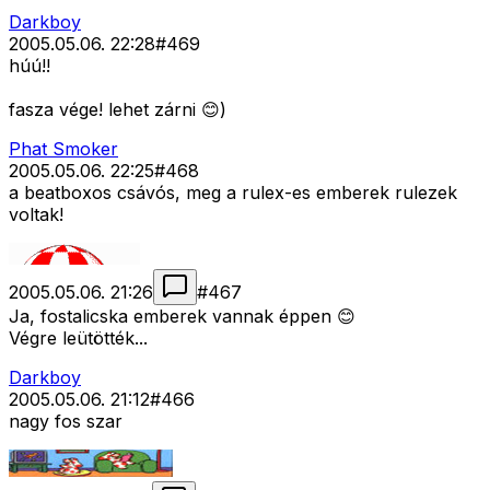
Darkboy
2005.05.06. 22:28
#
469
húú!!
fasza vége! lehet zárni 😊)
Phat Smoker
2005.05.06. 22:25
#
468
a beatboxos csávós, meg a rulex-es emberek rulezek
voltak!
2005.05.06. 21:26
#
467
Ja, fostalicska emberek vannak éppen 😊
Végre leütötték...
Darkboy
2005.05.06. 21:12
#
466
nagy fos szar