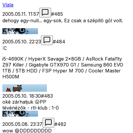
Vlala
2005.05.11. 11:57
#
485
dehogy egy-null... egy-sok. Ez csak a szépítõ gól volt.
2005.05.10. 22:23
#
484
:C
i5-4690K / HyperX Savage 2x8GB / AsRock Fatal1ty
Z97 Killer / Gigabyte GTX970 G1 / Samsung 860 EVO
1TB / 5TB HDD / FSP Hyper M 700 / Cooler Master
H500M
2005.05.10. 18:30
#
483
oké zárhatjuk 😛PP
tévénézõk - rtl-klub : 1-0
2005.05.08. 23:37
#
482
wow 😄DDDDDDDDD