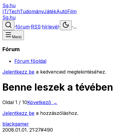
Sg.hu
IT/Tech
Tudomány
Játék
Autó
Film
Sg.hu
·
fórum
·
RSS
·
hírlevél
·
·
...
Menü
Fórum
Fórum főoldal
Jelentkezz be
a kedvenceid megtekintéséhez.
Benne leszek a tévében
Oldal
1
/
10
Következő →
Jelentkezz be
a hozzászóláshoz.
blackgamer
2008.01.01. 21:27
#
490