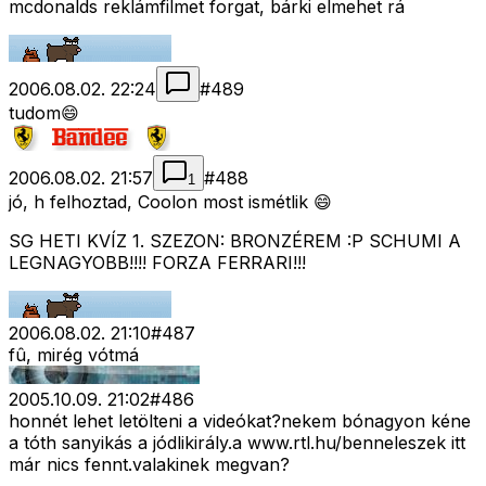
mcdonalds reklámfilmet forgat, bárki elmehet rá
2006.08.02. 22:24
#
489
tudom😄
2006.08.02. 21:57
#
488
1
jó, h felhoztad, Coolon most ismétlik 😄
SG HETI KVÍZ 1. SZEZON: BRONZÉREM :P SCHUMI A
LEGNAGYOBB!!!! FORZA FERRARI!!!
2006.08.02. 21:10
#
487
fû, mirég vótmá
2005.10.09. 21:02
#
486
honnét lehet letölteni a videókat?nekem bónagyon kéne
a tóth sanyikás a jódlikirály.a www.rtl.hu/benneleszek itt
már nics fennt.valakinek megvan?