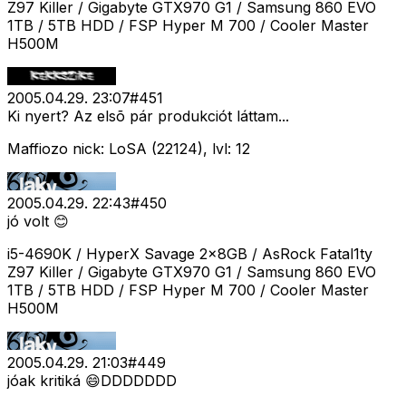
Z97 Killer / Gigabyte GTX970 G1 / Samsung 860 EVO
1TB / 5TB HDD / FSP Hyper M 700 / Cooler Master
H500M
2005.04.29. 23:07
#
451
Ki nyert? Az elsõ pár produkciót láttam...
Maffiozo nick: LoSA (22124), lvl: 12
2005.04.29. 22:43
#
450
jó volt 😊
i5-4690K / HyperX Savage 2x8GB / AsRock Fatal1ty
Z97 Killer / Gigabyte GTX970 G1 / Samsung 860 EVO
1TB / 5TB HDD / FSP Hyper M 700 / Cooler Master
H500M
2005.04.29. 21:03
#
449
jóak kritiká 😄DDDDDDD