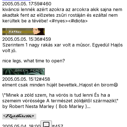
2005.05.05. 17:59
#
460
kiváncsi lennék azért azokra az arcokra akik sajna nem
akadtak fent az elõzetes zsûri rostáján és ezáltal nem
kerültek be a tévébe! <#nyes>
<#idiota>
2005.05.05. 15:36
#
459
Szerintem 1 nagy rakás xar volt a mûsor. Egyedül Hajós
volt jó.
nice legs. what time to open?
2005.05.05. 15:12
#
458
elment csak minden hüjét bevettek..Hajost én birom😄
\"Minek a zöld szem, ha vörös is tud lenni És ha a
szemeim vörössége A természet zöldjétől származik\"
by Robert Nesta Marley ( Bob Marley )...
2005.05.04. 18:00
#
457