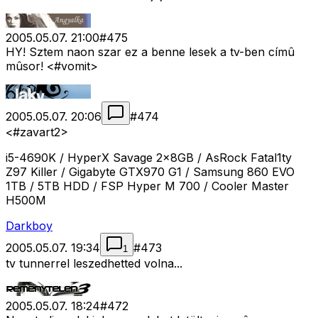
2005.05.07. 21:00
#
475
HY! Sztem naon szar ez a benne lesek a tv-ben címû
mûsor! <#vomit>
2005.05.07. 20:06
#
474
<#zavart2>
i5-4690K / HyperX Savage 2x8GB / AsRock Fatal1ty
Z97 Killer / Gigabyte GTX970 G1 / Samsung 860 EVO
1TB / 5TB HDD / FSP Hyper M 700 / Cooler Master
H500M
Darkboy
2005.05.07. 19:34
#
473
1
tv tunnerrel leszedhetted volna...
2005.05.07. 18:24
#
472