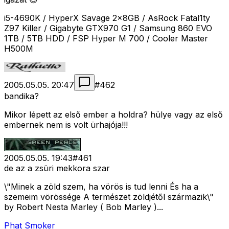
i5-4690K / HyperX Savage 2x8GB / AsRock Fatal1ty
Z97 Killer / Gigabyte GTX970 G1 / Samsung 860 EVO
1TB / 5TB HDD / FSP Hyper M 700 / Cooler Master
H500M
2005.05.05. 20:47
#
462
bandika?
Mikor lépett az első ember a holdra? hülye vagy az első
embernek nem is volt ürhajója!!!
2005.05.05. 19:43
#
461
de az a zsüri mekkora szar
\"Minek a zöld szem, ha vörös is tud lenni És ha a
szemeim vörössége A természet zöldjétől származik\"
by Robert Nesta Marley ( Bob Marley )...
Phat Smoker