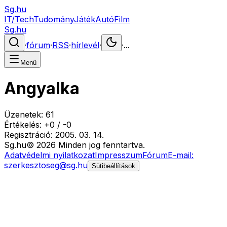
Sg.hu
IT/Tech
Tudomány
Játék
Autó
Film
Sg.hu
·
fórum
·
RSS
·
hírlevél
·
·
...
Menü
Angyalka
Üzenetek:
61
Értékelés:
+
0
/
-
0
Regisztráció:
2005. 03. 14.
Sg
.hu
©
2026
Minden jog fenntartva.
Adatvédelmi nyilatkozat
Impresszum
Fórum
E-mail:
szerkesztoseg@sg.hu
Sütibeállítások