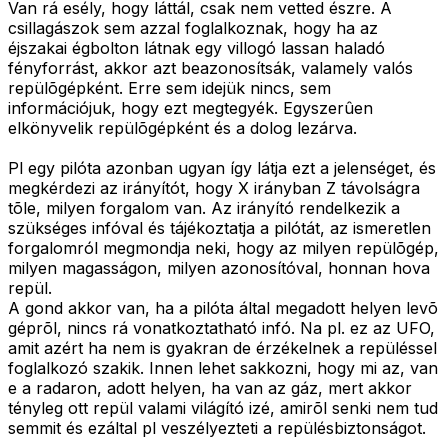
Van rá esély, hogy láttál, csak nem vetted észre. A
csillagászok sem azzal foglalkoznak, hogy ha az
éjszakai égbolton látnak egy villogó lassan haladó
fényforrást, akkor azt beazonosítsák, valamely valós
repülõgépként. Erre sem idejük nincs, sem
információjuk, hogy ezt megtegyék. Egyszerûen
elkönyvelik repülõgépként és a dolog lezárva.
Pl egy pilóta azonban ugyan így látja ezt a jelenséget, és
megkérdezi az irányítót, hogy X irányban Z távolságra
tõle, milyen forgalom van. Az irányító rendelkezik a
szükséges infóval és tájékoztatja a pilótát, az ismeretlen
forgalomról megmondja neki, hogy az milyen repülõgép,
milyen magasságon, milyen azonosítóval, honnan hova
repül.
A gond akkor van, ha a pilóta által megadott helyen levõ
géprõl, nincs rá vonatkoztatható infó. Na pl. ez az UFO,
amit azért ha nem is gyakran de érzékelnek a repüléssel
foglalkozó szakik. Innen lehet sakkozni, hogy mi az, van
e a radaron, adott helyen, ha van az gáz, mert akkor
tényleg ott repül valami világító izé, amirõl senki nem tud
semmit és ezáltal pl veszélyezteti a repülésbiztonságot.