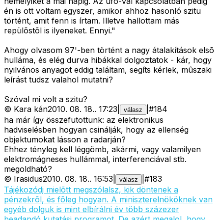
némelyiket a mai napig. Az ufo-val kapcsolatban pedig
én is ott voltam egyszer, amikor ahhoz hasonló szitu
történt, amit fenn is írtam. Illetve hallottam más
repülõstõl is ilyeneket. Ennyi."
Ahogy olvasom 97'-ben történt a nagy átalakítások elsõ
hulláma, és elég durva hibákkal dolgoztatok - kár, hogy
nyilvános anyagot eddig találtam, segíts kérlek, mûszaki
leírást tudsz valahol mutatni?
Szóval mi volt a szitu?
©
Kara kán
2010. 08. 18.
.
17:23
|
|
#
184
válasz
ha már így összefutottunk: az elektronikus
hadviselésben hogyan csinálják, hogy az ellenség
objektumokat lásson a radarján?
Ehhez tényleg kell léggömb, akármi, vagy valamilyen
elektromágneses hullámmal, interferenciával stb.
megoldható?
©
Irasidus
2010. 08. 18.
.
16:53
|
|
#
183
válasz
Tájékozódj mielõtt megszólalsz, kik döntenek a
pénzekrõl, és fõleg hogyan. A miniszterelnököknek van
egyéb dolguk is mint elbírálni év több százezer
beadandó kutatási programot. De azért megalol, hogy