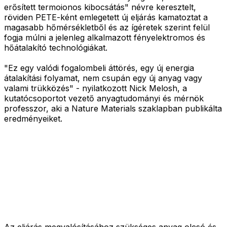
erősített termoionos kibocsátás" névre keresztelt,
röviden PETE-ként emlegetett új eljárás kamatoztat a
magasabb hőmérsékletből és az ígéretek szerint felül
fogja múlni a jelenleg alkalmazott fényelektromos és
hőátalakító technológiákat.
"Ez egy valódi fogalombeli áttörés, egy új energia
átalakítási folyamat, nem csupán egy új anyag vagy
valami trükközés" - nyilatkozott Nick Melosh, a
kutatócsoportot vezető anyagtudományi és mérnök
professzor, aki a Nature Materials szaklapban publikálta
eredményeiket.
Az eljárás megvalósításához szükséges anyag olcsó és