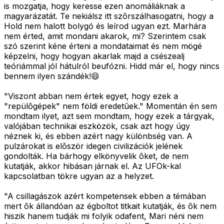
is mozgatja, hogy keresse ezen anomáliáknak a
magyarázatát. Te nekiálsz itt szõrszálhasogatni, hogy a
Hold nem halott bolygó és leírod ugyan ezt. Marhára
nem érted, amit mondani akarok, mi? Szerintem csak
szó szerint kéne érteni a mondataimat és nem mögé
képzelni, hogy hogyan akarlak majd a csészealj
teóriámmal jól hátulról beufózni. Hidd már el, hogy nincs
bennem ilyen szándék!😄
"Viszont abban nem értek egyet, hogy ezek a
"repülõgépek" nem földi eredetûek." Momentán én sem
mondtam ilyet, azt sem mondtam, hogy ezek a tárgyak,
valójában technikai eszközök, csak azt hogy úgy
néznek ki, és ebben azért nagy különbség van. A
pulzárokat is elõször idegen civilizációk jelének
gondolták. Ha bárhogy elkönyvelik õket, de nem
kutatják, akkor hibásan járnak el. Az UFOk-kal
kapcsolatban tökre ugyan az a helyzet.
"A csillagászok azért kompetensek ebben a témában
mert õk állandóan az égboltot titkait kutatják, és õk nem
hiszik hanem tudják mi folyik odafent, Mari néni nem