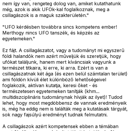
nem így van, rengeteg dolog van, amiket kutathatunk
még, azok is akik UFOk-kal foglalkoznak, meg a
csillagászok is a maguk szakterületén."
"UFO kérdésben továbbra sincs kompetens ember!
Merthogy nincs UFO tanszék, és képzés az
egyetemeken."
Ez fájt. A csillagászatot, vagy a tudományt mi egyszerû
földi halandók nem azért mûveljük és szeretjük, hogy
ufókat találjunk, hanem mert kíváncsiak vagyunk a
természet titkaira, ki erre, ki arra. Ezért is van a
csillagászatnak két ága (és ezen belül számtalan terület)
ami földön kívüli élet különbözõ lehetõségeivel
foglakozik, aktívan kutatja, keresi õket - és
természetesen egyetemeken tanítják (khm...
multidiszciplináris tudománynak hívják az ilyet)! Tudod
lehet, hogy most megdöbbensz de vannak eredményeik
is, még ha eddig nem is találták meg a kutatásaik tárgyát,
sok nagy fajsúlyú eredményt tudnak felmutatni.
A csillagászok azért kompetensek ebben a témában