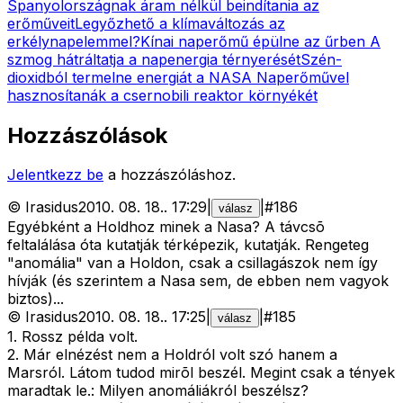
Spanyolországnak áram nélkül beindítania az
erőműveit
Legyőzhető a klímaváltozás az
erkélynapelemmel?
Kínai naperőmű épülne az űrben
A
szmog hátráltatja a napenergia térnyerését
Szén-
dioxidból termelne energiát a NASA
Naperőművel
hasznosítanák a csernobili reaktor környékét
Hozzászólások
Jelentkezz be
a hozzászóláshoz.
©
Irasidus
2010. 08. 18.
.
17:29
|
|
#
186
válasz
Egyébként a Holdhoz minek a Nasa? A távcsõ
feltalálása óta kutatják térképezik, kutatják. Rengeteg
"anomália" van a Holdon, csak a csillagászok nem így
hívják (és szerintem a Nasa sem, de ebben nem vagyok
biztos)...
©
Irasidus
2010. 08. 18.
.
17:25
|
|
#
185
válasz
1. Rossz példa volt.
2. Már elnézést nem a Holdról volt szó hanem a
Marsról. Látom tudod mirõl beszél. Megint csak a tények
maradtak le.: Milyen anomáliákról beszélsz?