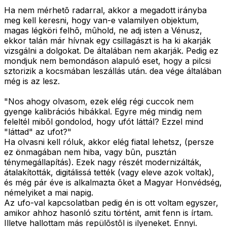
Ha nem mérhetõ radarral, akkor a megadott irányba
meg kell keresni, hogy van-e valamilyen objektum,
magas légköri felhõ, mûhold, ne adj isten a Vénusz,
ekkor talán már hívnak egy csillagászt is ha ki akarják
vizsgálni a dolgokat. De általában nem akarják. Pedig ez
mondjuk nem bemondáson alapuló eset, hogy a pilcsi
sztorizik a kocsmában leszállás után. dea vége általában
még is az lesz.
"Nos ahogy olvasom, ezek elég régi cuccok nem
gyenge kalibrációs hibákkal. Egyre még mindig nem
feleltél mibõl gondolod, hogy ufót láttál? Ezzel mind
"láttad" az ufot?"
Ha olvasni kell róluk, akkor elég fiatal lehetsz, (persze
ez önmagában nem hiba, vagy bûn, pusztán
ténymegállapítás). Ezek nagy részét modernizálták,
átalakították, digitálissá tették (vagy eleve azok voltak),
és még pár éve is alkalmazta õket a Magyar Honvédség,
némelyiket a mai napig.
Az ufo-val kapcsolatban pedig én is ott voltam egyszer,
amikor ahhoz hasonló szitu történt, amit fenn is írtam.
Illetve hallottam más repülõstõl is ilyeneket. Ennyi.