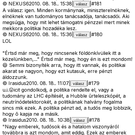
©
NEXUS6
2010. 08. 18.
.
15:38
|
|
#
181
válasz
A válasz: igen. Minden kormánynak, miniszterelnöknek,
elnöknek van tudományos tanácsadója, tanácsadói. Aki
megsúgja, hogy mit lehet támogatni pénzzel mert minek
mekkora politikai hozadéka lesz.
©
NEXUS6
2010. 08. 18.
.
15:36
|
|
#
180
válasz
LOL
"Értsd már meg, hogy nincsenek földönkívüliek itt a
közelünkben,..." Értsd már meg, hogy én is ezt mondom!
😄 Semmi bizonyíték arra, hogy itt vannak, és politikai
akarat se nagyon, hogy ezt kutasuk, erre pénzt
áldozzunk.
©
Irasidus
2010. 08. 18.
.
11:07
|
|
#
179
válasz
u.i.😛icit gondolkodj, a politika rendelte el, vagy a
tudomány az LHC építését, a Hubble ûrteleszkópét, a
neutrínódetektorokét, a politikának halvány fogalma
sincs mik ezek. A politika pénzt ad, a tudós meg lobbizik,
hogy õ kapja ne a másik.
©
Irasidus
2010. 08. 18.
.
10:38
|
|
#
178
válasz
"Nagy emberek, tudósok és a hatalom viszonyáról
továbbra is azt mondom, amit eddig. Ezek az emberek