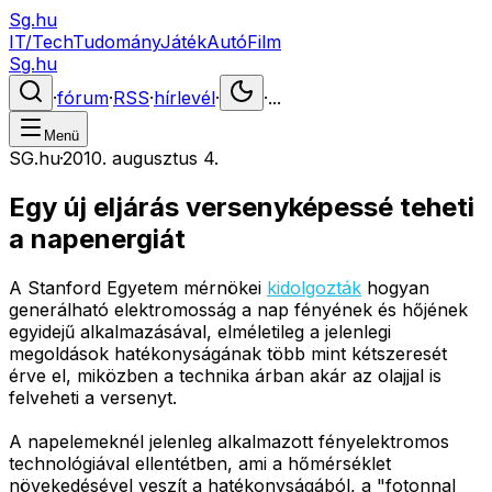
Sg.hu
IT/Tech
Tudomány
Játék
Autó
Film
Sg.hu
·
fórum
·
RSS
·
hírlevél
·
·
...
Menü
SG.hu
·
2010. augusztus 4.
Egy új eljárás versenyképessé teheti
a napenergiát
A Stanford Egyetem mérnökei
kidolgozták
hogyan
generálható elektromosság a nap fényének és hőjének
egyidejű alkalmazásával, elméletileg a jelenlegi
megoldások hatékonyságának több mint kétszeresét
érve el, miközben a technika árban akár az olajjal is
felveheti a versenyt.
A napelemeknél jelenleg alkalmazott fényelektromos
technológiával ellentétben, ami a hőmérséklet
növekedésével veszít a hatékonyságából, a "fotonnal