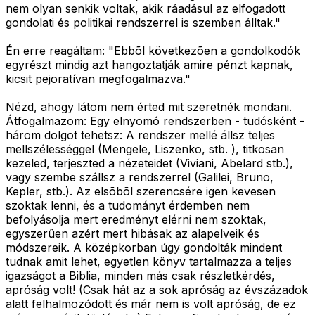
nem olyan senkik voltak, akik ráadásul az elfogadott
gondolati és politikai rendszerrel is szemben álltak."
Én erre reagáltam:
"Ebbõl következõen a gondolkodók
egyrészt mindig azt hangoztatják amire pénzt kapnak,
kicsit pejoratívan megfogalmazva."
Nézd, ahogy látom nem érted mit szeretnék mondani.
Átfogalmazom: Egy elnyomó rendszerben - tudósként -
három dolgot tehetsz: A rendszer mellé állsz teljes
mellszélességgel (Mengele, Liszenko, stb. ), titkosan
kezeled, terjeszted a nézeteidet (Viviani, Abelard stb.),
vagy szembe szállsz a rendszerrel (Galilei, Bruno,
Kepler, stb.). Az elsõbõl szerencsére igen kevesen
szoktak lenni, és a tudományt érdemben nem
befolyásolja mert eredményt elérni nem szoktak,
egyszerûen azért mert hibásak az alapelveik és
módszereik. A középkorban úgy gondolták mindent
tudnak amit lehet, egyetlen könyv tartalmazza a teljes
igazságot a Biblia, minden más csak részletkérdés,
apróság volt! (Csak hát az a sok apróság az évszázadok
alatt felhalmozódott és már nem is volt apróság, de ez