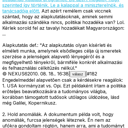
szerinted így történik. Le a kalappal a miniszterelnök, és
tanácsadója elõtt.
Azt azért remélem csak viccnek
szántad, hogy az alapkutatásoknak, aminek semmi
alkalmazási szándéka nincs, politikai hozadéka van? Lol.
Kérlek sorold fel az tavalyi hozadékait Magyarországon:
...
Alapkutatás def.:
"Az alapkutatás olyan kísérleti és
elméleti munka, amelynek elsõdleges célja új ismeretek
szerzése a jelenségek alapvetõ lényegérõl és a
megfigyelhetõ tényekrõl, bármiféle konkrét alkalmazási
és felhasználási célkitûzés nélkül."
©
NEXUS6
2010. 08. 18.
.
16:38
|
|
#
182
válasz
Engedelmeddel alapvetõen csak a kérdésekre reagálok:
1. USA kormányzat vs. Opi. Ezt példaként írtam a politika
erõteljes beavatkozására a tudományos világba,
korábban támogatott tudósok utólagos üldözése, lásd
még Galilei, Kopernikusz.
2. Hold anomáliák. A dokumentum példa volt, hogy
anomáliák, furcsa jelenségek léteznek. Én nem az
ufókra gondoltam rögtön, hanem arra, ami a tudományt