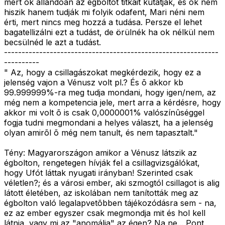
mert õk állandóan az égboltot titkait kutatják, és õk nem
hiszik hanem tudják mi folyik odafent, Mari néni nem
érti, mert nincs meg hozzá a tudása. Persze el lehet
bagatellizálni ezt a tudást, de örülnék ha ok nélkül nem
becsülnéd le azt a tudást.
-------------------------------------------------------------
----------
" Az, hogy a csillagászokat megkérdezik, hogy ez a
jelenség vajon a Vénusz volt pl.? És õ akkor kb
99.999999%-ra meg tudja mondani, hogy igen/nem, az
még nem a kompetencia jele, mert arra a kérdésre, hogy
akkor mi volt õ is csak 0,0000001% valószínûséggel
fogja tudni megmondani a helyes választ, ha a jelenség
olyan amirõl õ még nem tanult, és nem tapasztalt."
Tény: Magyarországon amikor a Vénusz látszik az
égbolton, rengetegen hívják fel a csillagvizsgálókat,
hogy Ufót láttak nyugati irányban! Szerinted csak
véletlen?; és a városi ember, aki szmogtól csillagot is alig
látott életében, az iskolában nem tanították meg az
égbolton való legalapvetõbben tájékozódásra sem - na,
ez az ember egyszer csak megmondja mit és hol kell
látnia, vagy mi az "anomália" az égen? Na ne... Pont