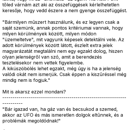
tõled várnám azt aki az összefüggések kérlelhetetlen
keresõje, hogy vedd észere a nem gyenge összefüggést.
"Bármilyen mûszert használunk, és ez legyen csak a
saját szemünk, annak pontos kritériumai vannak, hogy
milyen körülmények között, milyen módon
"üzemeltetve", mit vagyunk képesek detektálni vele. Az
adott körülmények között látott, észlelt extra jelek
magyarázatát megtalálni nem egy egzakt dolog, hiszen
olyan jelenségrõl van szó, amit a berendezés
tesztelésekor nem vettek figyelembe.
A kiküszöbölés lehet egzakt, még úgy is ha a jelenség
valódi okát nem ismerjük. Csak éppen a kiszûréssel még
mindig nem is fogjuk."
Mit is akarsz ezzel mondani?
-------------------------------------------------------------
----------
"Bár igazad van, ha gáz van és becsukod a szemed,
akkor az UFO és más ismeretlen dolgok eltûnnek, és a
problémák megoldódnak!"