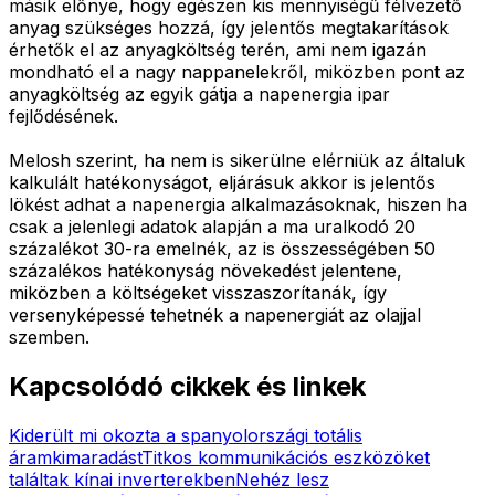
másik előnye, hogy egészen kis mennyiségű félvezető
anyag szükséges hozzá, így jelentős megtakarítások
érhetők el az anyagköltség terén, ami nem igazán
mondható el a nagy nappanelekről, miközben pont az
anyagköltség az egyik gátja a napenergia ipar
fejlődésének.
Melosh szerint, ha nem is sikerülne elérniük az általuk
kalkulált hatékonyságot, eljárásuk akkor is jelentős
lökést adhat a napenergia alkalmazásoknak, hiszen ha
csak a jelenlegi adatok alapján a ma uralkodó 20
százalékot 30-ra emelnék, az is összességében 50
százalékos hatékonyság növekedést jelentene,
miközben a költségeket visszaszorítanák, így
versenyképessé tehetnék a napenergiát az olajjal
szemben.
Kapcsolódó cikkek és linkek
Kiderült mi okozta a spanyolországi totális
áramkimaradást
Titkos kommunikációs eszközöket
találtak kínai inverterekben
Nehéz lesz