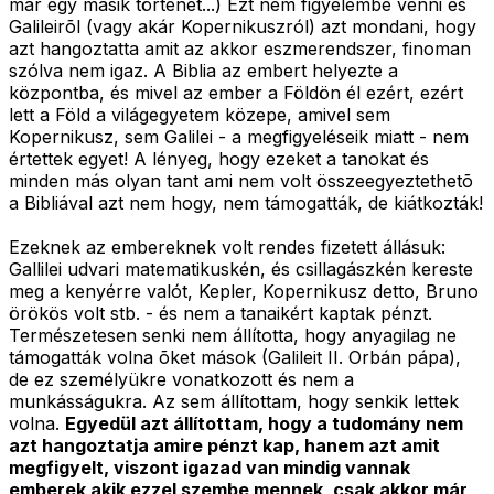
már egy másik történet...) Ezt nem figyelembe venni és
Galileirõl (vagy akár Kopernikuszról) azt mondani, hogy
azt hangoztatta amit az akkor eszmerendszer, finoman
szólva nem igaz. A Biblia az embert helyezte a
központba, és mivel az ember a Földön él ezért, ezért
lett a Föld a világegyetem közepe, amivel sem
Kopernikusz, sem Galilei - a megfigyeléseik miatt - nem
értettek egyet! A lényeg, hogy ezeket a tanokat és
minden más olyan tant ami nem volt összeegyeztethetõ
a Bibliával azt nem hogy, nem támogatták, de kiátkozták!
Ezeknek az embereknek volt rendes fizetett állásuk:
Gallilei udvari matematikuskén, és csillagászkén kereste
meg a kenyérre valót, Kepler, Kopernikusz detto, Bruno
örökös volt stb. - és nem a tanaikért kaptak pénzt.
Természetesen senki nem állította, hogy anyagilag ne
támogatták volna õket mások (Galileit II. Orbán pápa),
de ez személyükre vonatkozott és nem a
munkásságukra. Az sem állítottam, hogy senkik lettek
volna.
Egyedül azt állítottam, hogy a tudomány nem
azt hangoztatja amire pénzt kap, hanem azt amit
megfigyelt, viszont igazad van mindig vannak
emberek akik ezzel szembe mennek, csak akkor már