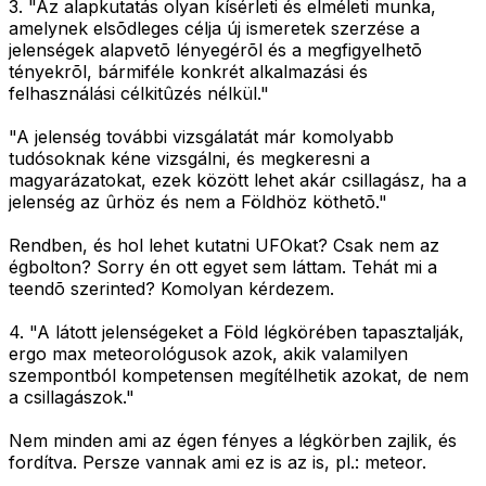
3.
"Az alapkutatás olyan kísérleti és elméleti munka,
amelynek elsõdleges célja új ismeretek szerzése a
jelenségek alapvetõ lényegérõl és a megfigyelhetõ
tényekrõl, bármiféle konkrét alkalmazási és
felhasználási célkitûzés nélkül."
"A jelenség további vizsgálatát már komolyabb
tudósoknak kéne vizsgálni, és megkeresni a
magyarázatokat, ezek között lehet akár csillagász, ha a
jelenség az ûrhöz és nem a Földhöz köthetõ."
Rendben, és hol lehet kutatni UFOkat? Csak nem az
égbolton? Sorry én ott egyet sem láttam. Tehát mi a
teendõ szerinted? Komolyan kérdezem.
4.
"A látott jelenségeket a Föld légkörében tapasztalják,
ergo max meteorológusok azok, akik valamilyen
szempontból kompetensen megítélhetik azokat, de nem
a csillagászok."
Nem minden ami az égen fényes a légkörben zajlik, és
fordítva. Persze vannak ami ez is az is, pl.: meteor.