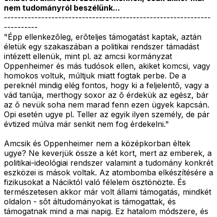
nem tudományról beszélünk...
-------------------------------------------------------------
----------
"Épp ellenkezõleg, erõteljes támogatást kaptak, aztán
életük egy szakaszában a politikai rendszer támadást
intézett ellenük, mint pl. az amcsi kormányzat
Oppenheimer és más tudósok ellen, akiket komcsi, vagy
homokos voltuk, múltjuk miatt fogtak perbe. De a
pereknél mindig elég fontos, hogy ki a feljelentõ, vagy a
vád tanúja, merthogy soxor az õ érdekük az egész, bár
az õ nevük soha nem marad fenn ezen ügyek kapcsán.
Opi esetén ugye pl. Teller az egyik ilyen személy, de pár
évtized múlva már senkit nem fog érdekelni."
Amcsik és Oppenheimer nem a középkorban éltek
ugye? Ne keverjük össze a két kort, mert az emberek, a
politikai-ideológiai rendszer valamint a tudomány konkrét
eszközei is mások voltak. Az atombomba elkészítésére a
fizikusokat a Náciktól való félelem ösztönözte. És
természetesen akkor már volt állami támogatás, mindkét
oldalon - sõt áltudományokat is támogattak, és
támogatnak mind a mai napig. Ez hatalom módszere, és