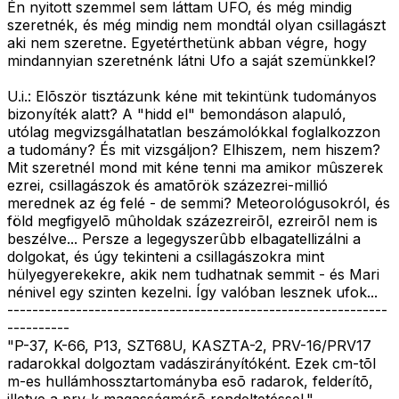
Én nyitott szemmel sem láttam UFO, és még mindig
szeretnék, és még mindig nem mondtál olyan csillagászt
aki nem szeretne. Egyetérthetünk abban végre, hogy
mindannyian szeretnénk látni Ufo a saját szemünkkel?
U.i.: Elõször tisztázunk kéne mit tekintünk tudományos
bizonyíték alatt? A "hidd el" bemondáson alapuló,
utólag megvizsgálhatatlan beszámolókkal foglalkozzon
a tudomány? És mit vizsgáljon? Elhiszem, nem hiszem?
Mit szeretnél mond mit kéne tenni ma amikor mûszerek
ezrei, csillagászok és amatõrök százezrei-millió
merednek az ég felé - de semmi? Meteorológusokról, és
föld megfigyelõ mûholdak százezreirõl, ezreirõl nem is
beszélve... Persze a legegyszerûbb elbagatellizálni a
dolgokat, és úgy tekinteni a csillagászokra mint
hülyegyerekekre, akik nem tudhatnak semmit - és Mari
nénivel egy szinten kezelni. Így valóban lesznek ufok...
-------------------------------------------------------------
----------
"P-37, K-66, P13, SZT68U, KASZTA-2, PRV-16/PRV17
radarokkal dolgoztam vadászirányítóként. Ezek cm-tõl
m-es hullámhossztartományba esõ radarok, felderítõ,