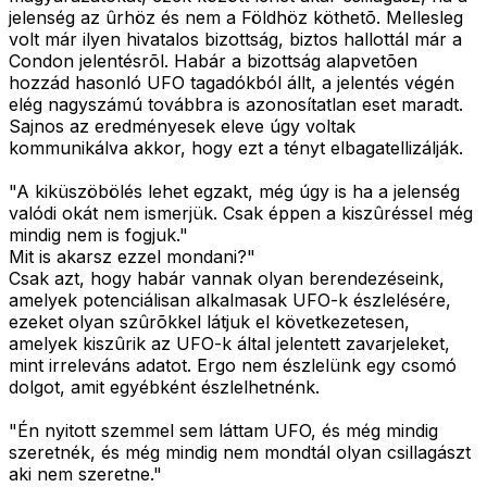
jelenség az ûrhöz és nem a Földhöz köthetõ. Mellesleg
volt már ilyen hivatalos bizottság, biztos hallottál már a
Condon jelentésrõl. Habár a bizottság alapvetõen
hozzád hasonló UFO tagadókból állt, a jelentés végén
elég nagyszámú továbbra is azonosítatlan eset maradt.
Sajnos az eredményesek eleve úgy voltak
kommunikálva akkor, hogy ezt a tényt elbagatellizálják.
"A kiküszöbölés lehet egzakt, még úgy is ha a jelenség
valódi okát nem ismerjük. Csak éppen a kiszûréssel még
mindig nem is fogjuk."
Mit is akarsz ezzel mondani?"
Csak azt, hogy habár vannak olyan berendezéseink,
amelyek potenciálisan alkalmasak UFO-k észlelésére,
ezeket olyan szûrõkkel látjuk el következetesen,
amelyek kiszûrik az UFO-k által jelentett zavarjeleket,
mint irreleváns adatot. Ergo nem észlelünk egy csomó
dolgot, amit egyébként észlelhetnénk.
"Én nyitott szemmel sem láttam UFO, és még mindig
szeretnék, és még mindig nem mondtál olyan csillagászt
aki nem szeretne."