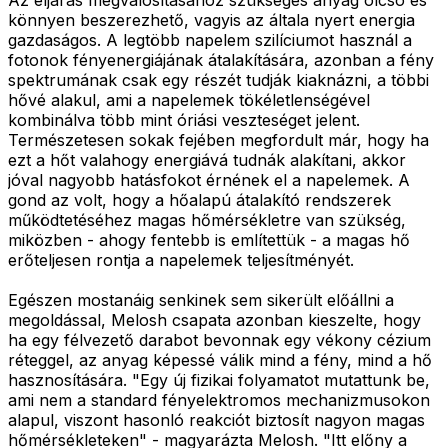
könnyen beszerezhető, vagyis az általa nyert energia
gazdaságos. A legtöbb napelem szilíciumot használ a
fotonok fényenergiájának átalakítására, azonban a fény
spektrumának csak egy részét tudják kiaknázni, a többi
hővé alakul, ami a napelemek tökéletlenségével
kombinálva több mint óriási veszteséget jelent.
Természetesen sokak fejében megfordult már, hogy ha
ezt a hőt valahogy energiává tudnák alakítani, akkor
jóval nagyobb hatásfokot érnének el a napelemek. A
gond az volt, hogy a hőalapú átalakító rendszerek
működtetéséhez magas hőmérsékletre van szükség,
miközben - ahogy fentebb is említettük - a magas hő
erőteljesen rontja a napelemek teljesítményét.
Egészen mostanáig senkinek sem sikerült előállni a
megoldással, Melosh csapata azonban kieszelte, hogy
ha egy félvezető darabot bevonnak egy vékony cézium
réteggel, az anyag képessé válik mind a fény, mind a hő
hasznosítására. "Egy új fizikai folyamatot mutattunk be,
ami nem a standard fényelektromos mechanizmusokon
alapul, viszont hasonló reakciót biztosít nagyon magas
hőmérsékleteken" - magyarázta Melosh. "Itt előny a