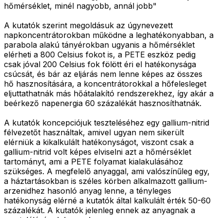
hőmérséklet, minél nagyobb, annál jobb"
A kutatók szerint megoldásuk az úgynevezett
napkoncentrátorokban működne a leghatékonyabban, a
parabola alakú tányérokban ugyanis a hőmérséklet
elérheti a 800 Celsius fokot is, a PETE eszköz pedig
csak jóval 200 Celsius fok fölött éri el hatékonysága
csúcsát, és bár az eljárás nem lenne képes az összes
hő hasznosítására, a koncentrátorokkal a hőfelesleget
eljuttathatnák más hőátalakító rendszerekhez, így akár a
beérkező napenergia 60 százalékát hasznosíthatnák.
A kutatók koncepciójuk teszteléséhez egy gallium-nitrid
félvezetőt használtak, amivel ugyan nem sikerült
elérniük a kikalkulált hatékonyságot, viszont csak a
gallium-nitrid volt képes elviselni azt a hőmérséklet
tartományt, ami a PETE folyamat kialakulásához
szükséges. A megfelelő anyaggal, ami valószínűleg egy,
a háztartásokban is széles körben alkalmazott gallium-
arzenidhez hasonló anyag lenne, a tényleges
hatékonyság elérné a kutatók által kalkulált érték 50-60
százalékát. A kutatók jelenleg ennek az anyagnak a