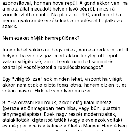
azonosítóval, honnan hova repül. A gond akkor van, ha
a pilóta által megadott helyen levõ géprõl, nincs rá
vonatkoztatható infó. Na pl. ez az UFO, amit azért ha
nem is gyakran de érzékelnek a repüléssel foglalkozó
szakik.
Nem ezeket hívják kémrepülõnek?
Innen lehet sakkozni, hogy mi az, van e a radaron, adott
helyen, ha van az gáz, mert akkor tényleg ott repül
valami világító izé, amirõl senki nem tud semmit és
ezáltal pl veszélyezteti a repülésbiztonságot."
Egy "világító ízzé" sok minden lehet, viszont ha világít
akkor nem csak a pilóta fogja látnia, hanem pl.: én is, és
sokan mások. Hidd el van olyan mûszer...
8.
"Ha olvasni kell róluk, akkor elég fiatal lehetsz,
(persze ez önmagában nem hiba, vagy bûn, pusztán
ténymegállapítás). Ezek nagy részét modernizálták,
átalakították, digitálissá tették (vagy eleve azok voltak),
és még pár éve is alkalmazta õket a Magyar Honvédség,