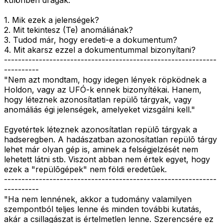
különben drágák.
1. Mik ezek a jelenségek?
2. Mit tekintesz (Te) anomáliának?
3. Tudod már, hogy eredeti-e a dokumentum?
4. Mit akarsz ezzel a dokumentummal bizonyítani?
-------------------------------------------------------------
----------
"Nem azt mondtam, hogy idegen lények röpködnek a
Holdon, vagy az UFÓ-k ennek bizonyítékai. Hanem,
hogy léteznek azonosítatlan repülõ tárgyak, vagy
anomáliás égi jelenségek, amelyeket vizsgálni kell."
Egyetértek léteznek azonosítatlan repülõ tárgyak a
hadseregben. A hadászatban azonosítatlan repülõ tárgy
lehet már olyan gép is, aminek a felségjelzését nem
lehetett látni stb. Viszont abban nem értek egyet, hogy
ezek a "repülõgépek" nem földi eredetûek.
-------------------------------------------------------------
----------
"Ha nem lennének, akkor a tudomány valamilyen
szempontból teljes lenne és minden további kutatás,
akár a csillagászat is értelmetlen lenne. Szerencsére ez