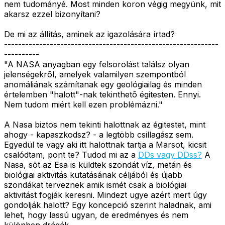
nem tudományé. Most minden koron végig megyünk, mit
akarsz ezzel bizonyítani?
De mi az állítás, aminek az igazolására írtad?
-------------------------------------------------------------
----------
"A NASA anyagban egy felsorolást találsz olyan
jelenségekrõl, amelyek valamilyen szempontból
anomáliának számítanak egy geológiailag és minden
értelemben "halott"-nak tekinthetõ égitesten. Ennyi.
Nem tudom miért kell ezen problémázni."
A Nasa biztos nem tekinti halottnak az égitestet, mint
ahogy - kapaszkodsz? - a legtöbb csillagász sem.
Egyedül te vagy aki itt halottnak tartja a Marsot, kicsit
csalódtam, pont te? Tudod mi az a
DDs vagy DDss?
A
Nasa, sõt az Esa is küldtek szondát víz, metán és
biológiai aktivitás kutatásának céljából és újabb
szondákat terveznek amik ismét csak a biológiai
aktivitást fogják keresni. Mindezt ugye azért mert úgy
gondolják halott? Egy koncepció szerint haladnak, ami
lehet, hogy lassú ugyan, de eredményes és nem