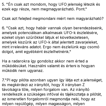
5.
"Én csak azt mondom, hogy UFO jelenség létezik és
ezek egy része, nem megmagyarázható. Pont."
Csak azt felejted megmondani miért nem magyarázható?
6.
"Csak azt, hogy habár vannak olyan berendezéseink,
amelyek potenciálisan alkalmasak UFO-k észlelésére,
ezeket olyan szûrõkkel látjuk el következetesen,
amelyek kiszûrik az UFO-k által jelentett zavarjeleket,
mint irreleváns adatot. Ergo nem észlelünk egy csomó
dolgot, amit egyébként észlelhetnénk."
Ha a radarokra így gondolsz akkor nem érted a
mûködésüket. Használni valamit és érteni is hogyan
mûködik nem ugyanaz.
7.
"Pl egy pilóta azonban ugyan így látja ezt a jelenséget,
és megkérdezi az irányítót, hogy X irányban Z
távolságra tõle, milyen forgalom van. Az irányító
rendelkezik a szükséges infóval és tájékoztatja a pilótát,
az ismeretlen forgalomról megmondja neki, hogy az
milyen repülõgép, milyen magasságon, milyen