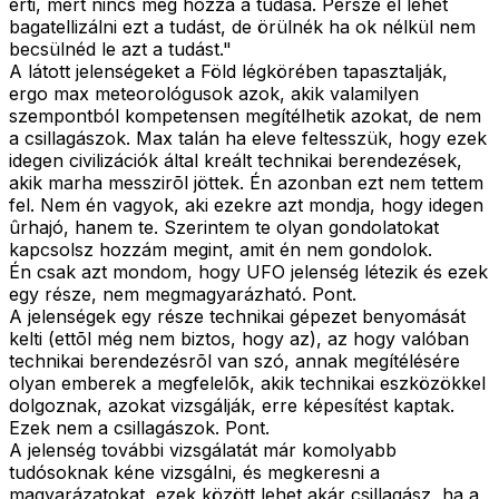
érti, mert nincs meg hozzá a tudása. Persze el lehet
bagatellizálni ezt a tudást, de örülnék ha ok nélkül nem
becsülnéd le azt a tudást."
A látott jelenségeket a Föld légkörében tapasztalják,
ergo max meteorológusok azok, akik valamilyen
szempontból kompetensen megítélhetik azokat, de nem
a csillagászok. Max talán ha eleve feltesszük, hogy ezek
idegen civilizációk által kreált technikai berendezések,
akik marha messzirõl jöttek. Én azonban ezt nem tettem
fel. Nem én vagyok, aki ezekre azt mondja, hogy idegen
ûrhajó, hanem te. Szerintem te olyan gondolatokat
kapcsolsz hozzám megint, amit én nem gondolok.
Én csak azt mondom, hogy UFO jelenség létezik és ezek
egy része, nem megmagyarázható. Pont.
A jelenségek egy része technikai gépezet benyomását
kelti (ettõl még nem biztos, hogy az), az hogy valóban
technikai berendezésrõl van szó, annak megítélésére
olyan emberek a megfelelõk, akik technikai eszközökkel
dolgoznak, azokat vizsgálják, erre képesítést kaptak.
Ezek nem a csillagászok. Pont.
A jelenség további vizsgálatát már komolyabb
tudósoknak kéne vizsgálni, és megkeresni a
magyarázatokat, ezek között lehet akár csillagász, ha a