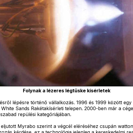
Folynak a lézeres légtüske kísérletek
ől lépésre történő vállalkozás. 1996 és 1999 között egy 10
ikói White Sands Rakétakísérleti telepen. 2000-ben már a cé
k szabad repülési kategóriájában.
eljutott Myrabo szerint a végcél eléréséhez csupán watton
rozás kérdése, ez a technológia jelenleg a kereskedelmi real