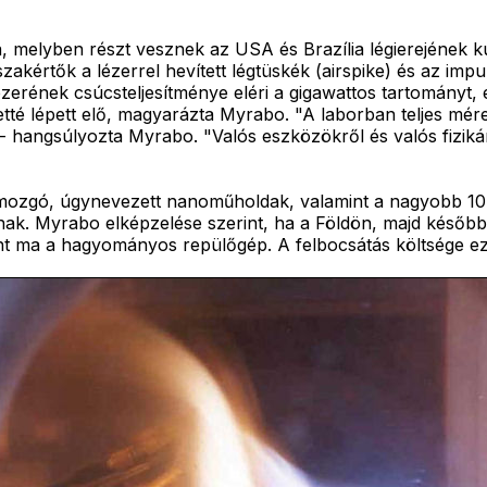
melyben részt vesznek az USA és Brazília légierejének ku
zakértők a lézerrel hevített légtüskék (airspike) és az impu
ézerének csúcsteljesítménye eléri a gigawattos tartományt, e
etté lépett elő, magyarázta Myrabo. "A laborban teljes mér
t" - hangsúlyozta Myrabo. "Valós eszközökről és valós fizi
tt mozgó, úgynevezett nanoműholdak, valamint a nagyobb 1
atnak. Myrabo elképzelése szerint, ha a Földön, majd később 
, mint ma a hagyományos repülőgép. A felbocsátás költsége 