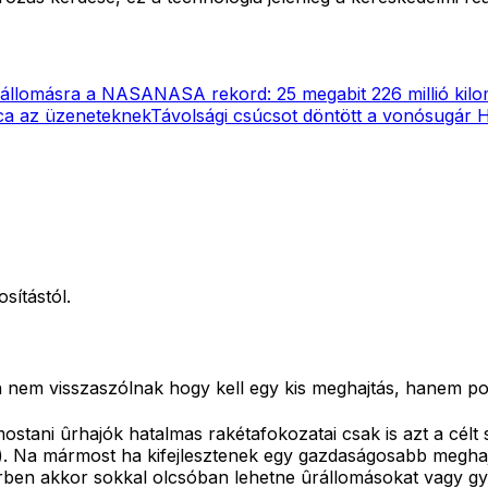
űrállomásra a NASA
NASA rekord: 25 megabit 226 millió kilo
ca az üzeneteknek
Távolsági csúcsot döntött a vonósugár
H
sítástól.
en nem visszaszólnak hogy kell egy kis meghajtás, hanem po
stani ûrhajók hatalmas rakétafokozatai csak is azt a célt sz
 Na mármost ha kifejlesztenek egy gazdaságosabb meghajtás
ben akkor sokkal olcsóban lehetne ûrállomásokat vagy gyár