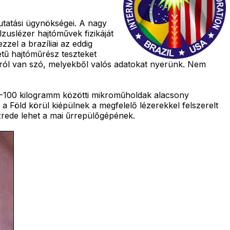
tatási ügynökségei. A nagy
lzuslézer hajtóművek fizikáját
zzel a brazíliai az eddig
etű hajtóműrész teszteket
káról van szó, melyekből valós adatokat nyerünk. Nem
0-100 kilogramm közötti mikroműholdak alacsony
a Föld körül kiépülnek a megfelelő lézerekkel felszerelt
ezrede lehet a mai űrrepülőgépének.