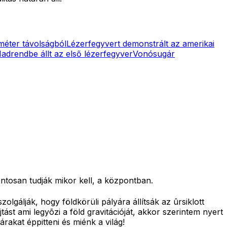
méter távolságból
Lézerfegyvert demonstrált az amerikai
adrendbe állt az első lézerfegyver
Vonósugár
ntosan tudják mikor kell, a központban.
olgálják, hogy földkörüli pályára állítsák az ûrsiklott
t ami legyõzi a föld gravitációját, akkor szerintem nyert
akat éppitteni és miénk a világ!