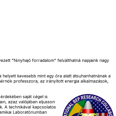
vezett "fényhajó forradalom" felválthatná napjaink nagy
ra helyett kevesebb mint egy óra alatt átsuhanhatnának a
mérnök professzora, az irányított energia alkalmazások,
érdekében saját céget is
jen, azaz valójában eljusson
 A technikával kapcsolatos
namikai Laboratóriumban