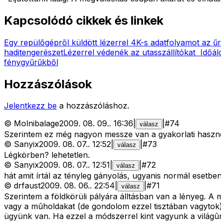
Kapcsolódó cikkek és linkek
Egy repülőgépről küldött lézerrel 4K-s adatfolyamot az 
haditengerészet
Lézerrel védenék az utasszállítókat
Időál
fénygyűrűkből
Hozzászólások
Jelentkezz be
a hozzászóláshoz.
©
Molnibalage
2009. 08. 09.
.
16:36
|
|
#
74
válasz
Szerintem ez még nagyon messze van a gyakorlati haszno
©
Sanyix
2009. 08. 07.
.
12:52
|
|
#
73
válasz
Légkörben? lehetetlen.
©
Sanyix
2009. 08. 07.
.
12:51
|
|
#
72
válasz
hát amit írtál az tényleg gányolás, ugyanis normál esetb
©
drfaust
2009. 08. 06.
.
22:54
|
|
#
71
válasz
Szerintem a földkörüli pályára álltásban van a lényeg. A mo
vagy a mûholdakat (de gondolom ezzel tisztában vagytok).
ügyünk van. Ha ezzel a módszerrel kint vagyunk a világûr