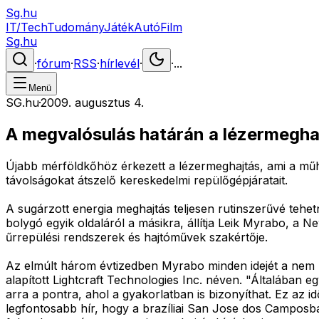
Sg.hu
IT/Tech
Tudomány
Játék
Autó
Film
Sg.hu
·
fórum
·
RSS
·
hírlevél
·
·
...
Menü
SG.hu
·
2009. augusztus 4.
A megvalósulás határán a lézermegha
Újabb mérföldkőhöz érkezett a lézermeghajtás, ami a műho
távolságokat átszelő kereskedelmi repülőgépjáratait.
A sugárzott energia meghajtás teljesen rutinszerűvé tehet
bolygó egyik oldaláról a másikra, állítja Leik Myrabo, a
űrrepülési rendszerek és hajtóművek szakértője.
Az elmúlt három évtizedben Myrabo minden idejét a nem k
alapított Lightcraft Technologies Inc. néven. "Általában 
arra a pontra, ahol a gyakorlatban is bizonyíthat. Ez az i
legfontosabb hír, hogy a brazíliai San Jose dos Campo