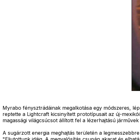
Myrabo fénysztrádáinak megalkotása egy módszeres, lépésr
reptette a Lightcraft kicsinyített prototípusait az új-mex
magassági világcsúcsot állított fel a lézerhajtású járműve
A sugárzott energia meghajtás területén a legmesszebbre 
"Eljutottunk idáig. A megvalósítás csupán akarat és elhatá