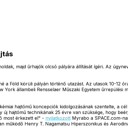
jtás
ldak, majd űrhajók olcsó pályára állítását ígéri. Az úgyne
né a Föld körüli pályán történő utazást. Az utasok 10-12 ó
 New York állambeli Rensselaer Műszaki Egyetem űrrepülési 
émiai hajtómű koncepciók kidolgozásának szentelte, a cél 
egy új hajtómű technikának 25 évre van szüksége, hogy beér
dő most érkezett el" -
nyilatkozott
Myrabo a SPACE.com-nak.
sban működő Henry T. Nagamatsu Hiperszonikus és Aerodi