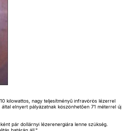
 kilowattos, nagy teljesítményű infravörös lézerrel
ge által elnyert pályázatnak köszönhetően 71 méterrel új
ként pár dollárnyi lézerenergiára lenne szükség.
itás határán áll."