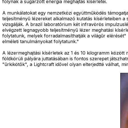
folynak a sugárzott energia meghajtás kísérletei.
A munkálatokat egy nemzetközi együttműködés támogatja, 
teljesítményű lézereket alkalmazó kutatás kísérleteiben a s
vizsgálják. A brazil laboratórium két infravörös impulzusl
elvégzett legnagyobb teljesítményű lézer meghatási kísérl
folytatunk, melyek forradalmasíthatják a világűr elérésé
elméleti tanulmányokat folytatunk."
A lézermeghajtási kísérletek az 1 és 10 kilogramm közö
földkörüli pályára juttatásában is fontos szerepet játszh
"űrkikötők", a Lightcraft idővel olyan elterjedtté válhat