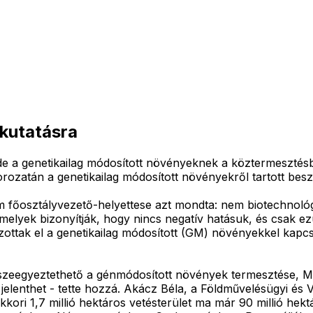
 kutatásra
de a genetikailag módosított növényeknek a köztermesztésb
zatán a genetikailag módosított növényekről tartott bes
um főosztályvezető-helyettese azt mondta: nem biotechnológ
, amelyek bizonyítják, hogy nincs negatív hatásuk, és csak
ottak el a genetikailag módosított (GM) növényekkel kapc
m összeegyeztethető a génmódosított növények termesztése
elenthet - tette hozzá. Akácz Béla, a Földművelésügyi és V
kori 1,7 millió hektáros vetésterület ma már 90 millió hekt