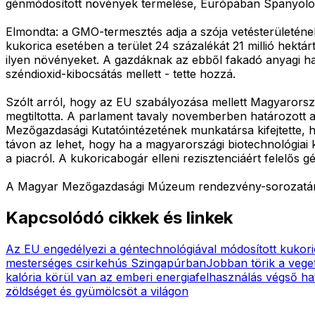
génmódosított növények termelése, Európában Spanyolo
Elmondta: a GMO-termesztés adja a szója vetésterületének 
kukorica esetében a terület 24 százalékát 21 millió hektár
ilyen növényeket. A gazdáknak az ebből fakadó anyagi has
széndioxid-kibocsátás mellett - tette hozzá.
Szólt arról, hogy az EU szabályozása mellett Magyarorsz
megtiltotta. A parlament tavaly novemberben határozott 
Mezőgazdasági Kutatóintézetének munkatársa kifejtette,
távon az lehet, hogy ha a magyarországi biotechnológiai
a piacról. A kukoricabogár elleni rezisztenciáért felelős 
A Magyar Mezőgazdasági Múzeum rendezvény-sorozatána
Kapcsolódó cikkek és linkek
Az EU engedélyezi a géntechnológiával módosított kukori
mesterséges csirkehús Szingapúrban
Jobban törik a vege
kalória körül van az emberi energiafelhasználás végső ha
zöldséget és gyümölcsöt a világon