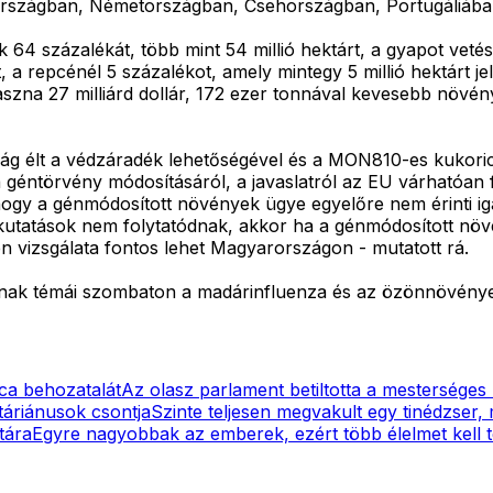
rszágban, Németországban, Csehországban, Portugáliába
64 százalékát, több mint 54 millió hektárt, a gyapot vetést
t, a repcénél 5 százalékot, amely mintegy 5 millió hektárt 
zna 27 milliárd dollár, 172 ezer tonnával kevesebb növény
ág élt a védzáradék lehetőségével és a MON810-es kukorica
a géntörvény módosításáról, a javaslatról az EU várhatóan
 hogy a génmódosított növények ügye egyelőre nem érinti
 kutatások nem folytatódnak, akkor ha a génmódosított növ
gén vizsgálata fontos lehet Magyarországon - mutatott rá.
k témái szombaton a madárinfluenza és az özönnövénye
ca behozatalát
Az olasz parlament betiltotta a mesterséges
táriánusok csontja
Szinte teljesen megvakult egy tinédzser, 
tára
Egyre nagyobbak az emberek, ezért több élelmet kell t