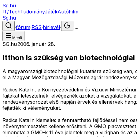
Sg.hu
IT/Tech
Tudomány
Játék
Autó
Film
Sg.hu
·
fórum
·
RSS
·
hírlevél
·
·
...
Menü
SG.hu
·
2006. január 28.
Itthon is szükség van biotechnológiai
A magyarországi biotechnológiai kutatásra szükség van, 
el a Magyar Mezőgazdasági Múzeum agrárrendezvény-soro
Radics Katalin, a Környezetvédelmi és Vízügyi Minisztéri
fajtákat letesztelnék, elvégeznék azokat a vizsgálatokat
rendezvénysorozat első napján érvek és ellenérvek hangz
fejtették ki véleményüket.
Radics Katalin kiemelte: a fenntartható fejlődéssel ne
növénytermesztést kellene erősíteni. A GMO piacvesztést j
elmondta: a GMO-k 11 éve jelentek meg a világban és az ak