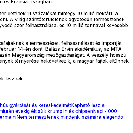
n és Franciaországban.
erületének 11 százalékát mintegy 10 millió hektárt, a
jelent. A világ szántóterületének egyötödén termesztenek
védő szer felhasználása, és 10 millió tonnával kevesebb
fajtáknak a termesztését, felhasználását és importját
 február 14-én dönt. Balázs Ervin akadémikus, az MTA
 igazán Magyarország mezőgazdaságát. A veszély hosszú
ények térnyerése bekövetkezik, a magyar fajták eltűnnek
k lesznek.
 hús gyártását és kereskedelmét
Kapható lesz a
miután évekig élt sült krumplin és chipsen
Napi 4000
ermelni
Nem termesztenek mindenki számára elegendő