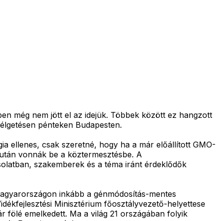
en még nem jött el az idejük. Többek között ez hangzott
zélgetésen pénteken Budapesten.
ia ellenes, csak szeretné, hogy ha a már előállított GMO-
 ezután vonnák be a köztermesztésbe. A
solatban, szakemberek és a téma iránt érdeklődők
, Magyarországon inkább a génmódosítás-mentes
idékfejlesztési Minisztérium főosztályvezető-helyettese
ár fölé emelkedett. Ma a világ 21 országában folyik