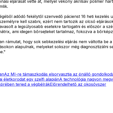
onási eljárását vette át, mellyel vékony akrilsav polimer h
lik.
géből adódó fekélytől szenvedő pácienst 16 heti kezelés ut
zemélyre kell szabni, ezért nem tartozik az olcsó eljáráso
avasolt a legsúlyosabb esetekre tartogatni és először a szé
trix, ami idegen bőrsejteket tartalmaz, fokozva a bőrképz
 rámutat, hogy sok sebkezelési eljárás nem váltotta be a
ásokon alapulnak, melyeket sokszor még diagnosztizálni s
e."
an
Az MI-re támaszkodás elsorvasztja az önálló gondolkod
i életkorodat egy szelfi alapján
A technológia nagyon megvá
körében terjed a végbélrák
Előrendelhető az okosóvszer