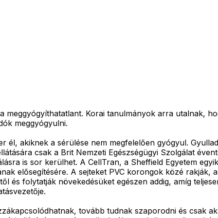
a meggyógyíthatatlant. Korai tanulmányok arra utalnak, hog
ndók meggyógyulni.
r él, akiknek a sérülése nem megfelelően gyógyul. Gyullad
látására csak a Brit Nemzeti Egészségügyi Szolgálat évente 
sra is sor kerülhet. A CellTran, a Sheffield Egyetem egyik m
ásának elősegítésére. A sejteket PVC korongok közé rakják,
től és folytatják növekedésüket egészen addig, amíg teljesen
atásvezetője.
zzákapcsolódhatnak, tovább tudnak szaporodni és csak akko