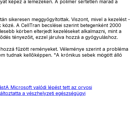
ártyát képez a lemezeken. A polimer sértetlen marad a
án sikeresen meggyógyítottak. Viszont, mivel a kezelést -
k közé. A CellTran becslései szerint betegenként 2000
lesebb körben elterjedt kezeléseket alkalmazni, mint a
ődés tényezőit, ezzel járulva hozzá a gyógyuláshoz.
 hozzá fűzött reményeket. Véleménye szerint a probléma
em tudnak kellőképpen. "A krónikus sebek mögött álló
ást
A Microsoft valódi lépést tett az orvosi
ltoztatta a vészhelyzeti egészségügyi