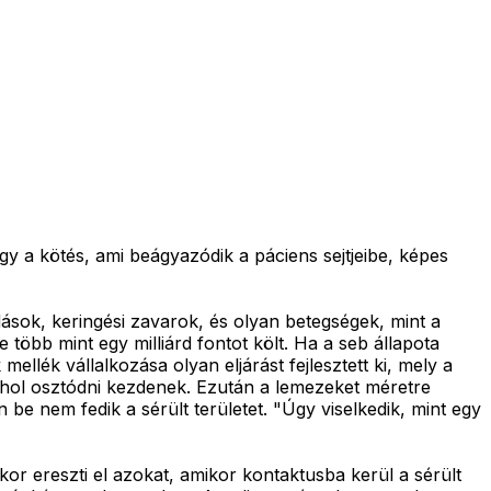
y a kötés, ami beágyazódik a páciens sejtjeibe, képes
ások, keringési zavarok, és olyan betegségek, mint a
több mint egy milliárd fontot költ. Ha a seb állapota
ellék vállalkozása olyan eljárást fejlesztett ki, mely a
 ahol osztódni kezdenek. Ezután a lemezeket méretre
 be nem fedik a sérült területet. "Úgy viselkedik, mint egy
r ereszti el azokat, amikor kontaktusba kerül a sérült