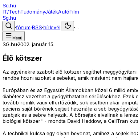
Sg.hu
IT/Tech
Tudomány
Játék
Autó
Film
Sg.hu
·
fórum
·
RSS
·
hírlevél
·
·
...
Menü
SG.hu
·
2002. január 15.
Élő kötszer
Az egyénekre szabott élő kötszer segíthet meggyógyítani 
rendbe hozni azokat a sebeket, amik másként nem hajla
Európában és az Egyesült Államokban közel 6 millió embe
diabétesz vezethet a gyógyíthatatlan sérülésekhez. Ezek el
tovább romlik vagy elfertőződik, sok esetben akár amputálá
páciens saját bőrének sejtjeit használja a seb begyógyít
szabják és a sebre helyezik. A bőrsejtek elvállnak a lemez
biológiai kötszer" - mondta David Haddow, a CellTran kut
A technikai kulcsa egy olyan bevonat, amihez a sejtek ho