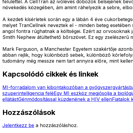
felülettel. A CellTran az ivóleves dobozok belsejének bev
növekedés közegében, ám amint ráhelyezik a sebre, elbom
A kezdeti kísérletek során egy a lábán 4 éve cukorbetegsé
melyet TranCellnek neveztek el - minden beteg esetében s
angol fontra rúghatnak a költségei. Ezért az orvosoknak j
Smith Nephew átültethető bőrszövet. Ez egy zselészerű má
Mark Ferguson, a Manchester Egyetem szakértője azonban
abban rejlik, hogy különböző sebek, különböző kórlefoly
tudomány még messze nem tart annyira előre, mint kellen
Kapcsolódó cikkek és linkek
MI-forradalom van kibontakozóban a gyógyszergyártásb
szuperintelligencia felé
Egy MI eszköz megjósolja a biológia
ellátást
Génmódosítással küzdenének a HIV ellen
Fiatalok 
Hozzászólások
Jelentkezz be
a hozzászóláshoz.