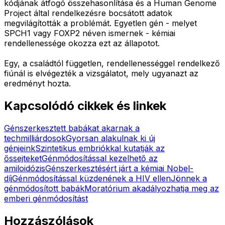
kódjának átfogó összehasonlítása és a Human Genome
Project által rendelkezésre bocsátott adatok
megvilágították a problémát. Egyetlen gén - melyet
SPCH1 vagy FOXP2 néven ismernek - kémiai
rendellenessége okozza ezt az állapotot.
Egy, a családtól független, rendellenességgel rendelkező
fiúnál is elvégezték a vizsgálatot, mely ugyanazt az
eredményt hozta.
Kapcsolódó cikkek és linkek
Génszerkesztett babákat akarnak a
techmilliárdosok
Gyorsan alakulnak ki új
génjeink
Szintetikus embriókkal kutatják az
őssejteket
Génmódosítással kezelhető az
amiloidózis
Génszerkesztésért járt a kémiai Nobel-
díj
Génmódosítással küzdenének a HIV ellen
Jönnek a
génmódosított babák
Moratórium akadályozhatja meg az
emberi génmódosítást
Hozzászólások