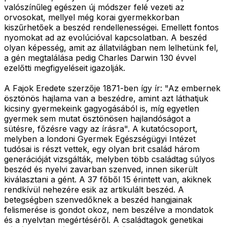
valószínűleg egészen új módszer felé vezeti az
orvosokat, mellyel még korai gyermekkorban
kiszűrhetőek a beszéd rendellenességei. Emellett fontos
nyomokat ad az evolúcióval kapcsolatban. A beszéd
olyan képesség, amit az állatvilágban nem lelhetünk fel,
a gén megtalálása pedig Charles Darwin 130 évvel
ezelőtti megfigyeléseit igazolják.
A Fajok Eredete szerzője 1871-ben így ír: "Az embernek
ösztönös hajlama van a beszédre, amint azt láthatjuk
kicsiny gyermekeink gagyogásából is, míg egyetlen
gyermek sem mutat ösztönösen hajlandóságot a
sütésre, főzésre vagy az írásra". A kutatócsoport,
melyben a londoni Gyermek Egészségügyi Intézet
tudósai is részt vettek, egy olyan brit család három
generációját vizsgálták, melyben több családtag súlyos
beszéd és nyelvi zavarban szenved, innen sikerült
kiválasztani a gént. A 37 főből 15 érintett van, akiknek
rendkívül nehezére esik az artikulált beszéd. A
betegségben szenvedőknek a beszéd hangjainak
felismerése is gondot okoz, nem beszélve a mondatok
és a nyelvtan megértéséről. A családtagok genetikai