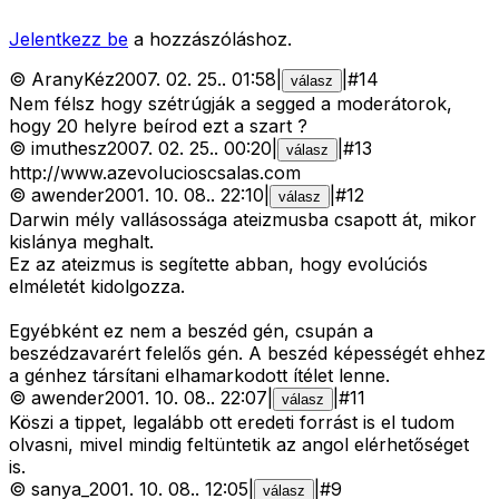
Jelentkezz be
a hozzászóláshoz.
©
AranyKéz
2007. 02. 25.
.
01:58
|
|
#
14
válasz
Nem félsz hogy szétrúgják a segged a moderátorok,
hogy 20 helyre beírod ezt a szart ?
©
imuthesz
2007. 02. 25.
.
00:20
|
|
#
13
válasz
http://www.azevolucioscsalas.com
©
awender
2001. 10. 08.
.
22:10
|
|
#
12
válasz
Darwin mély vallásossága ateizmusba csapott át, mikor
kislánya meghalt.
Ez az ateizmus is segítette abban, hogy evolúciós
elméletét kidolgozza.
Egyébként ez nem a beszéd gén, csupán a
beszédzavarért felelős gén. A beszéd képességét ehhez
a génhez társítani elhamarkodott ítélet lenne.
©
awender
2001. 10. 08.
.
22:07
|
|
#
11
válasz
Köszi a tippet, legalább ott eredeti forrást is el tudom
olvasni, mivel mindig feltüntetik az angol elérhetőséget
is.
©
sanya_
2001. 10. 08.
.
12:05
|
|
#
9
válasz