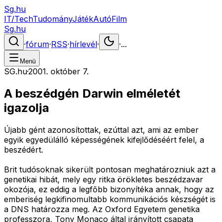
Sg.hu
IT/Tech
Tudomány
Játék
Autó
Film
Sg.hu
·
fórum
·
RSS
·
hírlevél
·
·
...
Menü
SG.hu
·
2001. október 7.
A beszédgén Darwin elméletét
igazolja
Újabb gént azonosítottak, ezúttal azt, ami az ember
egyik egyedülálló képességének kifejlődéséért felel, a
beszédért.
Brit tudósoknak sikerült pontosan meghatározniuk azt a
genetikai hibát, mely egy ritka örökletes beszédzavar
okozója, ez eddig a legfőbb bizonyítéka annak, hogy az
emberiség legkifinomultabb kommunikációs készségét is
a DNS határozza meg. Az Oxford Egyetem genetika
professzora, Tony Monaco által irányított csapata