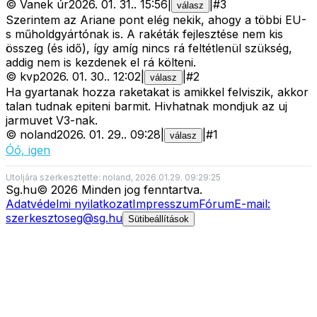
©
Vanek úr
2026. 01. 31.
.
15:56
|
|
#
3
válasz
Szerintem az Ariane pont elég nekik, ahogy a többi EU-
s műholdgyártónak is. A rakéták fejlesztése nem kis
összeg (és idő), így amíg nincs rá feltétlenül szükség,
addig nem is kezdenek el rá költeni.
©
kvp
2026. 01. 30.
.
12:02
|
|
#
2
válasz
Ha gyartanak hozza raketakat is amikkel felviszik, akkor
talan tudnak epiteni barmit. Hivhatnak mondjuk az uj
jarmuvet V3-nak.
©
noland
2026. 01. 29.
.
09:28
|
|
#
1
válasz
Óó, igen
Utoljára szerkesztette: noland, 2026.01.29. 09:29:25
Sg
.hu
©
2026
Minden jog fenntartva.
Adatvédelmi nyilatkozat
Impresszum
Fórum
E-mail:
szerkesztoseg@sg.hu
Sütibeállítások