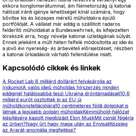
ekkora konglomerátummal, ám Németország új katonai
hálózat iránti igénye lehetőséget kínál számára, hogy
bővítse kis és közepes méretű műholdakra épülő
portfólióját. A vállalat már eddig is szállított radaros
felderítő műholdakat a Bundeswehrnek, és kifejezetten
törekszik arra, hogy növelje katonai üzletágának súlyát.
Ennek jeleként a múlt héten felfelé módosította az idei és
a jövő évi nyereség- és árbevételi előrejelzéseit, részben
a katonai űrkiadások várható fellendülése miatt.
Kapcsolódó cikkek és linkek
A Rocket Lab 8 milliárd dollárért felvásárolja az
Iridiumot
A valós idejű műholdas hírszerzés minden
eddiginél halálosabbá teszi Ukrajna dróntámadásait
10,6
milliárd eurót osztottak ki az EU új
műholdkonstellációjára
10 centiméteres földi dolgokat is
látnak a legújabb polgári műholdak
Kémműhold-hálózat
kiépítésére kapott megbízást Elon Musk
Mit csinál Nigéria
az űrben?
Nagy űrt hagy maga után az Envisat
Közeleg
az Ararát-anomália megfejtése?