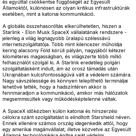
és egyúttal csökkentse függőségét az Egyesült
Államoktól, különösen az olyan kritikus infrastruktúrák
esetében, mint a katonai kommunikáció.
A globális összehasonlítás elkerülhetetlen, hiszen a
Starlink - Elon Musk SpaceX vállalatának rendszere -
jelenleg a világ legnagyobb űralapú szélessávú
internetszolgáltatója. Több mint kilencezer műholdja
kering alacsony Föld körüli pályán, nagyjából kétezer
kilométeres magasságban, és világszerte több millió
felhasználót szolgál ki. A Starlink eredetileg polgári
szolgáltatásként indult, ám az orosz támadás után
Ukrajnában kulcsfontosságúvá vált a védelem számára.
Nagy sávszélessége és könnyen telepíthető termináljai
lehetővé tették, hogy a hadszíntéren akkor is
fennmaradjon a kommunikáció, amikor más hálózatok
megsemmisültek vagy működésképtelenné váltak.
A SpaceX időközben külön katonai és hírszerzési
célokra szánt szolgáltatást is elindított Starshield néven.
Ennek ellenére számos ország idegenkedik attól, hogy
egy amerikai magánvállalat, illetve közvetve az Egyesült
Államok technológiájára építse saját védelmi