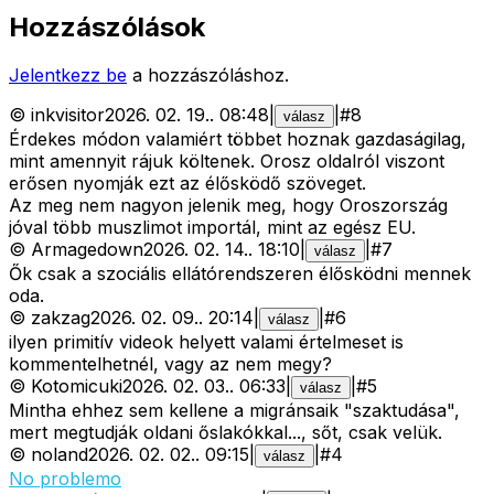
Hozzászólások
Jelentkezz be
a hozzászóláshoz.
©
inkvisitor
2026. 02. 19.
.
08:48
|
|
#
8
válasz
Érdekes módon valamiért többet hoznak gazdaságilag,
mint amennyit rájuk költenek. Orosz oldalról viszont
erősen nyomják ezt az élősködő szöveget.
Az meg nem nagyon jelenik meg, hogy Oroszország
jóval több muszlimot importál, mint az egész EU.
©
Armagedown
2026. 02. 14.
.
18:10
|
|
#
7
válasz
Ők csak a szociális ellátórendszeren élősködni mennek
oda.
©
zakzag
2026. 02. 09.
.
20:14
|
|
#
6
válasz
ilyen primitív videok helyett valami értelmeset is
kommentelhetnél, vagy az nem megy?
©
Kotomicuki
2026. 02. 03.
.
06:33
|
|
#
5
válasz
Mintha ehhez sem kellene a migránsaik "szaktudása",
mert megtudják oldani őslakókkal..., sőt, csak velük.
©
noland
2026. 02. 02.
.
09:15
|
|
#
4
válasz
No problemo