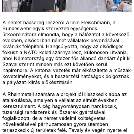
A német hadsereg részéről Armin Fleischmann, a
Bundeswehr egyik szervezeti egységének
űrkoordinátora elmondta, hogy a hálózatot a következő
években, elsősorban német vállalatok bevonásával
kívánják felépíteni. Hangsúlyozta, hogy az elsődleges
fókusz a NATO keleti szárnya lesz, különösen Litvánia,
ahol Németország egy ötezer fős állandó dandárt épít ki.
Szavai szerint minden más ezt követően kerül
napirendre. A katonai vezetés már elkészítette a műszaki
követelményeket, és a beszerzési hatóságok dolgoznak
a pályázati kiírás előkészítésén.
A Rheinmetall számára a projekt jól illeszkedik abba az
átalakulásba, amelyen a vállalat az elmúlt években
keresztülment. A cég hagyományosan harckocsik,
tüzérségi rendszerek és lőszerek gyártásával
foglalkozott, de a német védelmi költségvetés
növekedésével párhuzamosan gyors ütemben
terjeszkedik új területek felé. Tavaly év végén nyerte el