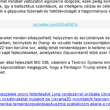
g tehát mindkét változaton egyszerre dolgozik, ezek pedig 
, így a ballisztikus számítások, az intelligens célzás és cé
ik a géppuska tűzerejét és hatótávolságát a hagyományos k
pic.twitter.com/GGSwtDI8Tp
reket minden elképzelhető helyszínen és körülmények közöt
telben, könnyebb és (hang- és vizuális hatás szempontjából
022-ben kerülne sor, addig tehát mindenképpen ki kellene vá
ajd saját fejlesztéseiket, amelyekhez (típusonként) több ezer
er által fejlesztett MG 338, valamint a Textron Systems kíná
 kapcsolatban megjegyzik, hogy a Pentagon Trump elnök 2 b
et.
készletek gyors feltöltését
A Lima rendszerrel próbálja Ukr
s cirkálórakétát mutatott be Ukrajna
3D nyomtatott fegyverr
amerikai tengerészgyalogság
Ausztria szabályozni akarja a r