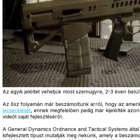
Az egyik jelöltet vehetjük most szemügyre, 2-3 éven belül
Az ősz folyamán már beszámoltunk arról, hogy az amerik
lecserélését
, ennek megfelelően pedig már kijelölték azo
videót saját fejlesztéséről.
A General Dynamics Ordnance and Tactical Systems által
kifejlesztett típust mutatják meg nekünk, amely a beszámo