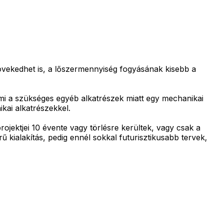
ekedhet is, a lőszermennyiség fogyásának kisebb a
ami a szükséges egyéb alkatrészek miatt egy mechanikai
kai alkatrészekkel.
ojektjei 10 évente vagy törlésre kerültek, vagy csak a
 kialakítás, pedig ennél sokkal futurisztikusabb tervek,