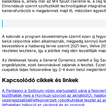
kialakítása is, amely már az M4 típust cserélné le, a cé
Elmondásuk szerint szofisztikált technológiákat integrálnak
kamerafunkciók is megjelennek majd itt, miközben egyesít
A katonák a program követelményei szerint ezen új fegyve
belüli célpontok ellen alkalmaznák, mégpedig könnyű kivi
bevezetésre a hadsereg tervei szerint 2021-ben, illetve 2
részletes tesztekre, így a jelöltek még idén leszállítják m
Az illetékesek tavaly a General Dynamics mellett a Sig Sau
engedélyezte, ezek bevonásával zajlanak a tesztek. Ezzel
csapatok teljes felszerelése így 2-4 éven belül megtörténh
Kapcsolódó cikkek és linkek
A Pentagon a Szilícium-völgy startupjaitól várja a fegyver
tisztíthatják meg a Hormuzi-szorost az aknáktól
Új, halálo
vezérigazgatóját
Felfegyverzett robotkutyákat tesztel az 
láthatatlan háborút az ukránok és az oroszok