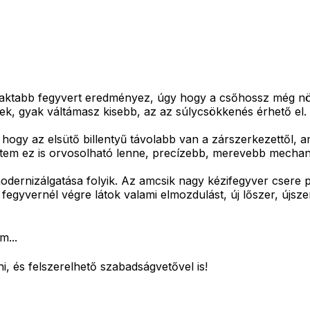
ktabb fegyvert eredményez, úgy hogy a csőhossz még növ
zek, gyak váltámasz kisebb, az az súlycsökkenés érhető el.
hogy az elsütő billentyű távolabb van a zárszerkezettől, 
ntem ez is orvosolható lenne, precízebb, merevebb mechani
dernizálgatása folyik. Az amcsik nagy kézifegyver csere pr
gyvernél végre látok valami elmozdulást, új lőszer, újszerű
m...
i, és felszerelhető szabadságvetővel is!