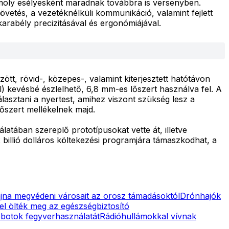
komoly esélyesként maradnak továbbra is versenyben.
lkövetés, a vezetéknélküli kommunikáció, valamint fejlett
arabély precizitásával és ergonómiájával.
t, rövid-, közepes-, valamint kiterjesztett hatótávon
) kevésbé észlelhető, 6,8 mm-es lőszert használva fel. A
lasztani a nyertest, amihez viszont szükség lesz a
 lőszert mellékelnek majd.
latában szereplő prototípusokat vette át, illetve
illió dolláros költekezési programjára támaszkodhat, a
ajna megvédeni városait az orosz támadásoktól
Drónhajók
el ölték meg az egészségbiztosító
obotok fegyverhasználatát
Rádióhullámokkal vívnak