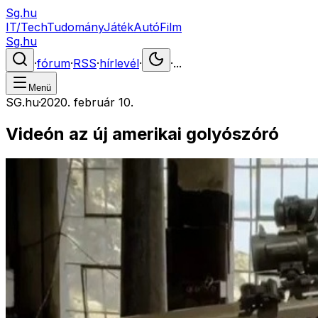
Sg.hu
IT/Tech
Tudomány
Játék
Autó
Film
Sg.hu
·
fórum
·
RSS
·
hírlevél
·
·
...
Menü
SG.hu
·
2020. február 10.
Videón az új amerikai golyószóró