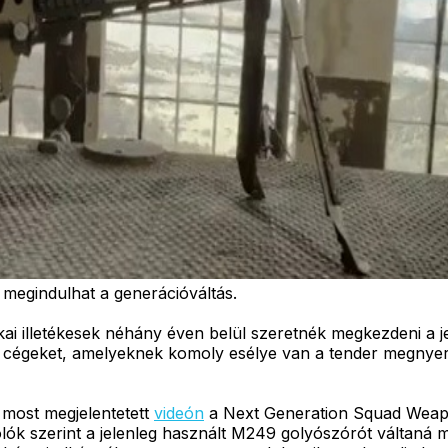
 megindulhat a generációváltás.
ai illetékesek néhány éven belül szeretnék megkezdeni a 
n cégeket, amelyeknek komoly esélye van a tender megnyerés
 most megjelentetett
videón
a Next Generation Squad Weapon
lók szerint a jelenleg használt M249 golyószórót váltaná m