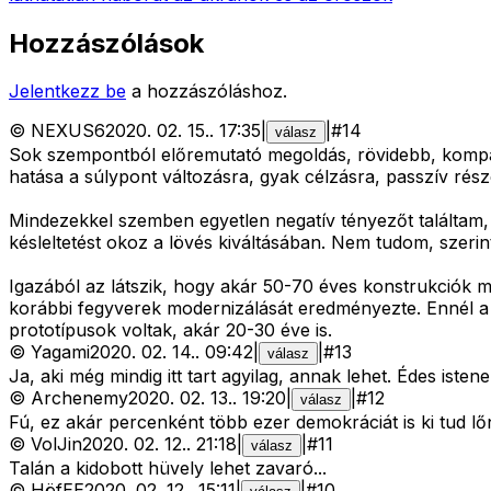
Hozzászólások
Jelentkezz be
a hozzászóláshoz.
©
NEXUS6
2020. 02. 15.
.
17:35
|
|
#
14
válasz
Sok szempontból előremutató megoldás, rövidebb, kompa
hatása a súlypont változásra, gyak célzásra, passzív rés
Mindezekkel szemben egyetlen negatív tényezőt találtam, 
késleltetést okoz a lövés kiváltásában. Nem tudom, szeri
Igazából az látszik, hogy akár 50-70 éves konstrukciók mo
korábbi fegyverek modernizálását eredményezte. Ennél a fe
prototípusok voltak, akár 20-30 éve is.
©
Yagami
2020. 02. 14.
.
09:42
|
|
#
13
válasz
Ja, aki még mindig itt tart agyilag, annak lehet. Édes istene
©
Archenemy
2020. 02. 13.
.
19:20
|
|
#
12
válasz
Fú, ez akár percenként több ezer demokráciát is ki tud lőn
©
VolJin
2020. 02. 12.
.
21:18
|
|
#
11
válasz
Talán a kidobott hüvely lehet zavaró...
©
HöfEE
2020. 02. 12.
.
15:11
|
|
#
10