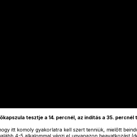
kapszula tesztje a 14. percnél, az indítás a 35. percnél 
ogy itt komoly gyakorlatra kell szert tenniük, mielőtt bei
legalább 4-5 alkalommal végzi el ugyanazon beavatkozást (d