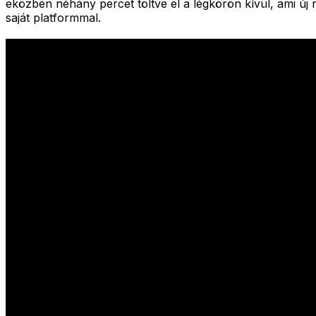
eközben néhány percet töltve el a légkörön kívül, ami új 
saját platformmal.