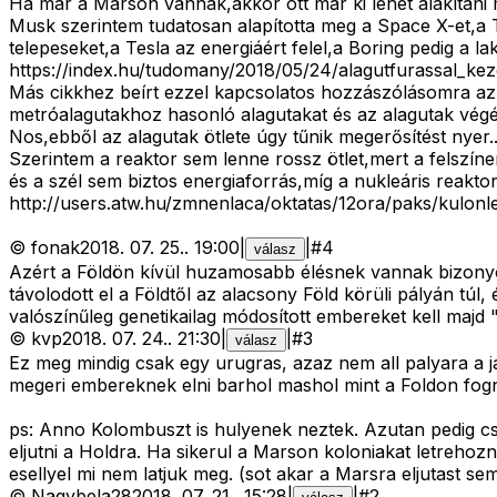
Ha már a Marson vannak,akkor ott már ki lehet alakítani m
Musk szerintem tudatosan alapította meg a Space X-et,a T
telepeseket,a Tesla az energiáért felel,a Boring pedig a lak
https://index.hu/tudomany/2018/05/24/alagutfurassal_ke
Más cikkhez beírt ezzel kapcsolatos hozzászólásomra azz
metróalagutakhoz hasonló alagutakat és az alagutak végé
Nos,ebből az alagutak ötlete úgy tűnik megerősítést nyer.
Szerintem a reaktor sem lenne rossz ötlet,mert a felszín
és a szél sem biztos energiaforrás,míg a nukleáris reakto
http://users.atw.hu/zmnenlaca/oktatas/12ora/paks/kulonl
©
fonak
2018. 07. 25.
.
19:00
|
|
#
4
válasz
Azért a Földön kívül huzamosabb élésnek vannak bizonyos 
távolodott el a Földtől az alacsony Föld körüli pályán tú
valószínűleg genetikailag módosított embereket kell majd 
©
kvp
2018. 07. 24.
.
21:30
|
|
#
3
válasz
Ez meg mindig csak egy urugras, azaz nem all palyara a 
megeri embereknek elni barhol mashol mint a Foldon fogna
ps: Anno Kolombuszt is hulyenek neztek. Azutan pedig c
eljutni a Holdra. Ha sikerul a Marson koloniakat letrehozn
esellyel mi nem latjuk meg. (sot akar a Marsra eljutast s
©
Nagybela28
2018. 07. 21.
.
15:28
|
|
#
2