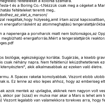
egfelelő feltételeket a kolónia számára.
esla-t és a Boring Co.-t.Nézzük csak meg a cégeket a Mars
hatási feltételeket teremti meg..
zdodhez_az_elet_a_marson/
al reagáltak,hogy hülyeség,amit írtam azzal kapcsoaltban,
n energiaforrásként az atommeghajtású tengeralattjárókba
.
en a napenergia a porviharok miatt nem biztonságos,az Oppo
r megbízható energiaforrás.Miért a tengeralattjárók reaktor
eges.pdf
biológiai, egészségügyi korlátai. Sugárzás, a kisebb gravi
l, és csak néhány napra. Nem feltétlenül leküzdhetetlenek e
"kitenyészteni", akik alkalmasabbak az ezeken való életre.
jarmu. A Spacex raketai komolyabbak. Viszont elobb utobb
k is. Ez lenne az elso lepes ahhoz, hogy az emberiseg elte
sak azok mentek az ujvilagba, akiknek nem nagyon volt ve
i, akkor par (szaz) ev mulva mar akar a Mars is lehet ami to
em) Viszont legalabb van valamekkora torekves arra, hogy fe