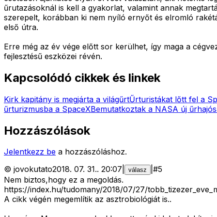
űrutazásoknál is kell a gyakorlat, valamint annak megtar
szerepelt, korábban ki nem nyíló ernyőt és elromló rakétá
első útra.
Erre még az év vége előtt sor kerülhet, így maga a cégvez
fejlesztésű eszközei révén.
Kapcsolódó cikkek és linkek
Kirk kapitány is megjárta a világűrt
Űrturistákat lőtt fel a 
űrturizmusba a SpaceX
Bemutatkoztak a NASA új űrhajós
Hozzászólások
Jelentkezz be
a hozzászóláshoz.
©
jovokutato
2018. 07. 31.
.
20:07
|
|
#
5
válasz
Nem biztos,hogy ez a megoldás.
https://index.hu/tudomany/2018/07/27/tobb_tizezer_eve_me
A cikk végén megemlítik az asztrobiológiát is..