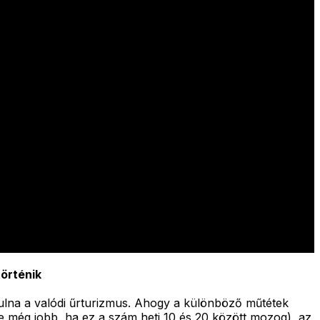
történik
ndulna a valódi űrturizmus. Ahogy a különböző műtétek
e még jobb, ha ez a szám heti 10 és 20 között mozog), az