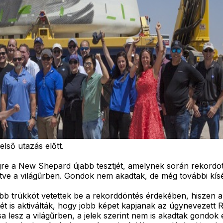
lső utazás előtt.
gre a New Shepard újabb tesztjét, amelynek során rekordott
tve a világűrben. Gondok nem akadtak, de még további kísé
bb trükköt vetettek be a rekorddöntés érdekében, hiszen a 
vét is aktiválták, hogy jobb képet kapjanak az úgynevezett
sa lesz a világűrben, a jelek szerint nem is akadtak gondok