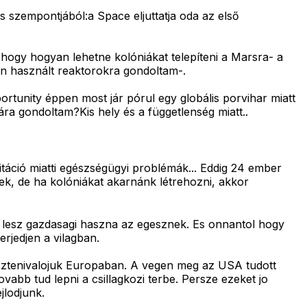
 szempontjából:a Space eljuttatja oda az első
hogy hogyan lehetne kolóniákat telepíteni a Marsra- a
n használt reaktorokra gondoltam-.
rtunity éppen most jár pórul egy globális porvihar miatt
ára gondoltam?Kis hely és a függetlenség miatt..
táció miatti egészségügyi problémák... Eddig 24 ember
zek, de ha kolóniákat akarnánk létrehozni, akkor
 lesz gazdasagi haszna az egesznek. Es onnantol hogy
rjedjen a vilagban.
sztenivalojuk Europaban. A vegen meg az USA tudott
vabb tud lepni a csillagkozi terbe. Persze ezeket jo
jlodjunk.