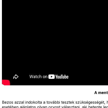
A mentő
Bezos azzal indokolta a további tesztek szükségességét, h
esetében ajánlatos olyan orvost választani, aki hetente 