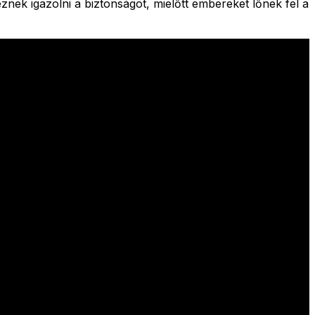
znek igazolni a biztonságot, mielőtt embereket lőnek fel a