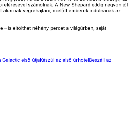
őbbi elérésével számolnak. A New Shepard eddig nagyon jól
et akarnak végrehajtani, mielőtt emberek indulnának az
– is eltölthet néhány percet a világűrben, saját
n Galactic első útja
Készül az első űrhotel
Beszáll az