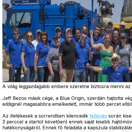
A világ leggazdagabb embere szeretne biztosra menni az e
Jeff Bezos másik cége, a Blue Origin, szerdán hajtotta vé
eddiginél magasabbra emelkedett, immár több percet eltöl
Az illetékesek a sorrendben kilencedik
fellövés
során kise
3 perccel a startot követően) ennek saját kisebb hajtómű
hatékonyságáról. Ennek fő feladata a kapszula stabilizálá