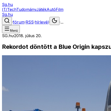
Sg.hu
IT/Tech
Tudomány
Játék
Autó
Film
Sg.hu
·
fórum
·
RSS
·
hírlevél
·
·
...
Menü
SG.hu
·
2018. július 20.
Rekordot döntött a Blue Origin kapszu