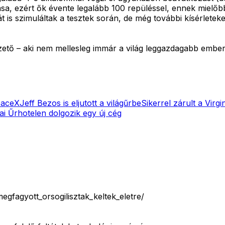
tása, ezért ők évente legalább 100 repüléssel, ennek miel
t is szimuláltak a tesztek során, de még további kísérletek
ető – aki nem mellesleg immár a világ leggazdagabb embere 
SpaceX
Jeff Bezos is eljutott a világűrbe
Sikerrel zárult a Virgi
ai
Űrhotelen dolgozik egy új cég
gfagyott_orsogilisztak_keltek_eletre/