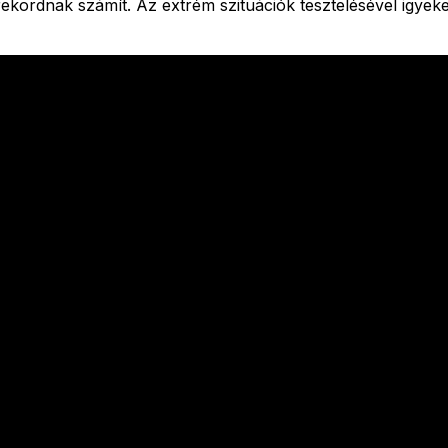
rekordnak számít. Az extrém szituációk tesztelésével igyeke