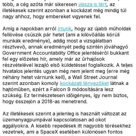
több, a cég azóta már sikeresen
vissza is tért
, az
illetékesek szerint azonban a kockázat még mindig túl
nagy ahhoz, hogy embereket vigyenek fel.
Amíg a napokban arról
írtunk
, hogy az újabb műholdak
fellövése csúszik pár hetet (ami a kilövőállás körüli
munkák eredménye), addig most a vizsgálatban
résztvevő, annak eredményét pedig szintén jóváhagyó
Government Accountability Office jelentéséről bukkant
fel egy előzetes hír, amely már az űrhajósok
részvételével lezajló első küldetéssel foglalkozik. A teljes
hivatalos jelentés ugyan még nem jelent meg (erre még
néhány hetet várnunk kell), a Wall Street Journal
szerint azonban komoly
kockázati tényezőket
látnak a
hajtóműben, ezért a Falcon 9 módosítására lesz
szükség. Ez természetesen időigényes, így nem biztos,
hogy összejön a 2018-as menetrend.
Az illetékesek szerint a jelenleg is használt változat az
üzemanyagpumpával kapcsolatosan ad okot
aggályokra. A kisebb repedések itt nagyobb törésekhez
vezetnek, ami a SpaceX esetében különösen fontos