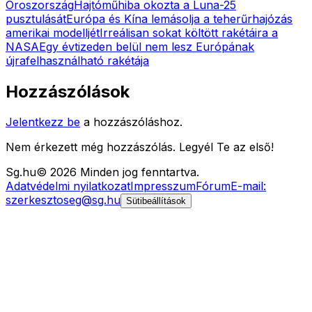
Oroszország
Hajtóműhiba okozta a Luna-25
pusztulását
Európa és Kína lemásolja a teherűrhajózás
amerikai modelljét
Irreálisan sokat költött rakétáira a
NASA
Egy évtizeden belül nem lesz Európának
újrafelhasználható rakétája
Hozzászólások
Jelentkezz be
a hozzászóláshoz.
Nem érkezett még hozzászólás. Legyél Te az első!
Sg
.hu
©
2026
Minden jog fenntartva.
Adatvédelmi nyilatkozat
Impresszum
Fórum
E-mail:
szerkesztoseg@sg.hu
Sütibeállítások