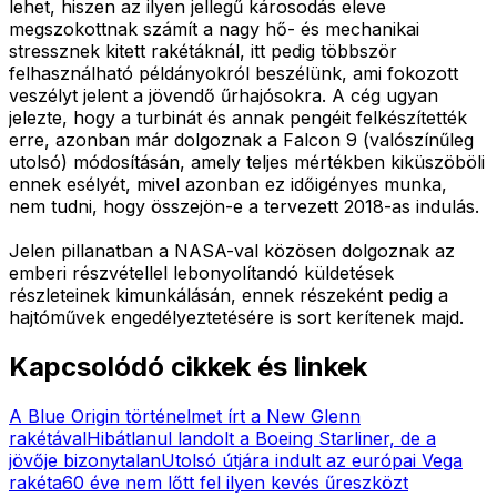
lehet, hiszen az ilyen jellegű károsodás eleve
megszokottnak számít a nagy hő- és mechanikai
stressznek kitett rakétáknál, itt pedig többször
felhasználható példányokról beszélünk, ami fokozott
veszélyt jelent a jövendő űrhajósokra. A cég ugyan
jelezte, hogy a turbinát és annak pengéit felkészítették
erre, azonban már dolgoznak a Falcon 9 (valószínűleg
utolsó) módosításán, amely teljes mértékben kiküszöböli
ennek esélyét, mivel azonban ez időigényes munka,
nem tudni, hogy összejön-e a tervezett 2018-as indulás.
Jelen pillanatban a NASA-val közösen dolgoznak az
emberi részvétellel lebonyolítandó küldetések
részleteinek kimunkálásán, ennek részeként pedig a
hajtóművek engedélyeztetésére is sort kerítenek majd.
Kapcsolódó cikkek és linkek
A Blue Origin történelmet írt a New Glenn
rakétával
Hibátlanul landolt a Boeing Starliner, de a
jövője bizonytalan
Utolsó útjára indult az európai Vega
rakéta
60 éve nem lőtt fel ilyen kevés űreszközt