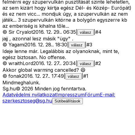
felmérni egy szupervulkán pusztítását szinte lehetetlen,
az sem kizárt hogy kiirtja egész Dél- és Közép- Európát)
és ez nem vicc... mondjuk úgy, a szupervulkán az nem
játék... 3 szupervulkán kitörne a bolygón egyszerre kb
az emberiség is kihalna tőle...
©
Sir Cryalot
2016. 12. 29.
.
06:35
|
|
#
4
válasz
jajj , azonnal lesz másik "ügy" .
©
Yagami
2016. 12. 28.
.
18:30
|
|
#
3
válasz
Ideje lenne már. Legalábbis az olyanoknak, mint te,
egész biztosan. No offense.
©
wraithLord
2016. 12. 27.
.
20:34
|
|
#
2
válasz
Akkor global warming cancelled? 😄
©
fonak
2016. 12. 27.
.
17:49
|
|
#
1
válasz
Mindmeghalunk.
Sg
.hu
©
2026
Minden jog fenntartva.
Adatvédelmi nyilatkozat
Impresszum
Fórum
E-mail:
szerkesztoseg@sg.hu
Sütibeállítások