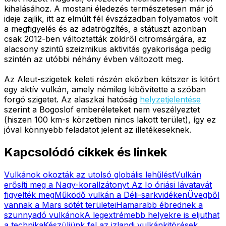
kihalásához. A mostani éledezés természetesen már jó
ideje zajlik, itt az elmúlt fél évszázadban folyamatos volt
a megfigyelés és az adatrögzítés, a státuszt azonban
csak 2012-ben változtatták zöldről citromsárgára, az
alacsony szintű szeizmikus aktivitás gyakorisága pedig
szintén az utóbbi néhány évben változott meg.
Az Aleut-szigetek keleti részén eközben kétszer is kitört
egy aktív vulkán, amely némileg kibővítette a szóban
forgó szigetet. Az alaszkai hatóság
helyzetjelentése
szerint a Bogoslof emberéleteket nem veszélyeztet
(hiszen 100 km-s körzetben nincs lakott terület), így ez
jóval könnyebb feladatot jelent az illetékeseknek.
Kapcsolódó cikkek és linkek
Vulkánok okozták az utolsó globális lehűlést
Vulkán
erősíti meg a Nagy-korallzátonyt
Az Io óriási lávatavát
figyelték meg
Működő vulkán a Déli-sarkvidéken
Üvegből
vannak a Mars sötét területei
Hamarabb ébrednek a
szunnyadó vulkánok
A legextrémebb helyekre is eljuthat
a technika
Készüljünk fel az izlandi vulkánkitörések