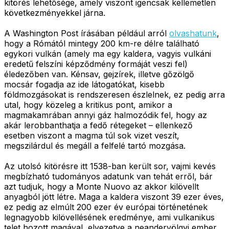
kitörés lehetősége, amely viszont igencsak kellemetlen
következményekkel járna.
A Washington Post írásában például arról
olvashatunk
,
hogy a Rómától mintegy 200 km-re délre található
egykori vulkán (amely ma egy kaldera, vagyis vulkáni
eredetű felszíni képződmény formáját veszi fel)
éledezőben van. Kénsav, gejzírek, illetve gőzölgő
mocsár fogadja az ide látogatókat, kisebb
földmozgásokat is rendszeresen észlelnek, ez pedig arra
utal, hogy közeleg a kritikus pont, amikor a
magmakamrában annyi gáz halmozódik fel, hogy az
akár lerobbanthatja a fedő rétegeket – ellenkező
esetben viszont a magma túl sok vizet veszít,
megszilárdul és megáll a felfelé tartó mozgása.
Az utolsó kitörésre itt 1538-ban került sor, vajmi kevés
megbízható tudományos adatunk van tehát erről, bár
azt tudjuk, hogy a Monte Nuovo az akkor kilövellt
anyagból jött létre. Maga a kaldera viszont 39 ezer éves,
ez pedig az elmúlt 200 ezer év európai történetének
legnagyobb kilövellésének eredménye, ami vulkanikus
telet hozott magával, elvezetve a neandervölgyi ember