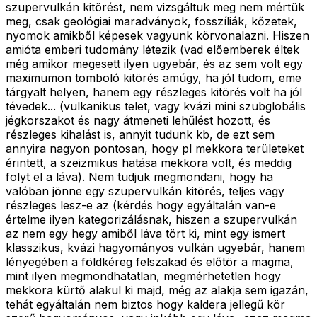
szupervulkán kitörést, nem vizsgáltuk meg nem mértük
meg, csak geológiai maradványok, fosszíliák, kőzetek,
nyomok amikből képesek vagyunk körvonalazni. Hiszen
amióta emberi tudomány létezik (vad előemberek éltek
még amikor megesett ilyen ugyebár, és az sem volt egy
maximumon tomboló kitörés amúgy, ha jól tudom, eme
tárgyalt helyen, hanem egy részleges kitörés volt ha jól
tévedek... (vulkanikus telet, vagy kvázi mini szubglobális
jégkorszakot és nagy átmeneti lehűlést hozott, és
részleges kihalást is, annyit tudunk kb, de ezt sem
annyira nagyon pontosan, hogy pl mekkora területeket
érintett, a szeizmikus hatása mekkora volt, és meddig
folyt el a láva). Nem tudjuk megmondani, hogy ha
valóban jönne egy szupervulkán kitörés, teljes vagy
részleges lesz-e az (kérdés hogy egyáltalán van-e
értelme ilyen kategorizálásnak, hiszen a szupervulkán
az nem egy hegy amiből láva tört ki, mint egy ismert
klasszikus, kvázi hagyományos vulkán ugyebár, hanem
lényegében a földkéreg felszakad és előtör a magma,
mint ilyen megmondhatatlan, megmérhetetlen hogy
mekkora kürtő alakul ki majd, még az alakja sem igazán,
tehát egyáltalán nem biztos hogy kaldera jellegű kör