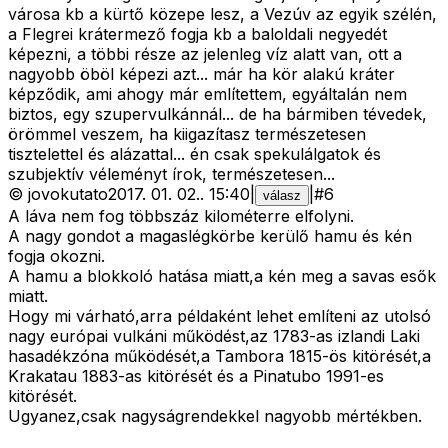
városa kb a kürtő közepe lesz, a Vezúv az egyik szélén,
a Flegrei krátermező fogja kb a baloldali negyedét
képezni, a többi része az jelenleg víz alatt van, ott a
nagyobb öböl képezi azt... már ha kör alakú kráter
képződik, ami ahogy már említettem, egyáltalán nem
biztos, egy szupervulkánnál... de ha bármiben tévedek,
örömmel veszem, ha kiigazítasz természetesen
tisztelettel és alázattal... én csak spekulálgatok és
szubjektív véleményt írok, természetesen...
©
jovokutato
2017. 01. 02.
.
15:40
|
|
#
6
válasz
A láva nem fog többszáz kilométerre elfolyni.
A nagy gondot a magaslégkörbe kerülő hamu és kén
fogja okozni.
A hamu a blokkoló hatása miatt,a kén meg a savas esők
miatt.
Hogy mi várható,arra példaként lehet említeni az utolsó
nagy európai vulkáni működést,az 1783-as izlandi Laki
hasadékzóna működését,a Tambora 1815-ös kitörését,a
Krakatau 1883-as kitörését és a Pinatubo 1991-es
kitörését.
Ugyanez,csak nagyságrendekkel nagyobb mértékben.