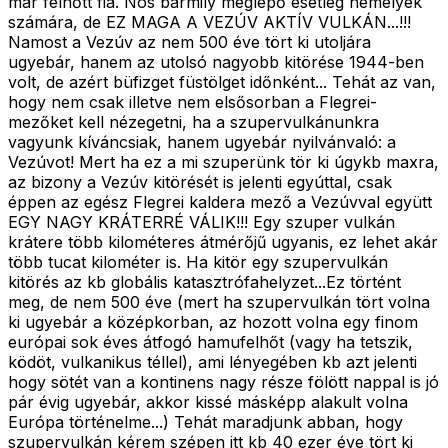
már felnőtt fia. Nos bármily meglepő esetleg némelyek
számára, de EZ MAGA A VEZÚV AKTÍV VULKÁN...!!!
Namost a Vezúv az nem 500 éve tört ki utoljára
ugyebár, hanem az utolsó nagyobb kitörése 1944-ben
volt, de azért büfizget füstölget időnként... Tehát az van,
hogy nem csak illetve nem elsősorban a Flegrei-
mezőket kell nézegetni, ha a szupervulkánunkra
vagyunk kíváncsiak, hanem ugyebár nyilvánvaló: a
Vezúvot! Mert ha ez a mi szuperünk tör ki úgykb maxra,
az bizony a Vezúv kitörését is jelenti egyúttal, csak
éppen az egész Flegrei kaldera mező a Vezúvval együtt
EGY NAGY KRÁTERRÉ VÁLIK!!! Egy szuper vulkán
krátere több kilométeres átmérőjű ugyanis, ez lehet akár
több tucat kilométer is. Ha kitör egy szupervulkán
kitörés az kb globális katasztrófahelyzet...Ez történt
meg, de nem 500 éve (mert ha szupervulkán tört volna
ki ugyebár a középkorban, az hozott volna egy finom
európai sok éves átfogó hamufelhőt (vagy ha tetszik,
ködöt, vulkanikus téllel), ami lényegében kb azt jelenti
hogy sötét van a kontinens nagy része fölött nappal is jó
pár évig ugyebár, akkor kissé másképp alakult volna
Európa történelme...) Tehát maradjunk abban, hogy
szupervulkán kérem szépen itt kb 40 ezer éve tört ki