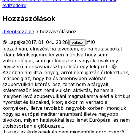
évtizedeire
Hozzászólások
Jelentkezz be
a hozzászóláshoz.
©
Lapajka
2017. 01. 04.
.
23:28
|
|
#
10
válasz
Igazad van, elnézést ha tévedtem, és ha butaságokat
írtam. Mentségemre legyen mondva hogy sem
vulkanológus, sem geológus sem vagyok, csak egy
egyszerű munkásparaszt proletár egy telepről... 😄
Azonban ami itt a lényeg, arról nem igazán értekeztünk,
márpedig az, hogy ha és amennyiben valóban
szupervulkán kitörés lesz, tehát nem a tárgyalt
krátermezőn lesz némi vulkáni aktivitás, hanem a
mélyben levő szupervulkáni magmakamra eléri a kritikus
nyomást és kiszakad, kitör; akkor mi várható a
környéken, illetve távolabbi nagyobb körben (mondjuk
hogy az európai mediterránumban) illetve nagyobb
távokon, milyen hatásokkal lesz-lehet Európára, és nem
utolsósorban a glóbuszra...
Itt ezek az érdekesek és nem mindenféle apró-cseprő