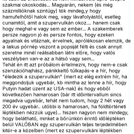
szakmai okoskodás... Magyarán, nekem (és még
százmillióknak szintúgy) tök mindeg,y hogy
hamufelhőtől halok meg, vagy lávafolyástól, esetleg
cunamitól, amit a szupervulkán okoz.... hanem csak
hogy meghal-e vagy sem az ember... A szakemberek
persze nagyon jó és persze fontos, hogy ezeken
agyalnak és vitáznak, érvelnek, aprólékosan elemzik, de
a laikus pórnép viszont a popsiját félti és csak annyit
szeretne minél reálisabban látni előre, hogy valós
veszélyben van-e az a hátsó vagy sem...
Tehát én itt azt próbálom értelmezni, hogy nem-e csak
szenzációhajhász, pánikkeltő túlkapás-e a hír, hogy
"éledezik a szupervulkán" (mert ez elég extrém hír, ha
meggondoljuk ugyebár, kb mintha az lenne a hír, hogy
Putyin hadat üzent az USA-nak) és hogy ebből
következően hamarosan (bár itt időintervallum sincs
megadva ugyebár, tehát nem tudom, hogy 2 hét vagy
200 év ugyebár.. utóbbi is hamarosan, ha földtörténeti
léptékben nézzük ugye)... hiszen nagyon nem mindegy,
hogy belátható, minket a bőrünkön érintő időléptéken
belül VALÓBAN egy szupervulkán teljes terjedelmében
kitör-e a közelben (mert ez szupervulkáni léptékben