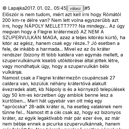
©
Lapajka
2017. 01. 02.
.
05:45
|
|
#
5
válasz
Először is nem tudom, miért azt kell írni hogy Rómától
200 km-re délre van? Nem lett volna egyszerűbb azt
írni, hogy NÁPOLY MELLETT???? Na mindegy... Az úgy
megvan hogy a Flegrei krátermező AZ NEM A
SZUPERVULKÁN MAGA, azaz a teljes kitörési kürtő, ha
kitör az egész, hanem csak egy része..? Jó esetben a
fele, de inkább a harmada... Mivel ez az ős kráter
rendszer (bizony itt több kaldera van egymás mellett, a
szupervulkánunk kisebb utókitörései által jöttek létre,
vagy mondhatjuk úgy, hogy a szupervulkán bébi
vulkánjai.
Namost csak a Flegrei krátermezőn csupáncsak 27
caldera van, közülük néhány krátertóvá alakult
évezredek alatt, kb Nápoly is és a környező települések
úgy 50 km-es körzetben úgy amblok benne lesz a
kürtőben... Mert hát ugyebár van ott még egy
"aprócska" 28-adik kráter is, ha esetleg valakinek nem
tűnne fel... Namost itt a ciki csak az, hogy ez bizonyos
kráter, az egyik legaktívabb már pár ezer éve, az már
nem bébije ennek a picurka szupervulkánnak, hanem