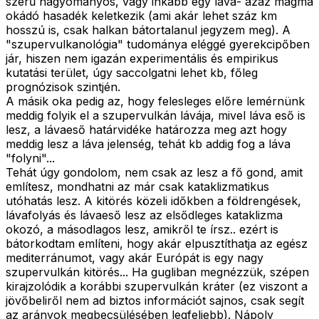
szerű hagyományos, vagy inkább egy láva- azaz magma
okádó hasadék keletkezik (ami akár lehet száz km
hosszú is, csak halkan bátortalanul jegyzem meg). A
"szupervulkanológia" tudománya eléggé gyerekcipőben
jár, hiszen nem igazán experimentális és empirikus
kutatási terület, úgy saccolgatni lehet kb, főleg
prognózisok szintjén.
A másik oka pedig az, hogy felesleges előre lemérnünk
meddig folyik el a szupervulkán lávája, mivel láva eső is
lesz, a lávaeső határvidéke határozza meg azt hogy
meddig lesz a láva jelenség, tehát kb addig fog a láva
"folyni"...
Tehát úgy gondolom, nem csak az lesz a fő gond, amit
említesz, mondhatni az már csak kataklizmatikus
utóhatás lesz. A kitörés közeli időkben a földrengések,
lávafolyás és lávaeső lesz az elsődleges kataklizma
okozó, a másodlagos lesz, amikről te írsz.. ezért is
bátorkodtam említeni, hogy akár elpusztíthatja az egész
mediterránumot, vagy akár Európát is egy nagy
szupervulkán kitörés... Ha gugliban megnézzük, szépen
kirajzolódik a korábbi szupervulkán kráter (ez viszont a
jövőbeliről nem ad biztos információt sajnos, csak segít
az arányok megbecsülésében legfeljebb). Nápoly