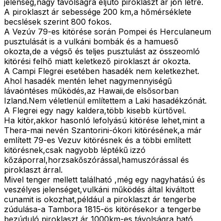
jelenség,nagy távolságra eljutó piroklaszt ár jön létre.
A piroklaszt ár sebessége 200 km,a hőmérséklete
becslések szerint 800 fokos.
A Vezúv 79-es kitörése során Pompei és Herculaneum
pusztulását is a vulkáni bombák és a hamueső
okozta,de a végső és teljes pusztulást az összeomló
kitörési felhő miatt keletkező piroklaszt ár okozta.
A Campi Flegrei esetében hasadék nem keletkezhet.
Ahol hasadék mentén lehet nagymennyiségű
lávaöntéses működés,az Hawaii,de elsősorban
Izland.Nem véletlenül említettem a Laki hasadékzónát.
A Flegrei egy nagy kaldera,több kisebb kürtővel.
Ha kitör,akkor hasonló lefolyású kitörése lehet,mint a
Thera-mai nevén Szantorini-ókori kitörésének,a már
említett 79-es Vezuv kitörésnek és a többi említett
kitörésnek,csak nagyobb léptékű izzó
kőzáporral,horzsakőszórással,hamuszórással és
piroklaszt árral.
Mivel tenger mellett található ,még egy nagyhatású és
veszélyes jelenséget,vulkáni működés által kiváltott
cunamit is okozhat,például a piroklaszt ár tengerbe
zúdulása-a Tambora 1815-ös kitörésekor a tengerbe
bezúduló piroklaszt ár 1000km-es távolságra ható