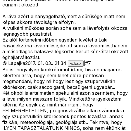
cunamit okozott-.
A láva azért elhanyagolható,mert a sűrűsége miatt nem
képes akkora távolságra elfolyni.
A vulkáni működés során soha sem a lávafolyás okozza
legnagyobb pusztítást.
Ez alól történelmi időben egyetlen kivétel a Laki
hasadékzóna lávaömlése,de ott sem a lávaömlés,hanem
a másodlagos hatása-a légkörbe került kén-által okozott
éghajlatváltozást.
©
Lapajka
2017. 01. 03.
.
21:34
|
|
#
7
válasz
Bocs, hogy ilyen konkrétumot írtam, hiszen magam is
kitértem arra, hogy nem lehet előre pontosan
megmondani, hogy mi hogy lesz egy szupervulkán
kitöréskor, csak saccolgatni, becsülgetni ugyebár...
Két okból is értelmetlen spekulálni azon szerintem, hogy
a láva milyen messzire folyik. Mindkettőre igyekeztem
kitérni. Az egyik az, mint már írtam, hogy
FELMÉRHETETLEN, prognosztizálhatatlan számunkra
egy szupervulkán kitörésének pontos lezajlása, annak
fizikája, meteorológiája, geológiája stb.. Tekintve, hogy
ILYEN TAPASZTALATUNK NINCS, soha nem éltünk át