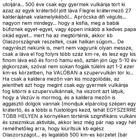
utoljára... 500 éve csak egy gyermek vulkánja tört ki
azaz az egyik kráterből jött láva Flegrei krátermező 27
kalderájának valamelyikéből... Aprócska difi végülis...
nagyon nem mindegy... hogy a kisfia, meg a babái
büfiznek egyet-egyet, vagy éppen inkább a kedves papa
okád egyet... mert ha az megtörténik, akkor kb
Olaszországnak reszeltek, csak halkan súgom... De
nagyrészt nekünk is, mert nem vagyunk olyan messze,
csak a láva el fog folyni több száz km-re, és lesz egy kis
finom láva eső és forró hamu eső, aztán jön úgy 5-10 év
jégkorszak, szóval nem sokan fogják túlélni azt 1-2 ezer
km-es körzetben, ha VALÓBAN a szupervulkán tör ki...
Ha csak a kaldera mezőn van kis mozgolódás, az
jelentheti azt hogy megint csak egy gyermek vulkánja
fog kitörni a szupervulkánnak, ha viszont azt látjuk,
hogy a Vezúv is mormog, és a kaldera mezőn is
aggasztó dolgok vannak (mondjuk elpárolog szépen egy
krátertó, és a többi is füstölögni kezd, tehát EGYSZERRE
TÖBB HELYEN a környéken történik szignifikáns vulkáni
és szeizmikus aktivitás, akkor lesz még pár nap vagy hét
remélhetőleg arra, hogy kiürítsük kb egész
Olaszországot... és legalább 500 km-es körzetet (bár