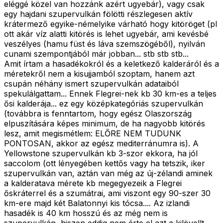
eléggé közel van hozzánk azért ugyebár), vagy csak
egy hajdani szupervulkán fölötti részlegesen aktív
krátermező egyike-némelyike várható hogy kitöröget (pl
ott akár víz alatti kitörés is lehet ugyebár, ami kevésbé
veszélyes (hamu füst és láva szemszögéből), nyilván
cunami szempontjából már jobban... stb stb stb...
Amit írtam a hasadékokról és a keletkező kalderáról és a
méretekről nem a kisujjamból szoptam, hanem azt
csupán néhány ismert szupervulkán adataiból
spekulálgattam... Ennek Flegrei-nek kb 30 km-es a teljes
ősi kalderája... ez egy középkategóriás szupervulkán
(továbbra is fenntartom, hogy egész Olaszország
elpuszítására képes minimum, de ha nagyobb kitörés
lesz, amit megismétlem: ELŐRE NEM TUDUNK
PONTOSAN, akkor az egész mediterránumra is). A
Yellowstone szupervulkán kb 3-szor ekkora, ha jól
saccolom (ott lényegében kettős vagy ha tetszik, iker
szupervulkán van, aztán van még az új-zélandi aminek
a kalderatava mérete kb megegyezeik a Flegrei
őskráterrel és a szumátrai, ami viszont egy 90-szer 30
km-ere majd két Balatonnyi kis tócsa.... Az izlandi
hasadék is 40 km hosszú és az még nem is