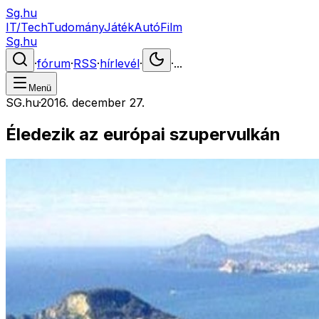
Sg.hu
IT/Tech
Tudomány
Játék
Autó
Film
Sg.hu
·
fórum
·
RSS
·
hírlevél
·
·
...
Menü
SG.hu
·
2016. december 27.
Éledezik az európai szupervulkán