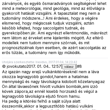
zárványok, és egyéb ősmaradványok segítségével lehet
mind a meteorológiai, mind geológia, mind az élővilágra
gyakorolt hatását vizsgálni. A tapasztalat meg nem a
tudomány módszere...! Ami érdekes, hogy a végére
elismered, hogy mégiscsak tudjuk vizsgálni, aztán
később kifejted, hogy saccolgatni tudnak, és
gyerekcipőben jár. Ami egyrészt ellentmondás, másrészt
nem látom az érveket eme kijelentés mögött. Az eltérő
modellek nem tudom mennyire szórnak, és mit
prognosztizálnak ilyen esetben, de azért saccolgatás az
erős túlzás, a tudomány nem így működik.
Utoljára szerkesztette: Irasidus, 2017.01.04. 14:23:42
©
jovokutato
2017. 01. 04.
.
12:57
|
|
#
8
válasz
Az igazán nagy erejű vulkánkitöréseknél nem a láva
okozza legnagyobb gondot,hanem a hatalmas
mennyiségű és nagy távolságra kidobott kőzetanyag:az
Ön által lávaesőnek hívott vulkáni bombák,ami izzó
kövek zápora,az ennél kisebb horzsakő és végül a
legnagyobb távolságra eljutó finom hamu.
Ha pedig a kitörési felhő a saját súlya alatt
összeomlik,akkor a legpusztítóbb hatású vulkáni