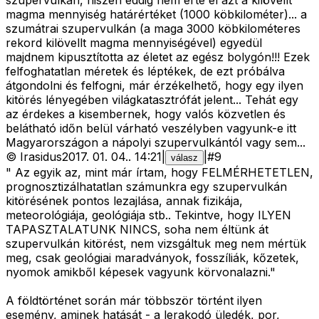
szupervulkán, hiszen eddig nem érte el azt a kilövellt
magma mennyiség határértéket (1000 köbkilométer)... a
szumátrai szupervulkán (a maga 3000 köbkilométeres
rekord kilövellt magma mennyiségével) egyedül
majdnem kipusztította az életet az egész bolygón!!! Ezek
felfoghatatlan méretek és léptékek, de ezt próbálva
átgondolni és felfogni, már érzékelhető, hogy egy ilyen
kitörés lényegében világkatasztrófát jelent... Tehát egy
az érdekes a kisembernek, hogy valós közvetlen és
belátható időn belül várható veszélyben vagyunk-e itt
Magyarországon a nápolyi szupervulkántól vagy sem...
©
Irasidus
2017. 01. 04.
.
14:21
|
|
#
9
válasz
" Az egyik az, mint már írtam, hogy FELMÉRHETETLEN,
prognosztizálhatatlan számunkra egy szupervulkán
kitörésének pontos lezajlása, annak fizikája,
meteorológiája, geológiája stb.. Tekintve, hogy ILYEN
TAPASZTALATUNK NINCS, soha nem éltünk át
szupervulkán kitörést, nem vizsgáltuk meg nem mértük
meg, csak geológiai maradványok, fosszíliák, kőzetek,
nyomok amikből képesek vagyunk körvonalazni."
A földtörténet során már többször történt ilyen
esemény, aminek hatását - a lerakodó üledék, por,