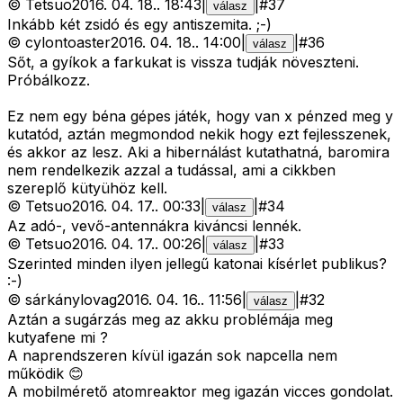
©
Tetsuo
2016. 04. 18.
.
18:43
|
|
#
37
válasz
Inkább két zsidó és egy antiszemita. ;-)
©
cylontoaster
2016. 04. 18.
.
14:00
|
|
#
36
válasz
Sőt, a gyíkok a farkukat is vissza tudják növeszteni.
Próbálkozz.
Ez nem egy béna gépes játék, hogy van x pénzed meg y
kutatód, aztán megmondod nekik hogy ezt fejlesszenek,
és akkor az lesz. Aki a hibernálást kutathatná, baromira
nem rendelkezik azzal a tudással, ami a cikkben
szereplő kütyühöz kell.
©
Tetsuo
2016. 04. 17.
.
00:33
|
|
#
34
válasz
Az adó-, vevő-antennákra kiváncsi lennék.
©
Tetsuo
2016. 04. 17.
.
00:26
|
|
#
33
válasz
Szerinted minden ilyen jellegű katonai kísérlet publikus?
:-)
©
sárkánylovag
2016. 04. 16.
.
11:56
|
|
#
32
válasz
Aztán a sugárzás meg az akku problémája meg
kutyafene mi ?
A naprendszeren kívül igazán sok napcella nem
működik 😊
A mobilmérető atomreaktor meg igazán vicces gondolat.