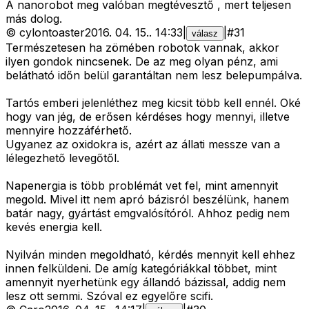
A nanorobot meg valóban megtévesztő , mert teljesen
más dolog.
©
cylontoaster
2016. 04. 15.
.
14:33
|
|
#
31
válasz
Természetesen ha zömében robotok vannak, akkor
ilyen gondok nincsenek. De az meg olyan pénz, ami
belátható időn belül garantáltan nem lesz belepumpálva.
Tartós emberi jelenléthez meg kicsit több kell ennél. Oké
hogy van jég, de erősen kérdéses hogy mennyi, illetve
mennyire hozzáférhető.
Ugyanez az oxidokra is, azért az állati messze van a
lélegezhető levegőtől.
Napenergia is több problémát vet fel, mint amennyit
megold. Mivel itt nem apró bázisról beszélünk, hanem
batár nagy, gyártást emgvalósítóról. Ahhoz pedig nem
kevés energia kell.
Nyilván minden megoldható, kérdés mennyit kell ehhez
innen felküldeni. De amíg kategóriákkal többet, mint
amennyit nyerhetünk egy állandó bázissal, addig nem
lesz ott semmi. Szóval ez egyelőre scifi.