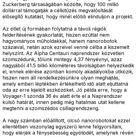
Zuckerberg társaságában közölte, hogy 100 millió
dollárral támogatják a célkitűzés megvalósítását
elősegítő kutatást, hogy minél előbb elinduljon a projekt.
Az ötlet új formában folytatná a távoli régiók
felderítésének gyakorlatát, hiszen ezúttal nem
hagyományos műholdakkal, hanem nanorobotok
százaival, netán azok ezreivel venné célba a kiszemelt
helyszínt. Az Alpha Centauri naprendszer közvetlen
szomszédunk, tőlünk mintegy 4,37 fényévnyi, azaz
nagyjából 41.5 billió kilométeres távolságban helyezkedik
el, ennek elérése azonban komoly akadályokba ütközik,
hiszen nem áll rendelkezésünkre olyan meghajtás,
amely emberi léptékben értékelhető idő alatt eljuttatná
oda az erre kijelölt eszközöket. Jó példa erre, hogy a
Voyager-1 szonda 36 év alatt érte el a Naprendszer
külső határát, innen pedig még hatalmas utat kellene
megtenni a szomszédos csillagrendszerig.
A nagy számban előállított, olcsó nanorobotokat ezzel
ellentétben viszonylag egyszerű lenne felgyorsítani,
hogy elérjék a fénysebesség egyötödét, amelynek révén