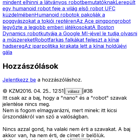
mindent elhinni a látványos robotbemutatóknak
Lerepült
egy humanoid robot feje a világ első robot UFC
küzdelmében
Humanoid robotok pakolják a
poggyászokat a tokiói reptéren
Az Ace pingpongrobot
legyőzte a legjobb emberi játékosokat
A Boston
Dynamics robotkutyája a Google MI-jével le tudja olvasni
a műszereket
Robotfarkas falkákat fejleszt a kínai
hadsereg
Az iparpolitika kirakata lett a kínai holdújévi
gála
Hozzászólások
Jelentkezz be
a hozzászóláshoz.
©
KZM
2016. 04. 25.
.
12:51
|
|
#
38
válasz
Itt csak az a baj, hogy a "nano" és a "robot" szavak
jelentése nincs meg.
Nem is fogom elmagyarázni, mert minek: itt kicsi
űrszondákról van szó a valóságban.
Nincs azzal gond, ha valaki nem érti a szavakat. A baj
akkor van, ha nem érti, de címet ír belőlük.