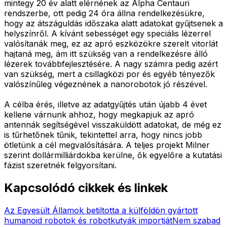
mintegy 20 év alatt elérnének az Alpha Centauri
rendszerbe, ott pedig 24 óra állna rendelkezésükre,
hogy az átszáguldás időszaka alatt adatokat gyűjtsenek a
helyszínről. A kívánt sebességet egy speciális lézerrel
valósítanák meg, ez az apró eszközökre szerelt vitorlát
hajtaná meg, ám itt szükség van a rendelkezésre álló
lézerek továbbfejlesztésére. A nagy számra pedig azért
van szükség, mert a csillagközi por és egyéb tényezők
valószínűleg végeznének a nanorobotok jó részével.
A célba érés, illetve az adatgyűjtés után újabb 4 évet
kellene várnunk ahhoz, hogy megkapjuk az apró
antennák segítségével visszaküldött adatokat, de még ez
is tűrhetőnek tűnik, tekintettel arra, hogy nincs jobb
ötletünk a cél megvalósítására. A teljes projekt Milner
szerint dollármilliárdokba kerülne, ők egyelőre a kutatási
fázist szeretnék felgyorsítani.
Kapcsolódó cikkek és linkek
Az Egyesült Államok betiltotta a külföldön gyártott
humanoid robotok és robotkutyák importját
Nem szabad