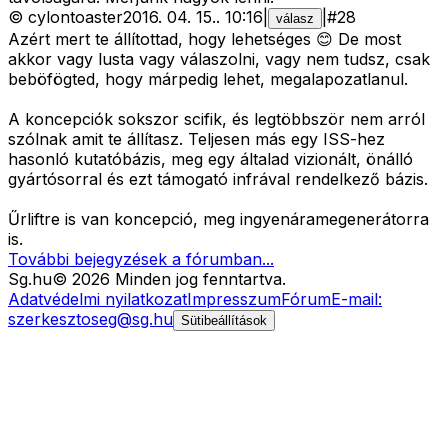
©
cylontoaster
2016. 04. 15.
.
10:16
|
|
#
28
válasz
Azért mert te állítottad, hogy lehetséges 😊 De most
akkor vagy lusta vagy válaszolni, vagy nem tudsz, csak
beböfögted, hogy márpedig lehet, megalapozatlanul.
A koncepciók sokszor scifik, és legtöbbször nem arról
szólnak amit te állítasz. Teljesen más egy ISS-hez
hasonló kutatóbázis, meg egy általad vizionált, önálló
gyártósorral és ezt támogató infrával rendelkező bázis.
Űrliftre is van koncepció, meg ingyenáramegenerátorra
is.
További bejegyzések a fórumban...
Sg
.hu
©
2026
Minden jog fenntartva.
Adatvédelmi nyilatkozat
Impresszum
Fórum
E-mail:
szerkesztoseg@sg.hu
Sütibeállítások