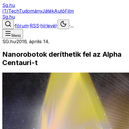
Sg.hu
IT/Tech
Tudomány
Játék
Autó
Film
Sg.hu
·
fórum
·
RSS
·
hírlevél
·
·
...
Menü
SG.hu
·
2016. április 14.
Nanorobotok deríthetik fel az Alpha
Centauri-t