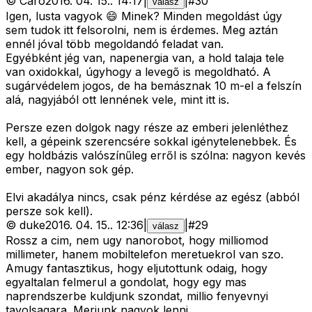
©
Caro
2016. 04. 15.
.
14:17
|
|
#
30
válasz
Igen, lusta vagyok 😄 Minek? Minden megoldást úgy
sem tudok itt felsorolni, nem is érdemes. Meg aztán
ennél jóval több megoldandó feladat van.
Egyébként jég van, napenergia van, a hold talaja tele
van oxidokkal, úgyhogy a levegő is megoldható. A
sugárvédelem jogos, de ha bemásznak 10 m-el a felszín
alá, nagyjából ott lennének vele, mint itt is.
Persze ezen dolgok nagy része az emberi jelenléthez
kell, a gépeink szerencsére sokkal igénytelenebbek. És
egy holdbázis valószínűleg erről is szólna: nagyon kevés
ember, nagyon sok gép.
Elvi akadálya nincs, csak pénz kérdése az egész (abból
persze sok kell).
©
duke
2016. 04. 15.
.
12:36
|
|
#
29
válasz
Rossz a cim, nem ugy nanorobot, hogy milliomod
millimeter, hanem mobiltelefon meretuekrol van szo.
Amugy fantasztikus, hogy eljutottunk odaig, hogy
egyaltalan felmerul a gondolat, hogy egy mas
naprendszerbe kuldjunk szondat, millio fenyevnyi
tavolsagara. Merjunk nagyok lenni.