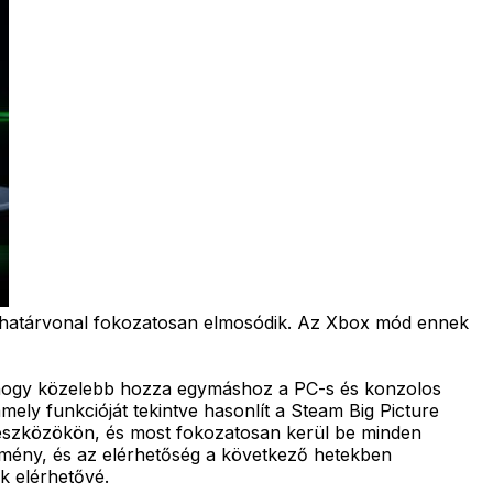
ti határvonal fokozatosan elmosódik. Az Xbox mód ennek
é, hogy közelebb hozza egymáshoz a PC-s és konzolos
mely funkcióját tekintve hasonlít a Steam Big Picture
 eszközökön, és most fokozatosan kerül be minden
élmény, és az elérhetőség a következő hetekben
k elérhetővé.