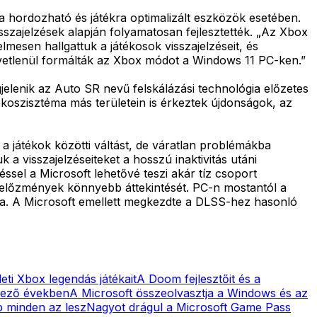
hordozható és játékra optimalizált eszközök esetében.
isszajelzések alapján folyamatosan fejlesztették. „Az Xbox
esen hallgattuk a játékosok visszajelzéseit, és
vetlenül formálták az Xbox módot a Windows 11 PC-ken.”
jelenik az Auto SR nevű felskálázási technológia előzetes
ökoszisztéma más területein is érkeztek újdonságok, az
a játékok közötti váltást, de váratlan problémákba
a visszajelzéseiteket a hosszú inaktivitás utáni
éssel a Microsoft lehetővé teszi akár tíz csoport
tékelőzmények könnyebb áttekintését. PC-n mostantól a
kra. A Microsoft emellett megkezdte a DLSS-hez hasonló
eti Xbox legendás játékait
A Doom fejlesztőit és a
tkező években
A Microsoft összeolvasztja a Windows és az
 minden az lesz
Nagyot drágul a Microsoft Game Pass