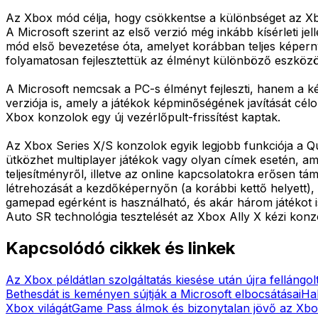
Az Xbox mód célja, hogy csökkentse a különbséget az Xb
A Microsoft szerint az első verzió még inkább kísérleti je
mód első bevezetése óta, amelyet korábban teljes képern
folyamatosan fejlesztettük az élményt különböző eszközö
A Microsoft nemcsak a PC-s élményt fejleszti, hanem a kéz
verziója is, amely a játékok képminőségének javítását cé
Xbox konzolok egy új vezérlőpult-frissítést kaptak.
Az Xbox Series X/S konzolok egyik legjobb funkciója a Qui
ütközhet multiplayer játékok vagy olyan címek esetén, amel
teljesítményről, illetve az online kapcsolatokra erősen tá
létrehozását a kezdőképernyőn (a korábbi kettő helyett), 
gamepad egérként is használható, és akár három játékot 
Auto SR technológia tesztelését az Xbox Ally X kézi konz
Kapcsolódó cikkek és linkek
Az Xbox példátlan szolgáltatás kiesése után újra fellángolt a
Bethesdát is keményen sújtják a Microsoft elbocsátásai
Hal
Xbox világát
Game Pass álmok és bizonytalan jövő az Xbo