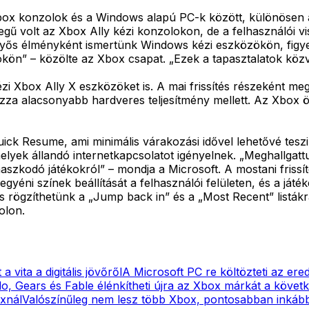
ox konzolok és a Windows alapú PC-k között, különösen a 
llegű volt az Xbox Ally kézi konzolokon, de a felhasználói v
yős élményként ismertünk Windows kézi eszközökön, figyelm
kön” – közölte az Xbox csapat. „Ezek a tapasztalatok köz
i Xbox Ally X eszközöket is. A mai frissítés részeként meg
lozza alacsonyabb hardveres teljesítmény mellett. Az Xbox 
ck Resume, ami minimális várakozási idővel lehetővé teszi 
yek állandó internetkapcsolatot igényelnek. „Meghallgattuk 
maszkodó játékokról” – mondja a Microsoft. A mostani frissít
egyéni színek beállítását a felhasználói felületen, és a já
is rögzíthetünk a „Jump back in” és a „Most Recent” listá
olon.
 vita a digitális jövőről
A Microsoft PC re költözteti az ered
o, Gears és Fable élénkítheti újra az Xbox márkát a köve
xnál
Valószínűleg nem lesz több Xbox, pontosabban inkább