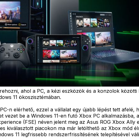
trehozni, ahol a PC, a kézi eszközök és a konzolok közöt
ndows 11 ökoszisztémában.
C-n elérhető, ezzel a vállalat egy újabb lépést tett afel
etet vezet be a Windows 11-en futó Xbox PC alkalmazásba, a
Experience (FSE) néven jelent meg az Asus ROG Xbox Ally
gyes kiválasztott piacokon ma már letölthető az Xbox mód 
ws 11 legfrissebb rendszerfrissítésének telepítésével váli