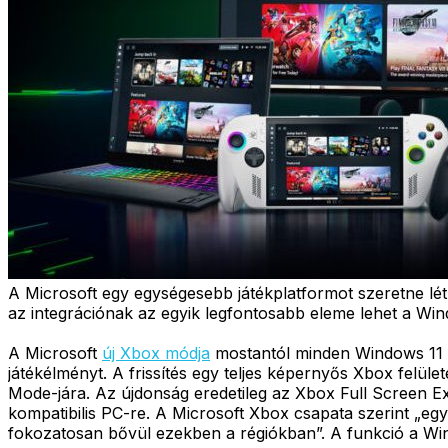
A Microsoft egy egységesebb játékplatformot szeretne lé
az integrációnak az egyik legfontosabb eleme lehet a Wi
A Microsoft
új Xbox módja
mostantól minden Windows 11 P
játékélményt. A frissítés egy teljes képernyős Xbox felül
Mode-jára. Az újdonság eredetileg az Xbox Full Screen 
kompatibilis PC-re. A Microsoft Xbox csapata szerint „e
fokozatosan bővül ezekben a régiókban”. A funkció a Windo