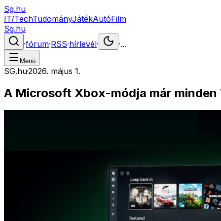
Sg.hu
IT/Tech
Tudomány
Játék
Autó
Film
Sg.hu
·
fórum
·
RSS
·
hírlevél
·
·
...
Menü
SG.hu
·
2026. május 1.
A Microsoft Xbox-módja már minden 