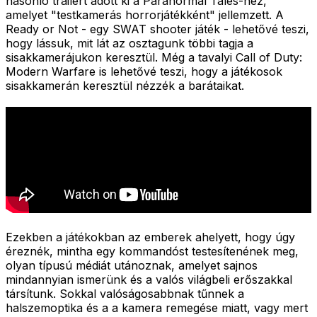
hasonló trailert adott ki a Paranormal Tales-hez,
amelyet "testkamerás horrorjátékként" jellemzett. A
Ready or Not - egy SWAT shooter játék - lehetővé teszi,
hogy lássuk, mit lát az osztagunk többi tagja a
sisakkamerájukon keresztül. Még a tavalyi Call of Duty:
Modern Warfare is lehetővé teszi, hogy a játékosok
sisakkamerán keresztül nézzék a barátaikat.
Ezekben a játékokban az emberek ahelyett, hogy úgy
éreznék, mintha egy kommandóst testesítenének meg,
olyan típusú médiát utánoznak, amelyet sajnos
mindannyian ismerünk és a valós világbeli erőszakkal
társítunk. Sokkal valóságosabbnak tűnnek a
halszemoptika és a a kamera remegése miatt, vagy mert