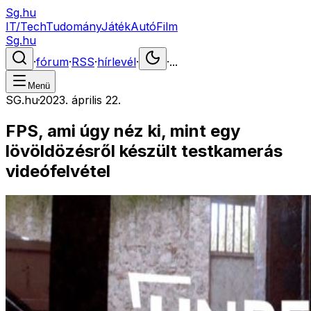
Sg.hu
IT/Tech
Tudomány
Játék
Autó
Film
Sg.hu
·
fórum
·
RSS
·
hírlevél
·
·
...
Menü
SG.hu
·
2023. április 22.
FPS, ami úgy néz ki, mint egy
lövöldözésről készült testkamerás
videófelvétel