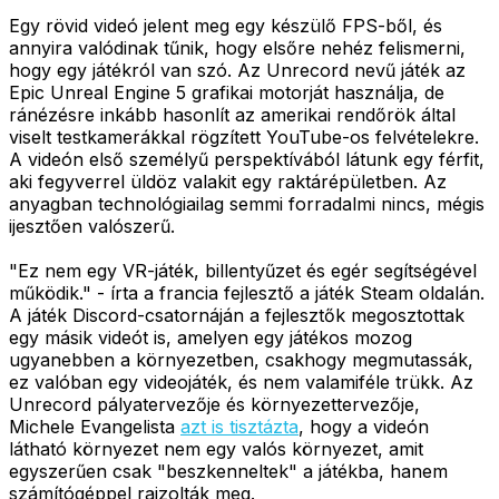
Egy rövid videó jelent meg egy készülő FPS-ből, és
annyira valódinak tűnik, hogy elsőre nehéz felismerni,
hogy egy játékról van szó. Az Unrecord nevű játék az
Epic Unreal Engine 5 grafikai motorját használja, de
ránézésre inkább hasonlít az amerikai rendőrök által
viselt testkamerákkal rögzített YouTube-os felvételekre.
A videón első személyű perspektívából látunk egy férfit,
aki fegyverrel üldöz valakit egy raktárépületben. Az
anyagban technológiailag semmi forradalmi nincs, mégis
ijesztően valószerű.
"Ez nem egy VR-játék, billentyűzet és egér segítségével
működik." - írta a francia fejlesztő a játék Steam oldalán.
A játék Discord-csatornáján a fejlesztők megosztottak
egy másik videót is, amelyen egy játékos mozog
ugyanebben a környezetben, csakhogy megmutassák,
ez valóban egy videojáték, és nem valamiféle trükk. Az
Unrecord pályatervezője és környezettervezője,
Michele Evangelista
azt is tisztázta
, hogy a videón
látható környezet nem egy valós környezet, amit
egyszerűen csak "beszkenneltek" a játékba, hanem
számítógéppel rajzolták meg.