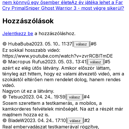
nem könnyű egy ősember élete
Az év játéka lehet a Far
Cry Primal
Sniper Ghost Warrior 3 - most végre sikerül?
Hozzászólások
Jelentkezz be
a hozzászóláshoz.
©
HubaBuba
2023. 05. 10.
.
11:37
|
|
#
6
válasz
Ez sokkal hosszabb videó:
https://www.youtube.com/watch?v=zvrRCBlTmDE
©
Macropus Rufus
2023. 05. 03.
.
13:41
|
|
#
5
válasz
azért ez elég ütős látvány. Amikor először láttam,
tényleg azt hittem, hogy ez valami átvezető videó, ami a
szokástól eltérően nem rendelet dolog, hanem rendes
videó.
Nagyon üt ez a látvány.
©
Tetsuo
2023. 04. 24.
.
19:59
|
|
#
4
válasz
Sosem szerettem a testkamerás, a mobilos, a
kamkorderes felvételek minőségét. Na azt a részét már
majdnem hozza ez is.
©
BladeW
2023. 04. 24.
.
17:10
|
|
#
2
válasz
Real embervadászat testkamerával rögzítve,