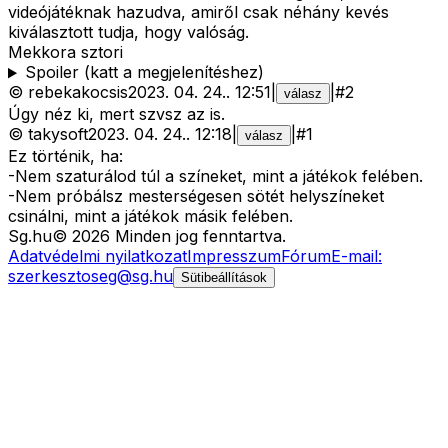
videójátéknak hazudva, amiről csak néhány kevés
kiválasztott tudja, hogy valóság.
Mekkora sztori
Spoiler (katt a megjelenítéshez)
©
rebekakocsis
2023. 04. 24.
.
12:51
|
|
#
2
válasz
Úgy néz ki, mert szvsz az is.
©
takysoft
2023. 04. 24.
.
12:18
|
|
#
1
válasz
Ez történik, ha:
-Nem szaturálod túl a színeket, mint a játékok felében.
-Nem próbálsz mesterségesen sötét helyszíneket
csinálni, mint a játékok másik felében.
Sg
.hu
©
2026
Minden jog fenntartva.
Adatvédelmi nyilatkozat
Impresszum
Fórum
E-mail:
szerkesztoseg@sg.hu
Sütibeállítások