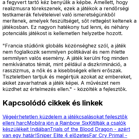
a fegyvert tartó kéz benyúlik a képbe. Amellett, hogy
realizmusra törekszenek, ezek a játékok a rendőrségi
testkamerák felvételeivel való ismeretségünkből
merítenek, amelyek feszültséget, sőt rettegést keltenek a
játékosban. Ez nagyon hatékony tud lenni, és néhány
potenciális játékost is kellemetlen helyzetbe hozott.
"Francia stúdiónk globális közönséghez szól, a játék
nem foglalkozik semmilyen politikával és nem ihlette
semmilyen valós esemény. A játék kerülni fog minden
nemkívánatos témát, mint például a diszkrimináció, a
rasszizmus, a nők és a kisebbségek elleni erőszak.
Tiszteletben tartjuk és megértjük azokat az embereket,
akiket zavarhatnak a játék képei. A művészet nem
küzdhet az értelmezés ellen." - közölték a fejlesztők.
Kapcsolódó cikkek és linkek
Végeérhetetlen küzdelem a játékcsalásokat fejlesztők
elleni harc
Mobilra jön a Rainbow Six
Kitiltják a csalók
készülékeit Indiában
Trials of the Blood Dragon - azért
van egy határ!
Sniper Elite 4 előzetes
Far Cry Primal -