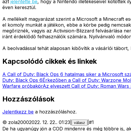
azt
jelentette be
, hogy a Nintendo illetékeseivel kötöttek 
éven keresztül.
A mellékelt magyarázat szerint a Microsoft a Minecraft es
el komoly munkát a játékon, ebbe a körbe pedig nemcsak a
megőriznék, vagyis az Activision-Blizzard felvásárlása ne
iránt érdeklődő felhasználók számára. Nyilvánvaló módon a
A beolvadással tehát alaposan kibővítik a vásárlói tábort,
Kapcsolódó cikkek és linkek
A Call of Duty: Black Ops 6 hatalmas siker a Microsoft s
Duty: Black Ops 6
Érkezőben a Call of Duty: Warzone Mob
Warfare próbakör
Az elveszett Call of Duty: Roman War
Hozzászólások
Jelentkezz be
a hozzászóláshoz.
©
zola2000
2022. 12. 22.
.
01:23
|
|
#
1
válasz
De ha ugyanúgy jön a COD mindenre és még többre is, a