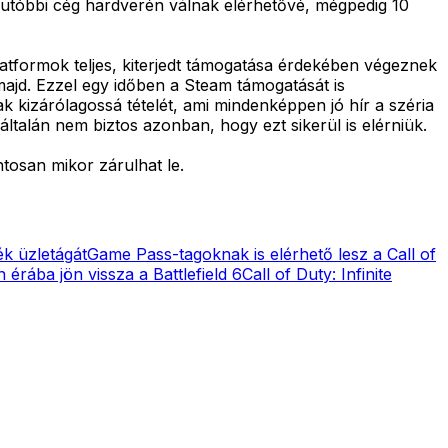
 ez utóbbi cég hardverén válnak elérhetővé, mégpedig 10
platformok teljes, kiterjedt támogatása érdekében végeznek
ajd. Ezzel egy időben a Steam támogatását is
k kizárólagossá tételét, ami mindenképpen jó hír a széria
ltalán nem biztos azonban, hogy ezt sikerül is elérniük.
ntosan mikor zárulhat le.
ék üzletágát
Game Pass-tagoknak is elérhető lesz a Call of
érába jön vissza a Battlefield 6
Call of Duty: Infinite