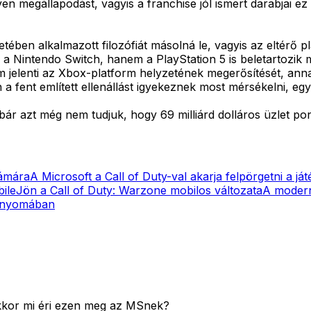
ilyen megállapodást, vagyis a franchise jól ismert darabjai
etében alkalmazott filozófiát másolná le, vagyis az eltérő 
 Nintendo Switch, hanem a PlayStation 5 is beletartozik m
m jelenti az Xbox-platform helyzetének megerősítését, anna
 fent említett ellenállást igyekeznek most mérsékelni, egyá
 bár azt még nem tudjuk, hogy 69 milliárd dolláros üzlet po
zámára
A Microsoft a Call of Duty-val akarja felpörgetni a ját
ile
Jön a Call of Duty: Warzone mobilos változata
A modern 
s nyomában
kkor mi éri ezen meg az MSnek?