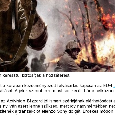
keresztül biztosítják a hozzáférést.
ft a korában kezdeményezett felvásárlás kapcsán az EU-t
nállását. A jelek szerint erre most sor kerül, bár a célköz
az Activision-Blizzard jól ismert szériájának elérhetőségé
 nyilván azért lenne szükség, mert így nagymértékben negl
ítenék a tranzakciót ellenző Sony dolgát. Érdekes módon 