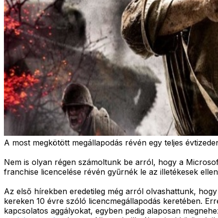
A most megkötött megállapodás révén egy teljes évtizeden 
Nem is olyan régen számoltunk be arról, hogy a Microso
franchise licencelése révén gyűrnék le az illetékesek elle
Az első hírekben eredetileg még arról olvashattunk, hogy 
kereken 10 évre szóló licencmegállapodás keretében. Erre
kapcsolatos aggályokat, egyben pedig alaposan megnehez