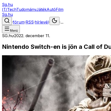
Sg.hu
IT/Tech
Tudomány
Játék
Autó
Film
Sg.hu
·
fórum
·
RSS
·
hírlevél
·
·
...
Menü
SG.hu
·
2022. december 11.
Nintendo Switch-en is jön a Call of D