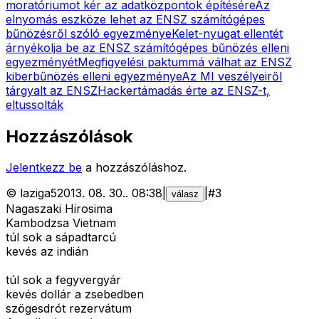
moratóriumot kér az adatközpontok építésére
Az
elnyomás eszköze lehet az ENSZ számítógépes
bűnözésről szóló egyezménye
Kelet-nyugat ellentét
árnyékolja be az ENSZ számítógépes bűnözés elleni
egyezményét
Megfigyelési paktummá válhat az ENSZ
kiberbűnözés elleni egyezménye
Az MI veszélyeiről
tárgyalt az ENSZ
Hackertámadás érte az ENSZ-t,
eltussolták
Hozzászólások
Jelentkezz be
a hozzászóláshoz.
©
laziga5
2013. 08. 30.
.
08:38
|
|
#
3
válasz
Nagaszaki Hirosima
Kambodzsa Vietnam
túl sok a sápadtarcú
kevés az indián
túl sok a fegyvergyár
kevés dollár a zsebedben
szögesdrót rezervátum