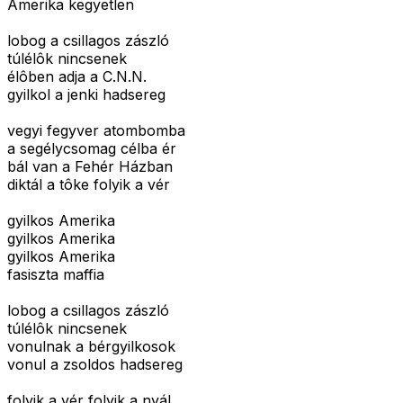
Amerika kegyetlen
lobog a csillagos zászló
túlélôk nincsenek
élôben adja a C.N.N.
gyilkol a jenki hadsereg
vegyi fegyver atombomba
a segélycsomag célba ér
bál van a Fehér Házban
diktál a tôke folyik a vér
gyilkos Amerika
gyilkos Amerika
gyilkos Amerika
fasiszta maffia
lobog a csillagos zászló
túlélôk nincsenek
vonulnak a bérgyilkosok
vonul a zsoldos hadsereg
folyik a vér folyik a nyál