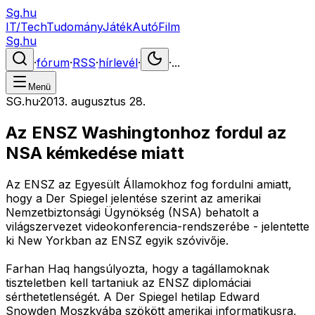
Sg.hu
IT/Tech
Tudomány
Játék
Autó
Film
Sg.hu
·
fórum
·
RSS
·
hírlevél
·
·
...
Menü
SG.hu
·
2013. augusztus 28.
Az ENSZ Washingtonhoz fordul az
NSA kémkedése miatt
Az ENSZ az Egyesült Államokhoz fog fordulni amiatt,
hogy a Der Spiegel jelentése szerint az amerikai
Nemzetbiztonsági Ügynökség (NSA) behatolt a
világszervezet videokonferencia-rendszerébe - jelentette
ki New Yorkban az ENSZ egyik szóvivője.
Farhan Haq hangsúlyozta, hogy a tagállamoknak
tiszteletben kell tartaniuk az ENSZ diplomáciai
sérthetetlenségét. A Der Spiegel hetilap Edward
Snowden Moszkvába szökött amerikai informatikusra,