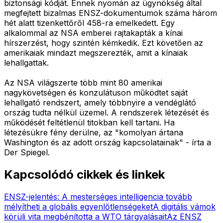
biztonsági kódját. Ennek nyomán az ügynökség által
megfejtett bizalmas ENSZ-dokumentumok száma három
hét alatt tizenkettőről 458-ra emelkedett. Egy
alkalommal az NSA emberei rajtakapták a kínai
hírszerzést, hogy szintén kémkedik. Ezt követően az
amerikaiak mindazt megszerezték, amit a kínaiak
lehallgattak.
Az NSA világszerte több mint 80 amerikai
nagykövetségen és konzulátuson működtet saját
lehallgató rendszert, amely többnyire a vendéglátó
ország tudta nélkül üzemel. A rendszerek létezését és
működését feltétlenül titokban kell tartani. Ha
létezésükre fény derülne, az "komolyan ártana
Washington és az adott ország kapcsolatainak" - írta a
Der Spiegel.
Kapcsolódó cikkek és linkek
ENSZ-jelentés: A mesterséges intelligencia tovább
mélyítheti a globális egyenlőtlenségeket
A digitális vámok
körüli vita megbénította a WTO tárgyalásait
Az ENSZ