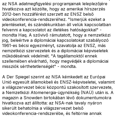
az NSA adatmegfigyelési programjainak leleplezőjére
hivatkozva azt közölte, hogy az amerikai hírszerzés
2012-ben hozzáférést szerzett az ENSZ belső
videokonferencia-rendszeréhez. "Ismerjük ezeket a
jelentéseket, és szándékunkban áll velük kapcsolatban
felvenni a kapcsolatot az illetékes hatóságokkal" -
mondta Haq. A szóvivő rámutatott, hogy a nemzetközi
jog, beleértve a diplomáciai kapcsolatokat szabályozó
1961-es bécsi egyezményt, szavatolja az ENSZ, más
nemzetközi szervezetek és a diplomáciai képviseletek
működésének védelmét. "A tagállamoktól ennek
szellemében elvárható, hogy megvédjék a diplomáciai
missziók sérthetetlenségét" - mondta.
A Der Spiegel szerint az NSA kémkedett az Európai
Unió egyesült államokbeli és ENSZ-képviseletei, valamint
a világszervezet bécsi központú szakosított szervezete,
a Nemzetközi Atomenergia-ügynökség (NAÜ) után is. A
magazin a Snowden birtokában lévő dokumentumokra
hivatkozva azt állította: az NSA-nak tavaly nyáron
sikerült behatolnia a világszervezet belső
videokonferencia-rendszerébe, és feltörnie annak