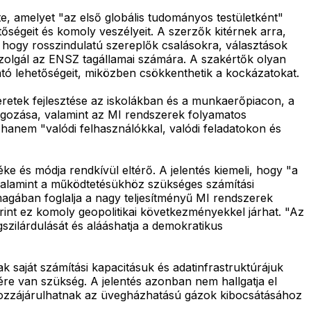
te, amelyet "az első globális tudományos testületként"
tőségeit és komoly veszélyeit. A szerzők kitérnek arra,
, hogy rosszindulatú szereplők csalásokra, választások
 szolgál az ENSZ tagállamai számára. A szakértők olyan
tó lehetőségeit, miközben csökkenthetik a kockázatokat.
meretek fejlesztése az iskolákban és a munkaerőpiacon, a
dolgozása, valamint az MI rendszerek folyamatos
 hanem "valódi felhasználókkal, valódi feladatokon és
ke és módja rendkívül eltérő. A jelentés kiemeli, hogy "a
n, valamint a működtetésükhöz szükséges számítási
agában foglalja a nagy teljesítményű MI rendszerek
int ez komoly geopolitikai következményekkel járhat. "Az
szilárdulását és alááshatja a demokratikus
k saját számítási kapacitásuk és adatinfrastruktúrájuk
sére van szükség. A jelentés azonban nem hallgatja el
 hozzájárulhatnak az üvegházhatású gázok kibocsátásához