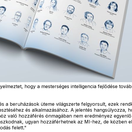
elmeztet, hogy a mesterséges intelligencia fejlődése tovább
és a beruházások üteme világszerte felgyorsult, ezek rend
jlesztéséhez és alkalmazásához. A jelentés hangsúlyozza
höz való hozzáférés önmagában nem eredményez egyenlő e
aszkodnak, ugyan hozzáférhetnek az MI-hez, de közben elve
dás felett."