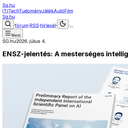
Sg.hu
IT/Tech
Tudomány
Játék
Autó
Film
Sg.hu
·
fórum
·
RSS
·
hírlevél
·
·
...
Menü
SG.hu
·
2026. július 4.
ENSZ-jelentés: A mesterséges intellig