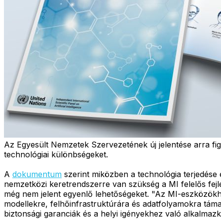
Az Egyesült Nemzetek Szervezetének új jelentése arra figy
technológiai különbségeket.
A
dokumentum
szerint miközben a technológia terjedése 
nemzetközi keretrendszerre van szükség a MI felelős fe
még nem jelent egyenlő lehetőségeket. "Az MI-eszközök
modellekre, felhőinfrastruktúrára és adatfolyamokra tám
biztonsági garanciák és a helyi igényekhez való alkalmazko