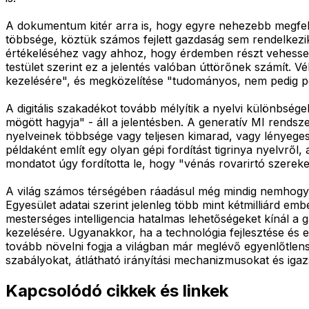
A dokumentum kitér arra is, hogy egyre nehezebb megfele
többsége, köztük számos fejlett gazdaság sem rendelkezik
értékeléséhez vagy ahhoz, hogy érdemben részt vehessen 
testület szerint ez a jelentés valóban úttörőnek számít.
kezelésére", és megközelítése "tudományos, nem pedig pol
A digitális szakadékot tovább mélyítik a nyelvi különbsége
mögött hagyja" - áll a jelentésben. A generatív MI rends
nyelveinek többsége vagy teljesen kimarad, vagy lényeg
példaként említ egy olyan gépi fordítást tigrinya nyelvről
mondatot úgy fordította le, hogy "vénás rovarirtó szereke
A világ számos térségében ráadásul még mindig nemhogy 
Egyesület adatai szerint jelenleg több mint kétmilliárd em
mesterséges intelligencia hatalmas lehetőségeket kínál a 
kezelésére. Ugyanakkor, ha a technológia fejlesztése és
tovább növelni fogja a világban már meglévő egyenlőtlen
szabályokat, átlátható irányítási mechanizmusokat és igaz
Kapcsolódó cikkek és linkek