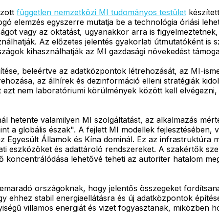
ozott
független nemzetközi MI tudományos testület
készítet
fogó elemzés egyszerre mutatja be a technológia óriási lehe
ságot vagy az oktatást, ugyanakkor arra is figyelmeztetnek
nálhatják. Az előzetes jelentés gyakorlati útmutatóként is
szágok kihasználhatják az MI gazdasági növekedést támoga
építése, beleértve az adatközpontok létrehozását, az MI-is
trehozása, az álhírek és dezinformáció elleni stratégiák ki
t ezt nem laboratóriumi körülmények között kell elvégezni,
l hetente valamilyen MI szolgáltatást, az alkalmazás mérté
mint a globális észak". A fejlett MI modellek fejlesztésébe
 Egyesült Államok és Kína dominál. Ez az infrastruktúra m
i eszközöket és adattároló rendszereket. A szakértők szer
 koncentrálódása lehetővé teheti az autoriter hatalom meg
 lemaradó országoknak, hogy jelentős összegeket fordítsana
ogy ehhez stabil energiaellátásra és új adatközpontok építé
yiségű villamos energiát és vizet fogyasztanak, miközben