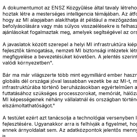
A dokumentumot az ENSZ Közgyűlése által tavaly létreh
hoztak létre a mesterséges intelligencia témájában. Az át
hogy az MI alapjaiban alakíthatja át például a mezőgazda
befolyásolására vagy más súlyos visszaélésekre is felhasz
ajánlásokat fogalmaztak meg, amelyek segítségével az or
A javaslatok között szerepel a helyi MI infrastruktúra ki
fejlesztők támogatása, nemzeti MI biztonsági intézetek lé
megfigyelése a bevezetésüket követően. A jelentés szerin
valódi környezetben".
Bár ma már világszerte több mint egymilliárd ember haszná
globális dél országai jóval lassabban vezetik be az MI-t, 
infrastruktúrába történő beruházásokban egyértelműen az
futtatásához szükséges processzorokat, memóriát, hálózat
MI képességeinek néhány vállalatnál és országban történő
elszámoltathatóságot."
A testület ezért azt tanácsolja a technológiai versenyben
fejlesztésére. Ugyanakkor arra is felhívják a figyelmet, h
ennek árnyoldalait sem. Az adatközpontok jelentős menn
is.