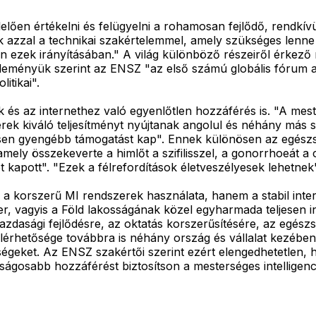
lően értékelni és felügyelni a rohamosan fejlődő, rendkív
 azzal a technikai szakértelemmel, amely szükséges lenne a
ezek irányításában." A világ különböző részeiről érkező n
 Véleményük szerint az ENSZ "az első számú globális fórum
itikai".
k és az internethez való egyenlőtlen hozzáférés is. "A mest
zerek kiváló teljesítményt nyújtanak angolul és néhány más
esen gyengébb támogatást kap". Ennek különösen az egész
, amely összekeverte a himlőt a szifilisszel, a gonorrhoeát 
t kapott". "Ezek a félrefordítások életveszélyesek lehetne
a korszerű MI rendszerek használata, hanem a stabil inte
ber, vagyis a Föld lakosságának közel egyharmada teljesen i
gazdasági fejlődésre, az oktatás korszerűsítésére, az egés
 elérhetősége továbbra is néhány ország és vállalat kezé
ségeket. Az ENSZ szakértői szerint ezért elengedhetetlen
ságosabb hozzáférést biztosítson a mesterséges intelligenc