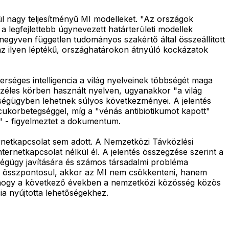
ül nagy teljesítményű MI modelleket. "Az országok
 legfejlettebb úgynevezett határterületi modellek
egyven független tudományos szakértő által összeállított
 az ilyen léptékű, országhatárokon átnyúló kockázatok
erséges intelligencia a világ nyelveinek többségét maga
 széles körben használt nyelven, ugyanakkor "a világ
ségügyben lehetnek súlyos következményei. A jelentés
a cukorbetegséggel, míg a "vénás antibiotikumot kapott"
k" - figyelmeztet a dokumentum.
rnetkapcsolat sem adott. A Nemzetközi Távközlési
nternetkapcsolat nélkül él. A jelentés összegzése szerint a
zségügy javítására és számos társadalmi probléma
ben összpontosul, akkor az MI nem csökkenteni, hanem
, hogy a következő években a nemzetközi közösség közös
ia nyújtotta lehetőségekhez.