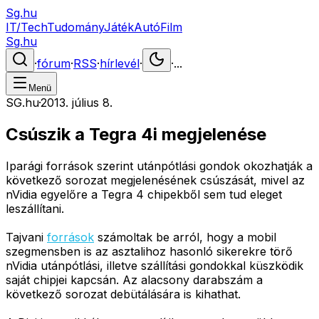
Sg.hu
IT/Tech
Tudomány
Játék
Autó
Film
Sg.hu
·
fórum
·
RSS
·
hírlevél
·
·
...
Menü
SG.hu
·
2013. július 8.
Csúszik a Tegra 4i megjelenése
Iparági források szerint utánpótlási gondok okozhatják a
következő sorozat megjelenésének csúszását, mivel az
nVidia egyelőre a Tegra 4 chipekből sem tud eleget
leszállítani.
Tajvani
források
számoltak be arról, hogy a mobil
szegmensben is az asztalihoz hasonló sikerekre törő
nVidia utánpótlási, illetve szállítási gondokkal küszködik
saját chipjei kapcsán. Az alacsony darabszám a
következő sorozat debütálására is kihathat.