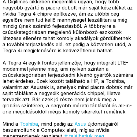
A Digitimes cikkében megemlítik ugyan, hogy több
nagyobb gyártó is piacra dobott már saját készüléket az
nVidia Tegra 4 chipre építkezve, ám ez utóbbi cég
egyelőre nem tud kellő mennyiséget leszállítani a még
mindig újnak számító fejlesztésből. A többnyire a
csúcskategóriában megjelenő különböző eszközök
létezése ellenére tehát komoly akadályok gördülhetnek
a további terjeszkedés elé, ez pedig a közvetlen utód, a
Tegra 4i megjelenésére is kedvezőtlenül hathat.
A Tegra 4i egyik fontos jellemzője, hogy integrált LTE-
modemmel jelenne meg, ami nyilván szintén a
csúcskategóriában terjeszkedni kívánó gyártók számára
lehet érdekes. Ezek között található a HP, a Toshiba,
valamint az Asustek is, amelyek mind piacra dobtak már
saját táblákat a negyedik generációs chippel, illetve
tervezik azt. Bár ezek jó része nem jelenik meg a
globális színtéren, a nagyobb méretű tábláktól és all-in-
one megoldásoktól mégis komoly sikereket remélnek.
Mind a
Toshiba
, mind pedig az
Asus
újdonságairól
beszámoltunk a Computex alatt, míg az nVidia
menetrendjének részleteit
itt találhatjuk meg
.