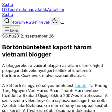
Sg.hu
IT/Tech
Tudomány
Játék
Autó
Film
Sg.hu
·
fórum
·
RSS
·
hírlevél
·
·
...
Menü
SG.hu
·
2012. szeptember 26.
Börtönbüntetést kapott három
vietnami blogger
A bloggereket a vádirat alapján az állam ellen kifejtett
propagandatevékenységért ítélték el letöltendő
börtönre. Csak évek múlva szabadulhatnak.
A két férfi és egy nő súlyos büntetést
kapott
. Ta Phong
Tan, Nguyen Van Hai és Phan Thanh Hai nevéhez
fűződött a Szabad Újságíróklub 2007-es létrehozása. A
szervezet a vélemény- és a sajtószabadságért harcolt.
Az első letartóztatásokra már néhány hónappal később
sor került. A fővárosi népbíróság az indoklásban