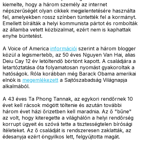
kiemelte, hogy a három személy az internet
népszerűségét olyan cikkek megjelentetésére használta
fel, amelyekben rossz színben tüntették fel a kormányt.
Emellett bírálták a helyi kommunista pártot és rombolták
az államba vetett közbizalmat, ezért nem is kaphattak
enyhe büntetést.
A Voice of America
információi
szerint a három blogger
közül a legismertebb, az 50 éves Nguyen Van Hai, alias
Deiu Cay 12 év letöltendő börtönt kapott. A családjára a
letartóztatása óta folyamatosan nyomást gyakoroltak a
hatóságok. Róla korábban még Barack Obama amerikai
elnök is
megemlékezett
a Sajtószabadság Világnapja
alkalmából.
A 43 éves Ta Phong Tannak, az egykori rendőrnek 10
évet kell rácsok mögött töltenie és azután további
három évet házi őrizetben kell maradnia. Az ő "bűne"
az volt, hogy kiteregette a világhálón a helyi rendőrség
korrupt ügyeit és szóvá tette a tisztességtelen bírósági
ítéleteket. Az ő családját is rendszeresen zaklatták, az
édesanyja ezért öngyilkos lett, felgyújtotta magát.