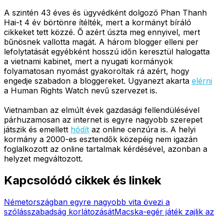
A szintén 43 éves és ügyvédként dolgozó Phan Thanh
Hai-t 4 év börtönre ítélték, mert a kormányt bíráló
cikkeket tett közzé. Ő azért úszta meg ennyivel, mert
bűnösnek vallotta magát. A három blogger elleni per
lefolytatását egyébként hosszú időn keresztül halogatta
a vietnami kabinet, mert a nyugati kormányok
folyamatosan nyomást gyakoroltak rá azért, hogy
engedje szabadon a bloggereket. Ugyanezt akarta
elérni
a Human Rights Watch nevű szervezet is.
Vietnamban az elmúlt évek gazdasági fellendülésével
párhuzamosan az internet is egyre nagyobb szerepet
játszik és emellett
hódít
az online cenzúra is. A helyi
kormány a 2000-es esztendők közepéig nem igazán
foglalkozott az online tartalmak kérdésével, azonban a
helyzet megváltozott.
Kapcsolódó cikkek és linkek
Németországban egyre nagyobb vita övezi a
szólásszabadság korlátozását
Macska-egér játék zajlik az