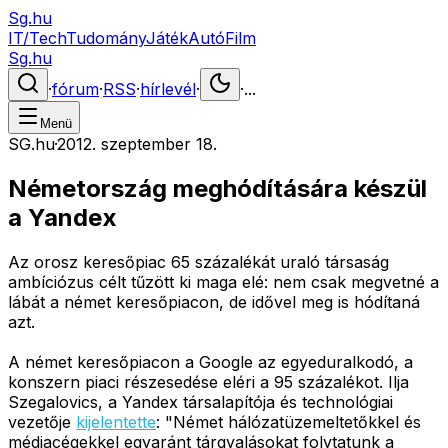
Sg.hu
IT/Tech
Tudomány
Játék
Autó
Film
Sg.hu
·
fórum
·
RSS
·
hírlevél
·
·
...
Menü
SG.hu
·
2012. szeptember 18.
Németország meghódítására készül
a Yandex
Az orosz keresőpiac 65 százalékát uraló társaság
ambíciózus célt tűzött ki maga elé: nem csak megvetné a
lábát a német keresőpiacon, de idővel meg is hódítaná
azt.
A német keresőpiacon a Google az egyeduralkodó, a
konszern piaci részesedése eléri a 95 százalékot. Ilja
Szegalovics, a Yandex társalapítója és technológiai
vezetője
kijelentette
: "Német hálózatüzemeltetőkkel és
médiacégekkel egyaránt tárgyalásokat folytatunk a