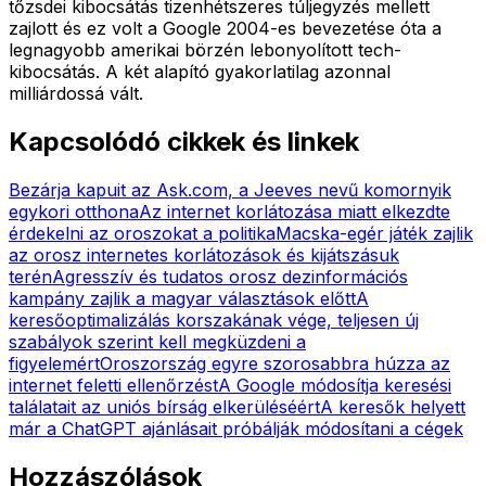
tőzsdei kibocsátás tizenhétszeres túljegyzés mellett
zajlott és ez volt a Google 2004-es bevezetése óta a
legnagyobb amerikai börzén lebonyolított tech-
kibocsátás. A két alapító gyakorlatilag azonnal
milliárdossá vált.
Kapcsolódó cikkek és linkek
Bezárja kapuit az Ask.com, a Jeeves nevű komornyik
egykori otthona
Az internet korlátozása miatt elkezdte
érdekelni az oroszokat a politika
Macska-egér játék zajlik
az orosz internetes korlátozások és kijátszásuk
terén
Agresszív és tudatos orosz dezinformációs
kampány zajlik a magyar választások előtt
A
keresőoptimalizálás korszakának vége, teljesen új
szabályok szerint kell megküzdeni a
figyelemért
Oroszország egyre szorosabbra húzza az
internet feletti ellenőrzést
A Google módosítja keresési
találatait az uniós bírság elkerüléséért
A keresők helyett
már a ChatGPT ajánlásait próbálják módosítani a cégek
Hozzászólások