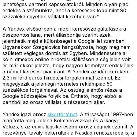
lehetséges partneri kapcsolatokról. Minden olyan piac
érdekes a számunkra, ahol a keresések több mint 90
százaléka egyetlen vállalat kezében van."
A Yandex elsősorban a mobil keresőszolgáltatásokra
összpontosítana, mert álláspontja szerint ezek
jelenthetik majd a különbséget a Google-lel szemben.
Ugyanakkor Szegalovics hangsúlyozta, hogy még nem
született végleges döntés az ügyben. Mindenesetre a
kölni dmexco online hirdetési kiállításon a cég jelen volt
és már ekkor jelezte, hogy nagyon komolyan érdeklődik
a német keresési piac iránt. A Yandex az idén kereken
2,3 milliárd eurós hirdetési forgalommal számol. Ez
megegyezik a jelenlegi internetes reklámpiac 50
százalékos forgalmával. Az összeg jelentős része a
Google büdzséjébe folyik be. Érthető, hogy ebből a
pénzből az orosz vállalat is részesedni akar.
Yandex igazi orosz
sikertörténet
. A társaságot 1997-ben
alapította meg Jelena Kolmanovszkaja és Arkagyij
Volozs, s az egyik legsikeresebb orosz cégnek számít. A
részvényei tavaly bekerültek a Nasdaq rendszerébe is, a