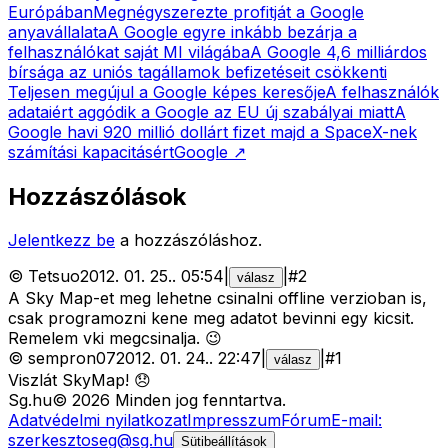
Európában
Megnégyszerezte profitját a Google
anyavállalata
A Google egyre inkább bezárja a
felhasználókat saját MI világába
A Google 4,6 milliárdos
bírsága az uniós tagállamok befizetéseit csökkenti
Teljesen megújul a Google képes keresője
A felhasználók
adataiért aggódik a Google az EU új szabályai miatt
A
Google havi 920 millió dollárt fizet majd a SpaceX-nek
számítási kapacitásért
Google
↗
Hozzászólások
Jelentkezz be
a hozzászóláshoz.
©
Tetsuo
2012. 01. 25.
.
05:54
|
|
#
2
válasz
A Sky Map-et meg lehetne csinalni offline verzioban is,
csak programozni kene meg adatot bevinni egy kicsit.
Remelem vki megcsinalja. 😉
©
sempron07
2012. 01. 24.
.
22:47
|
|
#
1
válasz
Viszlát SkyMap! 😞
Sg
.hu
©
2026
Minden jog fenntartva.
Adatvédelmi nyilatkozat
Impresszum
Fórum
E-mail:
szerkesztoseg@sg.hu
Sütibeállítások