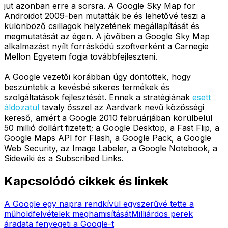
jut azonban erre a sorsra. A Google Sky Map for
Androidot 2009-ben mutatták be és lehetővé teszi a
különböző csillagok helyzetének megállapítását és
megmutatását az égen. A jövőben a Google Sky Map
alkalmazást nyílt forráskódú szoftverként a Carnegie
Mellon Egyetem fogja továbbfejleszteni.
A Google vezetői korábban úgy döntöttek, hogy
beszüntetik a kevésbé sikeres termékek és
szolgáltatások fejlesztését. Ennek a stratégiának
esett
áldozatul
tavaly ősszel az Aardvark nevű közösségi
kereső, amiért a Google 2010 februárjában körülbelül
50 millió dollárt fizetett; a Google Desktop, a Fast Flip, a
Google Maps API for Flash, a Google Pack, a Google
Web Security, az Image Labeler, a Google Notebook, a
Sidewiki és a Subscribed Links.
Kapcsolódó cikkek és linkek
A Google egy napra rendkívül egyszerűvé tette a
műholdfelvételek meghamisítását
Milliárdos perek
áradata fenyegeti a Google-t