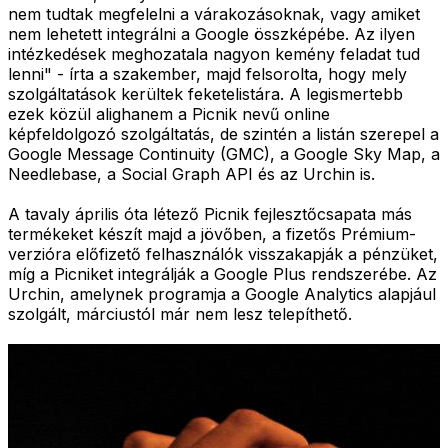
nem tudtak megfelelni a várakozásoknak, vagy amiket
nem lehetett integrálni a Google összképébe. Az ilyen
intézkedések meghozatala nagyon kemény feladat tud
lenni" - írta a szakember, majd felsorolta, hogy mely
szolgáltatások kerültek feketelistára. A legismertebb
ezek közül alighanem a Picnik nevű online
képfeldolgozó szolgáltatás, de szintén a listán szerepel a
Google Message Continuity (GMC), a Google Sky Map, a
Needlebase, a Social Graph API és az Urchin is.
A tavaly április óta létező Picnik fejlesztőcsapata más
termékeket készít majd a jövőben, a fizetős Prémium-
verzióra előfizető felhasználók visszakapják a pénzüket,
míg a Picniket integrálják a Google Plus rendszerébe. Az
Urchin, amelynek programja a Google Analytics alapjául
szolgált, márciustól már nem lesz telepíthető.