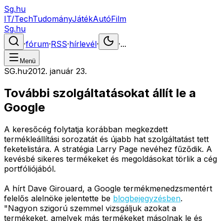
Sg.hu
IT/Tech
Tudomány
Játék
Autó
Film
Sg.hu
·
fórum
·
RSS
·
hírlevél
·
·
...
Menü
SG.hu
·
2012. január 23.
További szolgáltatásokat állít le a
Google
A keresőcég folytatja korábban megkezdett
termékleállítási sorozatát és újabb hat szolgáltatást tett
feketelistára. A stratégia Larry Page nevéhez fűződik. A
kevésbé sikeres termékeket és megoldásokat törlik a cég
portfóliójából.
A hírt Dave Girouard, a Google termékmenedzsmentért
felelős alelnöke jelentette be
blogbejegyzésben
.
"Nagyon szigorú szemmel vizsgáljuk azokat a
termékeket, amelyek más termékeket másolnak le és