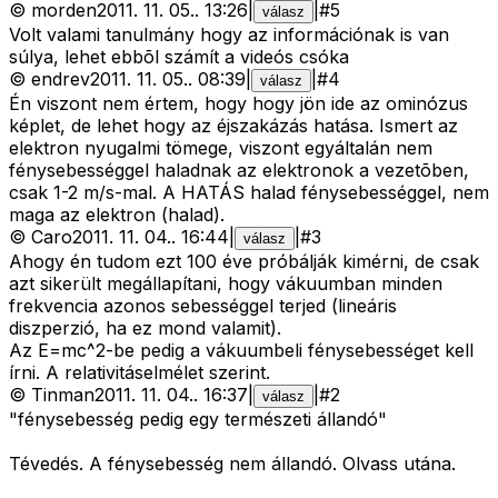
©
morden
2011. 11. 05.
.
13:26
|
|
#
5
válasz
Volt valami tanulmány hogy az információnak is van
súlya, lehet ebbõl számít a videós csóka
©
endrev
2011. 11. 05.
.
08:39
|
|
#
4
válasz
Én viszont nem értem, hogy hogy jön ide az ominózus
képlet, de lehet hogy az éjszakázás hatása. Ismert az
elektron nyugalmi tömege, viszont egyáltalán nem
fénysebességgel haladnak az elektronok a vezetõben,
csak 1-2 m/s-mal. A HATÁS halad fénysebességgel, nem
maga az elektron (halad).
©
Caro
2011. 11. 04.
.
16:44
|
|
#
3
válasz
Ahogy én tudom ezt 100 éve próbálják kimérni, de csak
azt sikerült megállapítani, hogy vákuumban minden
frekvencia azonos sebességgel terjed (lineáris
diszperzió, ha ez mond valamit).
Az E=mc^2-be pedig a vákuumbeli fénysebességet kell
írni. A relativitáselmélet szerint.
©
Tinman
2011. 11. 04.
.
16:37
|
|
#
2
válasz
"fénysebesség pedig egy természeti állandó"
Tévedés. A fénysebesség nem állandó. Olvass utána.