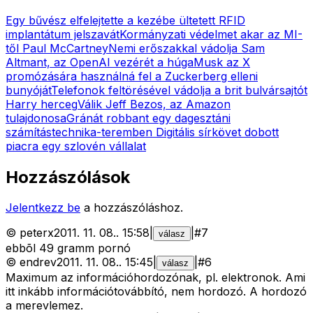
Egy bűvész elfelejtette a kezébe ültetett RFID
implantátum jelszavát
Kormányzati védelmet akar az MI-
től Paul McCartney
Nemi erőszakkal vádolja Sam
Altmant, az OpenAI vezérét a húga
Musk az X
promózására használná fel a Zuckerberg elleni
bunyóját
Telefonok feltörésével vádolja a brit bulvársajtót
Harry herceg
Válik Jeff Bezos, az Amazon
tulajdonosa
Gránát robbant egy dagesztáni
számítástechnika-teremben
Digitális sírkövet dobott
piacra egy szlovén vállalat
Hozzászólások
Jelentkezz be
a hozzászóláshoz.
©
peterx
2011. 11. 08.
.
15:58
|
|
#
7
válasz
ebbõl 49 gramm pornó
©
endrev
2011. 11. 08.
.
15:45
|
|
#
6
válasz
Maximum az információhordozónak, pl. elektronok. Ami
itt inkább információtovábbító, nem hordozó. A hordozó
a merevlemez.