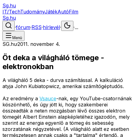
Sg.hu
IT/Tech
Tudomány
Játék
Autó
Film
Sg.hu
·
fórum
·
RSS
·
hírlevél
·
·
...
Menü
SG.hu
·
2011. november 4.
Öt deka a világháló tömege -
elektronokban
A világháló 5 deka - durva számítással. A kalkuláció
atyja John Kubiatopwicz, amerikai számítógéptudós.
Az eredmény a
Vsauce
-nak, egy YouTube-csatornának
köszönhető, és úgy jött ki, hogy szakemberei
összeadták a neten mozgásban lévő összes elektron
tömegét Albert Einstein alapképletéhez igazodón, mely
szerint az energia egyenlő a tömeg és sebesség
szorzatának négyzetével. (A világháló alatt ez esetben
természetesen annak csakis a "tartalma" értendő, a