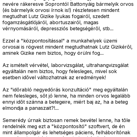
nevére rákeresve Soprontól Battonyáig bármelyik orvos
(és bármelyik orvosi írnok is!) részletesen mindent
megtudhat Lutz Gizike lyukas fogairól, szedett
fogamzásgátlójáról, abortuszairól, magas
vérnyomásáról, depressziós betegségérõl, stb...
Ezzel a "központosítással" a munkahelyek üzemi
orvosai is rögvest mindent megtudhatnak Lutz Gizikérõl,
aminek Gizike nem biztos, hogy örülni fog...
Az ismételt vérvétel, laborvizsgálat, ultrahangvizsgálat
egyáltalán nem biztos, hogy felesleges, mivel sok
esetben idõvel változhatnak az eredmények!
Az "idõrabló negyedórás konzultáció" meg egyáltalán
nem felesleges, sõt jó lenne, ha minden orvos legalább
ennyi idõt szánna a betegeire, miért baj az, ha a beteg
elmondja a panaszait?!...
Semerédy úrnak biztosan remek bevétel lenne, ha tõle
rendelnék meg ezt a "központosító" szoftvert, de én
mint állampolgár és lehetséges páciens, felháborítónak