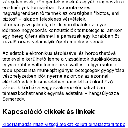
zárójelentések, röntgenfelvételek és egyéb diagnosztikai
eredmények formájában. Naponta ezres
nagyságrendben történnek az országban "biztos, ami
biztos" − alapon felesleges vérvételek,
ultrahangvizsgálatok, de ide sorolhatók az olyan
időrabló negyedórás konzultációk tömkelege is, amikor
egy beteg újfent elismétli a panaszait egy korábban őt
kezelő orvos valamelyik újabb munkatársának.
Az adatok elektronikus tárolásával és hordozhatóvá
tételével elkerülhető lenne a vizsgálatok duplikálódása,
egyszerűbbé válhatna az orvosváltás, felgyorsulna a
több specialista munkáját igénylő betegségek gyógyítása,
vészhelyzetben időt nyerne az orvos az azonnal
elérhető adatok ismeretében, emellett a különböző
városok kórházai vagy szakrendelői bátrabban
támaszkodhatnának egymás adataira − hangsúlyozza
Semerédy.
Kapcsolódó cikkek és linkek
Kibertámadás miatt vizsgálatokat kellett elhalasztani több