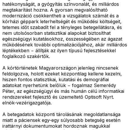
hatékonyságát, a gyógyítás színvonalát, és milliárdos
megtakarítást hozna. A gyorsan megvalósítható
modernizáció csökkentheti a vizsgálatok számát és a
kórházi géppark leterheltségét és működési költségeit,
tetemes időt szabadít fel a tényleges betegellátásra, és
nem utolsósorban statisztikai alapokat biztosíthat
egészségügyi kutatásokhoz, összességében az ágazat
működésének további optimalizációjához, akár milliárdos
léptékekben − állítják az ilyen típusú fejlesztésekkel
foglalkozó szakértők.
A kórtörténetek Magyarországon jelenleg nincsenek
feldolgozva, holott ezeket központilag kellene kezelni,
hiszen fontos statisztikai, kutatási és demográfiai
adatokat nyerhetünk belőlük − fogalmaz Semerédy
Péter, az egészségügyi és más humán célú informatikai
rendszereket fejlesztő és üzemeltető Optisoft Nyrt.
elnök-vezérigazgatója.
A betegadatok központi tárolásának megoldatlansága
miatt a páciensek egy-egy súlyosabb betegség esetén
irattárnyi dokumentumokat hordoznak magukkal