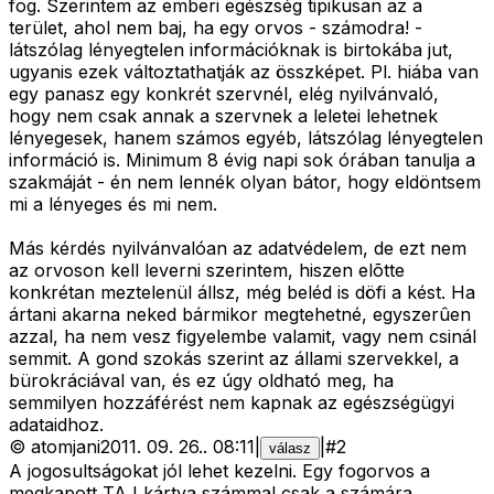
fog. Szerintem az emberi egészség tipikusan az a
terület, ahol nem baj, ha egy orvos - számodra! -
látszólag lényegtelen információknak is birtokába jut,
ugyanis ezek változtathatják az összképet. Pl. hiába van
egy panasz egy konkrét szervnél, elég nyilvánvaló,
hogy nem csak annak a szervnek a leletei lehetnek
lényegesek, hanem számos egyéb, látszólag lényegtelen
információ is. Minimum 8 évig napi sok órában tanulja a
szakmáját - én nem lennék olyan bátor, hogy eldöntsem
mi a lényeges és mi nem.
Más kérdés nyilvánvalóan az adatvédelem, de ezt nem
az orvoson kell leverni szerintem, hiszen elõtte
konkrétan meztelenül állsz, még beléd is döfi a kést. Ha
ártani akarna neked bármikor megtehetné, egyszerûen
azzal, ha nem vesz figyelembe valamit, vagy nem csinál
semmit. A gond szokás szerint az állami szervekkel, a
bürokráciával van, és ez úgy oldható meg, ha
semmilyen hozzáférést nem kapnak az egészségügyi
adataidhoz.
©
atomjani
2011. 09. 26.
.
08:11
|
|
#
2
válasz
A jogosultságokat jól lehet kezelni. Egy fogorvos a
megkapott TAJ kártya számmal csak a számára