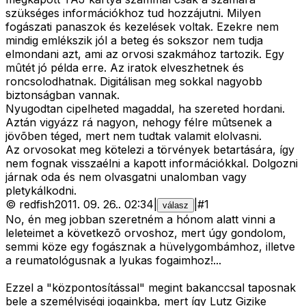
szükséges információkhoz tud hozzájutni. Milyen
fogászati panaszok és kezelések voltak. Ezekre nem
mindig emlékszik jól a beteg és sokszor nem tudja
elmondani azt, ami az orvosi szakmához tartozik. Egy
mûtét jó példa erre. Az iratok elveszhetnek és
roncsolodhatnak. Digitálisan meg sokkal nagyobb
biztonságban vannak.
Nyugodtan cipelheted magaddal, ha szereted hordani.
Aztán vigyázz rá nagyon, nehogy félre mûtsenek a
jövõben téged, mert nem tudtak valamit elolvasni.
Az orvosokat meg kötelezi a törvények betartására, így
nem fognak visszaélni a kapott információkkal. Dolgozni
járnak oda és nem olvasgatni unalomban vagy
pletykálkodni.
©
redfish
2011. 09. 26.
.
02:34
|
|
#
1
válasz
No, én meg jobban szeretném a hónom alatt vinni a
leleteimet a következõ orvoshoz, mert úgy gondolom,
semmi köze egy fogásznak a hüvelygombámhoz, illetve
a reumatológusnak a lyukas fogaimhoz!...
Ezzel a "központosítással" megint bakanccsal taposnak
bele a személyiségi jogainkba, mert így Lutz Gizike