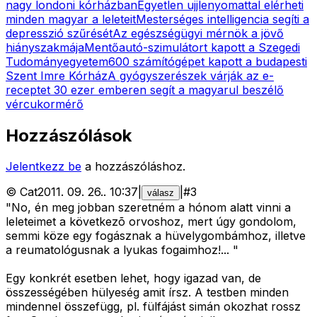
nagy londoni kórházban
Egyetlen ujjlenyomattal elérheti
minden magyar a leleteit
Mesterséges intelligencia segíti a
depresszió szűrését
Az egészségügyi mérnök a jövő
hiányszakmája
Mentőautó-szimulátort kapott a Szegedi
Tudományegyetem
600 számítógépet kapott a budapesti
Szent Imre Kórház
A gyógyszerészek várják az e-
receptet
30 ezer emberen segít a magyarul beszélő
vércukormérő
Hozzászólások
Jelentkezz be
a hozzászóláshoz.
©
Cat
2011. 09. 26.
.
10:37
|
|
#
3
válasz
"No, én meg jobban szeretném a hónom alatt vinni a
leleteimet a következõ orvoshoz, mert úgy gondolom,
semmi köze egy fogásznak a hüvelygombámhoz, illetve
a reumatológusnak a lyukas fogaimhoz!... "
Egy konkrét esetben lehet, hogy igazad van, de
összességében hülyeség amit írsz. A testben minden
mindennel összefügg, pl. fülfájást simán okozhat rossz