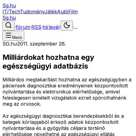
Sg.hu
IT/Tech
Tudomány
Játék
Autó
Film
Sg.hu
·
fórum
·
RSS
·
hírlevél
·
·
...
Menü
SG.hu
·
2011. szeptember 26.
Milliárdokat hozhatna egy
egészségügyi adatbázis
Milliárdos megtakarítást hozhatna az egészségügyben a
páciensek diagnosztikai eredményeinek központosított
nyilvántartása és elektronikus elérhetősége, amivel
feleslegesen ismételt vizsgálatok ezreit spórolhatnánk
meg az orvosok.
Az egészségügyi diagnosztikai berendezésekből és a
betegek kórlapjaiból érkező adatok központosított
nyilvántartása és a gyógyítás céljaira történő
elérhetősége növelhetné az egészségügyi ellátás