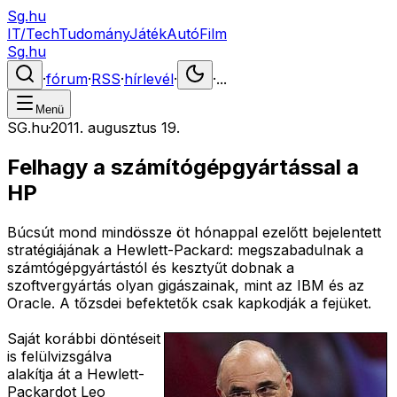
Sg.hu
IT/Tech
Tudomány
Játék
Autó
Film
Sg.hu
·
fórum
·
RSS
·
hírlevél
·
·
...
Menü
SG.hu
·
2011. augusztus 19.
Felhagy a számítógépgyártással a
HP
Búcsút mond mindössze öt hónappal ezelőtt bejelentett
stratégiájának a Hewlett-Packard: megszabadulnak a
számtógépgyártástól és kesztyűt dobnak a
szoftvergyártás olyan gigászainak, mint az IBM és az
Oracle. A tőzsdei befektetők csak kapkodják a fejüket.
Saját korábbi döntéseit
is felülvizsgálva
alakítja át a Hewlett-
Packardot Leo