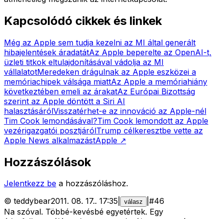
Kapcsolódó cikkek és linkek
Még az Apple sem tudja kezelni az MI által generált
hibajelentések áradatát
Az Apple beperelte az OpenAI-t,
üzleti titkok eltulajdonításával vádolja az MI
vállalatot
Meredeken drágulnak az Apple eszközei a
memóriachipek válsága miatt
Az Apple a memóriahiány
következtében emeli az árakat
Az Európai Bizottság
szerint az Apple döntött a Siri AI
halasztásáról
Visszatérhet-e az innováció az Apple-nél
Tim Cook lemondásával?
Tim Cook lemondott az Apple
vezérigazgatói posztjáról
Trump célkeresztbe vette az
Apple News alkalmazást
Apple
↗
Hozzászólások
Jelentkezz be
a hozzászóláshoz.
©
teddybear
2011. 08. 17.
.
17:35
|
|
#
46
válasz
Na szóval. Többé-kevésbé egyetértek. Egy