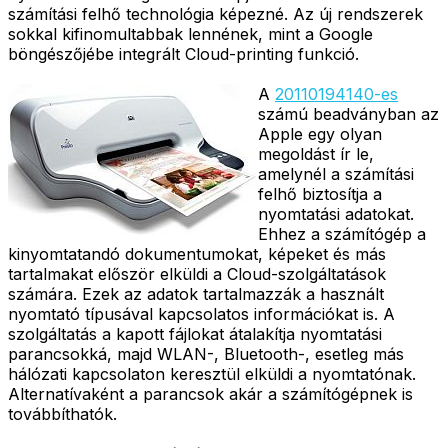
számítási felhő technológia képezné. Az új rendszerek
sokkal kifinomultabbak lennének, mint a Google
böngészőjébe integrált Cloud-printing funkció.
A
20110194140-es
számú beadványban az
Apple egy olyan
megoldást ír le,
amelynél a számítási
felhő biztosítja a
nyomtatási adatokat.
Ehhez a számítógép a
kinyomtatandó dokumentumokat, képeket és más
tartalmakat először elküldi a Cloud-szolgáltatások
számára. Ezek az adatok tartalmazzák a használt
nyomtató típusával kapcsolatos információkat is. A
szolgáltatás a kapott fájlokat átalakítja nyomtatási
parancsokká, majd WLAN-, Bluetooth-, esetleg más
hálózati kapcsolaton keresztül elküldi a nyomtatónak.
Alternatívaként a parancsok akár a számítógépnek is
továbbíthatók.