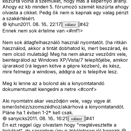
kiszúrta volna a szemüket, hogy más a képernyõ arány.
Ahogy ez kb minden 5. fórumozó szemét kiszúrta ahogy
olvasta a cikket. Pedig õk nem is kapnak egy valag pénzt
a szakértésért.
©
kjhun
2011. 08. 16.
.
22:17
|
|
#
42
válasz
Ennek nem sok értelme van <#mf1>
Nem sok átlagfelhasználó használ nyomtatót. (ha ritkán
használod, akkor a tintát dobhatod ki, mert beszárad, és
nem olcsó mulatság) Meg ha nem akarsz veszõdni vele,
beintegrálod az Windows XP/Vista/7 telepítõjébe, amikor
újrarakod (rá legyen kötve a gépre közben), és kész,
mire felmegy a windows, addigra az is telepítve lesz.
Meg ki lenne az a bolond aki a kinyomtatandó
dokumentumait kiengedni a netre <#conf>
Aki nyomtatni akar veszõdjön vele, vagy vigye át
ismerõshöz/szomszédhoz/akárhová a kinyomtatandót.
Pláne ha 1 évben 1-2* kell csak.
©
sanyicks
2011. 08. 16.
.
16:21
|
|
#
41
válasz
Én ezt reggel úgy olvastam hogy "megtévesztette a
birkákat", de szerintem úgy is tökéletesen jól hangzik 😄