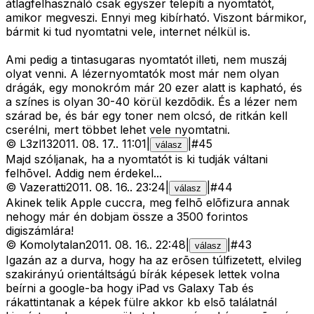
átlagfelhasználó csak egyszer telepíti a nyomtatót,
amikor megveszi. Ennyi meg kibírható. Viszont bármikor,
bármit ki tud nyomtatni vele, internet nélkül is.
Ami pedig a tintasugaras nyomtatót illeti, nem muszáj
olyat venni. A lézernyomtatók most már nem olyan
drágák, egy monokróm már 20 ezer alatt is kapható, és
a színes is olyan 30-40 körül kezdõdik. És a lézer nem
szárad be, és bár egy toner nem olcsó, de ritkán kell
cserélni, mert többet lehet vele nyomtatni.
©
L3zl13
2011. 08. 17.
.
11:01
|
|
#
45
válasz
Majd szóljanak, ha a nyomtatót is ki tudják váltani
felhõvel. Addig nem érdekel...
©
Vazeratti
2011. 08. 16.
.
23:24
|
|
#
44
válasz
Akinek telik Apple cuccra, meg felhõ elõfizura annak
nehogy már én dobjam össze a 3500 forintos
digiszámlára!
©
Komolytalan
2011. 08. 16.
.
22:48
|
|
#
43
válasz
Igazán az a durva, hogy ha az erõsen túlfizetett, elvileg
szakirányú orientáltságú bírák képesek lettek volna
beírni a google-ba hogy iPad vs Galaxy Tab és
rákattintanak a képek fülre akkor kb elsõ találatnál