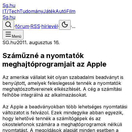
Sg.hu
IT/Tech
Tudomány
Játék
Autó
Film
Sg.hu
·
fórum
·
RSS
·
hírlevél
·
·
...
Menü
SG.hu
·
2011. augusztus 16.
Száműzné a nyomtatók
meghajtóprogramjait az Apple
Az amerikai vállalat két olyan szabadalmi beadványt is
benyújtott, amelyek feleslegessé tennék a nyomtatók
meghajtószoftvereinek elkészítését. A cég a számítási
felhőbe integrálná az alkalmazásokat.
Az Apple a beadványokban több lehetséges nyomtatási
változatot is felvázol. Ezek mindegyike abban egyezik,
hogy lehetővé tennék a számítógépek és az
okostelefonok számára a meghajtóprogramok nélküli
nyomtatást. A megoldások alapját minden esetben a