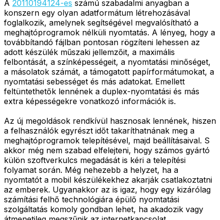
A
20110194124-es
számú szabadalmi anyagban a
konszern egy olyan adatformátum létrehozásával
foglalkozik, amelynek segítségével megvalósítható a
meghajtóprogramok nélküli nyomtatás. A lényeg, hogy a
továbbítandó fájlban pontosan rögzíteni lehessen az
adott készülék műszaki jellemzőit, a maximális
felbontását, a színképességeit, a nyomtatási minőséget,
a másolatok számát, a támogatott papírformátumokat, a
nyomtatási sebességet és más adatokat. Emellett
feltüntethetők lennének a duplex-nyomtatási és más
extra képességekre vonatkozó információk is.
Az új megoldások rendkívül hasznosak lennének, hiszen
a felhasználók egyrészt időt takaríthatnának meg a
meghajtóprogramok telepítésével, majd beállításaival. S
akkor még nem szabad elfelejteni, hogy számos gyártó
külön szoftverkulcs megadását is kéri a telepítési
folyamat során. Még nehezebb a helyzet, ha a
nyomtatót a mobil készülékekhez akarják csatlakoztatni
az emberek. Ugyanakkor az is igaz, hogy egy kizárólag
számítási felhő technológiára épülő nyomtatási
szolgáltatás komoly gondban lehet, ha akadozik vagy
átmenetileg megszűnik az internetkapcsolat.