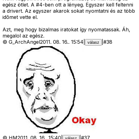
egész ötlet. A #4-ben ott a lényeg. Egyszer kell feltenni
a drivert. Az egyszer akarok sokat nyomtatni és az több
idõmet vette el.
Azt, meg hogy bizalmas iratokat így nyomatassak. Áh,
megalol az egész.
©
G_ArchAngel
2011. 08. 16.
.
15:54
|
|
#
38
válasz
©
HM
2011. 08. 16.
.
15:40
|
|
#
37
válasz