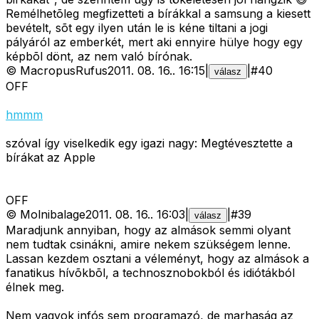
Remélhetõleg megfizetteti a bírákkal a samsung a kiesett
bevételt, sõt egy ilyen után le is kéne tiltani a jogi
pályáról az emberkét, mert aki ennyire hülye hogy egy
képbõl dönt, az nem való bírónak.
©
MacropusRufus
2011. 08. 16.
.
16:15
|
|
#
40
válasz
OFF
hmmm
szóval így viselkedik egy igazi nagy: Megtévesztette a
bírákat az Apple
OFF
©
Molnibalage
2011. 08. 16.
.
16:03
|
|
#
39
válasz
Maradjunk annyiban, hogy az almások semmi olyant
nem tudtak csinákni, amire nekem szükségem lenne.
Lassan kezdem osztani a véleményt, hogy az almások a
fanatikus hívõkbõl, a technosznobokból és idiótákból
élnek meg.
Nem vagyok infós sem programazó, de marhaság az