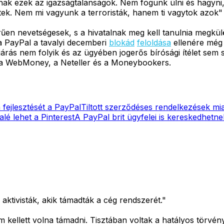
nak ezek az igazságtalanságok. Nem fogunk ülni és hagyn
netek. Nem mi vagyunk a terroristák, hanem ti vagytok azo
rűen nevetségesek, s a hivatalnak meg kell tanulnia megkülön
 a PayPal a tavalyi decemberi
blokád
feloldása
ellenére még 
járás nem folyik és az ügyében jogerős bírósági ítélet sem 
e, a WebMoney, a Neteller és a Moneybookers.
a fejlesztését a PayPal
Tiltott szerződéses rendelkezések mi
lé lehet a Pinterest
A PayPal brit ügyfelei is kereskedhetne
aktivisták, akik támadták a cég rendszerét."
kellett volna támadni. Tisztában voltak a hatályos törvény