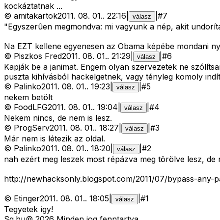
kockáztatnak ...
©
amitakartok
2011. 08. 01.
.
22:16
|
|
#
7
válasz
"Egyszerûen megmondva: mi vagyunk a nép, akit undorítan
Na EZT kellene egyenesen az Obama képébe mondani nyíl
©
Piszkos Fred
2011. 08. 01.
.
21:29
|
|
#
6
válasz
Kapják be a janimat. Engem olyan szervezetek ne szólítsa
puszta kihívásból hackelgetnek, vagy tényleg komoly indí
©
Palinko
2011. 08. 01.
.
19:23
|
|
#
5
válasz
nekem betölt
©
FoodLFG
2011. 08. 01.
.
19:04
|
|
#
4
válasz
Nekem nincs, de nem is lesz.
©
ProgServ
2011. 08. 01.
.
18:27
|
|
#
3
válasz
Már nem is létezik az oldal.
©
Palinko
2011. 08. 01.
.
18:20
|
|
#
2
válasz
nah ezért meg leszek most répázva meg törölve lesz, de 
http://newhacksonly.blogspot.com/2011/07/bypass-any-pa
©
Etinger
2011. 08. 01.
.
18:05
|
|
#
1
válasz
Tegyetek így!
Sg
.hu
©
2026
Minden jog fenntartva.