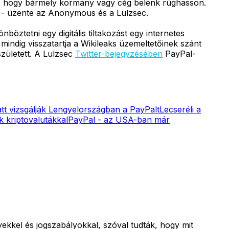
i, hogy bármely kormány vagy cég belénk rúghasson.
k" - üzente az Anonymous és a Lulzsec.
böztetni egy digitális tiltakozást egy internetes
mindig visszatartja a Wikileaks üzemeltetőinek szánt
született. A Lulzsec
Twitter-bejegyzésében
PayPal-
att vizsgálják Lengyelországban a PayPalt
Lecseréli a
k kriptovalutákkal
PayPal - az USA-ban már
ekkel és jogszabályokkal, szóval tudták, hogy mit