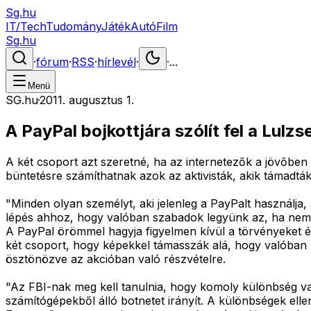
Sg.hu
IT/Tech
Tudomány
Játék
Autó
Film
Sg.hu
·
fórum
·
RSS
·
hírlevél
·
·
...
Menü
SG.hu
·
2011. augusztus 1.
A PayPal bojkottjára szólít fel a Lul
A két csoport azt szeretné, ha az internetezők a jövőben
büntetésre számíthatnak azok az aktivisták, akik támadták
"Minden olyan személyt, aki jelenleg a PayPalt használja
lépés ahhoz, hogy valóban szabadok legyünk az, ha nem
A PayPal örömmel hagyja figyelmen kívül a törvényeket 
két csoport, hogy képekkel támasszák alá, hogy valóban 
ösztönözve az akcióban való részvételre.
"Az FBI-nak meg kell tanulnia, hogy komoly különbség van 
számítógépekből álló botnetet irányít. A különbségek ell