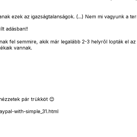
ak ezek az igazságtalanságok. (...) Nem mi vagyunk a ter
t adásban!!
nak fel semmire, akik már legalább 2-3 helyrõl lopták el 
tékaik vannak.
nézzetek pár trükköt 😊
ypal-with-simple_31.html