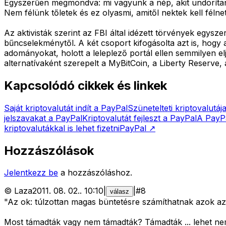
Egyszerűen megmondva: mi vagyunk a nép, akit undoríta
Nem félünk tőletek és ez olyasmi, amitől nektek kell fél
Az aktivisták szerint az FBI által idézett törvények egysze
bűncselekménytől. A két csoport kifogásolta azt is, hogy
adományokat, holott a leleplező portál ellen semmilyen el
alternatívaként szerepelt a MyBitCoin, a Liberty Reserv
Kapcsolódó cikkek és linkek
Saját kriptovalutát indít a PayPal
Szünetelteti kriptovalutáj
jelszavakat a PayPal
Kriptovalutát fejleszt a PayPal
A PayPa
kriptovalutákkal is lehet fizetni
PayPal
↗
Hozzászólások
Jelentkezz be
a hozzászóláshoz.
©
Laza
2011. 08. 02.
.
10:10
|
|
#
8
válasz
"Az ok: túlzottan magas büntetésre számíthatnak azok az 
Most támadták vagy nem támadták? Támadták ... lehet nem 