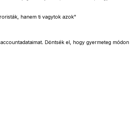
roristák, hanem ti vagytok azok"
az accountadataimat. Döntsék el, hogy gyermeteg módon