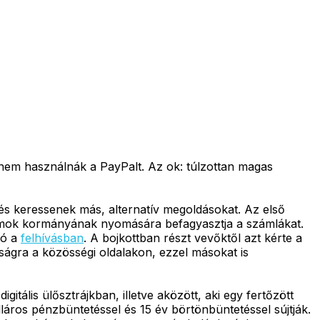
s nem használnák a PayPalt. Az ok: túlzottan magas
 és keressenek más, alternatív megoldásokat. Az első
lamok kormányának nyomására befagyasztja a számlákat.
tó a
felhívásban
. A bojkottban részt vevőktől azt kérte a
ságra a közösségi oldalakon, ezzel másokat is
tális ülősztrájkban, illetve aközött, aki egy fertőzött
áros pénzbüntetéssel és 15 év börtönbüntetéssel sújtják.