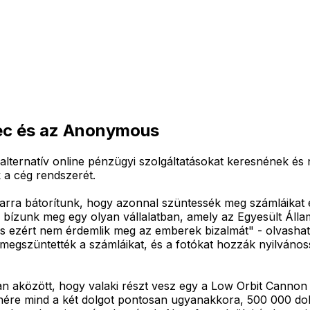
zsec és az Anonymous
 alternatív online pénzügyi szolgáltatásokat keresnének é
 a cég rendszerét.
, arra bátorítunk, hogy azonnal szüntessék meg számláikat
 bízunk meg egy olyan vállalatban, amely az Egyesült Ál
és ezért nem érdemlik meg az emberek bizalmát" - olvasha
megszüntették a számláikat, és a fotókat hozzák nyilvános
aközött, hogy valaki részt vesz egy a Low Orbit Cannon digi
enére mind a két dolgot pontosan ugyanakkora, 500 000 doll