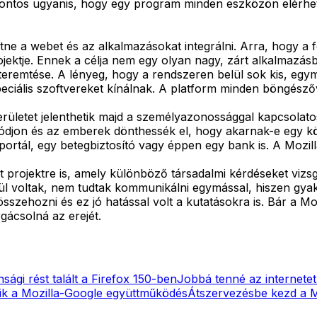
 fontos ugyanis, hogy egy program minden eszközön elérhet
tne a webet és az alkalmazásokat integrálni. Arra, hogy a 
ktje. Ennek a célja nem egy olyan nagy, zárt alkalmazásb
eremtése. A lényeg, hogy a rendszeren belül sok kis, egymás
ciális szoftvereket kínálnak. A platform minden böngészőv
területet jelenthetik majd a személyazonossággal kapcsola
on és az emberek dönthessék el, hogy akarnak-e egy közpo
portál, egy betegbiztosító vagy éppen egy bank is. A Mozill
at projektre is, amely különböző társadalmi kérdéseket vizs
ül voltak, nem tudtak kommunikálni egymással, hiszen gya
szehozni és ez jó hatással volt a kutatásokra is. Bár a Mo
gácsolná az erejét.
ági rést talált a Firefox 150-ben
Jobbá tenné az internetet
dik a Mozilla-Google együttműködés
Átszervezésbe kezd a M