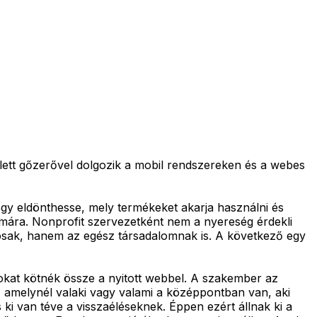
llett gőzerővel dolgozik a mobil rendszereken és a webes
hogy eldönthesse, mely termékeket akarja használni és
mára. Nonprofit szervezetként nem a nyereség érdekli
osak, hanem az egész társadalomnak is. A következő egy
sokat kötnék össze a nyitott webbel. A szakember az
amelynél valaki vagy valami a középpontban van, aki
i van téve a visszaéléseknek. Éppen ezért állnak ki a