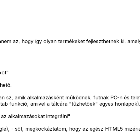
anem az, hogy így olyan termékeket fejleszthetnek ki, am
xot"
hetõ.
 van sz, amik alkalmazásként mûködnek, futnak PC-n és tel
d tab funkció, amivel a tálcára "tûzhetõek" egyes honlapok)
 az alkalmazásokat integrálni"
oogle), - sõt, megkockáztatom, hogy az egész HTML5 mizéri