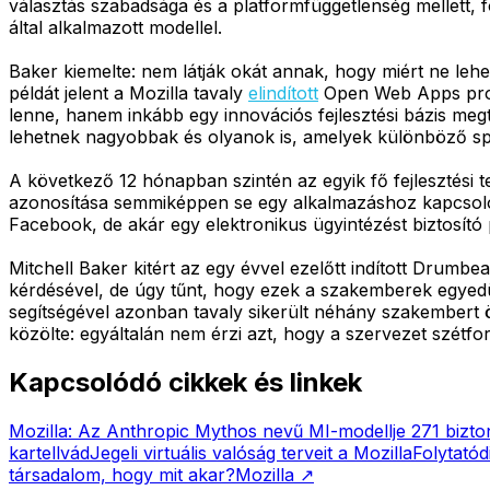
választás szabadsága és a platformfüggetlenség mellett,
által alkalmazott modellel.
Baker kiemelte: nem látják okát annak, hogy miért ne lehe
példát jelent a Mozilla tavaly
elindított
Open Web Apps proje
lenne, hanem inkább egy innovációs fejlesztési bázis megt
lehetnek nagyobbak és olyanok is, amelyek különböző spe
A következő 12 hónapban szintén az egyik fő fejlesztési 
azonosítása semmiképpen se egy alkalmazáshoz kapcsolódj
Facebook, de akár egy elektronikus ügyintézést biztosító 
Mitchell Baker kitért az egy évvel ezelőtt indított Drumbe
kérdésével, de úgy tűnt, hogy ezek a szakemberek egyed
segítségével azonban tavaly sikerült néhány szakembert ös
közölte: egyáltalán nem érzi azt, hogy a szervezet szétfor
Kapcsolódó cikkek és linkek
Mozilla: Az Anthropic Mythos nevű MI-modellje 271 biztons
kartellvád
Jegeli virtuális valóság terveit a Mozilla
Folytató
társadalom, hogy mit akar?
Mozilla
↗