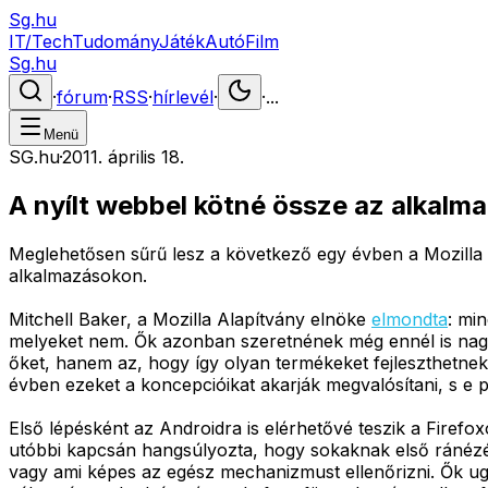
Sg.hu
IT/Tech
Tudomány
Játék
Autó
Film
Sg.hu
·
fórum
·
RSS
·
hírlevél
·
·
...
Menü
SG.hu
·
2011. április 18.
A nyílt webbel kötné össze az alkalma
Meglehetősen sűrű lesz a következő egy évben a Mozilla A
alkalmazásokon.
Mitchell Baker, a Mozilla Alapítvány elnöke
elmondta
: mi
melyeket nem. Ők azonban szeretnének még ennél is nagyo
őket, hanem az, hogy így olyan termékeket fejleszthetn
évben ezeket a koncepcióikat akarják megvalósítani, s e 
Első lépésként az Androidra is elérhetővé teszik a Firef
utóbbi kapcsán hangsúlyozta, hogy sokaknak első ránézé
vagy ami képes az egész mechanizmust ellenőrizni. Ők ugy