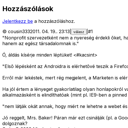
Hozzászólások
Jelentkezz be
a hozzászóláshoz.
©
cousin333
2011. 04. 19.
.
23:13
|
|
#
1
válasz
"Nonprofit szervezetként nem a nyereség érdekli õket, h
hanem az egész társadalomnak is."
Ó, áldás kísérje minden léptüket! <#kacsint>
"Elsõ lépésként az Androidra is elérhetõvé teszik a Firefo
Errõl már lekéstek, mert rég megjelent, a Marketen is elér
Ha jól értem a lényeget gyakorlatilag olyan honlapokról
alkalmazásként is elindíthatóak (mint pl. IE9-ben a pinne
"nem látják okát annak, hogy miért ne lehetne a webet és
Jó reggelt, Mrs. Baker! Páran már ezt csinálják (pl. a G
dolgoznak?