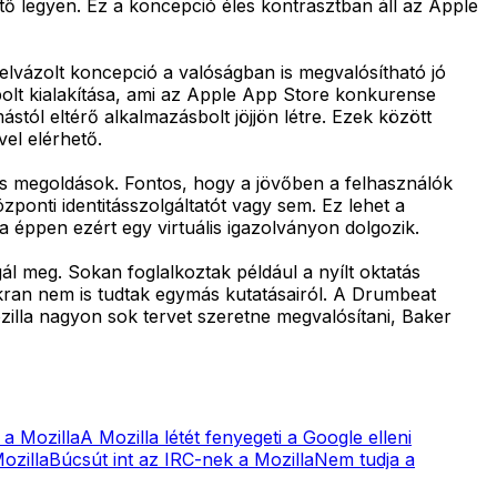
ő legyen. Ez a koncepció éles kontrasztban áll az Apple
felvázolt koncepció a valóságban is megvalósítható jó
olt kialakítása, ami az Apple App Store konkurense
tól eltérő alkalmazásbolt jöjjön létre. Ezek között
el elérhető.
tos megoldások. Fontos, hogy a jövőben a felhasználók
nti identitásszolgáltatót vagy sem. Ez lehet a
a éppen ezért egy virtuális igazolványon dolgozik.
gál meg. Sokan foglalkoztak például a nyílt oktatás
kran nem is tudtak egymás kutatásairól. A Drumbeat
zilla nagyon sok tervet szeretne megvalósítani, Baker
 a Mozilla
A Mozilla létét fenyegeti a Google elleni
ozilla
Búcsút int az IRC-nek a Mozilla
Nem tudja a