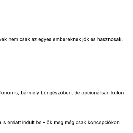
elyek nem csak az egyes embereknek jók és hasznosak,
efonon is, bármely böngészõben, de opcionálisan külön
.
a is emiatt indult be - õk meg még csak koncepciókon