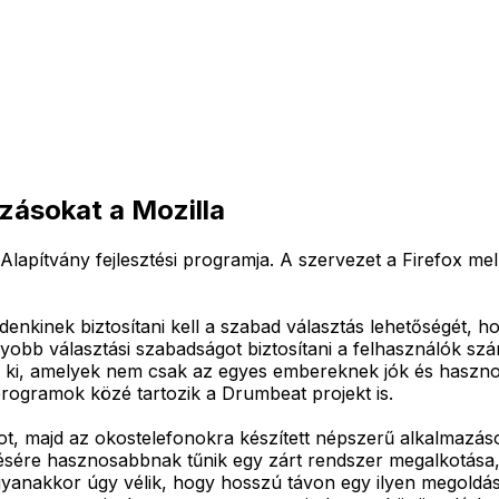
zásokat a Mozilla
lapítvány fejlesztési programja. A szervezet a Firefox me
ndenkinek biztosítani kell a szabad választás lehetőségét, 
bb választási szabadságot biztosítani a felhasználók szá
ek ki, amelyek nem csak az egyes embereknek jók és haszn
programok közé tartozik a Drumbeat projekt is.
oxot, majd az okostelefonokra készített népszerű alkalmazá
sére hasznosabbnak tűnik egy zárt rendszer megalkotása, 
anakkor úgy vélik, hogy hosszú távon egy ilyen megoldás k