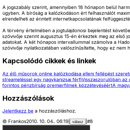
A jogszabály szerint, amennyiben 18 hónapon belül harma
ügyben. A bíróság a kalózkodáson ért felhasználót maxim
elrendelheti az érintett internetkapcsolatának felfüggesztés
A törvény értelmében a jogtulajdonosi bejelentést követőe
szóvivője szerint augusztus 15-én érkeztek meg az első jog
adatokat. A két hónapos intervallummal számolva a Hadopi
szóvivője nyilatkozatában valószínűsítette, hogy ez nem
Kapcsolódó cikkek és linkek
Az élő műsorok online kalózkodása elleni fellépést szere
streameléssel egy nagykanizsai férfi
Visszaszorulóban az
forintos pénzbírság premierfilmek közzétevéséért
A magya
Hozzászólások
Jelentkezz be
a hozzászóláshoz.
©
Frankos
2010. 10. 04.
.
06:19
|
|
#
8
válasz