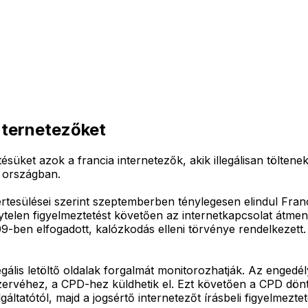
nternetezőket
ket azok a francia internetezők, akik illegálisan töltenek l
z országban.
 értesülései szerint szeptemberben ténylegesen elindul Fr
en figyelmeztetést követően az internetkapcsolat átmeneti 
-ben elfogadott, kalózkodás elleni törvénye rendelkezett. 
legális letöltő oldalak forgalmát monitorozhatják. Az engedély
zervéhez, a CPD-hez küldhetik el. Ezt követően a CPD dön
gáltatótól, majd a jogsértő internetezőt írásbeli figyelmeztet