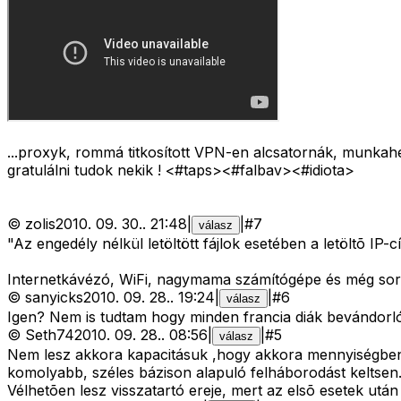
...proxyk, rommá titkosított VPN-en alcsatornák, munkahe
gratulálni tudok nekik ! <#taps>
<#falbav>
<#idiota>
©
zolis
2010. 09. 30.
.
21:48
|
|
#
7
válasz
"Az engedély nélkül letöltött fájlok esetében a letöltõ I
Internetkávézó, WiFi, nagymama számítógépe és még sor
©
sanyicks
2010. 09. 28.
.
19:24
|
|
#
6
válasz
Igen? Nem is tudtam hogy minden francia diák bevándorló
©
Seth74
2010. 09. 28.
.
08:56
|
|
#
5
válasz
Nem lesz akkora kapacitásuk ,hogy akkora mennyiségben m
komolyabb, széles bázison alapuló felháborodást keltsen
Vélhetõen lesz visszatartó ereje, mert az elsõ esetek utá