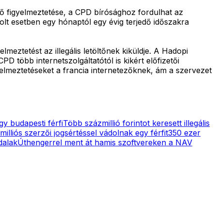
ő figyelmeztetése, a CPD bírósághoz fordulhat az
lt esetben egy hónaptól egy évig terjedő időszakra
eztetést az illegális letöltőnek kiküldje. A Hadopi
D több internetszolgáltatótól is kikért előfizetői
yelmeztetéseket a francia internetezőknek, ám a szervezet
gy budapesti férfi
Több százmillió forintot keresett illegális
lliós szerzői jogsértéssel vádolnak egy férfit
350 ezer
dalak
Úthengerrel ment át hamis szoftvereken a NAV