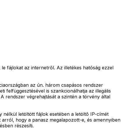
e fájlokat az internetről. Az illetékes hatóság ezzel
anciaországban az ún. három csapásos rendszer
felfüggesztésével is szankcionálhatja az illegális
A rendszer végrehajtását a szintén a törvény által
 nélkül letöltött fájlok esetében a letöltő IP-címét
t arról, hogy a panasz megalapozott-e, és amennyiben
ésben részesíti.