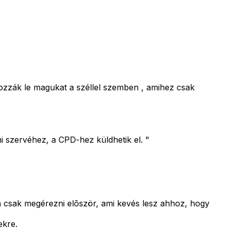
ozzák le magukat a széllel szemben , amihez csak
mi szervéhez, a CPD-hez küldhetik el. "
 csak megérezni elõször, ami kevés lesz ahhoz, hogy
ekre.