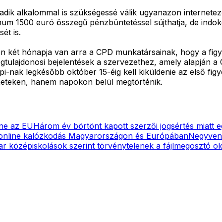
dik alkalommal is szükségessé válik ugyanazon internetez
um 1500 euró összegű pénzbüntetéssel sújthatja, de indoko
ét is.
n két hónapja van arra a CPD munkatársainak, hogy a figyelm
tulajdonosi bejelentések a szervezethez, amely alapján a CP
-nak legkésőbb október 15-éig kell kiküldenie az első fig
 heteken, hanem napokon belül megtörténik.
tne az EU
Három év börtönt kapott szerzői jogsértés miatt e
 online kalózkodás Magyarországon és Európában
Negyvenmi
r középiskolások szerint törvénytelenek a fájlmegosztó ol