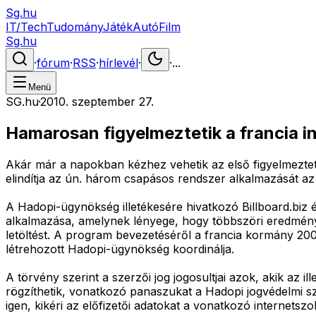
Sg.hu
IT/Tech
Tudomány
Játék
Autó
Film
Sg.hu
·
fórum
·
RSS
·
hírlevél
·
·
...
Menü
SG.hu
·
2010. szeptember 27.
Hamarosan figyelmeztetik a francia i
Akár már a napokban kézhez vehetik az első figyelmeztetésü
elindítja az ún. három csapásos rendszer alkalmazását a
A Hadopi-ügynökség illetékesére hivatkozó Billboard.biz
alkalmazása, amelynek lényege, hogy többszöri eredménytel
letöltést. A program bevezetéséről a francia kormány 2009
létrehozott Hadopi-ügynökség koordinálja.
A törvény szerint a szerzői jog jogosultjai azok, akik az il
rögzíthetik, vonatkozó panaszukat a Hadopi jogvédelmi s
igen, kikéri az előfizetői adatokat a vonatkozó internetszol