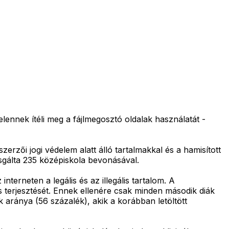
ennek ítéli meg a fájlmegosztó oldalak használatát -
zői jogi védelem alatt álló tartalmakkal és a hamisított
zsgálta 235 középiskola bevonásával.
nterneten a legális és az illegális tartalom. A
 terjesztését. Ennek ellenére csak minden második diák
 aránya (56 százalék), akik a korábban letöltött