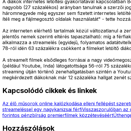
A diákok internetes letöltési gyakorlatával kapcsolatban
nagyobb (27 százalékos) arányban tanulnak a szerzői jogr
háromnegyede még egyszer sem fizetett internetes letölt
ítéli meg a fájlmegosztó oldalak használatát" - tette hozzá
Az interneten elérhető tartalmak közül változatlanul a zen
jelentős nemek szerinti eltérés tapasztalható: míg a férf
alkalmazza a streamelés (egyidejű, folyamatos adatátvitell
78-ról idén 63 százalékra csökkent a filmeket letöltő diák
A streamelt filmek elsődleges forrásai a nagy videómego
(például Youtube, Inda) látogatottsága 56-ról 75 százalé
streaming útján történő zenehallgatásban szintén a Yout
megkérdezett diákoknak már 12 százaléka hallgat zenét s
Kapcsolódó cikkek és linkek
Az élő műsorok online kalózkodása elleni fellépést szere
streameléssel egy nagykanizsai férfi
Visszaszorulóban az
forintos pénzbírság premierfilmek közzétevéséért
Úthenge
Hozzászólások