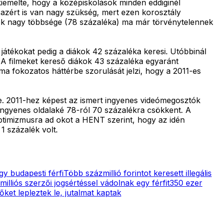
iemelte, hogy a középiskolások minden eddiginél
 azért is van nagy szükség, mert ezen korosztály
kok nagy többsége (78 százaléka) ma már törvénytelennek
, játékokat pedig a diákok 42 százaléka keresi. Utóbbinál
. A filmeket kereső diákok 43 százaléka egyaránt
rma fokozatos háttérbe szorulását jelzi, hogy a 2011-es
be. 2011-hez képest az ismert ingyenes videómegosztók
 ingyenes oldalaké 78-ról 70 százalékra csökkent. A
ptimizmusra ad okot a HENT szerint, hogy az idén
1 százalék volt.
gy budapesti férfi
Több százmillió forintot keresett illegális
lliós szerzői jogsértéssel vádolnak egy férfit
350 ezer
et lepleztek le, jutalmat kaptak