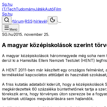
Sg.hu
IT/Tech
Tudomány
Játék
Autó
Film
Sg.hu
·
fórum
·
RSS
·
hírlevél
·
·
...
Menü
SG.hu
·
2015. november 25.
A magyar középiskolások szerint törv
A magyar középiskolások háromnegyede még soha nem fizete
derül ki a Hamisítás Elleni Nemzeti Testület (HENT) legfri
A HENT 2011-ben már készített egy országos felmérést, am
termékekkel kapcsolatos attitűdjeit és használati szokásai
A friss kutatás adataiból kiderült, hogy a középiskolások 5
megkérdezettek 60 százaléka büntethetőnek tartja a szerz
törekszik arra, hogy törvényes úton szerezze be a fogyas
tartalmak utólagos megvásárlására sem hajlandók.