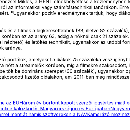
 Bendzsel Miklós, a HENT elnökhelyettese a közleményben k
ól az informatikai vagy számítástechnikai tanórákon. Erre
ésért. "Ugyanakkor pozitív eredménynek tartjuk, hogy diá
.
ék és a filmek a legkeresettebbek (88, illetve 82 százalék)
iak körében ez az arány 63, addig a nőknél csak 21 százalék
el nézhető) és letöltés technikáit, ugyanakkor az utóbbi fo
ok aránya.
sztó portálok, amelyeket a diákok 75 százaléka vesz igény
kra nőtt a streamelők körében, míg a filmekre szakosodott,
ube tölt be domináns szerepet (90 százalék), ugyanakkor o
zakosodott fizetős oldalakon, ami 2011-ben még mindössze 
tne az EU
Három év börtönt kapott szerzői jogsértés miatt e
 online kalózkodás Magyarországon és Európában
Negyvenmi
rrel ment át hamis szoftvereken a NAV
Kamerázó mozinézők