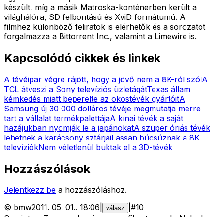
készült, míg a másik Matroska-konténerben került a
világhálóra, SD felbontású és XviD formátumú. A
filmhez különböző feliratok is elérhetők és a sorozatot
forgalmazza a Bittorrent Inc., valamint a Limewire is.
Kapcsolódó cikkek és linkek
A tévéipar végre rájött, hogy a jövő nem a 8K-ról szól
A
TCL átveszi a Sony televíziós üzletágát
Texas állam
kémkedés miatt beperelte az okostévék gyártóit
A
Samsung új 30 000 dolláros tévéje megmutatja merre
tart a vállalat termékpalettája
A kínai tévék a saját
hazájukban nyomják le a japánokat
A szuper óriás tévék
lehetnek a karácsony sztárjai
Lassan búcsúznak a 8K
televíziók
Nem véletlenül buktak el a 3D-tévék
Hozzászólások
Jelentkezz be
a hozzászóláshoz.
©
bmw
2011. 05. 01.
.
18:06
|
|
#
10
válasz