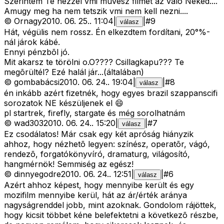
Szerintem Te nezzel vmi muvesz filmet az valo Neked....
Amugy meg ha nem tetszik vmi nem kell nezni....
©
Ornagy
2010. 06. 25.
.
11:04
|
|
#
9
válasz
Hát, végülis nem rossz. Én elkezdtem fordítani, 20°%-
nál járok kábé.
Ennyi pénzbõl jó.
Mit akarsz te törölni o.O???? Csillagkapu??? Te
megõrültél? Ezé halál jár...(általában)
©
gombabácsi
2010. 06. 24.
.
19:04
|
|
#
8
válasz
én inkább azért fizetnék, hogy egyes brazil szappanscifi
sorozatok NE készüljenek el 😄
pl startrek, firefly, stargate és még sorolhatnám
©
wad303
2010. 06. 24.
.
15:20
|
|
#
7
válasz
Ez csodálatos! Már csak egy két apróság hiányzik
ahhoz, hogy nézhetõ legyen: színész, operatõr, vágó,
rendezõ, forgatókönyvíró, dramaturg, világosító,
hangmérnök! Semmiség az egész!
©
dinnyegodre
2010. 06. 24.
.
12:51
|
|
#
6
válasz
Azért ahhoz képest, hogy mennyibe került és egy
mozifilm mennyibe kerül, hát az ár/érték aránya
nagyságrenddel jobb, mint azoknak. Gondolom rájöttek,
hogy kicsit többet kéne belefektetni a következõ részbe,