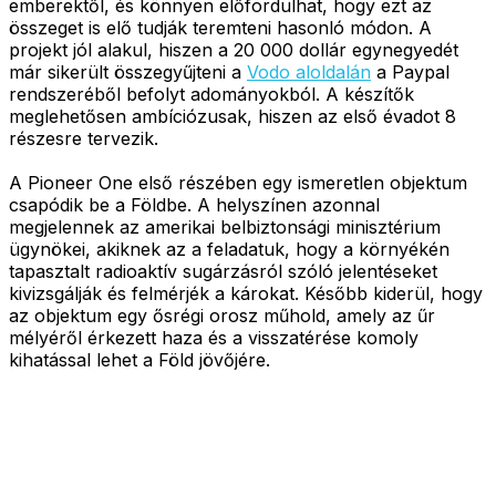
emberektől, és könnyen előfordulhat, hogy ezt az
összeget is elő tudják teremteni hasonló módon. A
projekt jól alakul, hiszen a 20 000 dollár egynegyedét
már sikerült összegyűjteni a
Vodo aloldalán
a Paypal
rendszeréből befolyt adományokból. A készítők
meglehetősen ambíciózusak, hiszen az első évadot 8
részesre tervezik.
A Pioneer One első részében egy ismeretlen objektum
csapódik be a Földbe. A helyszínen azonnal
megjelennek az amerikai belbiztonsági minisztérium
ügynökei, akiknek az a feladatuk, hogy a környékén
tapasztalt radioaktív sugárzásról szóló jelentéseket
kivizsgálják és felmérjék a károkat. Később kiderül, hogy
az objektum egy ősrégi orosz műhold, amely az űr
mélyéről érkezett haza és a visszatérése komoly
kihatással lehet a Föld jövőjére.