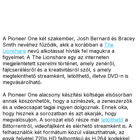
A Pioneer One két szakember, Josh Bernard és Bracey
Smith nevéhez fűződik, akik a korábban a
The
Lionshare
nevű alkotással hívták fel magukra a
figyelmet. A The Lionshare egy az interneten
megjelentetett szerelmi történet, amely zenéről,
fájlcserélésről és a kreativitásról szól, s amely
megtekinthető streamként, letölthető, illetve DVD-n is
megvásárolható.
A Pioneer One alacsony készítési költségei elsősorban
annak köszönhetők, hogy a színészek, a zeneszerzők
és a videocsapat tagjai ingyen dolgoznak. Ennek oka,
hogy hisznek a sorozatban és azt akarják, hogy
megvalósuljon. A sorozat első része már
letölthető
a
Bittorrentről, videofájlként és elérhető streamként is. A
felhasználók két formátum közül választhatnak, az
egyik felvétel 720p HD felbontású és H.264 kodekkel