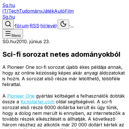
Sg.hu
IT/Tech
Tudomány
Játék
Autó
Film
Sg.hu
·
fórum
·
RSS
·
hírlevél
·
·
...
Menü
SG.hu
·
2010. június 23.
Sci-fi sorozat netes adományokból
A Pioneer One sci-fi sorozat újabb ékes példája annak,
hogy az online közösség képes akár anyagi áldozatokat
is hozni. A sorozat első része már letölthető, többféle
felirattal.
A
Pioneer One
gyártási költségeit a felhasználók dobták
össze a
Kickstarter.com
oldal segítségével. A sci-fi
sorozat első része 6000 dollárba került és úgy tűnik,
hogy a dolog nem merült ki ennyiben, az internetezők a
további részek elkészítését is állhatják. A következő
három részhez az alkotók már 20 000 dollárt kértek az