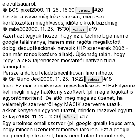
elavultságáról.
©
BCS pixel
2009. 11. 25.
.
15:30
|
|
#
20
válasz
baszki, a wave még kész sincsen, még csak
korlátozottan meghívásos, idióta cikkek bazdmeg
©
saba30
2009. 11. 25.
.
15:30
|
|
#
19
válasz
Azért azt tegyük hozzá, hogy ez a technológia nem a
google találmánya, hanem már régóta megalkotott
dolog: deduplikációnak nevezik (HP szerverek 2008 -
ban már rendelkezésre álltak). Újdonság talán, hogy
"egy" a ZFS fajrendszer mostantól natívan tudja
támogatni...
Persze a dolog feladatspecifikusan finomítható.
©
Sir Quno Jedi
2009. 11. 25.
.
15:22
|
|
#
18
válasz
Igen. Ez már a mailserver ügyeskedése és ELEVE ilyenre
kell megírni egy hatékony szoftvert (pl. még a logokat is
agyontömöríteni). De attól még maga az üzenet, ha
valamelyik szerverrõl egy MÁSIK szerverre utazik,
akkor kénytelen egyben utazni, minden részével együtt.
©
kvp
2009. 11. 25.
.
15:10
|
|
#
17
válasz
Egy ertelmes email szerver (pl. google gmail) kepes arra,
hogy minden uzenetet tomoritve taroljon. Ezt a google
meg megfejlelte azzal, hogy nem butan tomoritenek,