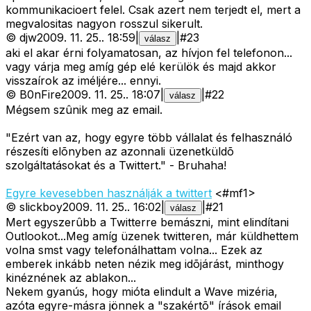
kommunikacioert felel. Csak azert nem terjedt el, mert a
megvalositas nagyon rosszul sikerult.
©
djw
2009. 11. 25.
.
18:59
|
|
#
23
válasz
aki el akar érni folyamatosan, az hívjon fel telefonon...
vagy várja meg amíg gép elé kerülök és majd akkor
visszaírok az iméljére... ennyi.
©
B0nFire
2009. 11. 25.
.
18:07
|
|
#
22
válasz
Mégsem szûnik meg az email.
"Ezért van az, hogy egyre több vállalat és felhasználó
részesíti elõnyben az azonnali üzenetküldõ
szolgáltatásokat és a Twittert."
- Bruhaha!
Egyre kevesebben használják a twittert
<#mf1>
©
slickboy
2009. 11. 25.
.
16:02
|
|
#
21
válasz
Mert egyszerûbb a Twitterre bemászni, mint elindítani
Outlookot...Meg amíg üzenek twitteren, már küldhettem
volna smst vagy telefonálhattam volna... Ezek az
emberek inkább neten nézik meg idõjárást, minthogy
kinéznének az ablakon...
Nekem gyanús, hogy mióta elindult a Wave mizéria,
azóta egyre-másra jönnek a "szakértõ" írások email