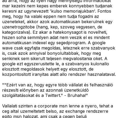
ad arra, hogy az ilyen nagy mennyisegu informaciokat
mar kezelni nem kepes emberek konnyebben tudjanak
keresni az ugynevezett 'kulso memoriajukban'. Fontos
meg, hogy ha valaki eppen nem tudja fogadni az
uzeneteket, akkor azok automatikusan bekerulnek egy
uzenetrogzitobe (hang, kep, szoveg vegyesen, de
kategorizalva). Ez akar a hatekonysagot is novelheti,
hiszen soha semmilyen adat nem veszik el es mindent
automatikusan indexel egy segedprogram. A google
wave csak egyfajta megoldas, leteznek erre szabvanyok
is, csak azok annyival bonyolultabbak, hogy meg
senkinek sem sikerult teljesen megvalositania oket. A
google ezt egyszerusitette le, a szabvanyos kulonallo
elosztott megoldasok helyett egy elosztott, de
kozpontositott iranyitas alatt allo rendszer hasznalataval.
""Ezért van az, hogy egyre több vállalat és felhasználó
részesíti elõnyben az azonnali üzenetküldõ
szolgáltatásokat és a Twittert." - Bruhaha!"
Vallalati szinten a corporate msn lenne a nyero, tehat a
ceg altal uzemeltetett belso, az exchange rendszerre
epito msn halozat, ami csak a cegen beluli