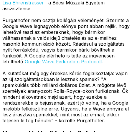
Lisa Ehrenstrasser
, a Bécsi Műszaki Egyetem
asszisztense.
Purgathofer nem osztja kollégája véleményét. Szerinte a
Google Wave legnagyobb előnye pont abban rejlik, hogy
lehetővé teszi az embereknek, hogy bármikor
válthassanak a valós idejű chatelés és az e-mailhez
hasonló kommunikáció között. Ráadásul a szolgáltatás
nyílt forráskódú, vagyis bármikor bárki bővítheti a
funkcióit. A Google elérhető is tette az ingyenesen
letölthető
Google Wave Federation Protocolt
.
A kutatókat még egy érdekes kérés foglalkoztatja: vajon
az új szolgáltatásokban is lesznek spamek? "A
spamküldés több milliárd dolláros üzlet. A mögötte lévő
személyek aranyozott Rolls-Royce-okon furikáznak. Ők
mindent elkövetnek majd azért, hogy ezekbe a
rendszerekbe is bejussanak, ezért jó volna, ha a Google
mielőbb felkészülne erre. Ugyanis, ha a Wave annyira el
lesz árasztva spamekkel, mint most az e-mail, akkor
teljesen le fog bénulni" - közölte Purgathofer.