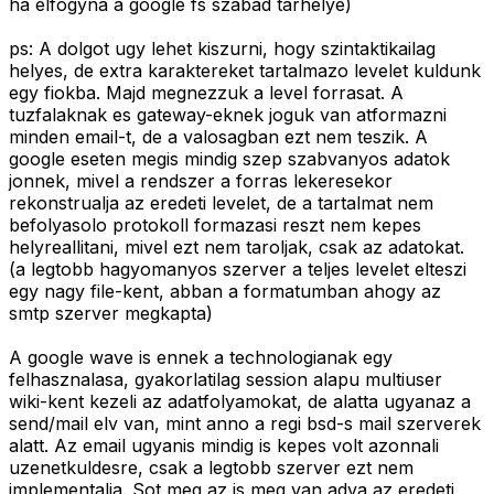
ha elfogyna a google fs szabad tarhelye)
ps: A dolgot ugy lehet kiszurni, hogy szintaktikailag
helyes, de extra karaktereket tartalmazo levelet kuldunk
egy fiokba. Majd megnezzuk a level forrasat. A
tuzfalaknak es gateway-eknek joguk van atformazni
minden email-t, de a valosagban ezt nem teszik. A
google eseten megis mindig szep szabvanyos adatok
jonnek, mivel a rendszer a forras lekeresekor
rekonstrualja az eredeti levelet, de a tartalmat nem
befolyasolo protokoll formazasi reszt nem kepes
helyreallitani, mivel ezt nem taroljak, csak az adatokat.
(a legtobb hagyomanyos szerver a teljes levelet elteszi
egy nagy file-kent, abban a formatumban ahogy az
smtp szerver megkapta)
A google wave is ennek a technologianak egy
felhasznalasa, gyakorlatilag session alapu multiuser
wiki-kent kezeli az adatfolyamokat, de alatta ugyanaz a
send/mail elv van, mint anno a regi bsd-s mail szerverek
alatt. Az email ugyanis mindig is kepes volt azonnali
uzenetkuldesre, csak a legtobb szerver ezt nem
implementalja. Sot meg az is meg van adva az eredeti