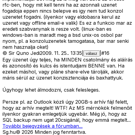
rfc-ben, hogy mit kell tenni ha az azonnali uzenet
fogadoja eppen nincs belepve es igy nem tud konzol
uzenetet fogadni. (ilyenkor vagy eldobasra kerul az
uzenet vagy offline email-e valik) Es ez a funkcio mar az
eredeti szabvanynak is resze volt. (linux-ban es
windows-ban is maradt meg a bsd unix-os osbol par
nyom, pl. a konzoluzenetek tamogatasa, bar mar senki
nem hasznalja oket)
©
Sir Quno Jedi
2009. 11. 25.
.
13:35
|
|
#
16
válasz
Egy üzenet úgy teljes, ha MINDEN csatolmány és aláírás
és azonosító és kulcs és istentudjami BENNE van. Ha
ezeket máshol, vagy pláne share-elve tárolják, akkor
máris sérül az üzenet konzisztenciája és baxhattyuk.
Úgyhogy lehet álmodozni, csak felesleges.
Persze pl. az Outlook közli úgy 20GB-s arhív fájl felett,
hogy az arhív megtelt! WTF! Az MS mérnökök felmenõit
ilyenkor gyakran emlegetjük ugyebár. Még jó, hogy az
SQL backup nem ugat 20csigánál, hogy emmá megtelt...
További bejegyzések a fórumban...
Sg
.hu
©
2026
Minden jog fenntartva.