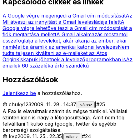
Kapcsolódó cikkek és linkek
A Google végre megengedi a Gmail cím módosítását
Az
MI átveszi az irányítást a Gmail levelesládája felett
A
Google végre lehetővé teszi a Gmail cím módosítását a
fiók megtartása mellett
A Gmail alkalmazás mostantól
összefoglalja a leveleket, akár akarja az ember, akár
nem
Maliba áramlik az amerikai katonai levelezés
Nem
tudta teljesen kiváltani az e-maileket az Atos
Origin
Kiskapuk jöhetnek a levelezőprogramokban is
Az
emailek 60 százaléka ártó szándékú
Hozzászólások
Jelentkezz be
a hozzászóláshoz.
©
chuky123
2009. 11. 28.
.
14:37
|
|
#
25
válasz
A Fax is elavultnak számit és mégse tünik el. Vállalati
szinten igen is nagy a létjogosultsága. Amit nem fog
felválltani 1 külsõ cég (google, twitter és egyébb
baromság) szolgáltatása.
©
kvp
2009. 11. 25.
.
22:35
|
|
#
24
válasz