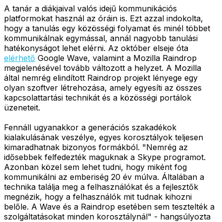
A tanár a diákjaival valós idejű kommunikációs
platformokat használ az óráin is. Ezt azzal indokolta,
hogy a tanulás egy közösségi folyamat és minél többet
kommunikálnak egymással, annál nagyobb tanulási
hatékonyságot lehet elérni. Az október elseje óta
elérhető
Google Wave, valamint a Mozilla Raindrop
megjelenésével tovább változott a helyzet. A Mozilla
által nemrég elindított Raindrop projekt lényege egy
olyan szoftver létrehozása, amely egyesíti az összes
kapcsolattartási technikát és a közösségi portálok
üzeneteit.
Fennáll ugyanakkor a generációs szakadékok
kialakulásának veszélye, egyes korosztályok teljesen
kimaradhatnak bizonyos formákból. "Nemrég az
idősebbek felfedezték maguknak a Skype programot.
Azonban közel sem lehet tudni, hogy miként fog
kommunikálni az emberiség 20 év múlva. Általában a
technika találja meg a felhasználókat és a fejlesztők
megnézik, hogy a felhasználók mit tudnak kihozni
belőle. A Wave és a Raindrop esetében sem tesztelték a
szolgáltatásokat minden korosztálynál" - hangsúlyozta