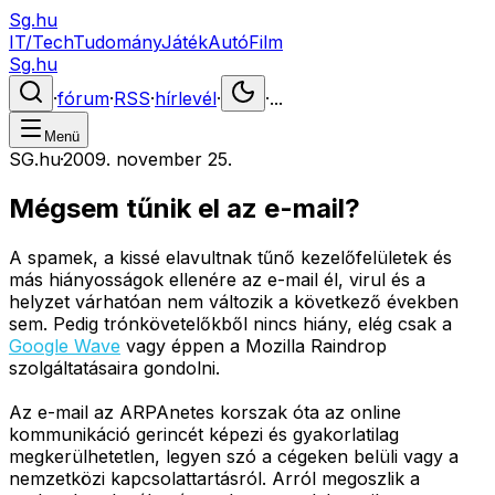
Sg.hu
IT/Tech
Tudomány
Játék
Autó
Film
Sg.hu
·
fórum
·
RSS
·
hírlevél
·
·
...
Menü
SG.hu
·
2009. november 25.
Mégsem tűnik el az e-mail?
A spamek, a kissé elavultnak tűnő kezelőfelületek és
más hiányosságok ellenére az e-mail él, virul és a
helyzet várhatóan nem változik a következő években
sem. Pedig trónkövetelőkből nincs hiány, elég csak a
Google Wave
vagy éppen a Mozilla Raindrop
szolgáltatásaira gondolni.
Az e-mail az ARPAnetes korszak óta az online
kommunikáció gerincét képezi és gyakorlatilag
megkerülhetetlen, legyen szó a cégeken belüli vagy a
nemzetközi kapcsolattartásról. Arról megoszlik a