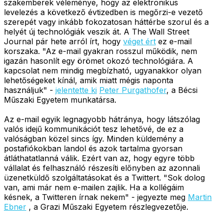
szakemberek véleménye, hogy az elektronikus
levelezés a következő évtizedben is megőrzi-e vezető
szerepét vagy inkább fokozatosan háttérbe szorul és a
helyét új technológiák veszik át. A The Wall Street
Journal pár hete arról írt, hogy
véget ért
ez e-mail
korszaka. "Az e-mail gyakran rosszul működik, nem
igazán hasonlít egy örömet okozó technológiára. A
kapcsolat nem mindig megbízható, ugyanakkor olyan
lehetőségeket kínál, amik miatt mégis naponta
használjuk" -
jelentette ki
Peter Purgathofer
, a Bécsi
Műszaki Egyetem munkatársa.
Az e-mail egyik legnagyobb hátránya, hogy látszólag
valós idejű kommunikációt tesz lehetővé, de ez a
valóságban közel sincs így. Minden küldemény a
postafiókokban landol és azok tartalma gyorsan
átláthatatlanná válik. Ezért van az, hogy egyre több
vállalat és felhasználó részesíti előnyben az azonnali
üzenetküldő szolgáltatásokat és a Twittert. "Sok dolog
van, ami már nem e-mailen zajlik. Ha a kollégáim
késnek, a Twitteren írnak nekem" - jegyezte meg
Martin
Ebner
, a Grazi Műszaki Egyetem részlegvezetője.