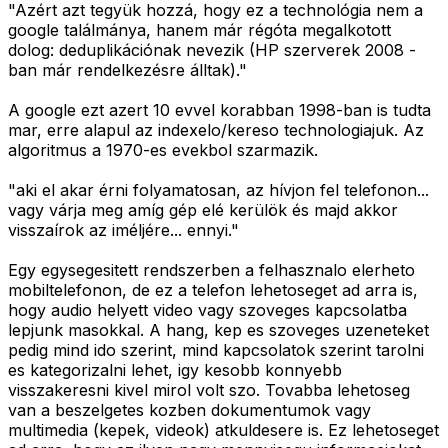
"Azért azt tegyük hozzá, hogy ez a technológia nem a
google találmánya, hanem már régóta megalkotott
dolog: deduplikációnak nevezik (HP szerverek 2008 -
ban már rendelkezésre álltak)."
A google ezt azert 10 evvel korabban 1998-ban is tudta
mar, erre alapul az indexelo/kereso technologiajuk. Az
algoritmus a 1970-es evekbol szarmazik.
"aki el akar érni folyamatosan, az hívjon fel telefonon...
vagy várja meg amíg gép elé kerülök és majd akkor
visszaírok az iméljére... ennyi."
Egy egysegesitett rendszerben a felhasznalo elerheto
mobiltelefonon, de ez a telefon lehetoseget ad arra is,
hogy audio helyett video vagy szoveges kapcsolatba
lepjunk masokkal. A hang, kep es szoveges uzeneteket
pedig mind ido szerint, mind kapcsolatok szerint tarolni
es kategorizalni lehet, igy kesobb konnyebb
visszakeresni kivel mirol volt szo. Tovabba lehetoseg
van a beszelgetes kozben dokumentumok vagy
multimedia (kepek, videok) atkuldesere is. Ez lehetoseget