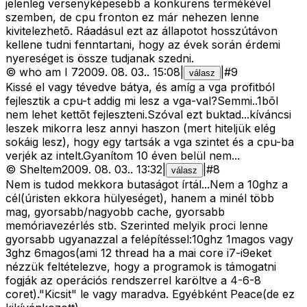
jelenleg versenyképesebb a konkurens termékével
szemben, de cpu fronton ez már nehezen lenne
kivitelezhetõ. Ráadásul ezt az állapotot hosszútávon
kellene tudni fenntartani, hogy az évek során érdemi
nyereséget is össze tudjanak szedni.
©
who am I 7
2009. 08. 03.
.
15:08
|
|
#
9
válasz
Kissé el vagy tévedve bátya, és amíg a vga profitból
fejlesztik a cpu-t addig mi lesz a vga-val?Semmi..1bõl
nem lehet kettõt fejleszteni.Szóval ezt buktad...kíváncsi
leszek mikorra lesz annyi haszon (mert hiteljük elég
sokáig lesz), hogy egy tartsák a vga szintet és a cpu-ba
verjék az intelt.Gyanítom 10 éven belül nem...
©
Sheltem
2009. 08. 03.
.
13:32
|
|
#
8
válasz
Nem is tudod mekkora butaságot írtál...Nem a 10ghz a
cél(úristen ekkora hülyeséget), hanem a minél több
mag, gyorsabb/nagyobb cache, gyorsabb
memóriavezérlés stb. Szerinted melyik proci lenne
gyorsabb ugyanazzal a felépítéssel:10ghz 1magos vagy
3ghz 6magos(ami 12 thread ha a mai core i7-i9eket
nézzük feltételezve, hogy a programok is támogatni
fogják az operációs rendszerrel karöltve a 4-6-8
coret)."Kicsit" le vagy maradva. Egyébként Peace(de ez