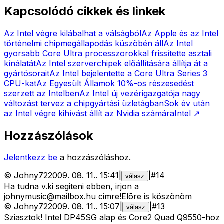
Kapcsolódó cikkek és linkek
Az Intel végre kilábalhat a válságból
Az Apple és az Intel
történelmi chipmegállapodás küszöbén áll
Az Intel
gyorsabb Core Ultra processzorokkal frissítette asztali
kínálatát
Az Intel szerverchipek előállítására állítja át a
gyártósorait
Az Intel bejelentette a Core Ultra Series 3
CPU-kat
Az Egyesült Államok 10%-os részesedést
szerzett az Intelben
Az Intel új vezérigazgatója nagy
változást tervez a chipgyártási üzletágban
Sok év után
az Intel végre kihívást állít az Nvidia számára
Intel
↗
Hozzászólások
Jelentkezz be
a hozzászóláshoz.
©
Johny72
2009. 08. 11.
.
15:41
|
|
#
14
válasz
Ha tudna v.ki segiteni ebben, irjon a
johnymusic@mailbox.hu
cimre!Elõre is köszönöm
©
Johny72
2009. 08. 11.
.
15:07
|
|
#
13
válasz
Sziasztok! Intel DP45SG alap és Core2 Quad Q9550-hoz