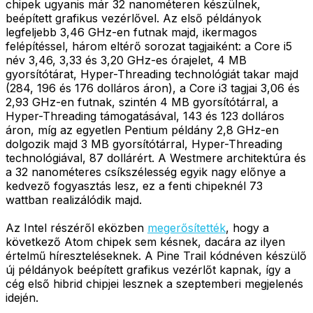
chipek ugyanis már 32 nanométeren készülnek,
beépített grafikus vezérlővel. Az első példányok
legfeljebb 3,46 GHz-en futnak majd, ikermagos
felépítéssel, három eltérő sorozat tagjaiként: a Core i5
név 3,46, 3,33 és 3,20 GHz-es órajelet, 4 MB
gyorsítótárat, Hyper-Threading technológiát takar majd
(284, 196 és 176 dolláros áron), a Core i3 tagjai 3,06 és
2,93 GHz-en futnak, szintén 4 MB gyorsítótárral, a
Hyper-Threading támogatásával, 143 és 123 dolláros
áron, míg az egyetlen Pentium példány 2,8 GHz-en
dolgozik majd 3 MB gyorsítótárral, Hyper-Threading
technológiával, 87 dollárért. A Westmere architektúra és
a 32 nanométeres csíkszélesség egyik nagy előnye a
kedvező fogyasztás lesz, ez a fenti chipeknél 73
wattban realizálódik majd.
Az Intel részéről eközben
megerősítették
, hogy a
következő Atom chipek sem késnek, dacára az ilyen
értelmű híreszteléseknek. A Pine Trail kódnéven készülő
új példányok beépített grafikus vezérlőt kapnak, így a
cég első hibrid chipjei lesznek a szeptemberi megjelenés
idején.