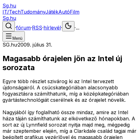
Sg.hu
IT/Tech
Tudomány
Játék
Autó
Film
Sg.hu
·
fórum
·
RSS
·
hírlevél
·
·
...
Menü
SG.hu
·
2009. július 31.
Magasabb órajelen jön az Intel új
sorozata
Egyre több részlet szivárog ki az Intel tervezett
újdonságairól. A csúcskategóriában alacsonyabb
fogyasztásra számíthatunk, míg a középkategóriában
gyártástechnológiát cserélnek és az órajelet növelik.
Nagyjából így foglalható össze mindaz, amire az Intel
háza táján számíthatunk az elkövetkező hónapokban. A
sort az új Lynnfield sorozat nyitja majd meg, mégpedig
már szeptember elején, míg a Clarkdale család tagjai már
beépített grafikus vezérlővel és magasabb órajelen