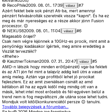
kikívánkozott)
©
RecoPhile
2009. 08. 01.
.
17:39
|
|
#
7
válasz
Azért fektet bele sok pénzt Ati-ba, mert amennyi
pénzért felvásárolták szeretnék vissza "kapni". És ha ez
meg és már nyereséges ez a része akkor jönn Fusion
proceszor. 😊
©
NEXUS6
2009. 08. 01.
.
11:04
|
|
#
6
válasz
Magasabb órajel?
Csak nem végre kijönnek a 10GHz-es procik, mint amit a
penyónégy kiadásakor ígértek, meg amire eredetileg a
Viszlát tervezték!?
<#hehe>
©
KasztnerTokman
2009. 07. 31.
.
20:47
|
|
#
5
válasz
AMD-n látszik hogy minden erõt(pénzét) vga-ba fekteti
és az ATI jön fel mint a talajvíz addig kell ütni a vasat
amíg meleg. Aztán vga profitból lehet jó procikat
fejleszteni. Ez az amit zseniálisan csinált az amd
kétlábon áll ha az egyik kidõl még mindig ott van a
másik, lehet intel most erõsebb és fél-egyéven belül a
trend nem is fog megváltozni ,de utána sose lehet tudni.
Mondjuk volt kitõl(konkurenciától persze 😊 tanulni.
További bejegyzések a fórumban...
Sg
.hu
©
2026
Minden jog fenntartva.