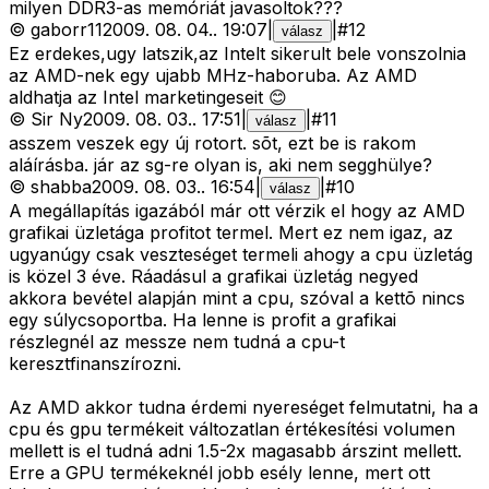
milyen DDR3-as memóriát javasoltok???
©
gaborr11
2009. 08. 04.
.
19:07
|
|
#
12
válasz
Ez erdekes,ugy latszik,az Intelt sikerult bele vonszolnia
az AMD-nek egy ujabb MHz-haboruba. Az AMD
aldhatja az Intel marketingeseit 😊
©
Sir Ny
2009. 08. 03.
.
17:51
|
|
#
11
válasz
asszem veszek egy új rotort. sõt, ezt be is rakom
aláírásba. jár az sg-re olyan is, aki nem segghülye?
©
shabba
2009. 08. 03.
.
16:54
|
|
#
10
válasz
A megállapítás igazából már ott vérzik el hogy az AMD
grafikai üzletága profitot termel. Mert ez nem igaz, az
ugyanúgy csak veszteséget termeli ahogy a cpu üzletág
is közel 3 éve. Ráadásul a grafikai üzletág negyed
akkora bevétel alapján mint a cpu, szóval a kettõ nincs
egy súlycsoportba. Ha lenne is profit a grafikai
részlegnél az messze nem tudná a cpu-t
keresztfinanszírozni.
Az AMD akkor tudna érdemi nyereséget felmutatni, ha a
cpu és gpu termékeit változatlan értékesítési volumen
mellett is el tudná adni 1.5-2x magasabb árszint mellett.
Erre a GPU termékeknél jobb esély lenne, mert ott