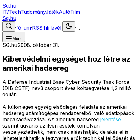
Sg.hu
IT/Tech
Tudomány
Játék
Autó
Film
Sg.hu
·
fórum
·
RSS
·
hírlevél
·
·
...
Menü
SG.hu
·
2008. október 31.
Kibervédelmi egységet hoz létre az
amerikai hadsereg
A Defense Industrial Base Cyber Security Task Force
(DIB CSTF) nevű csoport éves költségvetése 1,2 millió
dollár.
A különleges egység elsődleges feladata az amerikai
hadsereg számítógépes rendszereiből való adatlopások
megakadályozása. Az amerikai hadsereg
jelentése
szerint ugyanis az ilyen esetek komolyan
veszélyeztethetik, nem csak alááshatják, de akár el is
lehetetleníthetik a fegyveres erők technikai fejlődését és