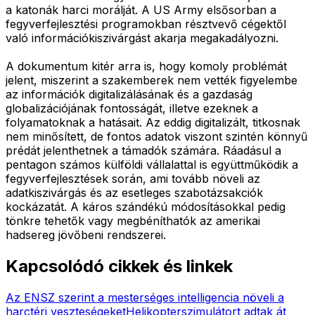
a katonák harci morálját. A US Army elsősorban a
fegyverfejlesztési programokban résztvevő cégektől
való információkiszivárgást akarja megakadályozni.
A dokumentum kitér arra is, hogy komoly problémát
jelent, miszerint a szakemberek nem vették figyelembe
az információk digitalizálásának és a gazdaság
globalizációjának fontosságát, illetve ezeknek a
folyamatoknak a hatásait. Az eddig digitalizált, titkosnak
nem minősített, de fontos adatok viszont szintén könnyű
prédát jelenthetnek a támadók számára. Ráadásul a
pentagon számos külföldi vállalattal is együttműködik a
fegyverfejlesztések során, ami tovább növeli az
adatkiszivárgás és az esetleges szabotázsakciók
kockázatát. A káros szándékú módosításokkal pedig
tönkre tehetők vagy megbéníthatók az amerikai
hadsereg jövőbeni rendszerei.
Kapcsolódó cikkek és linkek
Az ENSZ szerint a mesterséges intelligencia növeli a
harctéri veszteségeket
Helikopterszimulátort adtak át