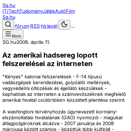
Sg.hu
IT/Tech
Tudomány
Játék
Autó
Film
Sg.hu
·
fórum
·
RSS
·
hírlevél
·
·
...
Menü
SG.hu
·
2008. április 11.
Az amerikai hadsereg lopott
felszerelései az interneten
"Kényes" katonai felszerelések - F-14 típusú
vadászgépek berendezései, golyóálló mellények,
vegyvédelmi öltözékek és éjjellátó készülékek -
kaphatóak az interneten a számvevőszéknek megfelelő
amerikai hivatal csütörtökön közzétett jelentése szerint.
A washingtoni törvényhozás úgynevezett kormány-
elszámoltatási hivatalának (GAO) nyomozói - magukat
átlagpolgároknak álcázva - 2007 januárja és 2008
márciusa között számos - közöttük több külföldi -