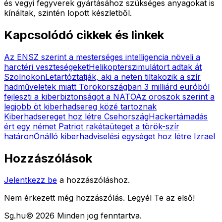
és vegyi fegyverek gyártásához szükséges anyagokat is
kínáltak, szintén lopott készletből.
Kapcsolódó cikkek és linkek
Az ENSZ szerint a mesterséges intelligencia növeli a
harctéri veszteségeket
Helikopterszimulátort adtak át
Szolnokon
Letartóztatják, aki a neten tiltakozik a szír
hadműveletek miatt Törökországban
3 milliárd euróból
fejleszti a kiberbiztonságot a NATO
Az oroszok szerint a
legjobb öt kiberhadsereg közé tartoznak
Kiberhadsereget hoz létre Csehország
Hackertámadás
ért egy német Patriot rakétaüteget a török-szír
határon
Önálló kiberhadviselési egységet hoz létre Izrael
Hozzászólások
Jelentkezz be
a hozzászóláshoz.
Nem érkezett még hozzászólás. Legyél Te az első!
Sg
.hu
©
2026
Minden jog fenntartva.