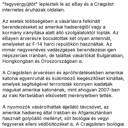
"fegyvergyűjtőt" lepleztek le az eBay és a Craigslist
internetes áruházak oldalain.
Az esetek többségében a vásárlásra felkínált
berendezéseket az amerikai hadseregtől vagy a
kormány irányítása alatt álló szolgálatoktól lopták. Az
eBayen árverésre bocsátottak két olyan antennát,
amelyeket az F-14 harci repülőkön használtak. Az
immár negyvenéves vadászgépek berendezései igen
népszerűek Iránban, de találtak vásárlókat Bulgáriában,
Hongkongban és Oroszországban is.
A Craigslisten árverésen és apróhirdetésekben amerikai
katonai egyenruhát és különböző kiegészítőket kínáltak,
amelyek segítségével terroristák könnyen kiadatják
magukat amerikai katonának, mint ahogyan 2007-ben
az iraki Kerbelában elkövetett merényletben tették.
A nyomozók vásárolhattak éjjellátó távcsövet, az
amerikai hadsereg által Irakban és Afganisztánban
használt golyóálló mellényt, sőt biológiai és vegyi
fegyverek elleni védőöltözéket is. A Craigslisten biológiai