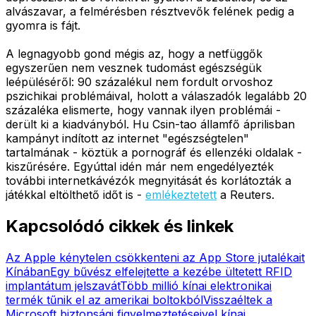
alvászavar, a felmérésben résztvevők felének pedig a
gyomra is fájt.
A legnagyobb gond mégis az, hogy a netfüggők
egyszerűen nem vesznek tudomást egészségük
leépüléséről: 90 százalékul nem fordult orvoshoz
pszichikai problémáival, holott a válaszadók legalább 20
százaléka elismerte, hogy vannak ilyen problémái -
derült ki a kiadványból. Hu Csin-tao államfő áprilisban
kampányt indított az internet "egészségtelen"
tartalmának - köztük a pornográf és ellenzéki oldalak -
kiszűrésére. Egyúttal idén már nem engedélyezték
további internetkávézók megnyitását és korlátozták a
játékkal eltölthető időt is -
emlékeztetett
a Reuters.
Kapcsolódó cikkek és linkek
Az Apple kénytelen csökkenteni az App Store jutalékait
Kínában
Egy bűvész elfelejtette a kezébe ültetett RFID
implantátum jelszavát
Több millió kínai elektronikai
termék tűnik el az amerikai boltokból
Visszaéltek a
Microsoft biztonsági figyelmeztetéseivel kínai