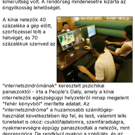
kimerültség volt. A rendőrség mindenesetre kizárta az
öngyilkosság lehetőségét.
A kínai netezők 40
százaléka a gép előtt,
szörfözéssel tölti a
hétvégét, és 70
százalékuk szenved az
"internetszindrómának" keresztelt pszichikai
panaszoktól - írta a People's Daily, amely a kínai
internetezők egészségügyi helyzetéről minap megjelent
"fehér könyvből" merítette adatait. Az
"internetszindróma" a huzamosabb számítógép-
használat következtében lép fel, és testi, valamint lelki
tüneteket is okoz: csuklófájdalomra, szemfáradságra,
nyakmerevségre éppúgy panaszkodtak a netezők, mint
depresszióra. De rendkívül gyakori a szédülés, és az