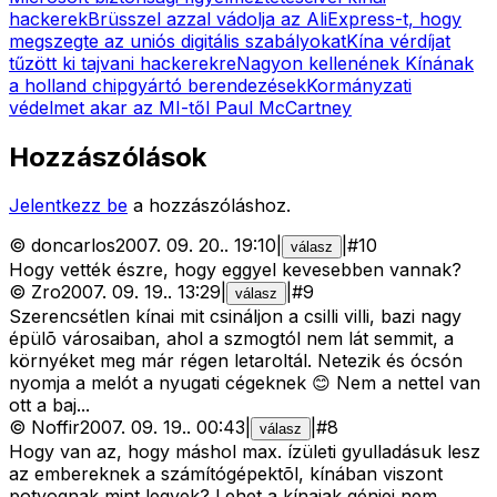
hackerek
Brüsszel azzal vádolja az AliExpress-t, hogy
megszegte az uniós digitális szabályokat
Kína vérdíjat
tűzött ki tajvani hackerekre
Nagyon kellenének Kínának
a holland chipgyártó berendezések
Kormányzati
védelmet akar az MI-től Paul McCartney
Hozzászólások
Jelentkezz be
a hozzászóláshoz.
©
doncarlos
2007. 09. 20.
.
19:10
|
|
#
10
válasz
Hogy vették észre, hogy eggyel kevesebben vannak?
©
Zro
2007. 09. 19.
.
13:29
|
|
#
9
válasz
Szerencsétlen kínai mit csináljon a csilli villi, bazi nagy
épülõ városaiban, ahol a szmogtól nem lát semmit, a
környéket meg már régen letaroltál. Netezik és ócsón
nyomja a melót a nyugati cégeknek 😊 Nem a nettel van
ott a baj...
©
Noffir
2007. 09. 19.
.
00:43
|
|
#
8
válasz
Hogy van az, hogy máshol max. ízületi gyulladásuk lesz
az embereknek a számítógépektõl, kínában viszont
potyognak mint legyek? Lehet a kínaiak génjei nem