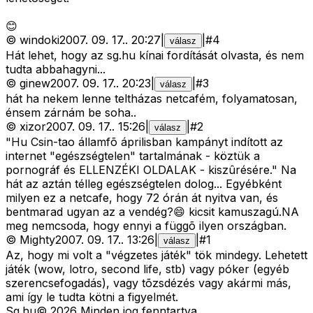
😊
©
windoki
2007. 09. 17.
.
20:27
|
|
#
4
válasz
Hát lehet, hogy az sg.hu kínai fordítását olvasta, és nem
tudta abbahagyni...
©
ginew
2007. 09. 17.
.
20:23
|
|
#
3
válasz
hát ha nekem lenne teltházas netcafém, folyamatosan,
énsem zárnám be soha..
©
xizor
2007. 09. 17.
.
15:26
|
|
#
2
válasz
"Hu Csin-tao államfõ áprilisban kampányt indított az
internet "egészségtelen" tartalmának - köztük a
pornográf és ELLENZÉKI OLDALAK - kiszûrésére." Na
hát az aztán télleg egészségtelen dolog... Egyébként
milyen ez a netcafe, hogy 72 órán át nyitva van, és
bentmarad ugyan az a vendég?😄 kicsit kamuszagú.NA
meg nemcsoda, hogy ennyi a függõ ilyen országban.
©
Mighty
2007. 09. 17.
.
13:26
|
|
#
1
válasz
Az, hogy mi volt a "végzetes játék" tök mindegy. Lehetett
játék (wow, lotro, second life, stb) vagy póker (egyéb
szerencsefogadás), vagy tõzsdézés vagy akármi más,
ami így le tudta kötni a figyelmét.
Sg
.hu
©
2026
Minden jog fenntartva.