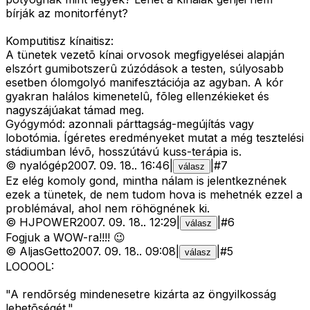
bírják az monitorfényt?
Komputitisz kínaitisz:
A tünetek vezetõ kínai orvosok megfigyelései alapján
elszórt gumibotszerû zúzódások a testen, súlyosabb
esetben ólomgolyó manifesztációja az agyban. A kór
gyakran halálos kimenetelû, fõleg ellenzékieket és
nagyszájúakat támad meg.
Gyógymód: azonnali párttagság-megújítás vagy
lobotómia. Ígéretes eredményeket mutat a még tesztelési
stádiumban lévõ, hosszútávú kuss-terápia is.
©
nyalógép
2007. 09. 18.
.
16:46
|
|
#
7
válasz
Ez elég komoly gond, mintha nálam is jelentkeznének
ezek a tünetek, de nem tudom hova is mehetnék ezzel a
problémával, ahol nem röhögnének ki.
©
HJPOWER
2007. 09. 18.
.
12:29
|
|
#
6
válasz
Fogjuk a WOW-ra!!!! 😉
©
AljasGetto
2007. 09. 18.
.
09:08
|
|
#
5
válasz
LOOOOL:
"A rendõrség mindenesetre kizárta az öngyilkosság
lehetõségét."