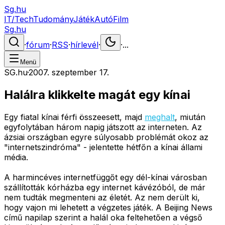
Sg.hu
IT/Tech
Tudomány
Játék
Autó
Film
Sg.hu
·
fórum
·
RSS
·
hírlevél
·
·
...
Menü
SG.hu
·
2007. szeptember 17.
Halálra klikkelte magát egy kínai
Egy fiatal kínai férfi összeesett, majd
meghalt
, miután
egyfolytában három napig játszott az interneten. Az
ázsiai országban egyre súlyosabb problémát okoz az
"internetszindróma" - jelentette hétfőn a kínai állami
média.
A harmincéves internetfüggőt egy dél-kínai városban
szállították kórházba egy internet kávézóból, de már
nem tudták megmenteni az életét. Az nem derült ki,
hogy vajon mi lehetett a végzetes játék. A Beijing News
című napilap szerint a halál oka feltehetően a végső