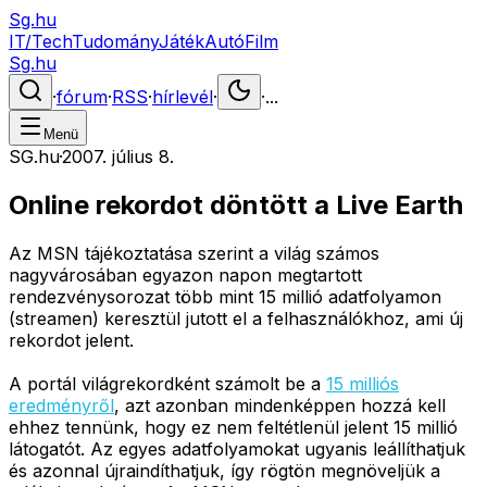
Sg.hu
IT/Tech
Tudomány
Játék
Autó
Film
Sg.hu
·
fórum
·
RSS
·
hírlevél
·
·
...
Menü
SG.hu
·
2007. július 8.
Online rekordot döntött a Live Earth
Az MSN tájékoztatása szerint a világ számos
nagyvárosában egyazon napon megtartott
rendezvénysorozat több mint 15 millió adatfolyamon
(streamen) keresztül jutott el a felhasználókhoz, ami új
rekordot jelent.
A portál világrekordként számolt be a
15 milliós
eredményről
, azt azonban mindenképpen hozzá kell
ehhez tennünk, hogy ez nem feltétlenül jelent 15 millió
látogatót. Az egyes adatfolyamokat ugyanis leállíthatjuk
és azonnal újraindíthatjuk, így rögtön megnöveljük a