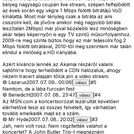
bélyeg nagyságú csupán live stream, szépen felfejlõdött
az évek során egy végre 1 Mbps fölötti bitrátájú VoD
kínálattá. Most már tényleg csak a bitráta az ami
csiszolni kell, de jõvõre amikor még nagyobb bitráta
lesz(talán 2Mbps) már jóval közelebb lesz minõségben
akár teljes képernyõn is egy TV szintû mûsorfolyamhoz.
2009-re meg szinte biztos hogy ez már teljesülni fog 2
Mbps fölötti bitrátával, 2010-tõl meg szerintem már talán
elindul a minõség a HD irányába.
Azért kíváncsi lennék az Akamai részérõl valami
sajtóhírre hogy terhelõdött a CDN hálózatuk, ahogy
nézem tracert alapján tõlük jön a video stream.
©
Lazarus
2007. 07. 09.
.
00:06
|
|
#
5
válasz
Nemtom, de a lába furcsán fest
©
Benedicht
2007. 07. 08.
.
23:47
|
|
#
4
válasz
Az MSN.com a koncertsorozat lezárultát követõen
elérhetõvé teszi az összes felvételt, így várhatóan
tovább emelkedik majd ez a szám.
©
Mr Hyde
2007. 07. 08.
.
20:02
|
|
#
3
válasz
Jah, nem volt rosz. Nem rögzítették valahol a
koncertet? A John Butler Trio-t megnézném