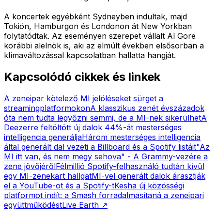
A koncertek egyébként Sydneyben indultak, majd
Tokión, Hamburgon és Londonon át New Yorkban
folytatódtak. Az eseményen szerepet vállalt Al Gore
korábbi alelnök is, aki az elmúlt években elsősorban a
klímaváltozással kapcsolatban hallatta hangját.
Kapcsolódó cikkek és linkek
A zeneipar kötelező MI jelöléseket sürget a
streamingplatformokon
A klasszikus zenét évszázadok
óta nem tudta legyőzni semmi, de a MI-nek sikerülhet
A
Deezerre feltöltött új dalok 44%-át mesterséges
intelligencia generálja
Három mesterséges intelligencia
által generált dal vezeti a Billboard és a Spotify listáit
"Az
MI itt van, és nem megy sehova" - A Grammy-vezére a
zene jövőjéről
Félmillió Spotify-felhasználó tudtán kívül
egy MI-zenekart hallgat
MI-vel generált dalok árasztják
el a YouTube-ot és a Spotify-t
Kesha új közösségi
platformot indít: a Smash forradalmasítaná a zeneipari
együttműködést
Live Earth
↗