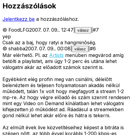
Hozzászólások
Jelentkezz be
a hozzászóláshoz.
©
FoodLFG
2007. 07. 09.
.
12:47
|
|
#
7
válasz
yep
Csak az a baj, hogy ratyi a hangminõség.
©
shabba
2007. 07. 09.
.
00:08
|
|
#
6
válasz
Már elérhetõ. Pl. az
Artists
menüben megvárod amíg
betölti a playlistet, ami úgy 1-2 perc és utána lehet
válogatni akár az elõadott számok szerint is.
Egyébként elég profin meg van csinálni, délelõtt
belenéztem és teljesen folyamatosan akadás nélkül
mûködett, talán 1x volt hogy megfagyott a stream 1-2
mp-re. Az hogy végre elõadó és szám szerint rendesen
mint egy Video on Demand kínálatban lehet válogatni
kifejezetten jó mûködést ad. Ráadásul a streamekben
gond nélkül lehet akár elõre és hátra is tekerni.
Az elmúlt évek live közvetítéseihez képest a bitráta is
szépen nõtt, az több évvel korábbi 1-200 kbps-es