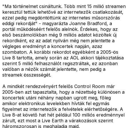
"Ma történelmet csináltunk. Több mint 15 millió streamen
keresztül tettük lehetővé az internetezők csatlakozását,
ezzel pedig megdöntöttünk az internetes műsorszórás
eddigi rekordját" - magyarázta Joanne Bradford, a
portál működéséért felelős alelnök. Érdekes, hogy az
első beszámolókban még 9 milliós adatot közöltek új
rekordként, ez az adat nyilván még nem jelentette a
végleges eredményt a koncertek napján, azaz
szombaton. A korábbi rekordot egyébként a 2005-ös
Live 8 tartotta, amely során az AOL akkori tájékoztatása
szerint 5 millió felhasználót regisztráltak, ez azonban
valóban a nézők számát jelentette, nem pedig a
streamek összességét.
A mindkét rendezvényért felelős Control Room már
2005-ben azt tapasztalta, hogy a nézettség különösen a
koncertek utáni néhány napban ugrott meg, főleg
amikor elektronikus levelekben hívták fel egymás
figyelmet az internetezők a felvételek elérhetőségére. A
Live 8-at követő hat hét például 100 milliós eredménnyel
zárult, ezt most a Live Earth a várakozások szerint
háromszorosan is meghaladja majd.