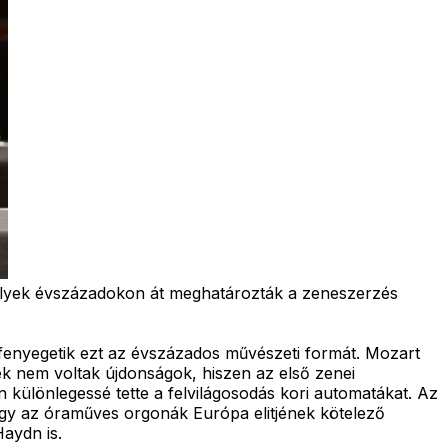
amelyek évszázadokon át meghatározták a zeneszerzés
" fenyegetik ezt az évszázados művészeti formát. Mozart
 nem voltak újdonságok, hiszen az első zenei
lönlegessé tette a felvilágosodás kori automatákat. Az
ogy az óraműves orgonák Európa elitjének kötelező
aydn is.