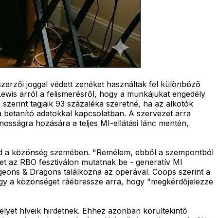
zerzői joggal védett zenéket használtak fel különböző
ewis arról a felismerésről, hogy a munkájukat engedély
szerint tagjaik 93 százaléka szeretné, ha az alkotók
 betanító adatokkal kapcsolatban. A szervezet arra
ánosságra hozására a teljes MI-ellátási lánc mentén,
ajd a közönség szemében. "Remélem, ebből a szempontból
et az RBO fesztiválon mutatnak be - generatív MI
geons & Dragons találkozna az operával. Coops szerint a
 hogy a közönséget ráébressze arra, hogy "megkérdőjelezze
elyet híveik hirdetnek. Ehhez azonban körültekintő