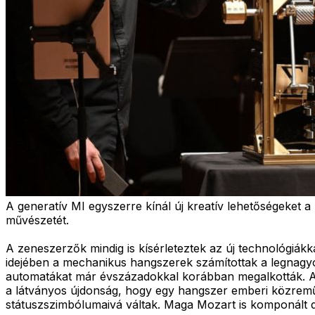
A generatív MI egyszerre kínál új kreatív lehetőségeket
művészetét.
A zeneszerzők mindig is kísérleteztek az új technológiák
idejében a mechanikus hangszerek számítottak a legnagy
automatákat már évszázadokkal korábban megalkották. Az
a látványos újdonság, hogy egy hangszer emberi közremű
státuszszimbólumaivá váltak. Maga Mozart is komponált 