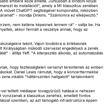
sosabb embere közé emelte. Júniusban a londoni Royal
nszt és installációt", amely a MI klasszikus zenében
ta". A művet ChatGPT segítségével komponálta, miközben
öztáramat" - mondja Dinkins. "Számomra ez elképesztő."
érzem, nem kellene képesnek lennem rá" - vallja be. Ha
ényeltek, akkor fennáll a veszélye annak, hogy az
szségekre tekint. Vajon továbbra is értékesnek
ült Királyságban működő szervezet engedélyezi a zenék
t" - állítja Yeff. "A kiterjesztés alkotás, az automatizálás
nnak, hogy tisztességtelen versenyt teremtenek az emberi
 másokat. Daniel Lewis rámutat, hogy a koncerttermekbe
 zene inkább "háttérszinten hallgatott" tartalomként
 telített médiaipar tovagyűrűző hatásai is nehezen
t vonzzanak a klasszikus zenéhez, emellett fontos
álással szemben, az azt támogató infrastruktúra éppen