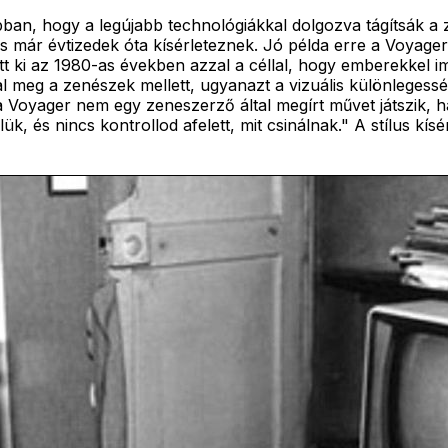
ban, hogy a legújabb technológiákkal dolgozva tágítsák a 
n is már évtizedek óta kísérleteznek. Jó példa erre a Voyag
tett ki az 1980-as években azzal a céllal, hogy emberekke
ólal meg a zenészek mellett, ugyanazt a vizuális különleges
Voyager nem egy zeneszerző által megírt művet játszik, ha
és nincs kontrollod afelett, mit csinálnak." A stílus kísérle