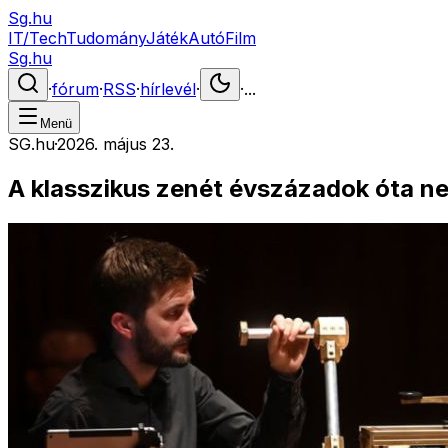
Sg.hu
IT/Tech
Tudomány
Játék
Autó
Film
Sg.hu
·
fórum
·
RSS
·
hírlevél
·
·
...
Menü
SG.hu
·
2026. május 23.
A klasszikus zenét évszázadok óta ne