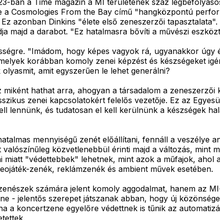
 2023-ban a Time magazin a MI területének száz legbefolyá
e a Cosmologies From the Bay című "hangközpontú performa
ett. Ez azonban Dinkins "élete első zeneszerzői tapasztala
adja majd a darabot. "Ez hatalmasra bővíti a művészi eszk
pességre. "Imádom, hogy képes vagyok rá, ugyanakkor úgy 
i, amelyek korábban komoly zenei képzést és készségeket ig
 olyasmit, amit egyszerűen le lehet generálni?
iként hathat arra, ahogyan a társadalom a zeneszerzői ké
szikus zenei kapcsolatokért felelős vezetője. Ez az Egyes
ll lennünk, és tudatosan el kell kerülnünk a készségek halálá
atalmas mennyiségű zenét előállítani, fennáll a veszélye a
t valószínűleg közvetlenebbül érinti majd a változás, mint
 miatt "védettebbek" lehetnek, mint azok a műfajok, ahol a
videojáték-zenék, reklámzenék és ambient művek esetében.
észek számára jelent komoly aggodalmat, hanem az MI-vel
ne - jelentős szerepet játszanak abban, hogy új közönsége
ha a koncertzene egyelőre védettnek is tűnik az automatiz
tettek.