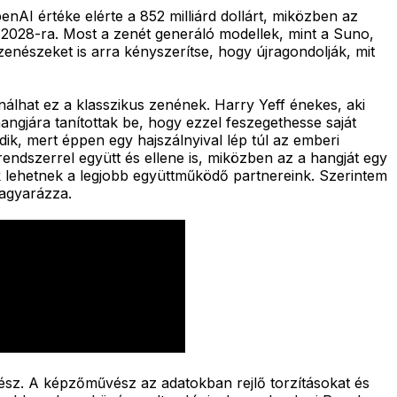
AI értéke elérte a 852 milliárd dollárt, miközben az
k 2028-ra. Most a zenét generáló modellek, mint a Suno,
zenészeket is arra kényszerítse, hogy újragondolják, mit
álhat ez a klasszikus zenének. Harry Yeff énekes, aki
ngjára tanítottak be, hogy ezzel feszegethesse saját
dik, mert éppen egy hajszálnyival lép túl az emberi
rendszerrel együtt és ellene is, miközben az a hangját egy
elek lehetnek a legjobb együttműködő partnereink. Szerintem
magyarázza.
nész. A képzőművész az adatokban rejlő torzításokat és