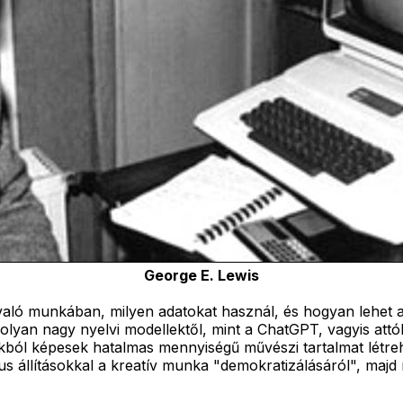
George E. Lewis
való munkában, milyen adatokat használ, és hogyan lehet a
yan nagy nyelvi modellektől, mint a ChatGPT, vagyis attól
ól képesek hatalmas mennyiségű művészi tartalmat létrehozn
us állításokkal a kreatív munka "demokratizálásáról", majd rö