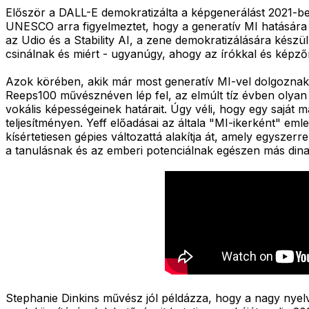
Először a DALL-E demokratizálta a képgenerálást 2021-ben
UNESCO arra figyelmeztet, hogy a generatív MI hatására a
az Udio és a Stability AI, a zene demokratizálására készü
csinálnak és miért - ugyanúgy, ahogy az írókkal és képz
Azok körében, akik már most generatív MI-vel dolgoznak,
Reeps100 művésznéven lép fel, az elmúlt tíz évben olyan 
vokális képességeinek határait. Úgy véli, hogy egy saját m
teljesítményen. Yeff előadásai az általa "MI-ikerként" eml
kísértetiesen gépies változattá alakítja át, amely egyszer
a tanulásnak és az emberi potenciálnak egészen más din
Stephanie Dinkins művész jól példázza, hogy a nagy nyelv