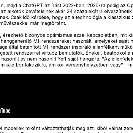
, majd a ChatGPT az írást 2022-ben, 2026-ra pedig az Open
z alkotók bevételeinek akár 24 százalékát is elveszítheti
lnek. Csak idő kérdése, hogy ez a technológia a klasszikus 
őművészekkel már megtörtént.
 érezhető bizonyos optimizmus azzal kapcsolatban, mit kín
hanggeneráló MI-rendszereket használt, amelyeket saját ha
aga által betanított MI-rendszer inspiráló ellenfélként műkö
egetett rendszerrel virtuóz bemutatók. Énekel, beatboxol a 
re hasonlít és nem hasonlít Yeff saját hangjára. "Az ellenf
amikája bontakozik ki, amikor versenyhelyzetben vagy" - 
i modellek miként változtathatják meg azt, kiből válhat ze