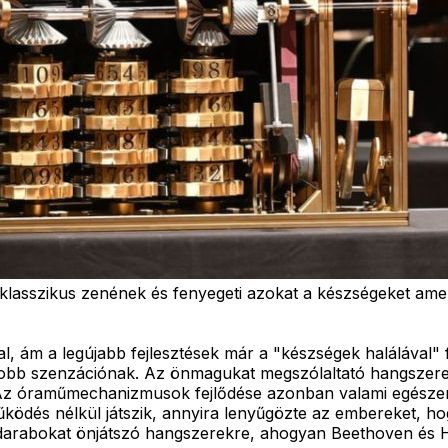
 a klasszikus zenének és fenyegeti azokat a készségeket 
kal, ám a legújabb fejlesztések már a "készségek halálával
obb szenzációnak. Az önmagukat megszólaltató hangszerek
 óraműmechanizmusok fejlődése azonban valami egészen kü
ködés nélkül játszik, annyira lenyűgözte az embereket, h
darabokat önjátszó hangszerekre, ahogyan Beethoven és H