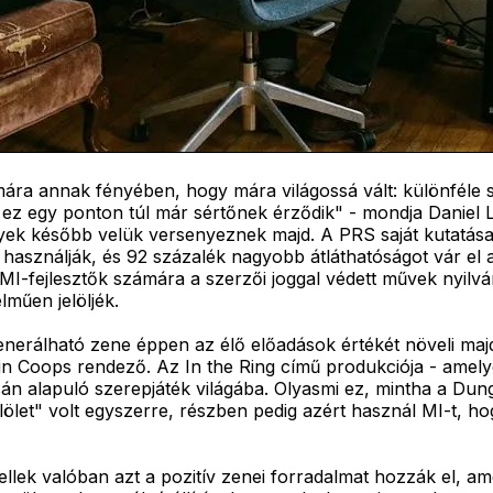
ára annak fényében, hogy mára világossá vált: különféle s
ez egy ponton túl már sértőnek érződik" - mondja Daniel L
lyek később velük versenyeznek majd. A PRS saját kutatása 
asználják, és 92 százalék nagyobb átláthatóságot vár el a
a MI-fejlesztők számára a szerzői joggal védett művek nyilv
lműen jelöljék.
nerálható zene éppen az élő előadások értékét növeli m
in Coops rendező. Az In the Ring című produkciója - amely
án alapuló szerepjáték világába. Olyasmi ez, mintha a Dun
űlölet" volt egyszerre, részben pedig azért használ MI-t,
llek valóban azt a pozitív zenei forradalmat hozzák el, am