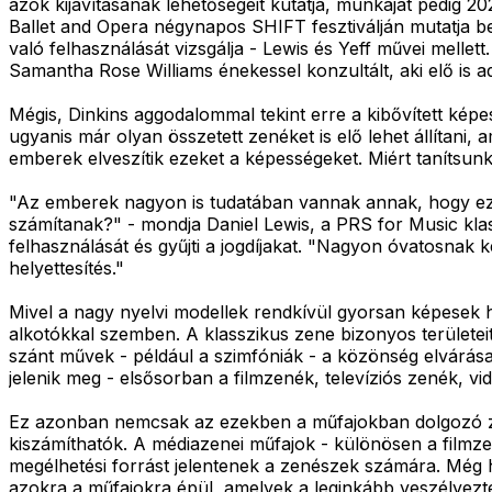
azok kijavításának lehetőségeit kutatja, munkáját pedig
Ballet and Opera négynapos SHIFT fesztiválján mutatja b
való felhasználását vizsgálja - Lewis és Yeff művei mell
Samantha Rose Williams énekessel konzultált, aki elő is 
Mégis, Dinkins aggodalommal tekint erre a kibővített ké
ugyanis már olyan összetett zenéket is elő lehet állítan
emberek elveszítik ezeket a képességeket. Miért tanítsunk
"Az emberek nagyon is tudatában vannak annak, hogy ez m
számítanak?" - mondja Daniel Lewis, a PRS for Music klas
felhasználását és gyűjti a jogdíjakat. "Nagyon óvatosnak ke
helyettesítés."
Mivel a nagy nyelvi modellek rendkívül gyorsan képesek h
alkotókkal szemben. A klasszikus zene bizonyos területei
szánt művek - például a szimfóniák - a közönség elvárásai
jelenik meg - elsősorban a filmzenék, televíziós zenék, 
Ez azonban nemcsak az ezekben a műfajokban dolgozó zen
kiszámíthatók. A médiazenei műfajok - különösen a filmze
megélhetési forrást jelentenek a zenészek számára. Még 
azokra a műfajokra épül, amelyek a leginkább veszélyezte