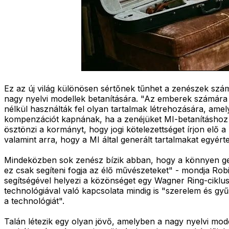
Ez az új világ különösen sértőnek tűnhet a zenészek szám
nagy nyelvi modellek betanítására. "Az emberek számára 
nélkül használták fel olyan tartalmak létrehozására, ame
kompenzációt kapnának, ha a zenéjüket MI-betanításhoz h
ösztönzi a kormányt, hogy jogi kötelezettséget írjon elő 
valamint arra, hogy a MI által generált tartalmakat egyérte
Mindeközben sok zenész bízik abban, hogy a könnyen ge
ez csak segíteni fogja az élő művészeteket" - mondja Rob
segítségével helyezi a közönséget egy Wagner Ring-ciklus
technológiával való kapcsolata mindig is "szerelem és gy
a technológiát".
Talán létezik egy olyan jövő, amelyben a nagy nyelvi mode