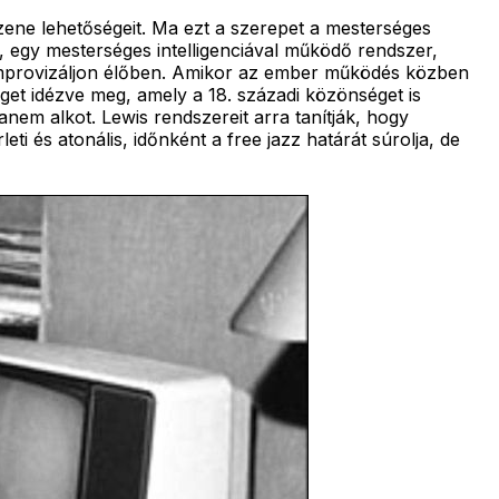
zene lehetőségeit. Ma ezt a szerepet a mesterséges
er, egy mesterséges intelligenciával működő rendszer,
l improvizáljon élőben. Amikor az ember működés közben
séget idézve meg, amely a 18. századi közönséget is
nem alkot. Lewis rendszereit arra tanítják, hogy
ti és atonális, időnként a free jazz határát súrolja, de