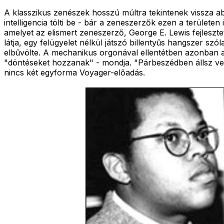
A klasszikus zenészek hosszú múltra tekintenek vissza ab
intelligencia tölti be - bár a zeneszerzők ezen a területe
amelyet az elismert zeneszerző, George E. Lewis fejlesz
látja, egy felügyelet nélkül játszó billentyűs hangszer sz
elbűvölte. A mechanikus orgonával ellentétben azonban a 
"döntéseket hozzanak" - mondja. "Párbeszédben állsz velük, 
nincs két egyforma Voyager-előadás.