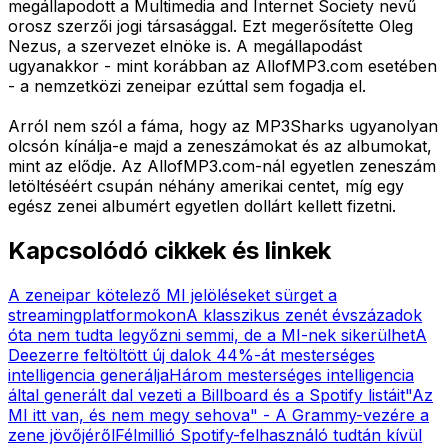
megállapodott a Multimedia and Internet Society nevű
orosz szerzői jogi társasággal. Ezt megerősítette Oleg
Nezus, a szervezet elnöke is. A megállapodást
ugyanakkor - mint korábban az AllofMP3.com esetében
- a nemzetközi zeneipar ezúttal sem fogadja el.
Arról nem szól a fáma, hogy az MP3Sharks ugyanolyan
olcsón kínálja-e majd a zeneszámokat és az albumokat,
mint az elődje. Az AllofMP3.com-nál egyetlen zeneszám
letöltéséért csupán néhány amerikai centet, míg egy
egész zenei albumért egyetlen dollárt kellett fizetni.
Kapcsolódó cikkek és linkek
A zeneipar kötelező MI jelöléseket sürget a
streamingplatformokon
A klasszikus zenét évszázadok
óta nem tudta legyőzni semmi, de a MI-nek sikerülhet
A
Deezerre feltöltött új dalok 44%-át mesterséges
intelligencia generálja
Három mesterséges intelligencia
által generált dal vezeti a Billboard és a Spotify listáit
"Az
MI itt van, és nem megy sehova" - A Grammy-vezére a
zene jövőjéről
Félmillió Spotify-felhasználó tudtán kívül