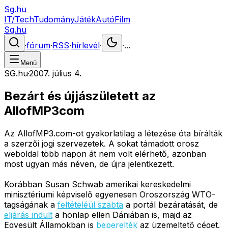
Sg.hu
IT/Tech
Tudomány
Játék
Autó
Film
Sg.hu
·
fórum
·
RSS
·
hírlevél
·
·
...
Menü
SG.hu
·
2007. július 4.
Bezárt és újjászületett az
AllofMP3com
Az AllofMP3.com-ot gyakorlatilag a létezése óta bírálták
a szerzői jogi szervezetek. A sokat támadott orosz
weboldal több napon át nem volt elérhető, azonban
most ugyan más néven, de újra jelentkezett.
Korábban Susan Schwab amerikai kereskedelmi
minisztériumi képviselő egyenesen Oroszország WTO-
tagságának a
feltételéül szabta
a portál bezáratását, de
eljárás indult
a honlap ellen Dániában is, majd az
Egyesült Államokban is
beperelték
az üzemeltető céget.