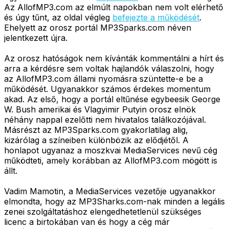
Az AllofMP3.com az elmúlt napokban nem volt elérhető
és úgy tűnt, az oldal végleg
befejezte a működését
.
Ehelyett az orosz portál MP3Sparks.com néven
jelentkezett újra.
Az orosz hatóságok nem kívánták kommentálni a hírt és
arra a kérdésre sem voltak hajlandók válaszolni, hogy
az AllofMP3.com állami nyomásra szüntette-e be a
működését. Ugyanakkor számos érdekes momentum
akad. Az első, hogy a portál eltűnése egybeesik George
W. Bush amerikai és Vlagyimir Putyin orosz elnök
néhány nappal ezelőtti nem hivatalos találkozójával.
Másrészt az MP3Sparks.com gyakorlatilag alig,
kizárólag a színeiben különbözik az elődjétől. A
honlapot ugyanaz a moszkvai MediaServices nevű cég
működteti, amely korábban az AllofMP3.com mögött is
állt.
Vadim Mamotin, a MediaServices vezetője ugyanakkor
elmondta, hogy az MP3Sharks.com-nak minden a legális
zenei szolgáltatáshoz elengedhetetlenül szükséges
licenc a birtokában van és hogy a cég már