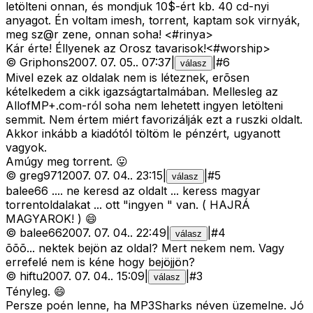
letölteni onnan, és mondjuk 10$-ért kb. 40 cd-nyi
anyagot. Én voltam imesh, torrent, kaptam sok virnyák,
meg sz@r zene, onnan soha! <#rinya>
Kár érte! Éllyenek az Orosz tavarisok!<#worship>
©
Griphons
2007. 07. 05.
.
07:37
|
|
#
6
válasz
Mivel ezek az oldalak nem is léteznek, erõsen
kételkedem a cikk igazságtartalmában. Mellesleg az
AllofMP+.com-ról soha nem lehetett ingyen letölteni
semmit. Nem értem miért favorizálják ezt a ruszki oldalt.
Akkor inkább a kiadótól töltöm le pénzért, ugyanott
vagyok.
Amúgy meg torrent. 😛
©
greg971
2007. 07. 04.
.
23:15
|
|
#
5
válasz
balee66 .... ne keresd az oldalt ... keress magyar
torrentoldalakat ... ott "ingyen " van. ( HAJRÁ
MAGYAROK! ) 😄
©
balee66
2007. 07. 04.
.
22:49
|
|
#
4
válasz
õõõ... nektek bejön az oldal? Mert nekem nem. Vagy
errefelé nem is kéne hogy bejöjjön?
©
hiftu
2007. 07. 04.
.
15:09
|
|
#
3
válasz
Tényleg. 😄
Persze poén lenne, ha MP3Sharks néven üzemelne. Jó