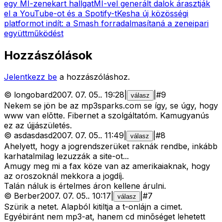
egy MI-zenekart hallgat
MI-vel generált dalok árasztják
el a YouTube-ot és a Spotify-t
Kesha új közösségi
platformot indít: a Smash forradalmasítaná a zeneipari
együttműködést
Hozzászólások
Jelentkezz be
a hozzászóláshoz.
©
longobard
2007. 07. 05.
.
19:28
|
|
#
9
válasz
Nekem se jön be az mp3sparks.com se így, se úgy, hogy
www van elõtte. Fibernet a szolgáltatóm. Kamugyanús
ez az újjászületés.
©
asdasdasd
2007. 07. 05.
.
11:49
|
|
#
8
válasz
Ahelyett, hogy a jogrendszerüket raknák rendbe, inkább
karhatalmilag lezuzzák a site-ot...
Amugy meg mi a fax köze van az amerikaiaknak, hogy
az oroszoknál mekkora a jogdíj.
Talán náluk is értelmes áron kellene árulni.
©
Berber
2007. 07. 05.
.
10:17
|
|
#
7
válasz
Szürik a netet. Alapból kitiltja a t-onlájn a cimet.
Egyébiránt nem mp3-at, hanem cd minõséget lehetett