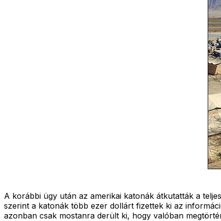
A korábbi ügy után az amerikai katonák átkutatták a telje
szerint a katonák több ezer dollárt fizettek ki az inform
azonban csak mostanra derült ki, hogy valóban megtörtént