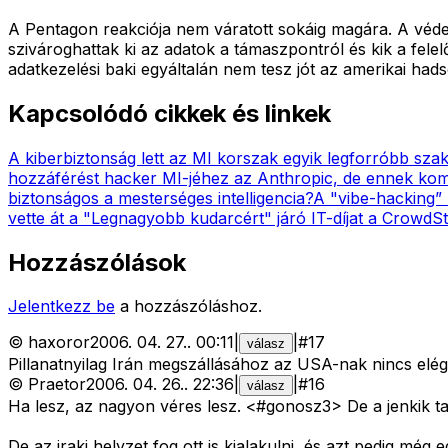
A Pentagon reakciója nem váratott sokáig magára. A védelm
szivároghattak ki az adatok a támaszpontról és kik a fele
adatkezelési baki egyáltalán nem tesz jót az amerikai had
Kapcsolódó cikkek és linkek
A kiberbiztonság lett az MI korszak egyik legforróbb sza
hozzáférést hacker MI-jéhez az Anthropic, de ennek ko
biztonságos a mesterséges intelligencia?
A "vibe-hacking”
vette át a "Legnagyobb kudarcért" járó IT-díjat a CrowdSt
Hozzászólások
Jelentkezz be
a hozzászóláshoz.
©
haxoror
2006. 04. 27.
.
00:11
|
|
#
17
válasz
Pillanatnyilag Irán megszállásához az USA-nak nincs elég
©
Praetor
2006. 04. 26.
.
22:36
|
|
#
16
válasz
Ha lesz, az nagyon véres lesz. <#gonosz3>
De a jenkik ta
De az iraki helyzet fog ott is kialakulni, és azt pedig még 