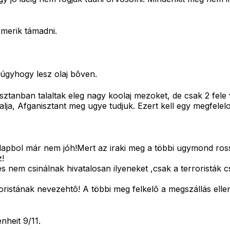
merik támadni.
úgyhogy lesz olaj bõven.
kisztanban talaltak eleg nagy koolaj mezoket, de csak 2 fel
lja, Afganisztant meg ugye tudjuk. Ezert kell egy megfelel
 alapbol már nem jóh!Mert az iraki meg a többi ugymond ross
z!
és nem csinálnak hivatalosan ilyeneket ,csak a terroristák
roristának nevezehtõ! A többi meg felkelõ a megszállás elle
nheit 9/11.