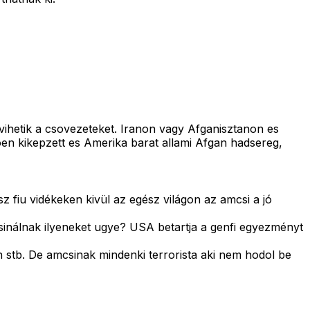
e vihetik a csovezeteket. Iranon vagy Afganisztanon es
oen kikepzett es Amerika barat allami Afgan hadsereg,
z fiu vidékeken kivül az egész világon az amcsi a jó
 csinálnak ilyeneket ugye? USA betartja a genfi egyezményt
n stb. De amcsinak mindenki terrorista aki nem hodol be