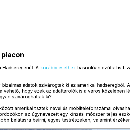
n piacon
di Hadseregénél. A
korábbi esethez
hasonlóan ezúttal is biz
 bizalmas adatok szivárogtak ki az amerikai hadseregből. 
ra vehető, hogy ezek az adattárolók is a város közelében 
gyan szivároghattak ki?
ött amerikai tisztek nevei és mobiltelefonszámai olvasha
rdozókon az úgynevezett egy kínzási módszer teljes eszkö
jobb belátásra beírni, egyes testrészeken, valamint érzék