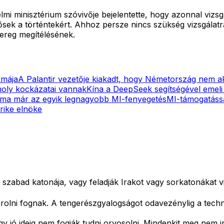
i minisztérium szóvivője bejelentette, hogy azonnal vizsgá
lősek a történtekért. Ahhoz persze nincs szükség vizsgálat
sereg megítélésének.
kmája
A Palantir vezetője kiakadt, hogy Németország nem ak
moly kockázatai vannak
Kína a DeepSeek segítségével emeli ú
 ma már az egyik legnagyobb MI-fenyegetés
MI-támogatássa
rike elnöke
 szabad katonája, vagy feladják Irakot vagy sorkatonákat v
rolni fognak. A tengerészgyalogságot odavezénylig a techniká
egy jó ideig nem fogják tudni orvosolni. Mindenkit meg nem ir