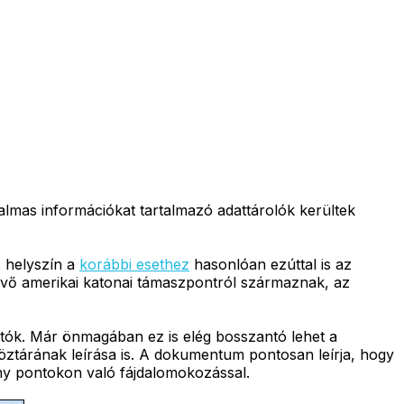
almas információkat tartalmazó adattárolók kerültek
A helyszín a
korábbi esethez
hasonlóan ezúttal is az
lévő amerikai katonai támaszpontról származnak, az
tók. Már önmagában ez is elég bosszantó lehet a
ztárának leírása is. A dokumentum pontosan leírja, hogy
eny pontokon való fájdalomokozással.