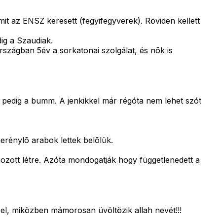
amit az ENSZ keresett (fegyifegyverek). Röviden kellett
ig a Szaudiak.
országban 5év a sorkatonai szolgálat, és nõk is
pedig a bumm. A jenkikkel már régóta nem lehet szót
erénylõ arabok lettek belõlük.
ozott létre. Azóta mondogatják hogy függetlenedett a
pel, miközben mámorosan üvöltözik allah nevét!!!