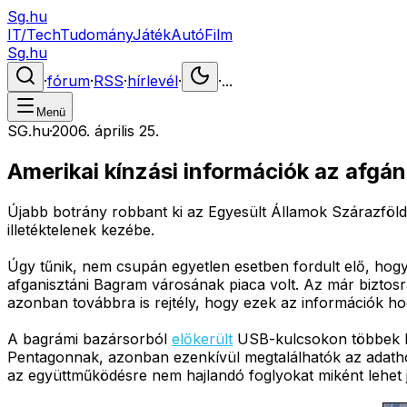
Sg.hu
IT/Tech
Tudomány
Játék
Autó
Film
Sg.hu
·
fórum
·
RSS
·
hírlevél
·
·
...
Menü
SG.hu
·
2006. április 25.
Amerikai kínzási információk az afgá
Újabb botrány robbant ki az Egyesült Államok Szárazföl
illetéktelenek kezébe.
Úgy tűnik, nem csupán egyetlen esetben fordult elő, hogy
afganisztáni Bagram városának piaca volt. Az már biztos
azonban továbbra is rejtély, hogy ezek az információk ho
A bagrámi bazársorból
előkerült
USB-kulcsokon többek köz
Pentagonnak, azonban ezenkívül megtalálhatók az adatho
az együttműködésre nem hajlandó foglyokat miként lehet 