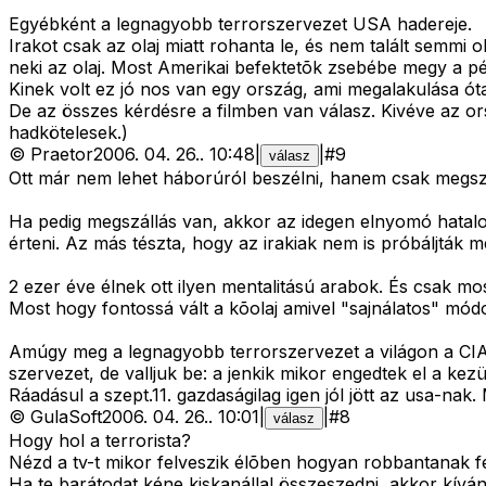
Egyébként a legnagyobb terrorszervezet USA hadereje.
Irakot csak az olaj miatt rohanta le, és nem talált semmi 
neki az olaj. Most Amerikai befektetõk zsebébe megy a pén
Kinek volt ez jó nos van egy ország, ami megalakulása óta
De az összes kérdésre a filmben van válasz. Kivéve az orsz
hadkötelesek.)
©
Praetor
2006. 04. 26.
.
10:48
|
|
#
9
válasz
Ott már nem lehet háborúról beszélni, hanem csak megszá
Ha pedig megszállás van, akkor az idegen elnyomó hatal
érteni. Az más tészta, hogy az irakiak nem is próbáljták m
2 ezer éve élnek ott ilyen mentalitású arabok. És csak mo
Most hogy fontossá vált a kõolaj amivel "sajnálatos" mód
Amúgy meg a legnagyobb terrorszervezet a világon a CIA a
szervezet, de valljuk be: a jenkik mikor engedtek el a kez
Ráadásul a szept.11. gazdaságilag igen jól jött az usa-nak.
©
GulaSoft
2006. 04. 26.
.
10:01
|
|
#
8
válasz
Hogy hol a terrorista?
Nézd a tv-t mikor felveszik élõben hogyan robbantanak fe
Ha te barátodat kéne kiskanállal összeszedni, akkor kívá