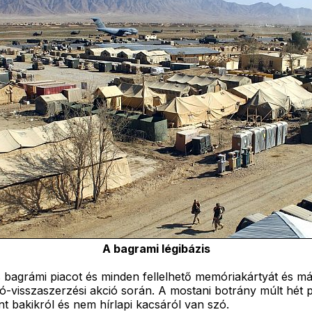
A bagrami légibázis
s bagrámi piacot és minden fellelhető memóriakártyát és más
áció-visszaszerzési akció során. A mostani botrány múlt hét
 bakikról és nem hírlapi kacsáról van szó.