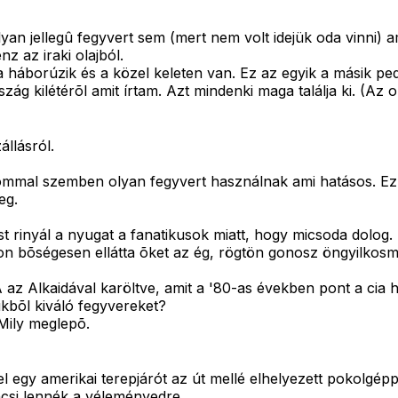
olyan jellegû fegyvert sem (mert nem volt idejük oda vinni) 
z az iraki olajból.
 háborúzik és a közel keleten van. Ez az egyik a másik ped
ág kilétérõl amit írtam. Azt mindenki maga találja ki. (Az 
llásról.
ommal szemben olyan fegyvert használnak ami hatásos. Ez 
eg.
st rinyál a nyugat a fanatikusok miatt, hogy micsoda dolog.
on bõségesen ellátta õket az ég, rögtön gonosz öngyilkosm
z Alkaidával karöltve, amit a '80-as években pont a cia h
ükbõl kiváló fegyvereket?
 Mily meglepõ.
l egy amerikai terepjárót az út mellé elhelyezett pokolgép
ncsi lennék a véleményedre.