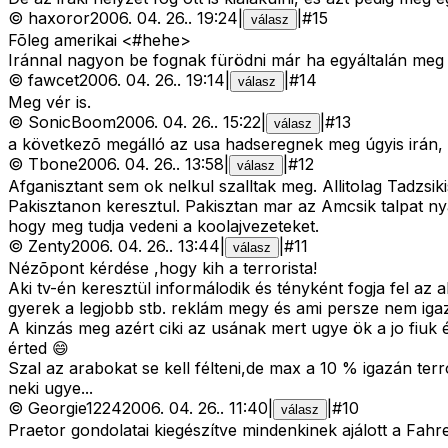
©
haxoror
2006. 04. 26.
.
19:24
|
|
#
15
válasz
Fõleg amerikai <#hehe>
Iránnal nagyon be fognak fürödni már ha egyáltalán meg 
©
fawcet
2006. 04. 26.
.
19:14
|
|
#
14
válasz
Meg vér is.
©
SonicBoom
2006. 04. 26.
.
15:22
|
|
#
13
válasz
a következõ megálló az usa hadseregnek meg úgyis irán, 
©
Tbone
2006. 04. 26.
.
13:58
|
|
#
12
válasz
Afganisztant sem ok nelkul szalltak meg. Allitolag Tadzsi
Pakisztanon keresztul. Pakisztan mar az Amcsik talpat nya
hogy meg tudja vedeni a koolajvezeteket.
©
Zenty
2006. 04. 26.
.
13:44
|
|
#
11
válasz
Nézõpont kérdése ,hogy kih a terrorista!
Aki tv-én keresztül informálodik és tényként fogja fel az
gyerek a legjobb stb. reklám megy és ami persze nem iga
A kinzás meg azért ciki az usának mert ugye ök a jo fiuk 
érted 😄
Szal az arabokat se kell félteni,de max a 10 % igazán ter
neki ugye...
©
Georgie1224
2006. 04. 26.
.
11:40
|
|
#
10
válasz
Praetor gondolatai kiegészítve mindenkinek ajálott a Fahre