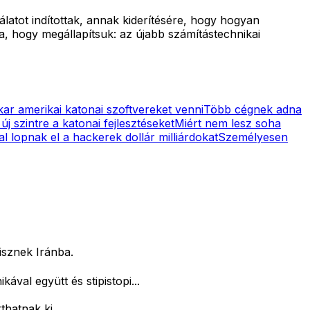
latot indítottak, annak kiderítésére, hogy hogyan
ra, hogy megállapítsuk: az újabb számítástechnikai
ar amerikai katonai szoftvereket venni
Több cégnek adna
j szintre a katonai fejlesztéseket
Miért nem lesz soha
l lopnak el a hackerek dollár milliárdokat
Személyesen
isznek Iránba.
val együtt és stipistopi...
thatnak ki.