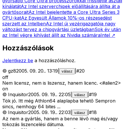
gyorsabb Core Ultra processzorokkal frissítette asztali
kínálatát
Az Intel szerverchipek előállítására állítja át a
gyártósorait
Az Intel bejelentette a Core Ultra Series 3
CPU-kat
Az Egyesült Államok 10%-os részesedést
szerzett az Intelben
Az Intel új vezérigazgatója nagy
változást tervez a chipgyártási üzletágban
Sok év után
az Intel végre kihívást állít az Nvidia számára
Intel
↗
Hozzászólások
Jelentkezz be
a hozzászóláshoz.
©
gz8
2005. 09. 20.
.
13:19
|
|
#
20
válasz
off
Nem licensz, nem is liszensz, hanem licenc. <#alien2>
on
©
Inquisitor
2005. 09. 19.
.
22:05
|
|
#
19
válasz
Tök jó. Itt még Athlon64 alaplapba tehetõ Sempron
sincs, nemhogy 64 bites ...
©
Inquisitor
2005. 09. 19.
.
22:03
|
|
#
18
válasz
Az nem a gyártás, hanem a benne lévõ mag és/vagy
tokozás liszencelési dátuma.