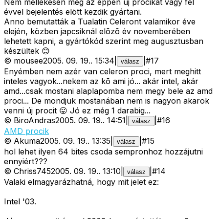
Nem mellékesen meg az éppen új procikat vagy fél
évvel bejelentés elött kezdik gyártani.
Anno bemutatták a Tualatin Celeront valamikor éve
elején, közben japcsiknál elõzõ év novemberében
lehetett kapni, a gyártókód szerint meg augusztusban
készültek 😊
©
mousee
2005. 09. 19.
.
15:34
|
|
#
17
válasz
Enyémben nem azér van celeron proci, mert meghitt
inteles vagyok...nekem az kõ ami jó... akár intel, akár
amd...csak mostani alaplapomba nem megy bele az amd
proci... De mondjuk mostanában nem is nagyon akarok
venni új procit 😛 Jó ez még 1 darabig...
©
BiroAndras
2005. 09. 19.
.
14:51
|
|
#
16
válasz
AMD procik
©
Akuma
2005. 09. 19.
.
13:35
|
|
#
15
válasz
hol lehet ilyen 64 bites csoda sempronhoz hozzájutni
ennyiért???
©
Chriss745
2005. 09. 19.
.
13:10
|
|
#
14
válasz
Valaki elmagyarázhatná, hogy mit jelet ez:
Intel '03.