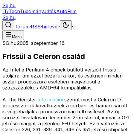
Sg.hu
IT/Tech
Tudomány
Játék
Autó
Film
Sg.hu
·
fórum
·
RSS
·
hírlevél
·
·
...
Menü
SG.hu
·
2005. szeptember 16.
Frissül a Celeron család
Az Intel a Pentium 4 chipek butított verzióit frissíti
utoljára, ám ezzel bezárul a kör, és csaknem minden
asztali processzora esetében megvalósul a
százszázalékos AMD-64 kompatibilitás.
A The Register
információi
szerint most a Celeron D
processzorok következnek a sorban, és hamarosan itt
is végrehajtják a processzormag felfrissítését. Az új
sorozat hivatalosan december 2-án startol, immár a G-1
jelzésű maggal, a jelenlegi E-0 helyett. Ez a változás a
Celeron 326, 331, 336, 341, 346 és 351 jelzésű chipeket