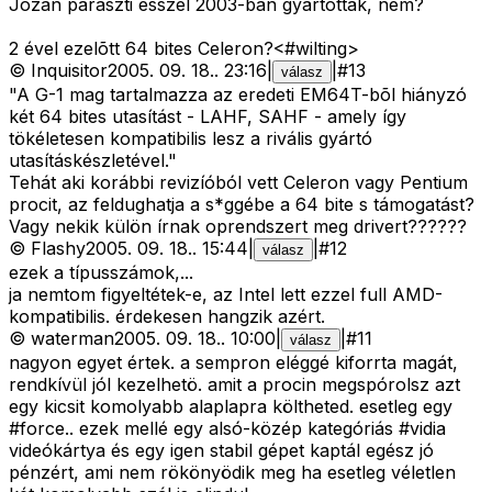
Józan paraszti ésszel 2003-ban gyártották, nem?
2 ével ezelõtt 64 bites Celeron?<#wilting>
©
Inquisitor
2005. 09. 18.
.
23:16
|
|
#
13
válasz
"A G-1 mag tartalmazza az eredeti EM64T-bõl hiányzó
két 64 bites utasítást - LAHF, SAHF - amely így
tökéletesen kompatibilis lesz a rivális gyártó
utasításkészletével."
Tehát aki korábbi revizíóból vett Celeron vagy Pentium
procit, az feldughatja a s*ggébe a 64 bite s támogatást?
Vagy nekik külön írnak oprendszert meg drivert??????
©
Flashy
2005. 09. 18.
.
15:44
|
|
#
12
válasz
ezek a típusszámok,...
ja nemtom figyeltétek-e, az Intel lett ezzel full AMD-
kompatibilis. érdekesen hangzik azért.
©
waterman
2005. 09. 18.
.
10:00
|
|
#
11
válasz
nagyon egyet értek. a sempron eléggé kiforrta magát,
rendkívül jól kezelhetö. amit a procin megspórolsz azt
egy kicsit komolyabb alaplapra költheted. esetleg egy
#force.. ezek mellé egy alsó-közép kategóriás #vidia
videókártya és egy igen stabil gépet kaptál egész jó
pénzért, ami nem rökönyödik meg ha esetleg véletlen