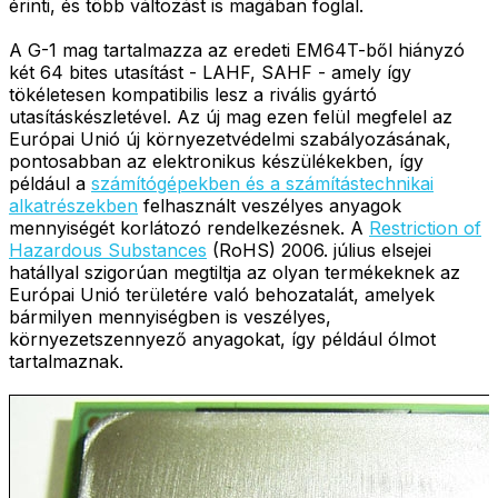
érinti, és több változást is magában foglal.
A G-1 mag tartalmazza az eredeti EM64T-ből hiányzó
két 64 bites utasítást - LAHF, SAHF - amely így
tökéletesen kompatibilis lesz a rivális gyártó
utasításkészletével. Az új mag ezen felül megfelel az
Európai Unió új környezetvédelmi szabályozásának,
pontosabban az elektronikus készülékekben, így
például a
számítógépekben és a számítástechnikai
alkatrészekben
felhasznált veszélyes anyagok
mennyiségét korlátozó rendelkezésnek. A
Restriction of
Hazardous Substances
(RoHS) 2006. július elsejei
hatállyal szigorúan megtiltja az olyan termékeknek az
Európai Unió területére való behozatalát, amelyek
bármilyen mennyiségben is veszélyes,
környezetszennyező anyagokat, így például ólmot
tartalmaznak.