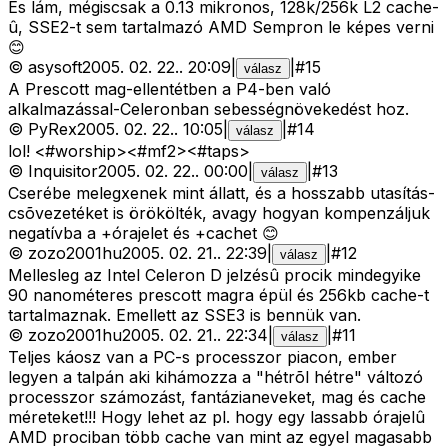
És lám, mégiscsak a 0.13 mikronos, 128k/256k L2 cache-
û, SSE2-t sem tartalmazó AMD Sempron le képes verni
😊
©
asysoft
2005. 02. 22.
.
20:09
|
|
#
15
válasz
A Prescott mag-ellentétben a P4-ben való
alkalmazással-Celeronban sebességnövekedést hoz.
©
PyRex
2005. 02. 22.
.
10:05
|
|
#
14
válasz
lol! <#worship>
<#mf2>
<#taps>
©
Inquisitor
2005. 02. 22.
.
00:00
|
|
#
13
válasz
Cserébe melegxenek mint állatt, és a hosszabb utasítás-
csõvezetéket is örökölték, avagy hogyan kompenzáljuk
negatívba a +órajelet és +cachet 😊
©
zozo2001hu
2005. 02. 21.
.
22:39
|
|
#
12
válasz
Mellesleg az Intel Celeron D jelzésû procik mindegyike
90 nanométeres prescott magra épül és 256kb cache-t
tartalmaznak. Emellett az SSE3 is bennük van.
©
zozo2001hu
2005. 02. 21.
.
22:34
|
|
#
11
válasz
Teljes káosz van a PC-s processzor piacon, ember
legyen a talpán aki kihámozza a "hétrõl hétre" változó
processzor számozást, fantázianeveket, mag és cache
méreteket!!! Hogy lehet az pl. hogy egy lassabb órajelû
AMD prociban több cache van mint az egyel magasabb