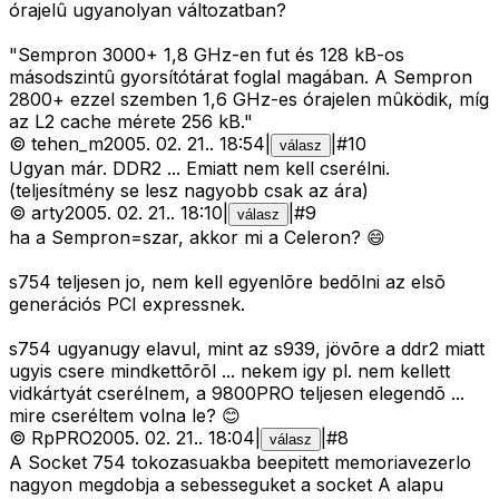
órajelû ugyanolyan változatban?
"Sempron 3000+ 1,8 GHz-en fut és 128 kB-os
másodszintû gyorsítótárat foglal magában. A Sempron
2800+ ezzel szemben 1,6 GHz-es órajelen mûködik, míg
az L2 cache mérete 256 kB."
©
tehen_m
2005. 02. 21.
.
18:54
|
|
#
10
válasz
Ugyan már. DDR2 ... Emiatt nem kell cserélni.
(teljesítmény se lesz nagyobb csak az ára)
©
arty
2005. 02. 21.
.
18:10
|
|
#
9
válasz
ha a Sempron=szar, akkor mi a Celeron? 😄
s754 teljesen jo, nem kell egyenlõre bedõlni az elsõ
generációs PCI expressnek.
s754 ugyanugy elavul, mint az s939, jövõre a ddr2 miatt
ugyis csere mindkettõrõl ... nekem igy pl. nem kellett
vidkártyát cserélnem, a 9800PRO teljesen elegendõ ...
mire cseréltem volna le? 😊
©
RpPRO
2005. 02. 21.
.
18:04
|
|
#
8
válasz
A Socket 754 tokozasuakba beepitett memoriavezerlo
nagyon megdobja a sebesseguket a socket A alapu