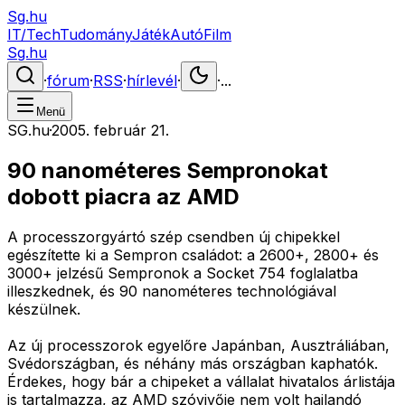
Sg.hu
IT/Tech
Tudomány
Játék
Autó
Film
Sg.hu
·
fórum
·
RSS
·
hírlevél
·
·
...
Menü
SG.hu
·
2005. február 21.
90 nanométeres Sempronokat
dobott piacra az AMD
A processzorgyártó szép csendben új chipekkel
egészítette ki a Sempron családot: a 2600+, 2800+ és
3000+ jelzésű Sempronok a Socket 754 foglalatba
illeszkednek, és 90 nanométeres technológiával
készülnek.
Az új processzorok egyelőre Japánban, Ausztráliában,
Svédországban, és néhány más országban kaphatók.
Érdekes, hogy bár a chipeket a vállalat hivatalos árlistája
is tartalmazza, az AMD szóvivője nem volt hajlandó