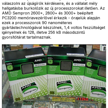
válaszolni az újságírók kérdéseire, és a vállalat mély
hallgatásba burkolózik az új processzorokat illetően. Az
AMD Sempron 2600+, 2800+ és 3000+ beépített
PC3200 memóriavezérlővel érkezik - órajelük alapján
ezek a processzorok 90 nanométeres
gyártástechnológiával készülnek, 1,4 voltos feszültséget
igényelnek és 128, illetve 256 kB másodszintű
gyorsítótárat tartalmaznak.