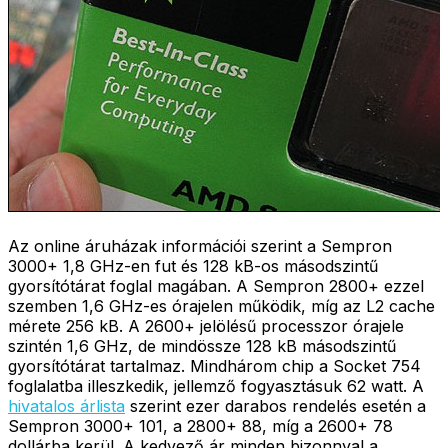
Az online áruházak információi szerint a Sempron
3000+ 1,8 GHz-en fut és 128 kB-os másodszintű
gyorsítótárat foglal magában. A Sempron 2800+ ezzel
szemben 1,6 GHz-es órajelen működik, míg az L2 cache
mérete 256 kB. A 2600+ jelölésű processzor órajele
szintén 1,6 GHz, de mindössze 128 kB másodszintű
gyorsítótárat tartalmaz. Mindhárom chip a Socket 754
foglalatba illeszkedik, jellemző fogyasztásuk 62 watt. A
hivatalos árlista
szerint ezer darabos rendelés esetén a
Sempron 3000+ 101, a 2800+ 88, míg a 2600+ 78
dollárba kerül. A kedvező ár minden bizonnyal a