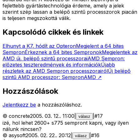
fejlettebb gyártástechnológia érdeme, amely a jelek
szerint szép lassan a belépő szintű processzorok piacán
is teljesen megszokottá válik.
Kapcsolódó cikkek és linkek
Elhunyt a K7, hódít az Opteron
Megjelent a 64 bites
Sempron
Érkeznek a 64 bites Sempronok
Megjelentek az
AMD új, belépő szintű processzorai
AMD Sempron:
előzetes teszteredmények és információk
Újabb
részletek az AMD Sempron processzorairól
Új belépő
szintű AMD processzor: Sempron
AMD
↗
Hozzászólások
Jelentkezz be
a hozzászóláshoz.
©
concrete
2005. 03. 12.
.
11:00
|
|
#
17
válasz
izé, hol lehet 2600+ s775 sempront kapni, vagy ilyen
nálunk nincsen?
©
asysoft
2005. 02. 22.
.
20:12
|
|
#
16
válasz