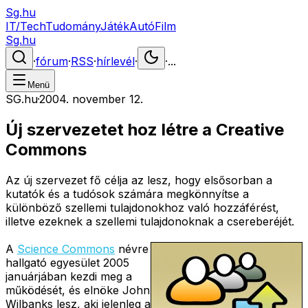
Sg.hu
IT/Tech
Tudomány
Játék
Autó
Film
Sg.hu
·
fórum
·
RSS
·
hírlevél
·
·
...
Menü
SG.hu
·
2004. november 12.
Új szervezetet hoz létre a Creative
Commons
Az új szervezet fő célja az lesz, hogy elsősorban a
kutatók és a tudósok számára megkönnyítse a
különböző szellemi tulajdonokhoz való hozzáférést,
illetve ezeknek a szellemi tulajdonoknak a csereberéjét.
A
Science Commons
névre
hallgató egyesület 2005
januárjában kezdi meg a
működését, és elnöke John
Wilbanks lesz, aki jelenleg a