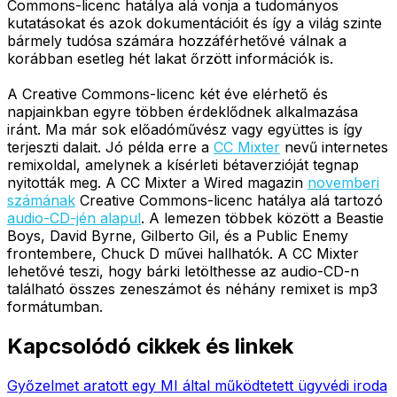
Commons-licenc hatálya alá vonja a tudományos
kutatásokat és azok dokumentációit és így a világ szinte
bármely tudósa számára hozzáférhetővé válnak a
korábban esetleg hét lakat őrzött információk is.
A Creative Commons-licenc két éve elérhető és
napjainkban egyre többen érdeklődnek alkalmazása
iránt. Ma már sok előadóművész vagy együttes is így
terjeszti dalait. Jó példa erre a
CC Mixter
nevű internetes
remixoldal, amelynek a kísérleti bétaverzióját tegnap
nyitották meg. A CC Mixter a Wired magazin
novemberi
számának
Creative Commons-licenc hatálya alá tartozó
audio-CD-jén alapul
. A lemezen többek között a Beastie
Boys, David Byrne, Gilberto Gil, és a Public Enemy
frontembere, Chuck D művei hallhatók. A CC Mixter
lehetővé teszi, hogy bárki letölthesse az audio-CD-n
található összes zeneszámot és néhány remixet is mp3
formátumban.
Kapcsolódó cikkek és linkek
Győzelmet aratott egy MI által működtetett ügyvédi iroda