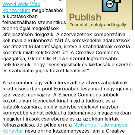
World Wide Web
Konzorcium
megbízásából
a kutatásokban
felhasználható szemantikus
technológiai megoldások
kifejlesztésén dolgozik. A szervezetnek kompenzálnia
kell majd a különböző zárt és kereskedelmi adatbázisok
korlátozott kutathatósága, illetve a szabadalmak okozta
korlátok miatt keletkezett űrt. A Creative Commons
igazgatója, Glenn Otis Brown szerint legfontosabb
célkitűzésük, hogy "semlegesítsék és kiiktassák a szerzői
és szabadalmi jogok túlzott kihatásait".
A szakember úgy véli a tervezett szoftverszabadalmak
miatt elsősorban pont Európában lesz majd nagy igény a
szervezet munkájára. A Science Commons többek
között olyan licenceket kínál majd a tudósok és a
kutatók számára, amely igénybe vételével nagyban
könnyebbé válhat például a tudományos magazinokban
megjelent írások csereberéje és az azokban leírtak
felhasználása. Jó példa erre a
Nyilvános Tudományos
Könyvtár
nevű online kezdeményezés, ami a Creative