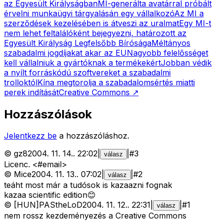
az Egyesült Királyságban
MI-generálta avatárral próbált
érvelni munkaügyi tárgyalásán egy vállalkozó
Az MI a
szerződések kezelésében is átveszi az uralmat
Egy MI-t
nem lehet feltalálóként bejegyezni, határozott az
Egyesült Királyság Legfelsőbb Bírósága
Méltányos
szabadalmi jogdíjakat akar az EU
Nagyobb felelősséget
kell vállalniuk a gyártóknak a termékekért
Jobban védik
a nyílt forráskódú szoftvereket a szabadalmi
trolloktól
Kína megtorolja a szabadalomsértés miatti
perek indítását
Creative Commons
↗
Hozzászólások
Jelentkezz be
a hozzászóláshoz.
©
gz8
2004. 11. 14.
.
22:02
|
|
#
3
válasz
Licenc. <#email>
©
Mice
2004. 11. 13.
.
07:02
|
|
#
2
válasz
teáht most már a tudósok is kazaazni fognak
kazaa scientific edition😊
©
[HUN]PAStheLoD
2004. 11. 12.
.
22:31
|
|
#
1
válasz
nem rossz kezdeményezés a Creative Commons